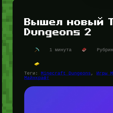
Вышел новый Т
Dungeons 2
1 минута
Рубри
Теги:
Minecraft Dungeons
, 
Игры 
Майнкрафт