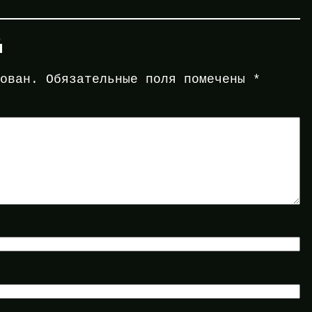
й
кован.
Обязательные поля помечены
*