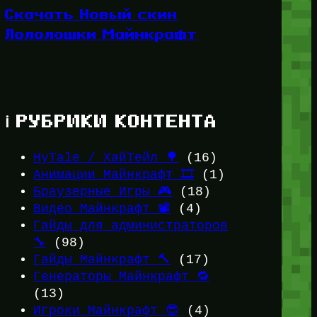
Скачать Новый скин
Лололошки Майнкрафт
ℹ️ РУБРИКИ КОНТЕНТА
HyTale / ХайТейл 🌳
(16)
Анимации Майнкрафт 🎞️
(1)
Браузерные Игры 🎮
(18)
Видео Майнкрафт 📽️
(4)
Гайды для администраторов
🔧
(98)
Гайды Майнкрафт 🔨
(17)
Генераторы Майнкрафт 🔁
(13)
Игроки Майнкрафт 😎
(4)