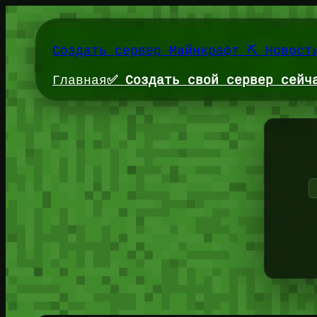
Перейти
к
содержимому
Создать сервер Майнкрафт ⛏️ Новост
Главная
✅ Создать свой сервер сейч