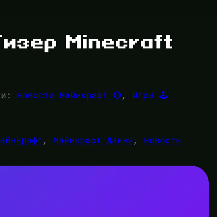
изер Minecraft
ки:
Новости Майнкрафт 🔴
, 
Игры 🕹️
Майнкрафт
, 
Майнкрафт Данжи
, 
Новости