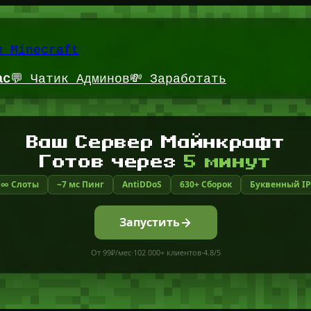
и Minecraft
ас
💬 Чатик Админов
💸 Заработать
Ваш Сервер Майнкрафт
Готов через
5 минут
∞ Слоты
~7 мс Пинг
AntiDDoS
630+ Сборок
Буквенный IP
Запустить
От 99₽/мес
·
102 000+ клиентов
·
4.8/5