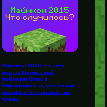
Майнкон 2015 — в чём
мем, » Какой твой
любимый блок в
Майнкрафте «, кто такой
dantdm и что вообще за
тренд