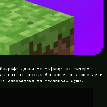
айнкрафт Данжи от Mojang: на тизере
клы нот от нотных блоков и летающие духи
еты завязанные на механиках душ):