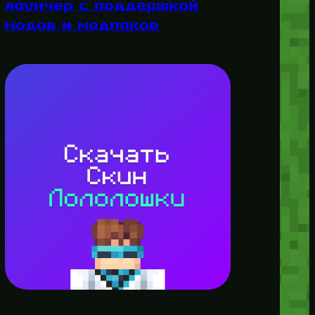
лаунчер с поддержкой
модов и модпаков