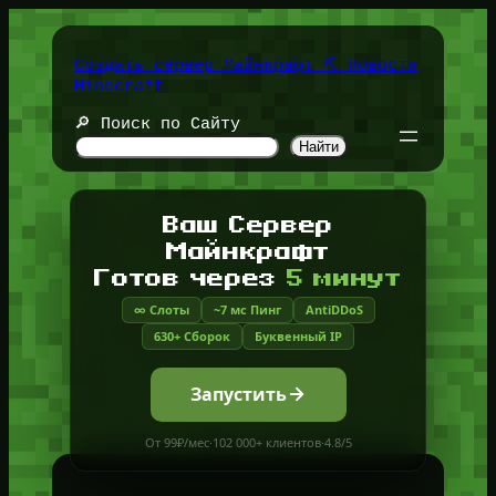
Перейти
к
содержимому
Создать сервер Майнкрафт ⛏️ Новости
Minecraft
🔎 Поиск по Сайту
Найти
Ваш Сервер
Майнкрафт
Готов через
5 минут
∞ Слоты
~7 мс Пинг
AntiDDoS
630+ Сборок
Буквенный IP
Запустить
От 99₽/мес
·
102 000+ клиентов
·
4.8/5