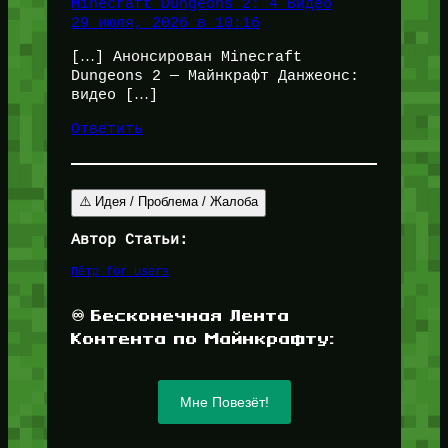
Minecraft Dungeons 2: 4 Видео
29 июля, 2026 в 10:16
[…] Анонсирован Minecraft
Dungeons 2 — Майнкрафт Данжеонс:
видео […]
Ответить
⚠️ Идея / Проблема / Жалоба
Автор Статьи:
Пётр for_users
♾️ Бесконечная Лента
Контента по Майнкрафту:
Мне Повезёт!