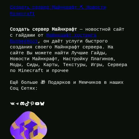
Создать сервер Майнкрафт ⛏️ Новости
Minecraft
Создать сервер Майнкрафт
— новостной сайт
с гайдами от
Майнкрафт хостинга
BungeeHost
, он даёт услуги быстрого
создания своего Майнкрафт сервера. На
сайте Вы можете найти Лучшие Гайды,
Новости Майнкрафт, Настройку Плагинов,
Моды, Сиды, Карты, Текстуры, Игры, Сервера
по Minecraft и прочее
Ещё больше 🎁 Подарков и Мемчиков в наших
Соц Сетях:
ВКонтакте
Telegram
Discord
TikTok
Pinterest
YouTube
Bluesky