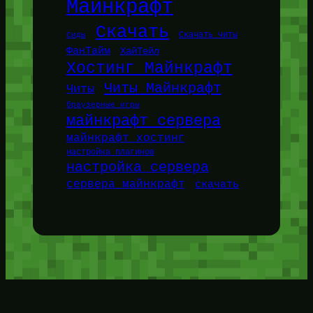
Майнкрафт
Скачать
Сиды
Скачать читы
ФанТайм
ХайТейл
Хостинг Майнкрафт
Читы Майнкрафт
Читы
браузерные игры
майнкрафт сервера
майнкрафт хостинг
настройка плагинов
настройка сервера
сервера майнкрафт
скачать