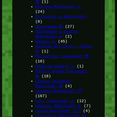
🐞
(1)
Плагины Майнкрафт ♨️
(24)
Постройки в Майнкрафте
(8)
Программы ⌨️
(27)
Промокоды и Скидки
Майнкрафт 🎫
(2)
Прочее 🧱
(45)
Раздачи Игр Стим / Steam
🎲
(1)
Ресурспаки Майнкрафт 📚
(10)
Рецепты Крафта 🪚
(1)
Сборки Модов Майнкрафт
🧳
(18)
Сборки Серверов
Майнкрафт 🎁
(4)
Сервера Майнкрафт 🛜
(167)
Сиды Майнкрафт 🌱
(12)
Скачать Майнкрафт 🔽
(7)
Скины Майнкрафт 🤹🏻
(4)
Скриншоты Майнкрафт 📸