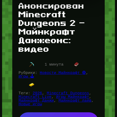
Анонсирован
Minecraft
Dungeons 2 —
Майнкрафт
Данжеонс:
видео
1 минута
Рубрики:
Новости Майнкрафт 🔴
, 
Игры 🕹️
Теги:
2026
, 
Minecraft Dungeons
, 
Minecraft Live
, 
Игры Майнкрафт
, 
Майнкрафт Данжи
, 
Майнкрафт лайв
, 
Новые игры