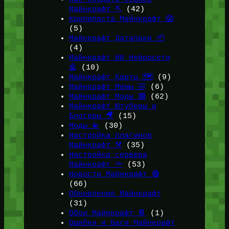
Майнкрафт ⛏️
(42)
Крипипаста Майнкрафт 😱
(5)
Майнкрафт Датапаки 📦
(4)
Майнкрафт ИИ Нейросети
🤖
(10)
Майнкрафт Карты 🗺️
(9)
Майнкрафт Мемы 🤣
(6)
Майнкрафт Моды 🟩
(62)
Майнкрафт Ютуберы и
Блогеры 🎥
(15)
Моды 💫
(30)
Настройка плагинов
Майнкрафт ⚒️
(35)
Настройка сервера
Майнкрафт 🔦
(53)
Новости Майнкрафт 🔴
(66)
Обновления Майнкрафт
(31)
Обои Майнкрафт 📔
(1)
Ошибки и Баги Майнкрафт