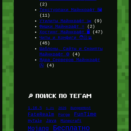
(2)
Текстурпаки Майнкрафт 🖼️
(11)
Утилиты Майнкрафт ✂️
(9)
Фишки Майнкрафт ⭐
(2)
Хостинг Майнкрафт 🖥️
(47)
Читы и Конфиги 🧑🏻‍💻
(45)
Шаблоны, Сайты и Скрипты
Майнкрафт ⚙️
(4)
Ядра Серверов Майнкрафт
🚰
(4)
🔎 ПОИСК ПО ТЕГАМ
1.16.5
1.21
2026
BungeeHost
FunTime
FateRealm
Forge
Java
HyTale
Minecraft
Бесплатно
Mojang