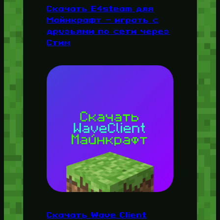
Скачать E4steam для
Майнкрафт — играть с
друзьями по сети через
Стим
Скачать Wave Client