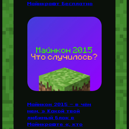
Майнкрафт Бесплатно
Майнкон 2015 — в чём
мем, » Какой твой
любимый блок в
Майнкрафте «, кто