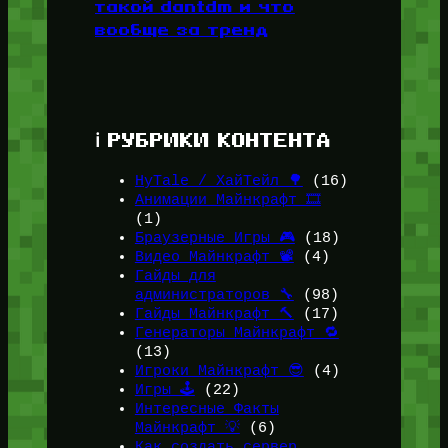
такой dantdm и что
вообще за тренд
ℹ️ РУБРИКИ КОНТЕНТА
HyTale / ХайТейл 🌳
(16)
Анимации Майнкрафт 🎞️
(1)
Браузерные Игры 🎮
(18)
Видео Майнкрафт 📽️
(4)
Гайды для
администраторов 🔧
(98)
Гайды Майнкрафт 🔨
(17)
Генераторы Майнкрафт 🔁
(13)
Игроки Майнкрафт 😎
(4)
Игры 🕹️
(22)
Интересные Факты
Майнкрафт 💡
(6)
Как создать сервер