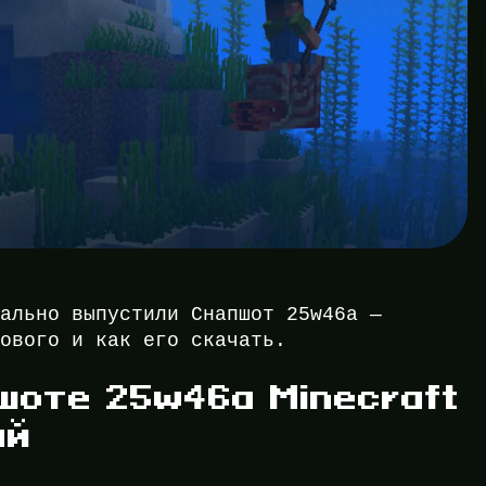
иально выпустили Снапшот 25w46a —
нового и как его скачать.
шоте 25w46a Minecraft
ий