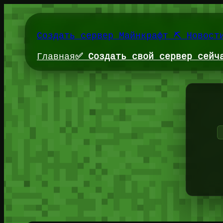
Перейти
к
содержимому
Создать сервер Майнкрафт ⛏️ Новост
Главная
✅ Создать свой сервер сейч