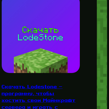
Скачать Lodestone —
программу, чтобы
хостить свои Майнкрафт
сервера и играть с