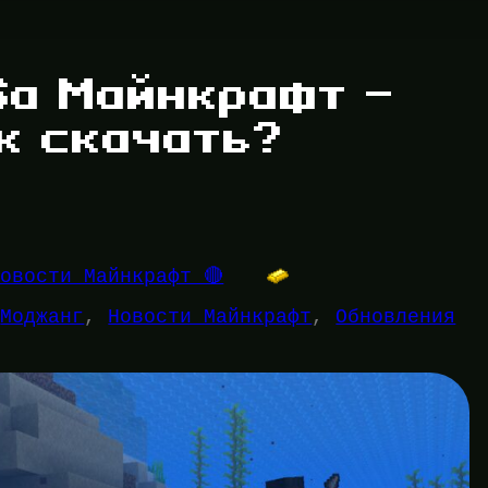
6a Майнкрафт —
ак скачать?
Новости Майнкрафт 🔴
 
Моджанг
, 
Новости Майнкрафт
, 
Обновления