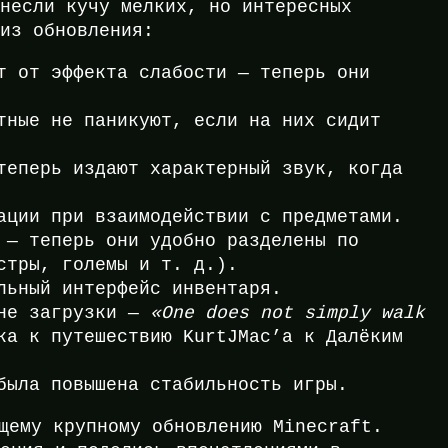
внесли кучу мелких, но интересных
 из обновления:
т от эффекта слабости — теперь они
тные не паникуют, если на них сидит
теперь издают характерный звук, когда
ации при взаимодействии с предметами.
 — теперь они удобно разделены по
стры, големы и т. д.).
льный интерфейс инвентаря.
ане загрузки —
«One does not simply walk
ка к путешествию KurtJMac’а к Далёким
была повышена стабильность игры.
щему крупному обновлению Minecraft.