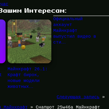
йчас
 Вашим Интересам:
Официальный
аккаунт
Майнкрафт
выпустил видео в
сти…
Майнкрафт 26.1:
t
Крафт бирок,
новые модели
животных…
Следующая запись
»
я Майнкрафт
»
Снапшот 25w46a Майнкрафт