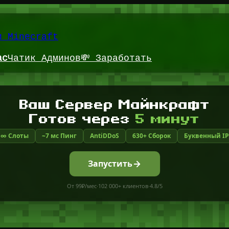
и Minecraft
ас
Чатик Админов
💸 Заработать
Ваш Сервер Майнкрафт
Готов через
5 минут
∞ Слоты
~7 мс Пинг
AntiDDoS
630+ Сборок
Буквенный IP
Запустить
От 99₽/мес
·
102 000+ клиентов
·
4.8/5