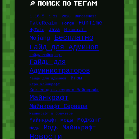
🔎 ПОИСК ПО ТЕГАМ
1.16.5
1.21
2026
BungeeHost
FunTime
FateRealm
Forge
Java
HyTale
Minecraft
Бесплатно
Mojang
Гайд для Админов
Гайды Майнкрафт
Гайды для
Администраторов
Игры
Гайды для админов
Игры Майнкрафт
Как создать сервер Майнкрафт
Майнкрафт
Майнкрафт Сервера
Майнкрафт в браузере
Моджанг
Майнкрафт моды
Моды Майнкрафт
Моды
Новости