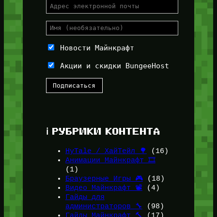
Новости Майнкрафт
Акции и скидки BungeeHost
ℹ️ РУБРИКИ КОНТЕНТА
HyTale / ХайТейл 🌳
(16)
Анимации Майнкрафт 🎞️
(1)
Браузерные Игры 🎮
(18)
Видео Майнкрафт 📽️
(4)
Гайды для
администраторов 🔧
(98)
Гайды Майнкрафт 🔨
(17)