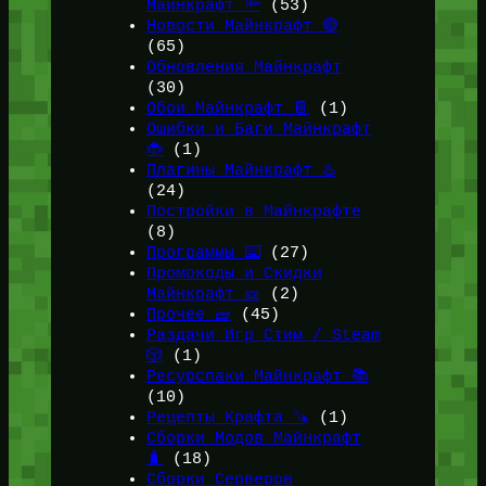
Майнкрафт 🔦
(53)
Новости Майнкрафт 🔴
(65)
Обновления Майнкрафт
(30)
Обои Майнкрафт 📔
(1)
Ошибки и Баги Майнкрафт
🐞
(1)
Плагины Майнкрафт ♨️
(24)
Постройки в Майнкрафте
(8)
Программы ⌨️
(27)
Промокоды и Скидки
Майнкрафт 🎫
(2)
Прочее 🧱
(45)
Раздачи Игр Стим / Steam
🎲
(1)
Ресурспаки Майнкрафт 📚
(10)
Рецепты Крафта 🪚
(1)
Сборки Модов Майнкрафт
🧳
(18)
Сборки Серверов