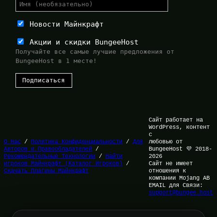
Новости Майнкрафт
Акции и скидки BungeeHost
Получайте все самые лучшие предложения от
BungeeHost в 1 месте!
Сайт работает на
WordPress, контент
с
О Нас
/
Политика Конфиденциальности
/
Для
любовью от
Авторов и Правообладателей
/
BungeeHost 💜 2018-
Рекомендательные Технологии
/
Найти
2026
игроков Майнкрафт (Каталог Игроков)
/
Сайт не имеет
Скачать Плагины Майнкрафт
отношения к
компании Mojang AB
EMAIL для Связи:
support@bungee.host