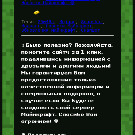
Новости Майнкрафт 🔴
Теги:
25w46a
, 
Mojang
, 
Snapshot
, 
Моджанг
, 
Новости Майнкрафт
, 
Обновления Майнкрафт
, 
Снапшот
‼️ Было полезно? Пожалуйста,
помогите сайту за 1 клик,
поделившись информацией с
друзьями и другими людьми!
Мы гарантируем Вам
предоставление только
качественной информации и
специальных подарков, в
случае если Вы будете
создавать свой сервер
Майнкрафт. Спасибо Вам
огромное! 💜
🌟 Поделиться: