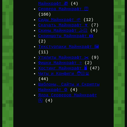
Майнкрафт 🎁
(4)
Сервера Майнкрафт 🛜
(166)
Сиды Майнкрафт 🌱
(12)
Скачать Майнкрафт 🔽
(7)
Скины Майнкрафт 🤹🏻
(4)
Скриншоты Майнкрафт 📸
(2)
Текстурпаки Майнкрафт 🖼️
(11)
Утилиты Майнкрафт ✂️
(9)
Фишки Майнкрафт ⭐
(2)
Хостинг Майнкрафт 🖥️
(47)
Читы и Конфиги 🧑🏻‍💻
(44)
Шаблоны, Сайты и Скрипты
Майнкрафт ⚙️
(4)
Ядра Серверов Майнкрафт
🚰
(4)