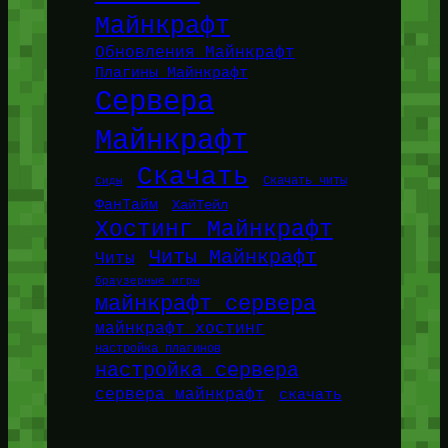
Майнкрафт
Обновления Майнкрафт
Плагины Майнкрафт
Сервера
Майнкрафт
Скачать
Сиды
Скачать читы
ФанТайм
ХайТейл
Хостинг Майнкрафт
Читы Майнкрафт
Читы
браузерные игры
майнкрафт сервера
майнкрафт хостинг
настройка плагинов
настройка сервера
сервера майнкрафт
скачать