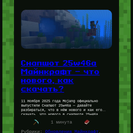
Снапшот 25w46a
Майнкрафт — что
нового, как
скачать?
11 Ноября 2025 года Mojang официально
выпустили Снапшот 25w46a — давайте
разбираться, что в нём нового и как его
скачать. Что нового в снапшоте 25w46a
Minecraft — список изменений В…
1 минута
Рубрики:
Обновления Майнкрафт
, 