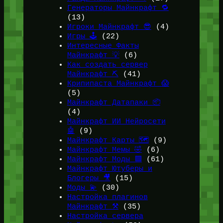
Генераторы Майнкрафт 🔁
(13)
Игроки Майнкрафт 😎
(4)
Игры 🕹️
(22)
Интересные Факты
Майнкрафт 💡
(6)
Как создать сервер
Майнкрафт ⛏️
(41)
Крипипаста Майнкрафт 😱
(5)
Майнкрафт Датапаки 📦
(4)
Майнкрафт ИИ Нейросети
🤖
(9)
Майнкрафт Карты 🗺️
(9)
Майнкрафт Мемы 🤣
(6)
Майнкрафт Моды 🟩
(61)
Майнкрафт Ютуберы и
Блогеры 🎥
(15)
Моды 💫
(30)
Настройка плагинов
Майнкрафт ⚒️
(35)
Настройка сервера