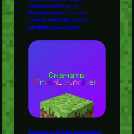
любимый блок в
Майнкрафте «, кто
такой dantdm и что
вообще за тренд
Скачать Prism Launcher