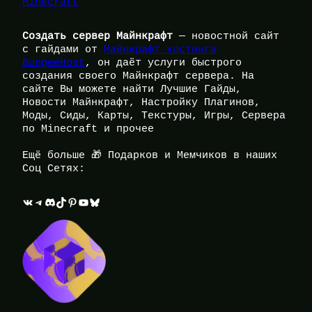
Minecraft
Создать сервер Майнкрафт
— новостной сайт
с гайдами от
Майнкрафт хостинга
BungeeHost
, он даёт услуги быстрого
создания своего Майнкрафт сервера. На
сайте Вы можете найти Лучшие Гайды,
Новости Майнкрафт, Настройку Плагинов,
Моды, Сиды, Карты, Текстуры, Игры, Сервера
по Minecraft и прочее
Ещё больше 🎁 Подарков и Мемчиков в наших
Соц Сетях:
ВКонтакте
Telegram
Discord
TikTok
Pinterest
YouTube
Bluesky