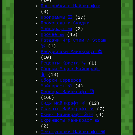
(24)
Постройки в Майнкрафте
(8)
Программы ⌨️
(27)
Промокоды и Скидки
Майнкрафт 🎫
(2)
Прочее 🧱
(45)
Раздачи Игр Стим / Steam
🎲
(1)
Ресурспаки Майнкрафт 📚
(10)
Рецепты Крафта 🪚
(1)
Сборки Модов Майнкрафт
🧳
(18)
Сборки Серверов
Майнкрафт 🎁
(4)
Сервера Майнкрафт 🛜
(166)
Сиды Майнкрафт 🌱
(12)
Скачать Майнкрафт 🔽
(7)
Скины Майнкрафт 🤹🏻
(4)
Скриншоты Майнкрафт 📸
(2)
Текстурпаки Майнкрафт 🖼️