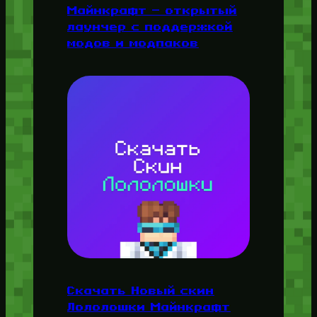
Майнкрафт — открытый
лаунчер с поддержкой
модов и модпаков
Скачать Новый скин
Лололошки Майнкрафт