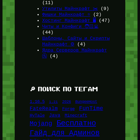
(11)
Утилиты Майнкрафт ✂️
(9)
Фишки Майнкрафт ⭐
(2)
Хостинг Майнкрафт 🖥️
(47)
Читы и Конфиги 🧑🏻‍💻
(44)
Шаблоны, Сайты и Скрипты
Майнкрафт ⚙️
(4)
Ядра Серверов Майнкрафт
🚰
(4)
🔎 ПОИСК ПО ТЕГАМ
1.16.5
1.21
2026
BungeeHost
FunTime
FateRealm
Forge
Java
HyTale
Minecraft
Бесплатно
Mojang
Гайд для Админов