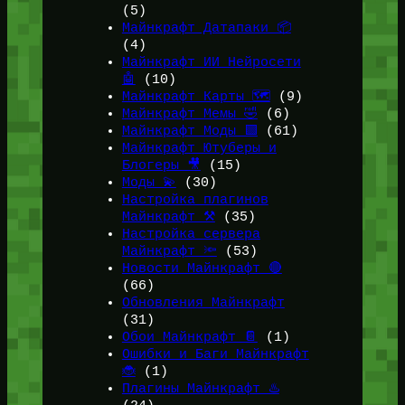
(5)
Майнкрафт Датапаки 📦
(4)
Майнкрафт ИИ Нейросети
🤖
(10)
Майнкрафт Карты 🗺️
(9)
Майнкрафт Мемы 🤣
(6)
Майнкрафт Моды 🟩
(61)
Майнкрафт Ютуберы и
Блогеры 🎥
(15)
Моды 💫
(30)
Настройка плагинов
Майнкрафт ⚒️
(35)
Настройка сервера
Майнкрафт 🔦
(53)
Новости Майнкрафт 🔴
(66)
Обновления Майнкрафт
(31)
Обои Майнкрафт 📔
(1)
Ошибки и Баги Майнкрафт
🐞
(1)
Плагины Майнкрафт ♨️