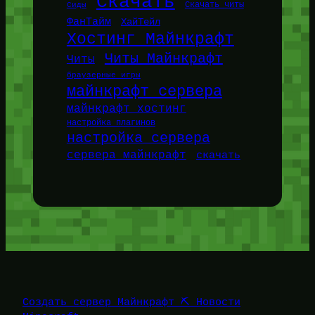
Скачать
Сиды
Скачать читы
ФанТайм
ХайТейл
Хостинг Майнкрафт
Читы Майнкрафт
Читы
браузерные игры
майнкрафт сервера
майнкрафт хостинг
настройка плагинов
настройка сервера
сервера майнкрафт
скачать
Создать сервер Майнкрафт ⛏️ Новости