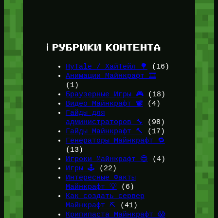
ℹ️ РУБРИКИ КОНТЕНТА
HyTale / ХайТейл 🌳
(16)
Анимации Майнкрафт 🎞️
(1)
Браузерные Игры 🎮
(18)
Видео Майнкрафт 📽️
(4)
Гайды для
администраторов 🔧
(98)
Гайды Майнкрафт 🔨
(17)
Генераторы Майнкрафт 🔁
(13)
Игроки Майнкрафт 😎
(4)
Игры 🕹️
(22)
Интересные Факты
Майнкрафт 💡
(6)
Как создать сервер
Майнкрафт ⛏️
(41)
Крипипаста Майнкрафт 😱