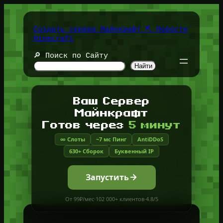
Перейти
к
содержимому
Создать сервер Майнкрафт ⛏️ Новости
Minecraft
🔎 Поиск по Сайту
Найти
Ваш Сервер
Майнкрафт
Готов через
5 минут
∞ Слоты
~7 мс Пинг
AntiDDoS
630+ Сборок
Буквенный IP
Запустить
От 99₽/мес
·
102 000+ клиентов
·
4.8/5