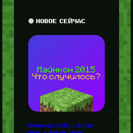
🔴 НОВОЕ СЕЙЧАС
Майнкон 2015 — в чём
мем, » Какой твой