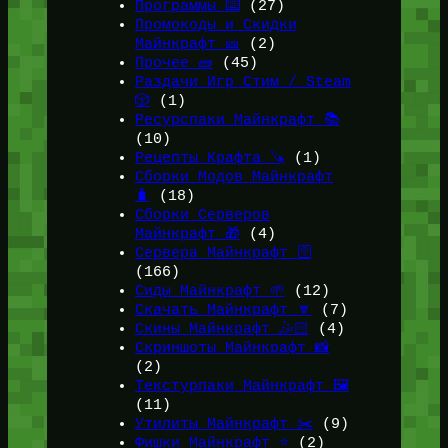
Программы ⌨️
(27)
Промокоды и Скидки
Майнкрафт 🎫
(2)
Прочее 🧱
(45)
Раздачи Игр Стим / Steam
🎲
(1)
Ресурспаки Майнкрафт 📚
(10)
Рецепты Крафта 🪚
(1)
Сборки Модов Майнкрафт
🧳
(18)
Сборки Серверов
Майнкрафт 🎁
(4)
Сервера Майнкрафт 🛜
(166)
Сиды Майнкрафт 🌱
(12)
Скачать Майнкрафт 🔽
(7)
Скины Майнкрафт 🤹🏻
(4)
Скриншоты Майнкрафт 📸
(2)
Текстурпаки Майнкрафт 🖼️
(11)
Утилиты Майнкрафт ✂️
(9)
Фишки Майнкрафт ⭐
(2)