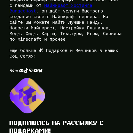
с гайдами от
Майнкрафт хостинга
BungeeHost
, он даёт услуги быстрого
создания своего Майнкрафт сервера. На
сайте Вы можете найти Лучшие Гайды,
Новости Майнкрафт, Настройку Плагинов,
Моды, Сиды, Карты, Текстуры, Игры, Сервера
по Minecraft и прочее
Ещё больше 🎁 Подарков и Мемчиков в наших
Соц Сетях:
ВКонтакте
Telegram
Discord
TikTok
Pinterest
YouTube
Bluesky
ПОДПИШИСЬ НА РАССЫЛКУ С
ПОДАРКАМИ!