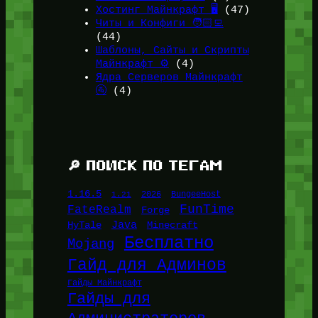
Хостинг Майнкрафт 🖥️
(47)
Читы и Конфиги 🧑🏻‍💻
(44)
Шаблоны, Сайты и Скрипты
Майнкрафт ⚙️
(4)
Ядра Серверов Майнкрафт
🚰
(4)
🔎 ПОИСК ПО ТЕГАМ
1.16.5
1.21
2026
BungeeHost
FunTime
FateRealm
Forge
Java
HyTale
Minecraft
Бесплатно
Mojang
Гайд для Админов
Гайды Майнкрафт
Гайды для