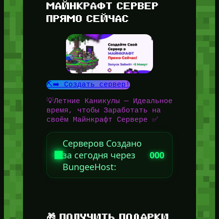
МАЙНКРАФТ СЕРВЕР
ПРЯМО СЕЙЧАС
⛏️➡️ Создать сервер!
💡Летние Каникулы — Идеальное
время, чтобы Заработать на
своём Майнкрафт Сервере ✅
Серверов Создано
за сегодня через
000
BungeeHost:
🎁 ПОЛУЧИТЬ ПОДАРКИ