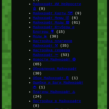
Майнкрафт ИИ Нейросети
🤖
(9)
Майнкрафт Карты 🗺️
(9)
Майнкрафт Мемы 🤣
(6)
Майнкрафт Моды 🟩
(61)
Майнкрафт Ютуберы и
Блогеры 🎥
(15)
Моды 💫
(30)
Настройка плагинов
Майнкрафт ⚒️
(35)
Настройка сервера
Майнкрафт 🔦
(53)
Новости Майнкрафт 🔴
(65)
Обновления Майнкрафт
(30)
Обои Майнкрафт 📔
(1)
Ошибки и Баги Майнкрафт
🐞
(1)
Плагины Майнкрафт ♨️
(24)
Постройки в Майнкрафте
(8)