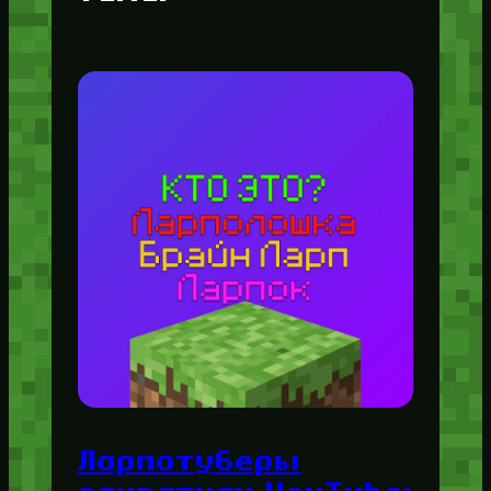
Ларпотуберы