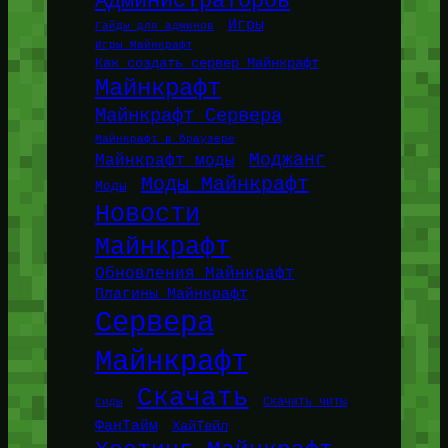
Администраторов
Игры
Гайды для админов
Игры Майнкрафт
Как создать сервер Майнкрафт
Майнкрафт
Майнкрафт Сервера
Майнкрафт в браузере
Моджанг
Майнкрафт моды
Моды Майнкрафт
Моды
Новости
Майнкрафт
Обновления Майнкрафт
Плагины Майнкрафт
Сервера
Майнкрафт
Скачать
Сиды
Скачать читы
ФанТайм
ХайТейл