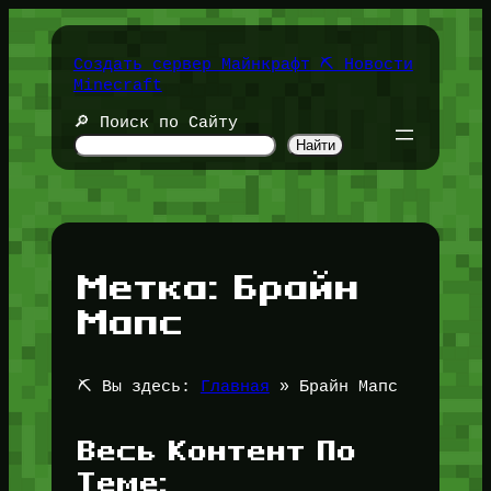
Перейти
к
содержимому
Создать сервер Майнкрафт ⛏️ Новости
Minecraft
🔎 Поиск по Сайту
Найти
Метка:
Брайн
Мапс
⛏️ Вы здесь:
Главная
»
Брайн Мапс
Весь Контент По
Теме: