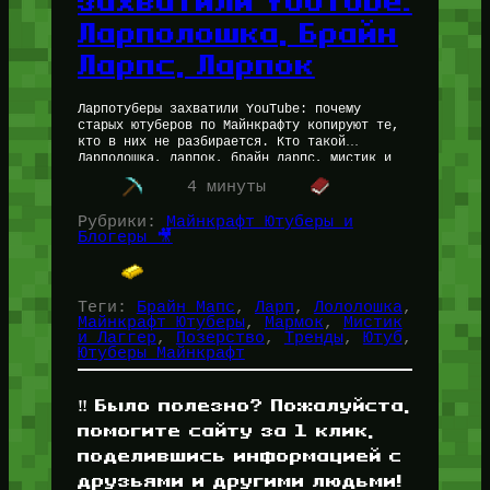
захватили YouTube:
Ларполошка, Брайн
Ларпс, Ларпок
Ларпотуберы захватили YouTube: почему
старых ютуберов по Майнкрафту копируют те,
кто в них не разбирается. Кто такой
Ларполошка, ларпок, брайн ларпс, мистик и
ларпер? В русском сегменте YouTube сейчас
4 минуты
набирает…
Рубрики:
Майнкрафт Ютуберы и
Блогеры 🎥
Теги:
Брайн Мапс
, 
Ларп
, 
Лололошка
, 
Майнкрафт Ютуберы
, 
Мармок
, 
Мистик
и Лаггер
, 
Позерство
, 
Тренды
, 
Ютуб
, 
Ютуберы Майнкрафт
‼️ Было полезно? Пожалуйста,
помогите сайту за 1 клик,
поделившись информацией с
друзьями и другими людьми!