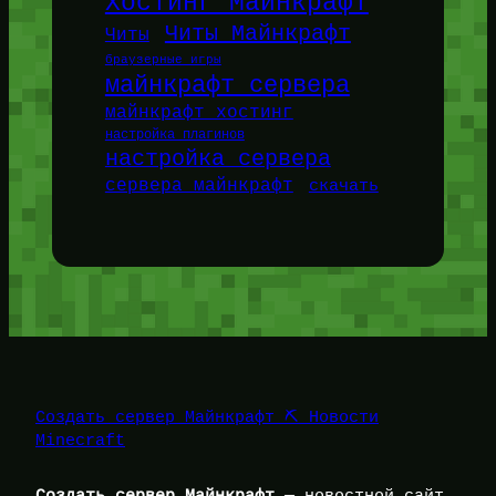
Хостинг Майнкрафт
Читы Майнкрафт
Читы
браузерные игры
майнкрафт сервера
майнкрафт хостинг
настройка плагинов
настройка сервера
сервера майнкрафт
скачать
Создать сервер Майнкрафт ⛏️ Новости
Minecraft
Создать сервер Майнкрафт
— новостной сайт