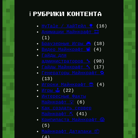
ℹ️ РУБРИКИ КОНТЕНТА
HyTale / ХайТейл 🌳
(16)
Анимации Майнкрафт 🎞️
(1)
Браузерные Игры 🎮
(18)
Видео Майнкрафт 📽️
(4)
Гайды для
администраторов 🔧
(98)
Гайды Майнкрафт 🔨
(17)
Генераторы Майнкрафт 🔁
(13)
Игроки Майнкрафт 😎
(4)
Игры 🕹️
(22)
Интересные Факты
Майнкрафт 💡
(6)
Как создать сервер
Майнкрафт ⛏️
(41)
Крипипаста Майнкрафт 😱
(5)
Майнкрафт Датапаки 📦
(4)