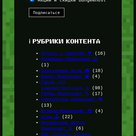
Акции и скидки BungeeHost
ℹ️ РУБРИКИ КОНТЕНТА
HyTale / ХайТейл 🌳
(16)
Анимации Майнкрафт 🎞️
(1)
Браузерные Игры 🎮
(18)
Видео Майнкрафт 📽️
(4)
Гайды для
администраторов 🔧
(98)
Гайды Майнкрафт 🔨
(17)
Генераторы Майнкрафт 🔁
(13)
Игроки Майнкрафт 😎
(4)
Игры 🕹️
(22)
Интересные Факты
Майнкрафт 💡
(6)
Как создать сервер