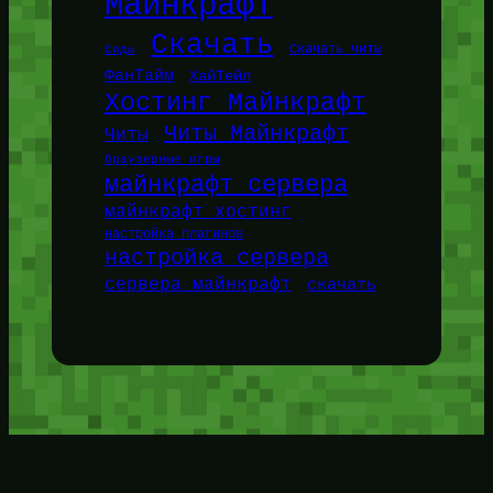
Майнкрафт
Скачать
Сиды
Скачать читы
ФанТайм
ХайТейл
Хостинг Майнкрафт
Читы Майнкрафт
Читы
браузерные игры
майнкрафт сервера
майнкрафт хостинг
настройка плагинов
настройка сервера
сервера майнкрафт
скачать