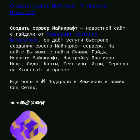
Создать сервер Майнкрафт ⛏️ Новости
Minecraft
Создать сервер Майнкрафт
— новостной сайт
с гайдами от
Майнкрафт хостинга
BungeeHost
, он даёт услуги быстрого
создания своего Майнкрафт сервера. На
сайте Вы можете найти Лучшие Гайды,
Новости Майнкрафт, Настройку Плагинов,
Моды, Сиды, Карты, Текстуры, Игры, Сервера
по Minecraft и прочее
Ещё больше 🎁 Подарков и Мемчиков в наших
Соц Сетях:
ВКонтакте
Telegram
Discord
TikTok
Pinterest
YouTube
Bluesky