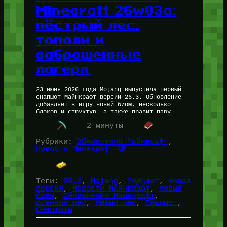
Minecraft 26w03a:
пёстрый лес,
тополи и
заброшенные
лагеря
23 июня 2026 года Mojang выпустила первый
снапшот Майнкрафт версии 26.3. Обновление
добавляет в игру новый биом, несколько
блоков и структур, а также правит пару
старых механик. Короче, есть о…
2 минуты
Рубрики:
Обновления Майнкрафт
, 
Новости Майнкрафт 🔴
Теги:
26.3
, 
Mojang
, 
Моджанг
, 
Новая
версия
, 
Новости Майнкрафт
, 
Новый
биом
, 
Обновления Майнкрафт
, 
осенний лес
, 
Рыжый лес
, 
Снапшот
, 
Снапшоты