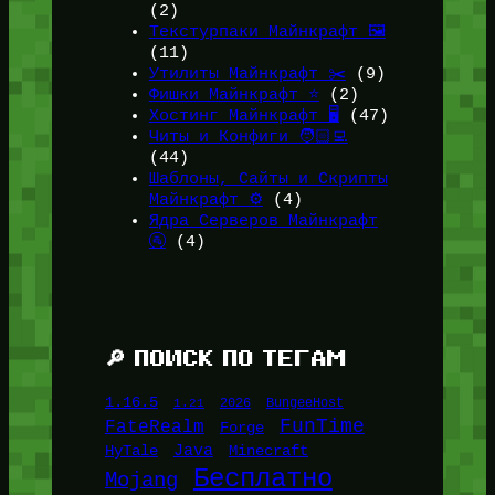
(2)
Текстурпаки Майнкрафт 🖼️
(11)
Утилиты Майнкрафт ✂️
(9)
Фишки Майнкрафт ⭐
(2)
Хостинг Майнкрафт 🖥️
(47)
Читы и Конфиги 🧑🏻‍💻
(44)
Шаблоны, Сайты и Скрипты
Майнкрафт ⚙️
(4)
Ядра Серверов Майнкрафт
🚰
(4)
🔎 ПОИСК ПО ТЕГАМ
1.16.5
1.21
2026
BungeeHost
FunTime
FateRealm
Forge
Java
HyTale
Minecraft
Бесплатно
Mojang