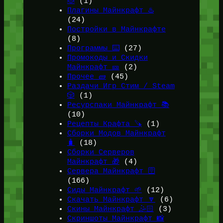
🐞
(1)
Плагины Майнкрафт ♨️
(24)
Постройки в Майнкрафте
(8)
Программы ⌨️
(27)
Промокоды и Скидки
Майнкрафт 🎫
(2)
Прочее 🧱
(45)
Раздачи Игр Стим / Steam
🎲
(1)
Ресурспаки Майнкрафт 📚
(10)
Рецепты Крафта 🪚
(1)
Сборки Модов Майнкрафт
🧳
(18)
Сборки Серверов
Майнкрафт 🎁
(4)
Сервера Майнкрафт 🛜
(166)
Сиды Майнкрафт 🌱
(12)
Скачать Майнкрафт 🔽
(6)
Скины Майнкрафт 🤹🏻
(3)
Скриншоты Майнкрафт 📸