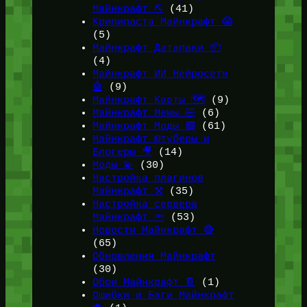
Майнкрафт ⛏️
(41)
Крипипаста Майнкрафт 😱
(5)
Майнкрафт Датапаки 📦
(4)
Майнкрафт ИИ Нейросети
🤖
(9)
Майнкрафт Карты 🗺️
(9)
Майнкрафт Мемы 🤣
(6)
Майнкрафт Моды 🟩
(61)
Майнкрафт Ютуберы и
Блогеры 🎥
(14)
Моды 💫
(30)
Настройка плагинов
Майнкрафт ⚒️
(35)
Настройка сервера
Майнкрафт 🔦
(53)
Новости Майнкрафт 🔴
(65)
Обновления Майнкрафт
(30)
Обои Майнкрафт 📔
(1)
Ошибки и Баги Майнкрафт