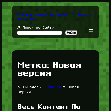
Перейти
к
содержимому
Создать сервер Майнкрафт ⛏️ Новости
Minecraft
🔎 Поиск по Сайту
Найти
Метка:
Новая
версия
⛏️ Вы здесь:
Главная
»
Новая
версия
Весь Контент По