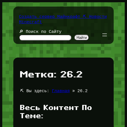
Перейти
к
содержимому
Создать сервер Майнкрафт ⛏️ Новости
Minecraft
🔎 Поиск по Сайту
Найти
Метка:
26.2
⛏️ Вы здесь:
Главная
»
26.2
Весь Контент По
Теме: