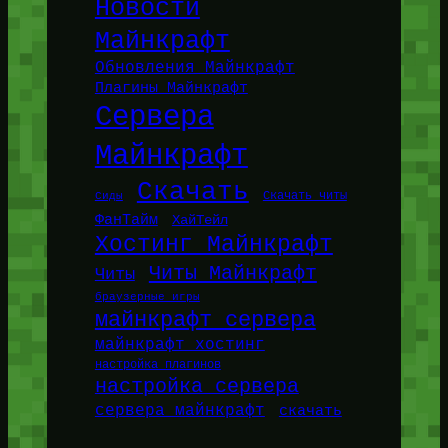
Новости
Майнкрафт
Обновления Майнкрафт
Плагины Майнкрафт
Сервера
Майнкрафт
Скачать
Сиды
Скачать читы
ФанТайм
ХайТейл
Хостинг Майнкрафт
Читы Майнкрафт
Читы
браузерные игры
майнкрафт сервера
майнкрафт хостинг
настройка плагинов
настройка сервера
сервера майнкрафт
скачать