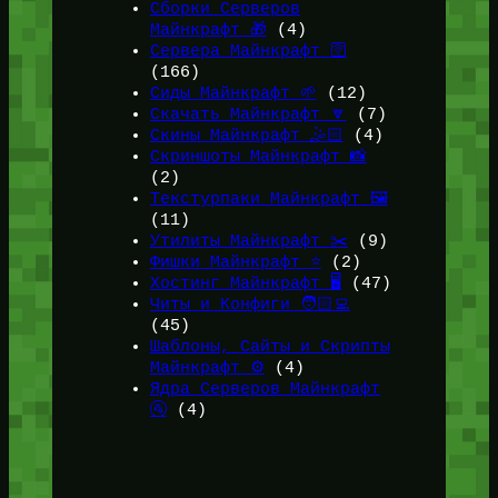
Сборки Серверов
Майнкрафт 🎁
(4)
Сервера Майнкрафт 🛜
(166)
Сиды Майнкрафт 🌱
(12)
Скачать Майнкрафт 🔽
(7)
Скины Майнкрафт 🤹🏻
(4)
Скриншоты Майнкрафт 📸
(2)
Текстурпаки Майнкрафт 🖼️
(11)
Утилиты Майнкрафт ✂️
(9)
Фишки Майнкрафт ⭐
(2)
Хостинг Майнкрафт 🖥️
(47)
Читы и Конфиги 🧑🏻‍💻
(45)
Шаблоны, Сайты и Скрипты
Майнкрафт ⚙️
(4)
Ядра Серверов Майнкрафт
🚰
(4)