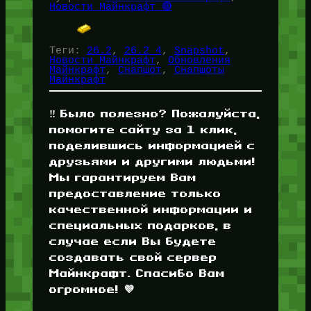
Новости Майнкрафт 🔴
Теги:
26.2
, 
26.2 4
, 
Snapshot
, 
Новости Майнкрафт
, 
Обновления
Майнкрафт
, 
Снапшот
, 
Снапшоты
Майнкрафт
‼️ Было полезно? Пожалуйста,
помогите сайту за 1 клик,
поделившись информацией с
друзьями и другими людьми!
Мы гарантируем Вам
предоставление только
качественной информации и
специальных подарков, в
случае если Вы будете
создавать свой сервер
Майнкрафт. Спасибо Вам
огромное! 💜