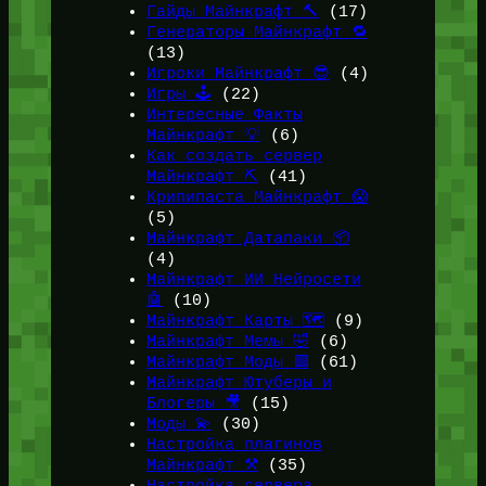
Гайды Майнкрафт 🔨
(17)
Генераторы Майнкрафт 🔁
(13)
Игроки Майнкрафт 😎
(4)
Игры 🕹️
(22)
Интересные Факты
Майнкрафт 💡
(6)
Как создать сервер
Майнкрафт ⛏️
(41)
Крипипаста Майнкрафт 😱
(5)
Майнкрафт Датапаки 📦
(4)
Майнкрафт ИИ Нейросети
🤖
(10)
Майнкрафт Карты 🗺️
(9)
Майнкрафт Мемы 🤣
(6)
Майнкрафт Моды 🟩
(61)
Майнкрафт Ютуберы и
Блогеры 🎥
(15)
Моды 💫
(30)
Настройка плагинов
Майнкрафт ⚒️
(35)
Настройка сервера