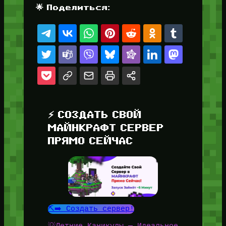
🌟 Поделиться:
⚡ СОЗДАТЬ СВОЙ
МАЙНКРАФТ СЕРВЕР
ПРЯМО СЕЙЧАС
⛏️➡️ Создать сервер!
💡Летние Каникулы — Идеальное