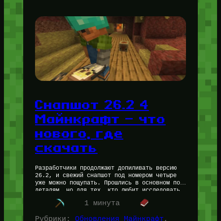
Снапшот 26.2 4
Майнкрафт — что
нового, где
скачать
Разработчики продолжают допиливать версию
26.2, и свежий снапшот под номером четыре
уже можно пощупать. Прошлись в основном по
деталям, но для тех, кто любит исследовать
мир, есть пара важных моментов.…
1 минута
Рубрики:
Обновления Майнкрафт
, 