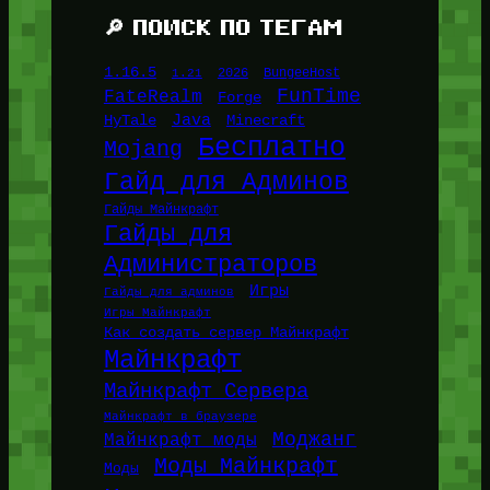
🔎 ПОИСК ПО ТЕГАМ
1.16.5
1.21
2026
BungeeHost
FunTime
FateRealm
Forge
Java
HyTale
Minecraft
Бесплатно
Mojang
Гайд для Админов
Гайды Майнкрафт
Гайды для
Администраторов
Игры
Гайды для админов
Игры Майнкрафт
Как создать сервер Майнкрафт
Майнкрафт
Майнкрафт Сервера
Майнкрафт в браузере
Моджанг
Майнкрафт моды
Моды Майнкрафт
Моды