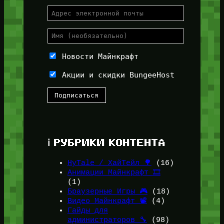
Новости Майнкрафт
Акции и скидки BungeeHost
ℹ️ РУБРИКИ КОНТЕНТА
HyTale / ХайТейл 🌳
(16)
Анимации Майнкрафт 🎞️
(1)
Браузерные Игры 🎮
(18)
Видео Майнкрафт 📽️
(4)
Гайды для
администраторов 🔧
(98)