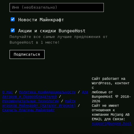
Новости Майнкрафт
Акции и скидки BungeeHost
Получайте все самые лучшие предложения от
BungeeHost в 1 месте!
Сайт работает на
WordPress, контент
с
О Нас
/
Политика Конфиденциальности
/
Для
любовью от
Авторов и Правообладателей
/
BungeeHost 💜 2018-
Рекомендательные Технологии
/
Найти
2026
игроков Майнкрафт (Каталог Игроков)
/
Сайт не имеет
Скачать Плагины Майнкрафт
отношения к
компании Mojang AB
EMAIL для Связи:
support@bungee.host