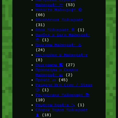
Майнкрафт 🔦
(53)
Новости Майнкрафт 🔴
(66)
Обновления Майнкрафт
(31)
Обои Майнкрафт 📔
(1)
Ошибки и Баги Майнкрафт
🐞
(1)
Плагины Майнкрафт ♨️
(24)
Постройки в Майнкрафте
(8)
Программы ⌨️
(27)
Промокоды и Скидки
Майнкрафт 🎫
(2)
Прочее 🧱
(45)
Раздачи Игр Стим / Steam
🎲
(1)
Ресурспаки Майнкрафт 📚
(10)
Рецепты Крафта 🪚
(1)
Сборки Модов Майнкрафт
🧳
(18)