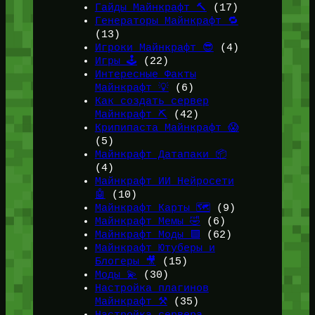
Гайды Майнкрафт 🔨
(17)
Генераторы Майнкрафт 🔁
(13)
Игроки Майнкрафт 😎
(4)
Игры 🕹️
(22)
Интересные Факты
Майнкрафт 💡
(6)
Как создать сервер
Майнкрафт ⛏️
(42)
Крипипаста Майнкрафт 😱
(5)
Майнкрафт Датапаки 📦
(4)
Майнкрафт ИИ Нейросети
🤖
(10)
Майнкрафт Карты 🗺️
(9)
Майнкрафт Мемы 🤣
(6)
Майнкрафт Моды 🟩
(62)
Майнкрафт Ютуберы и
Блогеры 🎥
(15)
Моды 💫
(30)
Настройка плагинов
Майнкрафт ⚒️
(35)
Настройка сервера