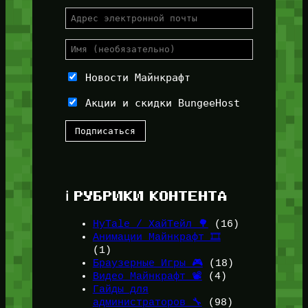
Новости Майнкрафт
Акции и скидки BungeeHost
ℹ️ РУБРИКИ КОНТЕНТА
HyTale / ХайТейл 🌳
(16)
Анимации Майнкрафт 🎞️
(1)
Браузерные Игры 🎮
(18)
Видео Майнкрафт 📽️
(4)
Гайды для
администраторов 🔧
(98)