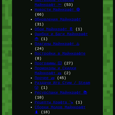
Майнкрафт 🔦
(53)
Новости Майнкрафт 🔴
(66)
Обновления Майнкрафт
(31)
Обои Майнкрафт 📔
(1)
Ошибки и Баги Майнкрафт
🐞
(1)
Плагины Майнкрафт ♨️
(24)
Постройки в Майнкрафте
(8)
Программы ⌨️
(27)
Промокоды и Скидки
Майнкрафт 🎫
(2)
Прочее 🧱
(45)
Раздачи Игр Стим / Steam
🎲
(1)
Ресурспаки Майнкрафт 📚
(10)
Рецепты Крафта 🪚
(1)
Сборки Модов Майнкрафт
🧳
(18)