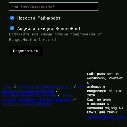
Новости Майнкрафт
Акции и скидки BungeeHost
Получайте все самые лучшие предложения от
BungeeHost в 1 месте!
Сайт работает на
WordPress, контент
с
О Нас
/
Политика Конфиденциальности
/
Для
любовью от
Авторов и Правообладателей
/
BungeeHost 💜 2018-
Рекомендательные Технологии
/
Найти
2026
игроков Майнкрафт (Каталог Игроков)
/
Сайт не имеет
Скачать Плагины Майнкрафт
отношения к
компании Mojang AB
EMAIL для Связи:
support@bungee.host