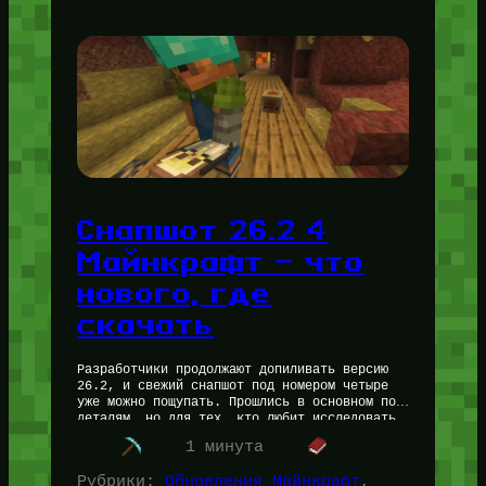
Снапшот 26.2 4
Майнкрафт — что
нового, где
скачать
Разработчики продолжают допиливать версию
26.2, и свежий снапшот под номером четыре
уже можно пощупать. Прошлись в основном по
деталям, но для тех, кто любит исследовать
мир, есть пара важных моментов.…
1 минута
Рубрики:
Обновления Майнкрафт
, 