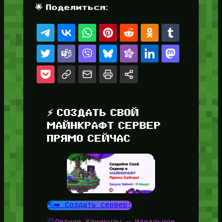
🌟 Поделиться:
⚡ СОЗДАТЬ СВОЙ
МАЙНКРАФТ СЕРВЕР
ПРЯМО СЕЙЧАС
⛏️➡️ Создать сервер!
💡Летние Каникулы — Идеальное