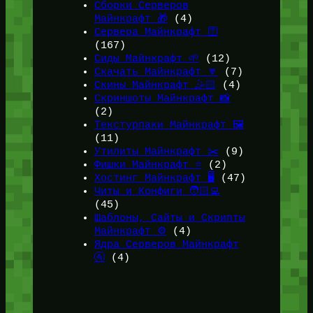
Сборки Серверов
Майнкрафт 🎁
(4)
Сервера Майнкрафт 🛜
(167)
Сиды Майнкрафт 🌱
(12)
Скачать Майнкрафт 🔽
(7)
Скины Майнкрафт 🤹🏻
(4)
Скриншоты Майнкрафт 📸
(2)
Текстурпаки Майнкрафт 🖼️
(11)
Утилиты Майнкрафт ✂️
(9)
Фишки Майнкрафт ⭐
(2)
Хостинг Майнкрафт 🖥️
(47)
Читы и Конфиги 🧑🏻‍💻
(45)
Шаблоны, Сайты и Скрипты
Майнкрафт ⚙️
(4)
Ядра Серверов Майнкрафт
🚰
(4)