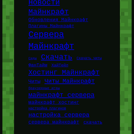
Новости
Майнкрафт
Обновления Майнкрафт
Плагины Майнкрафт
Сервера
Майнкрафт
Скачать
Сиды
Скачать читы
ФанТайм
ХайТейл
Хостинг Майнкрафт
Читы Майнкрафт
Читы
браузерные игры
майнкрафт сервера
майнкрафт хостинг
настройка плагинов
настройка сервера
сервера майнкрафт
скачать