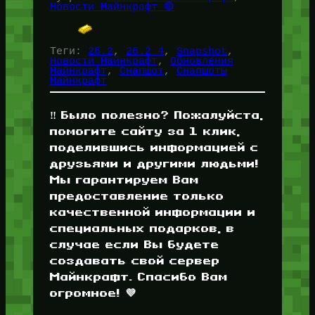
Новости Майнкрафт 🔴
Теги:
26.2
, 
26.2 4
, 
Snapshot
, 
Новости Майнкрафт
, 
Обновления
Майнкрафт
, 
Снапшот
, 
Снапшоты
Майнкрафт
‼️ Было полезно? Пожалуйста,
помогите сайту за 1 клик,
поделившись информацией с
друзьями и другими людьми!
Мы гарантируем Вам
предоставление только
качественной информации и
специальных подарков, в
случае если Вы будете
создавать свой сервер
Майнкрафт. Спасибо Вам
огромное! 💜