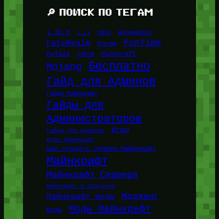
🔎 ПОИСК ПО ТЕГАМ
1.16.5
1.21
2026
BungeeHost
FunTime
FateRealm
Forge
Java
HyTale
Minecraft
Бесплатно
Mojang
Гайд для Админов
Гайды Майнкрафт
Гайды для
Администраторов
Игры
Гайды для админов
Игры Майнкрафт
Как создать сервер Майнкрафт
Майнкрафт
Майнкрафт Сервера
Майнкрафт в браузере
Моджанг
Майнкрафт моды
Моды Майнкрафт
Моды