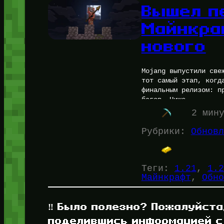
Вышел п
Майнкраф
нового
Mojang выпустили све
тот самый этап, когд
финальным релизом: п
багов. Ниже…
2 мин
Рубрики:
Обновл
Теги:
1.21
, 
1.2
Майнкрафт
, 
Обно
‼️ Было полезно? Пожалуйста
поделившись информацией с