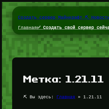
Перейти
к
содержимому
Создать сервер Майнкрафт ⛏️ Новост
Главная
✅ Создать свой сервер сейч
Метка:
1.21.11
⛏️ Вы здесь:
Главная
»
1.21.11