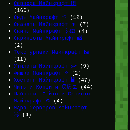
Сервера Майнкрафт 🛜
(166)
Сиды Майнкрафт 🌱
(12)
Скачать Майнкрафт 🔽
(7)
Скины Майнкрафт 🤹🏻
(4)
Скриншоты Майнкрафт 📸
(2)
Текстурпаки Майнкрафт 🖼️
(11)
Утилиты Майнкрафт ✂️
(9)
Фишки Майнкрафт ⭐
(2)
Хостинг Майнкрафт 🖥️
(47)
Читы и Конфиги 🧑🏻‍💻
(44)
Шаблоны, Сайты и Скрипты
Майнкрафт ⚙️
(4)
Ядра Серверов Майнкрафт
🚰
(4)