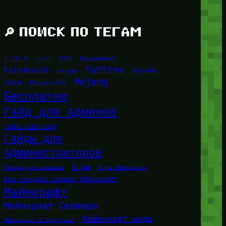
🔎 ПОИСК ПО ТЕГАМ
1.16.5
1.21
2026
BungeeHost
FunTime
FateRealm
HyTale
Forge
Mojang
Java
Minecraft
Бесплатно
Гайд для Админов
Гайды Майнкрафт
Гайды для
Администраторов
Игры
Гайды для админов
Игры Майнкрафт
Как создать сервер Майнкрафт
Майнкрафт
Майнкрафт Сервера
Майнкрафт моды
Майнкрафт в браузере