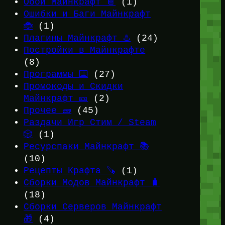
Обои Майнкрафт 📔
(1)
Ошибки и Баги Майнкрафт
🐞
(1)
Плагины Майнкрафт ♨️
(24)
Постройки в Майнкрафте
(8)
Программы ⌨️
(27)
Промокоды и Скидки
Майнкрафт 🎫
(2)
Прочее 🧱
(45)
Раздачи Игр Стим / Steam
🎲
(1)
Ресурспаки Майнкрафт 📚
(10)
Рецепты Крафта 🪚
(1)
Сборки Модов Майнкрафт 🧳
(18)
Сборки Серверов Майнкрафт
🎁
(4)