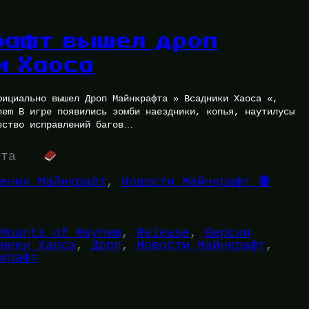
рафт вышел дроп
и Хаоса
фициально вышел Дроп Майнкрафта » Всадники Хаоса «,
hem В игре появились зомби наездники, копья, наутилусы
ество исправлений багов…
ута
ения Майнкрафт
, 
Новости Майнкрафт 🔴
Mounts of Mayhem
, 
Release
, 
Версии
ники Хаоса
, 
Дроп
, 
Новости Майнкрафт
, 
крафт