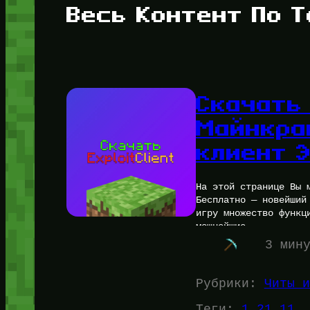
Весь Контент По Т
Скачать 
Майнкра
клиент 
На этой странице Вы 
Бесплатно — новейший
игру множество функц
мощнейшие…
3 мин
Рубрики:
Читы и
Теги:
1.21.11
, 