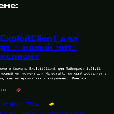
еме:
ExploitClient для
фт — новый чит-
Эксплоит
можете Скачать ExploitClient для Майнкрафт 1.21.11
 мощный чит-клиент для Minecraft, который добавляет в
ий, как читерских так и визуальных. Имеются
уты
 Конфиги 🧑🏻‍💻
Client
, 
Exploit
, 
ExploitClient
, 