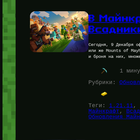
В Майнк
Всадник
Сегодня, 9 Декабря о
или же Mounts of May
и броня на них, множ
1 мин
Рубрики:
Обновл
Теги:
1.21.11
, 
Майнкрафт
, 
Всад
Обновления Майн