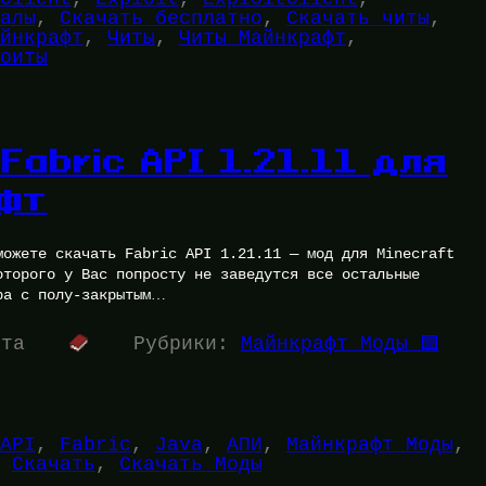
алы
, 
Скачать бесплатно
, 
Скачать читы
, 
йнкрафт
, 
Читы
, 
Читы Майнкрафт
, 
оиты
Fabric API 1.21.11 для
фт
можете скачать Fabric API 1.21.11 — мод для Minecraft
оторого у Вас попросту не заведутся все остальные
ра с полу-закрытым…
ута
Рубрики:
Майнкрафт Моды 🟩
API
, 
Fabric
, 
Java
, 
АПИ
, 
Майнкрафт Моды
, 
 
Скачать
, 
Скачать Моды