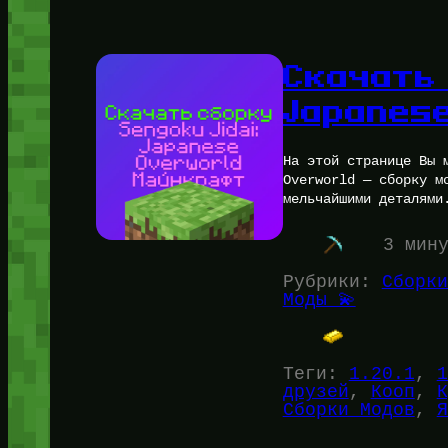
Скачать 
Japanes
На этой странице Вы 
Overworld — сборку м
мельчайшими деталями
3 мин
Рубрики:
Сборки
Моды 💫
Теги:
1.20.1
, 
1
друзей
, 
Кооп
, 
К
Сборки Модов
, 
Я