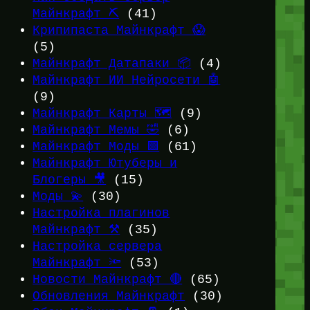
Майнкрафт ⛏️
(41)
Крипипаста Майнкрафт 😱
(5)
Майнкрафт Датапаки 📦
(4)
Майнкрафт ИИ Нейросети 🤖
(9)
Майнкрафт Карты 🗺️
(9)
Майнкрафт Мемы 🤣
(6)
Майнкрафт Моды 🟩
(61)
Майнкрафт Ютуберы и
Блогеры 🎥
(15)
Моды 💫
(30)
Настройка плагинов
Майнкрафт ⚒️
(35)
Настройка сервера
Майнкрафт 🔦
(53)
Новости Майнкрафт 🔴
(65)
Обновления Майнкрафт
(30)