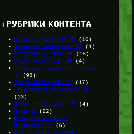
ℹ️ РУБРИКИ КОНТЕНТА
HyTale / ХайТейл 🌳
(16)
Анимации Майнкрафт 🎞️
(1)
Браузерные Игры 🎮
(18)
Видео Майнкрафт 📽️
(4)
Гайды для администраторов
🔧
(98)
Гайды Майнкрафт 🔨
(17)
Генераторы Майнкрафт 🔁
(13)
Игроки Майнкрафт 😎
(4)
Игры 🕹️
(22)
Интересные Факты
Майнкрафт 💡
(6)
Как создать сервер