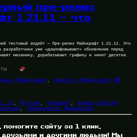
ервый пре-релиз
т 1.21.11 — что
жий тестовый апдейт — Пре-релиз Майнкрафт 1.21.11. Это
а разработчики уже «дошлифовывают» обновление перед
равят механику, дорабатывают графику и чинят десятки
уты
ения Майнкрафт
, 
Новости Майнкрафт 🔴
1.11
, 
Mojang
, 
Моджанг
, 
Новая версия
вления
, 
Обновления Майнкрафт
, помогите сайту за 1 клик,
 друзьями и другими людьми! Мы