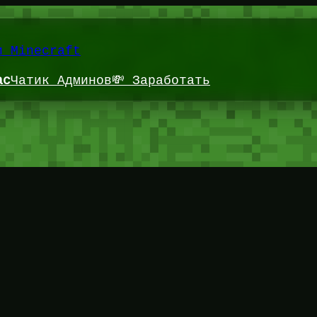
и Minecraft
ас
Чатик Админов
💸 Заработать