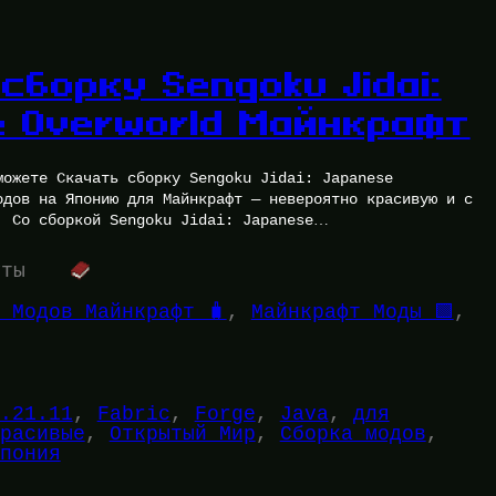
сборку Sengoku Jidai:
e Overworld Майнкрафт
можете Скачать сборку Sengoku Jidai: Japanese
одов на Японию для Майнкрафт — невероятно красивую и с
. Со сборкой Sengoku Jidai: Japanese…
уты
 Модов Майнкрафт 🧳
, 
Майнкрафт Моды 🟩
, 
.21.11
, 
Fabric
, 
Forge
, 
Java
, 
для
расивые
, 
Открытый Мир
, 
Сборка модов
, 
пония