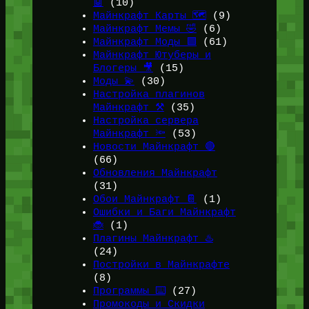
🤖
(10)
Майнкрафт Карты 🗺️
(9)
Майнкрафт Мемы 🤣
(6)
Майнкрафт Моды 🟩
(61)
Майнкрафт Ютуберы и
Блогеры 🎥
(15)
Моды 💫
(30)
Настройка плагинов
Майнкрафт ⚒️
(35)
Настройка сервера
Майнкрафт 🔦
(53)
Новости Майнкрафт 🔴
(66)
Обновления Майнкрафт
(31)
Обои Майнкрафт 📔
(1)
Ошибки и Баги Майнкрафт
🐞
(1)
Плагины Майнкрафт ♨️
(24)
Постройки в Майнкрафте
(8)
Программы ⌨️
(27)
Промокоды и Скидки