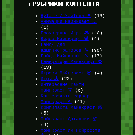
ℹ️ РУБРИКИ КОНТЕНТА
HyTale / ХайТейл 🌳
(16)
Анимации Майнкрафт 🎞️
(1)
Браузерные Игры 🎮
(18)
Видео Майнкрафт 📽️
(4)
Гайды для
администраторов 🔧
(98)
Гайды Майнкрафт 🔨
(17)
Генераторы Майнкрафт 🔁
(13)
Игроки Майнкрафт 😎
(4)
Игры 🕹️
(22)
Интересные Факты
Майнкрафт 💡
(6)
Как создать сервер
Майнкрафт ⛏️
(41)
Крипипаста Майнкрафт 😱
(5)
Майнкрафт Датапаки 📦
(4)
Майнкрафт ИИ Нейросети