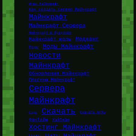
Игры Майнкрафт
Как создать сервер Майнкрафт
Майнкрафт
Майнкрафт Сервера
Майнкрафт в браузере
Моджанг
Майнкрафт моды
Моды Майнкрафт
Моды
Новости
Майнкрафт
Обновления Майнкрафт
Плагины Майнкрафт
Сервера
Майнкрафт
Скачать
Сиды
Скачать читы
ФанТайм
ХайТейл
Хостинг Майнкрафт