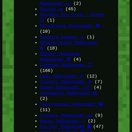
Майнкрафт 🎫
(2)
Прочее 🧱
(45)
Раздачи Игр Стим / Steam
🎲
(1)
Ресурспаки Майнкрафт 📚
(10)
Рецепты Крафта 🪚
(1)
Сборки Модов Майнкрафт
🧳
(18)
Сборки Серверов
Майнкрафт 🎁
(4)
Сервера Майнкрафт 🛜
(166)
Сиды Майнкрафт 🌱
(12)
Скачать Майнкрафт 🔽
(7)
Скины Майнкрафт 🤹🏻
(4)
Скриншоты Майнкрафт 📸
(2)
Текстурпаки Майнкрафт 🖼️
(11)
Утилиты Майнкрафт ✂️
(9)
Фишки Майнкрафт ⭐
(2)
Хостинг Майнкрафт 🖥️
(47)