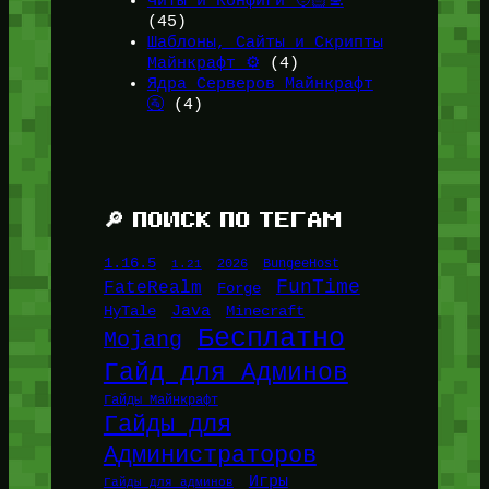
Читы и Конфиги 🧑🏻‍💻
(45)
Шаблоны, Сайты и Скрипты
Майнкрафт ⚙️
(4)
Ядра Серверов Майнкрафт
🚰
(4)
🔎 ПОИСК ПО ТЕГАМ
1.16.5
1.21
2026
BungeeHost
FunTime
FateRealm
Forge
Java
HyTale
Minecraft
Бесплатно
Mojang
Гайд для Админов
Гайды Майнкрафт
Гайды для
Администраторов
Игры
Гайды для админов