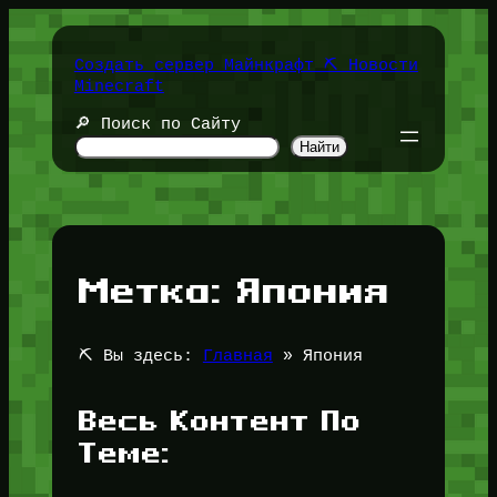
Перейти
к
содержимому
Создать сервер Майнкрафт ⛏️ Новости
Minecraft
🔎 Поиск по Сайту
Найти
Метка:
Япония
⛏️ Вы здесь:
Главная
»
Япония
Весь Контент По
Теме: