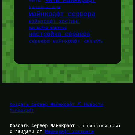
Читы Майнкрафт
Читы
браузерные игры
майнкрафт сервера
майнкрафт хостинг
настройка плагинов
настройка сервера
сервера майнкрафт
скачать
Создать сервер Майнкрафт ⛏️ Новости
Minecraft
Создать сервер Майнкрафт
— новостной сайт
с гайдами от
Майнкрафт хостинга