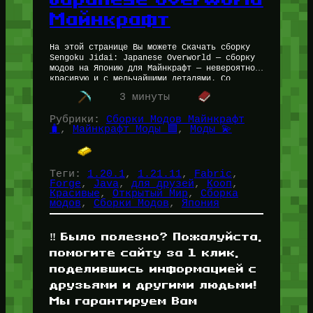
Майнкрафт
На этой странице Вы можете Скачать сборку
Sengoku Jidai: Japanese Overworld — сборку
модов на Японию для Майнкрафт — невероятно
красивую и с мельчайшими деталями. Со
сборкой Sengoku Jidai: Japanese…
3 минуты
Рубрики:
Сборки Модов Майнкрафт
🧳
, 
Майнкрафт Моды 🟩
, 
Моды 💫
Теги:
1.20.1
, 
1.21.11
, 
Fabric
, 
Forge
, 
Java
, 
для друзей
, 
Кооп
, 
Красивые
, 
Открытый Мир
, 
Сборка
модов
, 
Сборки Модов
, 
Япония
‼️ Было полезно? Пожалуйста,
помогите сайту за 1 клик,
поделившись информацией с
друзьями и другими людьми!
Мы гарантируем Вам