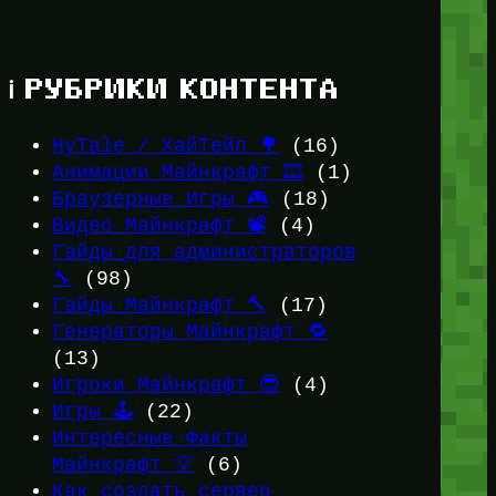
ℹ️ РУБРИКИ КОНТЕНТА
HyTale / ХайТейл 🌳
(16)
Анимации Майнкрафт 🎞️
(1)
Браузерные Игры 🎮
(18)
Видео Майнкрафт 📽️
(4)
Гайды для администраторов
🔧
(98)
Гайды Майнкрафт 🔨
(17)
Генераторы Майнкрафт 🔁
(13)
Игроки Майнкрафт 😎
(4)
Игры 🕹️
(22)
Интересные Факты
Майнкрафт 💡
(6)
Как создать сервер