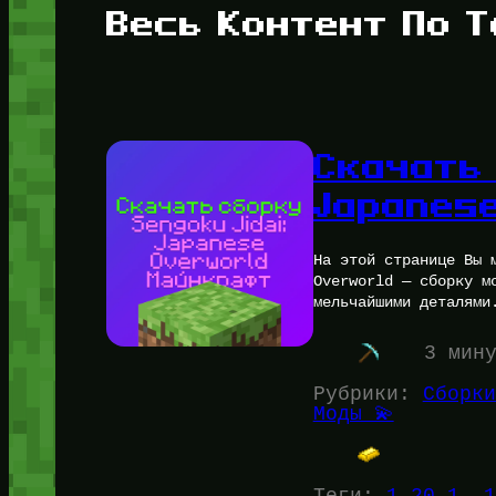
Весь Контент По Т
Скачать 
Japanes
На этой странице Вы 
Overworld — сборку м
мельчайшими деталями
3 мин
Рубрики:
Сборки
Моды 💫
Теги:
1.20.1
, 
1