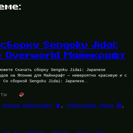
еме:
сборку Sengoku Jidai:
e Overworld Майнкрафт
можете Скачать сборку Sengoku Jidai: Japanese
одов на Японию для Майнкрафт — невероятно красивую и с
. Со сборкой Sengoku Jidai: Japanese…
уты
 Модов Майнкрафт 🧳
, 
Майнкрафт Моды 🟩
, 
.21.11
, 
Fabric
, 
Forge
, 
Java
, 
для