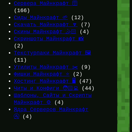
Сервера Майнкрафт 🛜
(166)
Сиды Майнкрафт 🌱
(12)
Скачать Майнкрафт 🔽
(7)
Скины Майнкрафт 🤹🏻
(4)
Скриншоты Майнкрафт 📸
(2)
Текстурпаки Майнкрафт 🖼️
(11)
Утилиты Майнкрафт ✂️
(9)
Фишки Майнкрафт ⭐
(2)
Хостинг Майнкрафт 🖥️
(47)
Читы и Конфиги 🧑🏻‍💻
(44)
Шаблоны, Сайты и Скрипты
Майнкрафт ⚙️
(4)
Ядра Серверов Майнкрафт
🚰
(4)