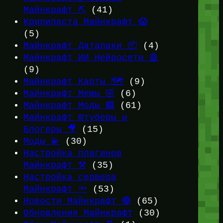
Майнкрафт ⛏️
(41)
Крипипаста Майнкрафт 😱
(5)
Майнкрафт Датапаки 📦
(4)
Майнкрафт ИИ Нейросети 🤖
(9)
Майнкрафт Карты 🗺️
(9)
Майнкрафт Мемы 🤣
(6)
Майнкрафт Моды 🟩
(61)
Майнкрафт Ютуберы и
Блогеры 🎥
(15)
Моды 💫
(30)
Настройка плагинов
Майнкрафт ⚒️
(35)
Настройка сервера
Майнкрафт 🔦
(53)
Новости Майнкрафт 🔴
(65)
Обновления Майнкрафт
(30)