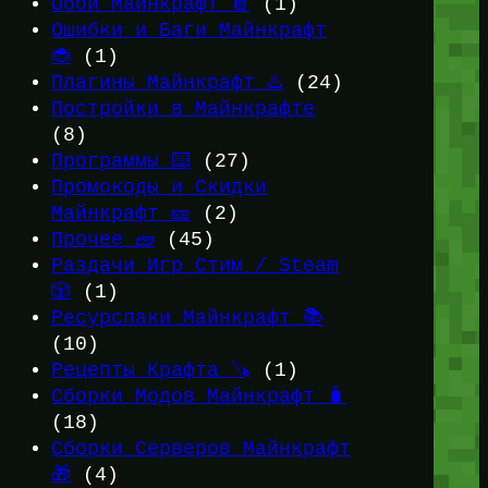
Обои Майнкрафт 📔
(1)
Ошибки и Баги Майнкрафт
🐞
(1)
Плагины Майнкрафт ♨️
(24)
Постройки в Майнкрафте
(8)
Программы ⌨️
(27)
Промокоды и Скидки
Майнкрафт 🎫
(2)
Прочее 🧱
(45)
Раздачи Игр Стим / Steam
🎲
(1)
Ресурспаки Майнкрафт 📚
(10)
Рецепты Крафта 🪚
(1)
Сборки Модов Майнкрафт 🧳
(18)
Сборки Серверов Майнкрафт
🎁
(4)