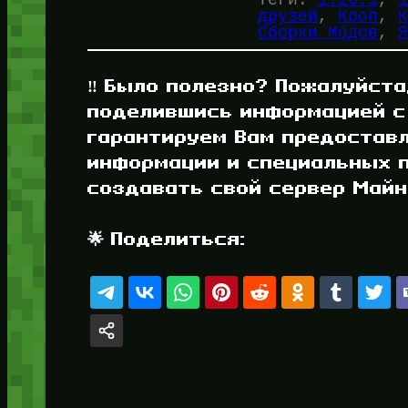
друзей
, 
Кооп
, 
К
Сборки Модов
, 
Я
‼️ Было полезно? Пожалуйста
поделившись информацией с
гарантируем Вам предостав
информации и специальных п
создавать свой сервер Майнк
🌟 Поделиться: