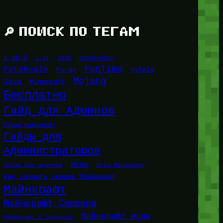
🔎 ПОИСК ПО ТЕГАМ
1.16.5
1.21
2026
BungeeHost
FunTime
FateRealm
HyTale
Forge
Mojang
Java
Minecraft
Бесплатно
Гайд для Админов
Гайды Майнкрафт
Гайды для
Администраторов
Игры
Гайды для админов
Игры Майнкрафт
Как создать сервер Майнкрафт
Майнкрафт
Майнкрафт Сервера
Майнкрафт моды
Майнкрафт в браузере