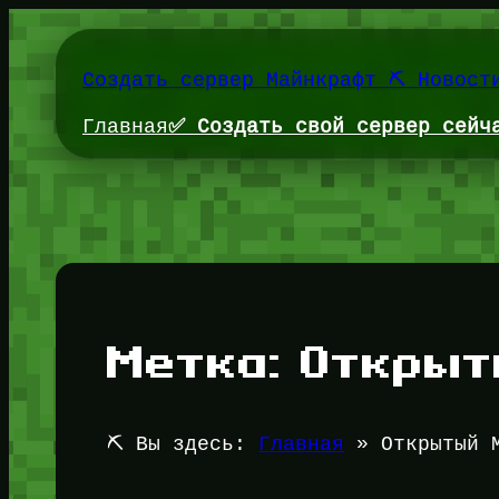
Перейти
к
содержимому
Создать сервер Майнкрафт ⛏️ Новост
Главная
✅ Создать свой сервер сейч
Метка:
Открыт
⛏️ Вы здесь:
Главная
»
Открытый 