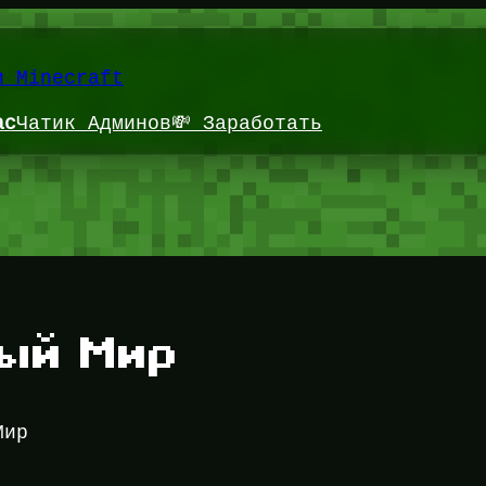
и Minecraft
ас
Чатик Админов
💸 Заработать
ый Мир
Мир