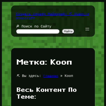
Перейти
к
содержимому
Создать сервер Майнкрафт ⛏️ Новости
Minecraft
🔎 Поиск по Сайту
Найти
Метка:
Кооп
⛏️ Вы здесь:
Главная
»
Кооп
Весь Контент По
Теме: