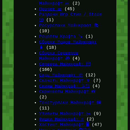
Майнкрафт 🎫
(2)
Прочее 🧱
(45)
Раздачи Игр Стим / Steam
🎲
(1)
Ресурспаки Майнкрафт 📚
(10)
Рецепты Крафта 🪚
(1)
Сборки Модов Майнкрафт
🧳
(18)
Сборки Серверов
Майнкрафт 🎁
(4)
Сервера Майнкрафт 🛜
(166)
Сиды Майнкрафт 🌱
(12)
Скачать Майнкрафт 🔽
(7)
Скины Майнкрафт 🤹🏻
(4)
Скриншоты Майнкрафт 📸
(2)
Текстурпаки Майнкрафт 🖼️
(11)
Утилиты Майнкрафт ✂️
(9)
Фишки Майнкрафт ⭐
(2)
Хостинг Майнкрафт 🖥️
(47)