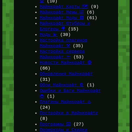
🤖
(10)
Майнкрафт Карты 🗺️
(9)
Майнкрафт Мемы 🤣
(6)
Майнкрафт Моды 🟩
(61)
Майнкрафт Ютуберы и
Блогеры 🎥
(15)
Моды 💫
(30)
Настройка плагинов
Майнкрафт ⚒️
(35)
Настройка сервера
Майнкрафт 🔦
(53)
Новости Майнкрафт 🔴
(66)
Обновления Майнкрафт
(31)
Обои Майнкрафт 📔
(1)
Ошибки и Баги Майнкрафт
🐞
(1)
Плагины Майнкрафт ♨️
(24)
Постройки в Майнкрафте
(8)
Программы ⌨️
(27)
Промокоды и Скидки