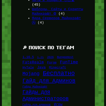
Читы и Конфиги 🧑🏻‍💻
(45)
Шаблоны, Сайты и Скрипты
Майнкрафт ⚙️
(4)
Ядра Серверов Майнкрафт
🚰
(4)
🔎 ПОИСК ПО ТЕГАМ
1.16.5
1.21
2026
BungeeHost
FunTime
FateRealm
Forge
Java
HyTale
Minecraft
Бесплатно
Mojang
Гайд для Админов
Гайды Майнкрафт
Гайды для
Администраторов
Игры
Гайды для админов