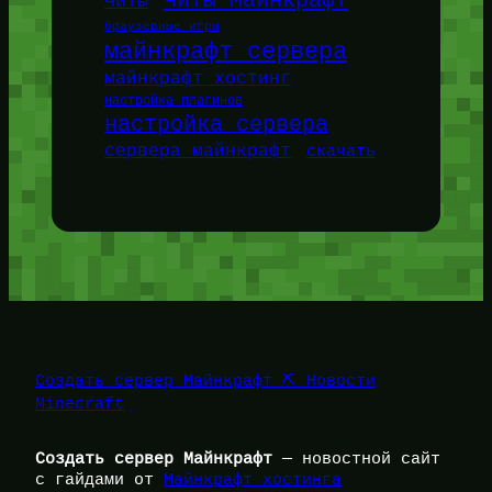
Читы Майнкрафт
Читы
браузерные игры
майнкрафт сервера
майнкрафт хостинг
настройка плагинов
настройка сервера
сервера майнкрафт
скачать
Создать сервер Майнкрафт ⛏️ Новости
Minecraft
Создать сервер Майнкрафт
— новостной сайт
с гайдами от
Майнкрафт хостинга