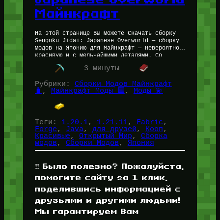
Майнкрафт
На этой странице Вы можете Скачать сборку
Sengoku Jidai: Japanese Overworld — сборку
модов на Японию для Майнкрафт — невероятно
красивую и с мельчайшими деталями. Со
сборкой Sengoku Jidai: Japanese…
3 минуты
Рубрики:
Сборки Модов Майнкрафт
🧳
, 
Майнкрафт Моды 🟩
, 
Моды 💫
Теги:
1.20.1
, 
1.21.11
, 
Fabric
, 
Forge
, 
Java
, 
для друзей
, 
Кооп
, 
Красивые
, 
Открытый Мир
, 
Сборка
модов
, 
Сборки Модов
, 
Япония
‼️ Было полезно? Пожалуйста,
помогите сайту за 1 клик,
поделившись информацией с
друзьями и другими людьми!
Мы гарантируем Вам