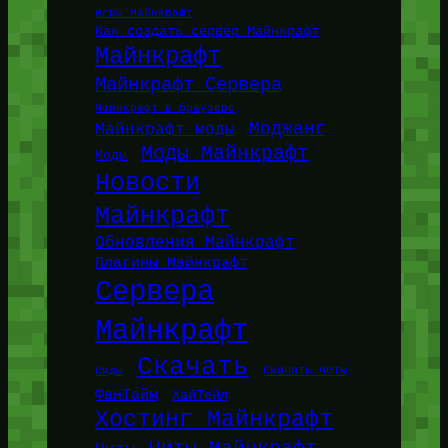
Игры Майнкрафт
Как создать сервер Майнкрафт
Майнкрафт
Майнкрафт Сервера
Майнкрафт в браузере
Моджанг
Майнкрафт моды
Моды Майнкрафт
Моды
Новости
Майнкрафт
Обновления Майнкрафт
Плагины Майнкрафт
Сервера
Майнкрафт
Скачать
Сиды
Скачать читы
ФанТайм
ХайТейл
Хостинг Майнкрафт