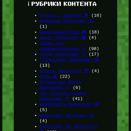
ℹ️ РУБРИКИ КОНТЕНТА
HyTale / ХайТейл 🌳
(16)
Анимации Майнкрафт 🎞️
(1)
Браузерные Игры 🎮
(18)
Видео Майнкрафт 📽️
(4)
Гайды для
администраторов 🔧
(98)
Гайды Майнкрафт 🔨
(17)
Генераторы Майнкрафт 🔁
(13)
Игроки Майнкрафт 😎
(4)
Игры 🕹️
(22)
Интересные Факты
Майнкрафт 💡
(6)
Как создать сервер
Майнкрафт ⛏️
(41)
Крипипаста Майнкрафт 😱
(5)
Майнкрафт Датапаки 📦
(4)
Майнкрафт ИИ Нейросети