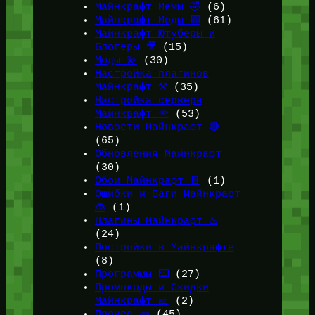
Майнкрафт Мемы 🤣
(6)
Майнкрафт Моды 🟩
(61)
Майнкрафт Ютуберы и
Блогеры 🎥
(15)
Моды 💫
(30)
Настройка плагинов
Майнкрафт ⚒️
(35)
Настройка сервера
Майнкрафт 🔦
(53)
Новости Майнкрафт 🔴
(65)
Обновления Майнкрафт
(30)
Обои Майнкрафт 📔
(1)
Ошибки и Баги Майнкрафт
🐞
(1)
Плагины Майнкрафт ♨️
(24)
Постройки в Майнкрафте
(8)
Программы ⌨️
(27)
Промокоды и Скидки
Майнкрафт 🎫
(2)
Прочее 🧱
(45)