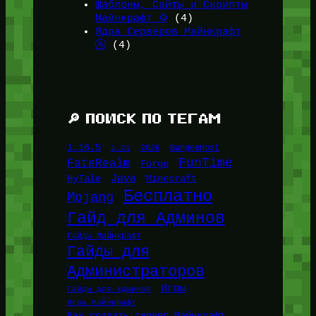
Шаблоны, Сайты и Скрипты
Майнкрафт ⚙️
(4)
Ядра Серверов Майнкрафт
🚰
(4)
🔎 ПОИСК ПО ТЕГАМ
1.16.5
1.21
2026
BungeeHost
FunTime
FateRealm
Forge
Java
HyTale
Minecraft
Бесплатно
Mojang
Гайд для Админов
Гайды Майнкрафт
Гайды для
Администраторов
Игры
Гайды для админов
Игры Майнкрафт
Как создать сервер Майнкрафт