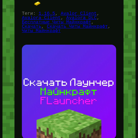
Теги:
1.16.5
, 
Avalor Client
, 
Avalora Client
, 
Avalora DLC
, 
Бесплатные Читы Майнкрафт
, 
Скачать
, 
Скачать Читы Майнкрафт
, 
Читы Майнкрафт