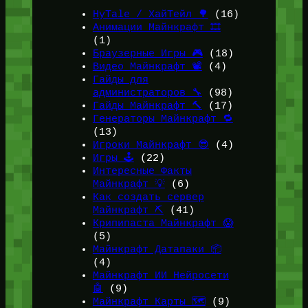
HyTale / ХайТейл 🌳
(16)
Анимации Майнкрафт 🎞️
(1)
Браузерные Игры 🎮
(18)
Видео Майнкрафт 📽️
(4)
Гайды для
администраторов 🔧
(98)
Гайды Майнкрафт 🔨
(17)
Генераторы Майнкрафт 🔁
(13)
Игроки Майнкрафт 😎
(4)
Игры 🕹️
(22)
Интересные Факты
Майнкрафт 💡
(6)
Как создать сервер
Майнкрафт ⛏️
(41)
Крипипаста Майнкрафт 😱
(5)
Майнкрафт Датапаки 📦
(4)
Майнкрафт ИИ Нейросети
🤖
(9)
Майнкрафт Карты 🗺️
(9)