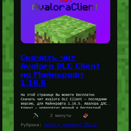
Скачать чит
Avalora DLC Client
на Майнкрафт
1.16.5
На этой странице Вы можете Бесплатно
Скачать чит Avalora DLC Client — последнюю
версию, для Майнкрафта 1.16.5. Авалора ДЛС
Клиент — невероятно мощный и бесплатный
чит-клиент на Майнкрафт, поймавший хайп…
2 минуты
Рубрики:
Читы и Конфиги 🧑🏻‍💻