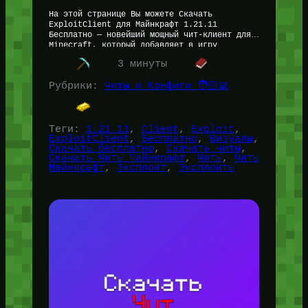
На этой странице Вы можете Скачать
ExploitClient для Майнкрафт 1.21.11
Бесплатно — новейший мощный чит-клиент для
Minecraft, который добавляет в игру
множество функций, как читерских так и
3 минуты
визуальных. Имеются мощнейшие…
Рубрики:
Читы и Конфиги 🧑🏻‍💻
Теги:
1.21.11
, 
Client
, 
Exploit
, 
ExploitClient
, 
Бесплатно
, 
Визуалы
, 
Скачать бесплатно
, 
Скачать читы
, 
Скачать Читы Майнкрафт
, 
Читы
, 
Читы
Майнкрафт
, 
Эксплоит
, 
Эксплоиты