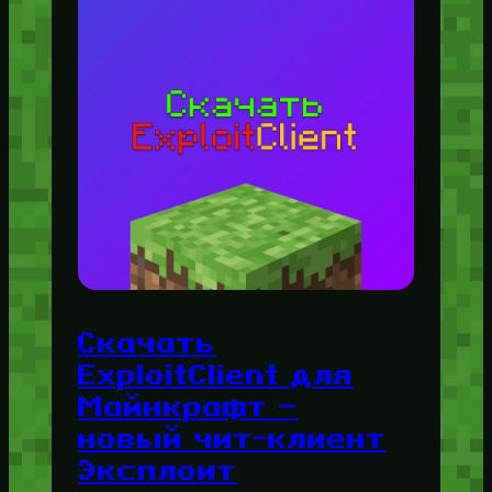
Скачать
ExploitClient для
Майнкрафт —
новый чит-клиент
Эксплоит