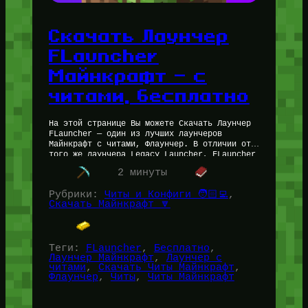
Скачать Лаунчер
FLauncher
Майнкрафт — с
читами, бесплатно
На этой странице Вы можете Скачать Лаунчер
FLauncher — один из лучших лаунчеров
Майнкрафт с читами, Флаунчер. В отличии от
того же лаунчера Legacy Launcher, FLauncher
из коробки предоставляет множество…
2 минуты
Рубрики:
Читы и Конфиги 🧑🏻‍💻
, 
Скачать Майнкрафт 🔽
Теги:
FLauncher
, 
Бесплатно
, 
Лаунчер Майнкрафт
, 
Лаунчер с
читами
, 
Скачать Читы Майнкрафт
, 
Флаунчер
, 
Читы
, 
Читы Майнкрафт