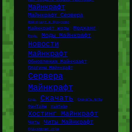
Майнкрафт
Майнкрафт Сервера
Майнкрафт в браузере
Моджанг
Майнкрафт моды
Моды Майнкрафт
Моды
Новости
Майнкрафт
Обновления Майнкрафт
Плагины Майнкрафт
Сервера
Майнкрафт
Скачать
Сиды
Скачать читы
ФанТайм
ХайТейл
Хостинг Майнкрафт
Читы Майнкрафт
Читы
браузерные игры