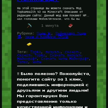
На этой странице вы можете скачать Мод
TopkaHealth V2 на Minecraft Описание от
редакции сайта: Данный мод вам покажет HP
над головами Мобов/Игроков, что бы вы
видели сердечки прямо в…
1 минута
Рубрики:
Моды 💫
, 
Майнкрафт Моды
🟩
, 
Читы и Конфиги 🧑🏻‍💻
Теги:
Topka
, 
визуалы
, 
скачать
, 
Скачать Topka
, 
Скачать визуалы
Майнкрафт
, 
Скачать Читы Майнкрафт
, 
Топка
, 
читы
‼️ Было полезно? Пожалуйста,
помогите сайту за 1 клик,
поделившись информацией с
друзьями и другими людьми!
Мы гарантируем Вам
предоставление только
качественной информации и