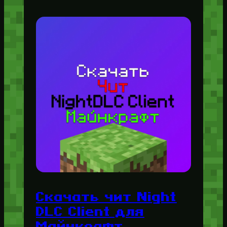
Скачать чит Night
DLC Client для
Майнкрафт