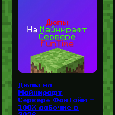
Дюпы на
Майнкрафт
Сервере ФанТайм —
100% рабочие в
2026