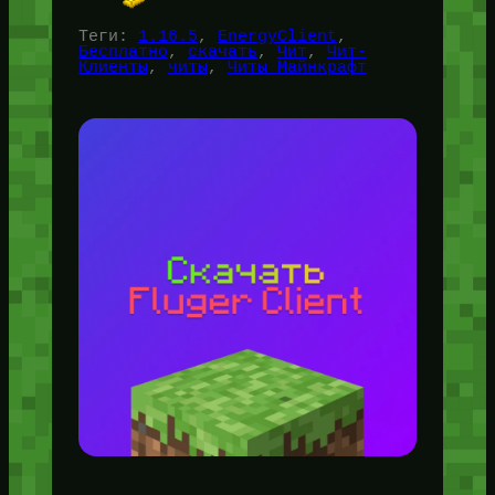
Теги:
1.16.5
, 
EnergyClient
, 
Бесплатно
, 
скачать
, 
Чит
, 
Чит-
Клиенты
, 
читы
, 
Читы Майнкрафт