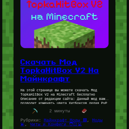
Скачать Мод
TopkaHitBox V2 На
Майнкрафт
На этой странице вы можете скачать Мод
TopkaHitBox V2 на Minecraft бесплатно
Описание от редакции сайта: Данный мод вам
позволит изменять цвета ХитБоксов делая PvP
красочнее и приятнее! Данный Мод…
2 минуты
Рубрики:
Майнкрафт Моды 🟩
, 
Моды
💫
, 
Читы и Конфиги 🧑🏻‍💻