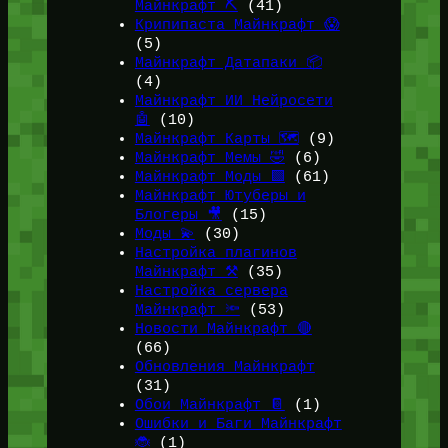
Майнкрафт ⛏️
(41)
Крипипаста Майнкрафт 😱
(5)
Майнкрафт Датапаки 📦
(4)
Майнкрафт ИИ Нейросети
🤖
(10)
Майнкрафт Карты 🗺️
(9)
Майнкрафт Мемы 🤣
(6)
Майнкрафт Моды 🟩
(61)
Майнкрафт Ютуберы и
Блогеры 🎥
(15)
Моды 💫
(30)
Настройка плагинов
Майнкрафт ⚒️
(35)
Настройка сервера
Майнкрафт 🔦
(53)
Новости Майнкрафт 🔴
(66)
Обновления Майнкрафт
(31)
Обои Майнкрафт 📔
(1)
Ошибки и Баги Майнкрафт
🐞
(1)