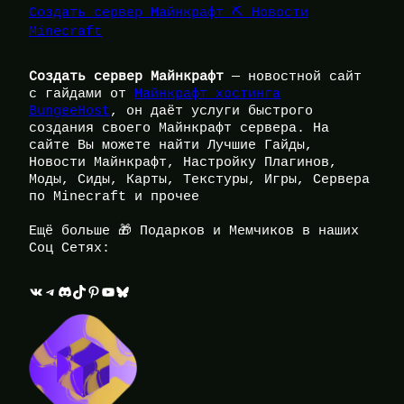
Создать сервер Майнкрафт ⛏️ Новости
Minecraft
Создать сервер Майнкрафт
— новостной сайт
с гайдами от
Майнкрафт хостинга
BungeeHost
, он даёт услуги быстрого
создания своего Майнкрафт сервера. На
сайте Вы можете найти Лучшие Гайды,
Новости Майнкрафт, Настройку Плагинов,
Моды, Сиды, Карты, Текстуры, Игры, Сервера
по Minecraft и прочее
Ещё больше 🎁 Подарков и Мемчиков в наших
Соц Сетях:
ВКонтакте
Telegram
Discord
TikTok
Pinterest
YouTube
Bluesky