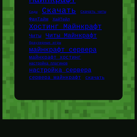
Скачать
Сиды
Скачать читы
ФанТайм
ХайТейл
Хостинг Майнкрафт
Читы Майнкрафт
Читы
браузерные игры
майнкрафт сервера
майнкрафт хостинг
настройка плагинов
настройка сервера
сервера майнкрафт
скачать