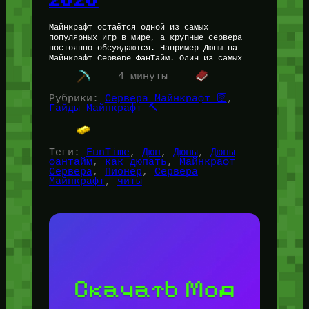
Майнкрафт остаётся одной из самых
популярных игр в мире, а крупные сервера
постоянно обсуждаются. Например Дюпы на
Майнкрафт Сервере ФанТайм. Один из самых
обсуждаемых вопросов среди игроков — дюпы
4 минуты
(dupe-баги).…
Рубрики:
Сервера Майнкрафт 🛜
, 
Гайды Майнкрафт 🔨
Теги:
FunTime
, 
Дюп
, 
Дюпы
, 
Дюпы
фантайм
, 
как дюпать
, 
Майнкрафт
Сервера
, 
Пионер
, 
Сервера
Майнкрафт
, 
читы