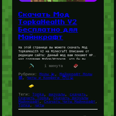
Скачать Мод
TopkaHealth V2
Бесплатно для
Майнкрафт
На этой странице вы можете скачать Мод
TopkaHealth V2 на Minecraft Описание от
редакции сайта: Данный мод вам покажет HP
над головами Мобов/Игроков, что бы вы
видели сердечки прямо в…
1 минута
Рубрики:
Моды 💫
, 
Майнкрафт Моды
🟩
, 
Читы и Конфиги 🧑🏻‍💻
Теги:
Topka
, 
визуалы
, 
скачать
, 
Скачать Topka
, 
Скачать визуалы
Майнкрафт
, 
Скачать Читы Майнкрафт
, 
Топка
, 
читы