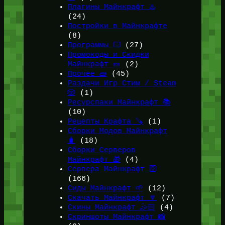
Плагины Майнкрафт ♨️
(24)
Постройки в Майнкрафте
(8)
Программы ⌨️
(27)
Промокоды и Скидки
Майнкрафт 🎫
(2)
Прочее 🧱
(45)
Раздачи Игр Стим / Steam
🎲
(1)
Ресурспаки Майнкрафт 📚
(10)
Рецепты Крафта 🪚
(1)
Сборки Модов Майнкрафт
🧳
(18)
Сборки Серверов
Майнкрафт 🎁
(4)
Сервера Майнкрафт 🛜
(166)
Сиды Майнкрафт 🌱
(12)
Скачать Майнкрафт 🔽
(7)
Скины Майнкрафт 🤹🏻
(4)
Скриншоты Майнкрафт 📸