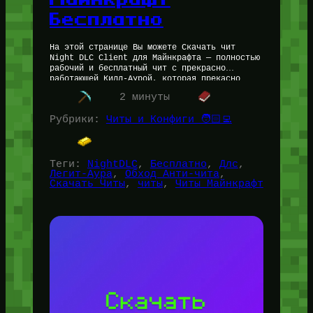
Бесплатно
На этой странице Вы можете Скачать чит
Night DLC Client для Майнкрафта — полностью
рабочий и бесплатный чит с прекрасно
работающей Килл-Аурой, которая прекасно
обходит различные Анти-Читы. Так, например
2 минуты
Найт…
Рубрики:
Читы и Конфиги 🧑🏻‍💻
Теги:
NightDLC
, 
Бесплатно
, 
Длс
, 
Легит-Аура
, 
Обход Анти-чита
, 
Скачать Читы
, 
читы
, 
Читы Майнкрафт