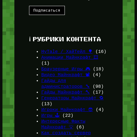
ℹ️ РУБРИКИ КОНТЕНТА
HyTale / ХайТейл 🌳
(16)
Анимации Майнкрафт 🎞️
(1)
Браузерные Игры 🎮
(18)
Видео Майнкрафт 📽️
(4)
Гайды для
администраторов 🔧
(98)
Гайды Майнкрафт 🔨
(17)
Генераторы Майнкрафт 🔁
(13)
Игроки Майнкрафт 😎
(4)
Игры 🕹️
(22)
Интересные Факты
Майнкрафт 💡
(6)
Как создать сервер