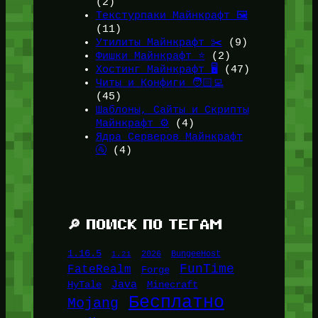
(2)
Текстурпаки Майнкрафт 🖼️
(11)
Утилиты Майнкрафт ✂️
(9)
Фишки Майнкрафт ⭐
(2)
Хостинг Майнкрафт 🖥️
(47)
Читы и Конфиги 🧑🏻‍💻
(45)
Шаблоны, Сайты и Скрипты
Майнкрафт ⚙️
(4)
Ядра Серверов Майнкрафт
🚰
(4)
🔎 ПОИСК ПО ТЕГАМ
1.16.5
1.21
2026
BungeeHost
FunTime
FateRealm
Forge
Java
HyTale
Minecraft
Бесплатно
Mojang