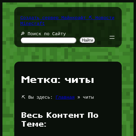
Перейти
к
содержимому
Создать сервер Майнкрафт ⛏️ Новости
Minecraft
🔎 Поиск по Сайту
Найти
Метка:
читы
⛏️ Вы здесь:
Главная
»
читы
Весь Контент По
Теме: