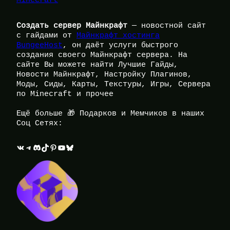
Создать сервер Майнкрафт
— новостной сайт
с гайдами от
Майнкрафт хостинга
BungeeHost
, он даёт услуги быстрого
создания своего Майнкрафт сервера. На
сайте Вы можете найти Лучшие Гайды,
Новости Майнкрафт, Настройку Плагинов,
Моды, Сиды, Карты, Текстуры, Игры, Сервера
по Minecraft и прочее
Ещё больше 🎁 Подарков и Мемчиков в наших
Соц Сетях:
ВКонтакте
Telegram
Discord
TikTok
Pinterest
YouTube
Bluesky