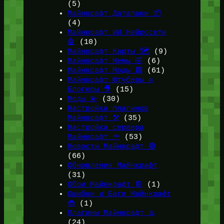
(5)
Майнкрафт Датапаки 📦
(4)
Майнкрафт ИИ Нейросети
🤖
(10)
Майнкрафт Карты 🗺️
(9)
Майнкрафт Мемы 🤣
(6)
Майнкрафт Моды 🟩
(61)
Майнкрафт Ютуберы и
Блогеры 🎥
(15)
Моды 💫
(30)
Настройка плагинов
Майнкрафт ⚒️
(35)
Настройка сервера
Майнкрафт 🔦
(53)
Новости Майнкрафт 🔴
(66)
Обновления Майнкрафт
(31)
Обои Майнкрафт 📔
(1)
Ошибки и Баги Майнкрафт
🐞
(1)
Плагины Майнкрафт ♨️
(24)