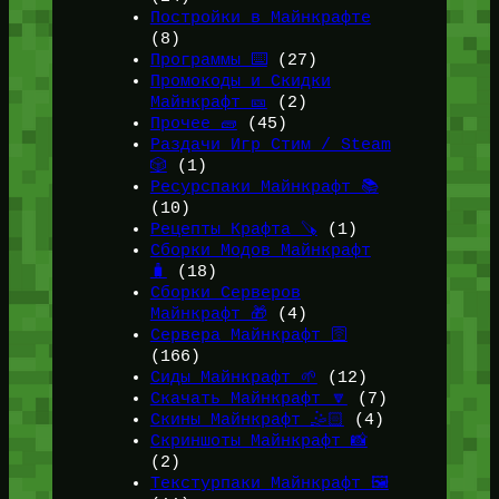
Постройки в Майнкрафте
(8)
Программы ⌨️
(27)
Промокоды и Скидки
Майнкрафт 🎫
(2)
Прочее 🧱
(45)
Раздачи Игр Стим / Steam
🎲
(1)
Ресурспаки Майнкрафт 📚
(10)
Рецепты Крафта 🪚
(1)
Сборки Модов Майнкрафт
🧳
(18)
Сборки Серверов
Майнкрафт 🎁
(4)
Сервера Майнкрафт 🛜
(166)
Сиды Майнкрафт 🌱
(12)
Скачать Майнкрафт 🔽
(7)
Скины Майнкрафт 🤹🏻
(4)
Скриншоты Майнкрафт 📸
(2)
Текстурпаки Майнкрафт 🖼️