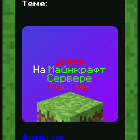
Теме:
Дюпы на