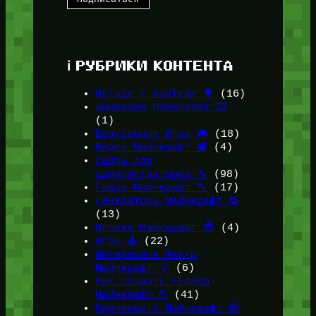
ℹ️ РУБРИКИ КОНТЕНТА
HyTale / ХайТейл 🌳
(16)
Анимации Майнкрафт 🎞️
(1)
Браузерные Игры 🎮
(18)
Видео Майнкрафт 📽️
(4)
Гайды для
администраторов 🔧
(98)
Гайды Майнкрафт 🔨
(17)
Генераторы Майнкрафт 🔁
(13)
Игроки Майнкрафт 😎
(4)
Игры 🕹️
(22)
Интересные Факты
Майнкрафт 💡
(6)
Как создать сервер
Майнкрафт ⛏️
(41)
Крипипаста Майнкрафт 😱