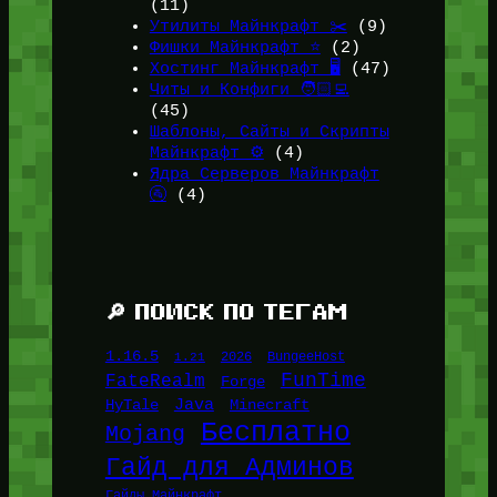
(11)
Утилиты Майнкрафт ✂️
(9)
Фишки Майнкрафт ⭐
(2)
Хостинг Майнкрафт 🖥️
(47)
Читы и Конфиги 🧑🏻‍💻
(45)
Шаблоны, Сайты и Скрипты
Майнкрафт ⚙️
(4)
Ядра Серверов Майнкрафт
🚰
(4)
🔎 ПОИСК ПО ТЕГАМ
1.16.5
1.21
2026
BungeeHost
FunTime
FateRealm
Forge
Java
HyTale
Minecraft
Бесплатно
Mojang
Гайд для Админов
Гайды Майнкрафт