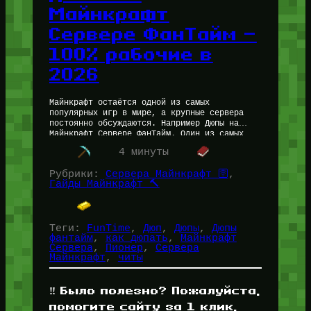
Майнкрафт
Сервере ФанТайм —
100% рабочие в
2026
Майнкрафт остаётся одной из самых
популярных игр в мире, а крупные сервера
постоянно обсуждаются. Например Дюпы на
Майнкрафт Сервере ФанТайм. Один из самых
обсуждаемых вопросов среди игроков — дюпы
4 минуты
(dupe-баги).…
Рубрики:
Сервера Майнкрафт 🛜
, 
Гайды Майнкрафт 🔨
Теги:
FunTime
, 
Дюп
, 
Дюпы
, 
Дюпы
фантайм
, 
как дюпать
, 
Майнкрафт
Сервера
, 
Пионер
, 
Сервера
Майнкрафт
, 
читы
‼️ Было полезно? Пожалуйста,
помогите сайту за 1 клик,