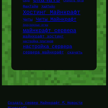
Сиды
Скачать читы
ФанТайм
ХайТейл
Хостинг Майнкрафт
Читы Майнкрафт
Читы
браузерные игры
майнкрафт сервера
майнкрафт хостинг
настройка плагинов
настройка сервера
сервера майнкрафт
скачать
Создать сервер Майнкрафт ⛏️ Новости
Minecraft