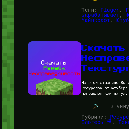
Теги:
Fluger
, 
F
зарабатывает
, 
Ф
Майнкрафт
, 
Ютуб
Скачать
Несправ
Текстур
На этой странице Вы 
Ресурспак от ютубера
направлен как на улу
2 мин
Рубрики:
Ресурс
Блогеры 🎥
, 
Тек