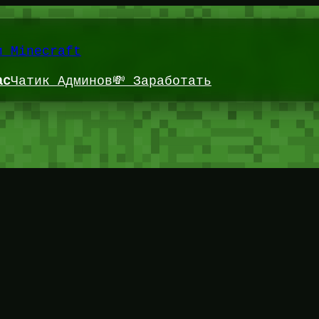
и Minecraft
ас
Чатик Админов
💸 Заработать