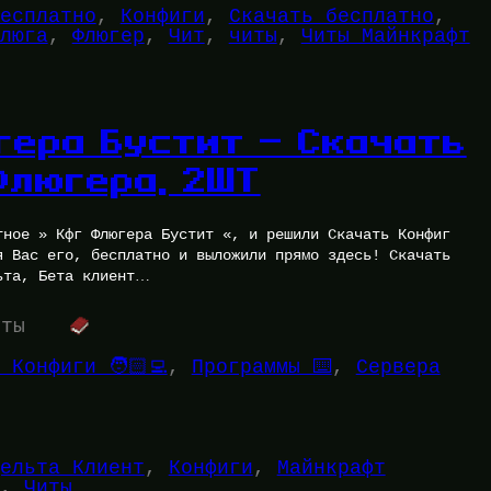
есплатно
, 
Конфиги
, 
Скачать бесплатно
, 
люга
, 
Флюгер
, 
Чит
, 
читы
, 
Читы Майнкрафт
гера Бустит — Скачать
Флюгера, 2ШТ
тное » Кфг Флюгера Бустит «, и решили Скачать Конфиг
я Вас его, бесплатно и выложили прямо здесь! Скачать
ьта, Бета клиент…
уты
 Конфиги 🧑🏻‍💻
, 
Программы ⌨️
, 
Сервера
ельта Клиент
, 
Конфиги
, 
Майнкрафт
, 
Читы