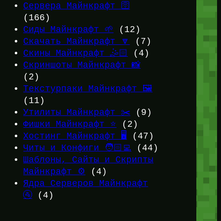
Сервера Майнкрафт 🛜
(166)
Сиды Майнкрафт 🌱
(12)
Скачать Майнкрафт 🔽
(7)
Скины Майнкрафт 🤹🏻
(4)
Скриншоты Майнкрафт 📸
(2)
Текстурпаки Майнкрафт 🖼️
(11)
Утилиты Майнкрафт ✂️
(9)
Фишки Майнкрафт ⭐
(2)
Хостинг Майнкрафт 🖥️
(47)
Читы и Конфиги 🧑🏻‍💻
(44)
Шаблоны, Сайты и Скрипты
Майнкрафт ⚙️
(4)
Ядра Серверов Майнкрафт
🚰
(4)