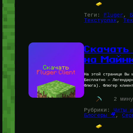
Теги:
Fluger
, 
Б
Текстурпак
, 
Тек
Скачать 
на Майн
На этой странице Вы 
Бесплатно — Легендар
Флюга). Флюгер клиен
2 мин
Рубрики:
Читы и
Блогеры 🎥
, 
Сер