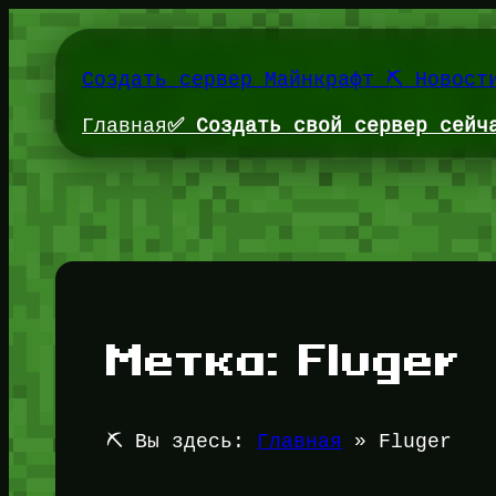
Перейти
к
содержимому
Создать сервер Майнкрафт ⛏️ Новост
Главная
✅ Создать свой сервер сейч
Метка:
Fluger
⛏️ Вы здесь:
Главная
»
Fluger