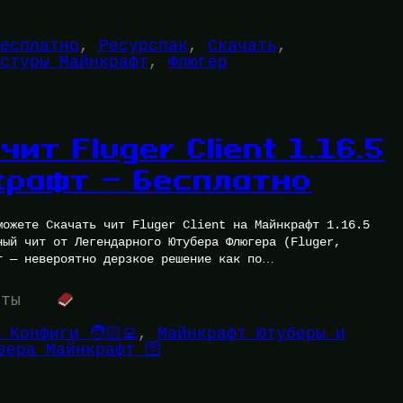
есплатно
, 
Ресурспак
, 
Скачать
, 
стуры Майнкрафт
, 
Флюгер
чит Fluger Client 1.16.5
крафт — Бесплатно
можете Скачать чит Fluger Client на Майнкрафт 1.16.5
ный чит от Легендарного Ютубера Флюгера (Fluger,
т — невероятно дерзкое решение как по…
уты
 Конфиги 🧑🏻‍💻
, 
Майнкрафт Ютуберы и
вера Майнкрафт 🛜