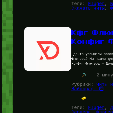
Теги:
Fluger
, 
Б
Скачать читы
, 
Ф
Кфг Флю
Конфиг 
Где-то услышали заве
Флюгера? Мы нашли дл
Конфиг Флюгера — Дел
2 мин
Рубрики:
Читы и
Майнкрафт 🛜
Теги:
Fluger
, 
Д
Сервера
, 
Флюгер