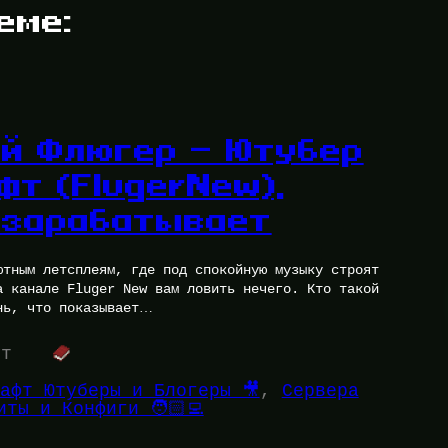
еме:
ой Флюгер — Ютубер
т (FlugerNew),
 зарабатывает
ютным летсплеям, где под спокойную музыку строят
а канале Fluger New вам ловить нечего. Кто такой
нь, что показывает…
ут
афт Ютуберы и Блогеры 🎥
, 
Сервера
иты и Конфиги 🧑🏻‍💻