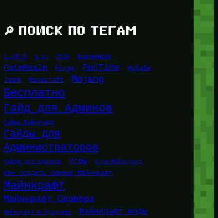
🔎 ПОИСК ПО ТЕГАМ
1.16.5
1.21
2026
BungeeHost
FunTime
FateRealm
HyTale
Forge
Mojang
Java
Minecraft
Бесплатно
Гайд для Админов
Гайды Майнкрафт
Гайды для
Администраторов
Игры
Гайды для админов
Игры Майнкрафт
Как создать сервер Майнкрафт
Майнкрафт
Майнкрафт Сервера
Майнкрафт моды
Майнкрафт в браузере