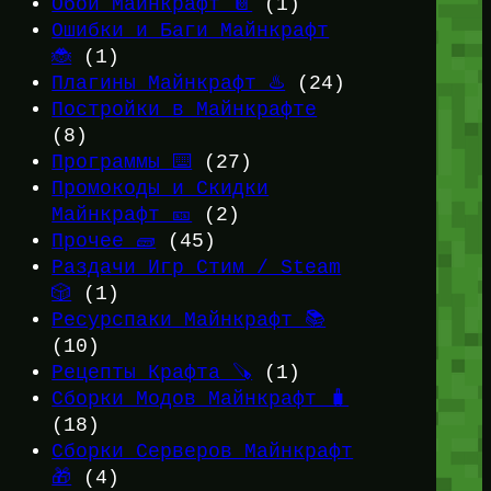
Обои Майнкрафт 📔
(1)
Ошибки и Баги Майнкрафт
🐞
(1)
Плагины Майнкрафт ♨️
(24)
Постройки в Майнкрафте
(8)
Программы ⌨️
(27)
Промокоды и Скидки
Майнкрафт 🎫
(2)
Прочее 🧱
(45)
Раздачи Игр Стим / Steam
🎲
(1)
Ресурспаки Майнкрафт 📚
(10)
Рецепты Крафта 🪚
(1)
Сборки Модов Майнкрафт 🧳
(18)
Сборки Серверов Майнкрафт
🎁
(4)