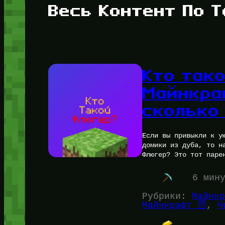
Весь Контент По Т
Кто так
Майнкраф
сколько
Если вы привыкли к у
домики из дуба, то н
Флюгер? Это тот паре
6 мин
Рубрики:
Майнкр
Майнкрафт 🛜
, 
Ч