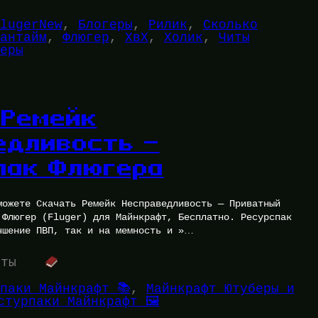
lugerNew
, 
Блогеры
, 
Рилик
, 
Сколько
антайм
, 
Флюгер
, 
ХвХ
, 
Холик
, 
Читы
еры
 Ремейк
едливость —
пак Флюгера
можете Скачать Ремейк Несправедливость — Приватный
 Флюгер (Fluger) для Майнкрафт, Бесплатно. Ресурспак
чшение ПВП, так и на мемность и »…
уты
паки Майнкрафт 📚
, 
Майнкрафт Ютуберы и
стурпаки Майнкрафт 🖼️