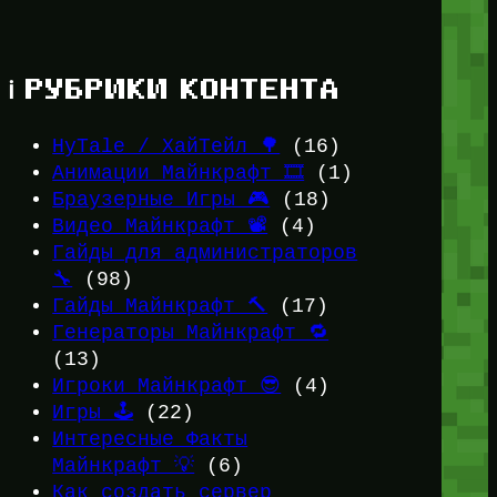
ℹ️ РУБРИКИ КОНТЕНТА
HyTale / ХайТейл 🌳
(16)
Анимации Майнкрафт 🎞️
(1)
Браузерные Игры 🎮
(18)
Видео Майнкрафт 📽️
(4)
Гайды для администраторов
🔧
(98)
Гайды Майнкрафт 🔨
(17)
Генераторы Майнкрафт 🔁
(13)
Игроки Майнкрафт 😎
(4)
Игры 🕹️
(22)
Интересные Факты
Майнкрафт 💡
(6)
Как создать сервер