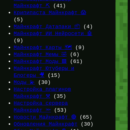
Майнкрафт ⛏️
(41)
Крипипаста Майнкрафт 😱
(5)
Майнкрафт Датапаки 📦
(4)
Майнкрафт ИИ Нейросети 🤖
(9)
Майнкрафт Карты 🗺️
(9)
Майнкрафт Мемы 🤣
(6)
Майнкрафт Моды 🟩
(61)
Майнкрафт Ютуберы и
Блогеры 🎥
(15)
Моды 💫
(30)
Настройка плагинов
Майнкрафт ⚒️
(35)
Настройка сервера
Майнкрафт 🔦
(53)
Новости Майнкрафт 🔴
(65)
Обновления Майнкрафт
(30)