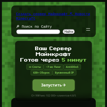
Перейти
к
содержимому
Создать сервер Майнкрафт ⛏️ Новости
Minecraft
🔎 Поиск по Сайту
Найти
Ваш Сервер
Майнкрафт
Готов через
5 минут
∞ Слоты
~7 мс Пинг
AntiDDoS
630+ Сборок
Буквенный IP
Запустить
От 99₽/мес
·
102 000+ клиентов
·
4.8/5