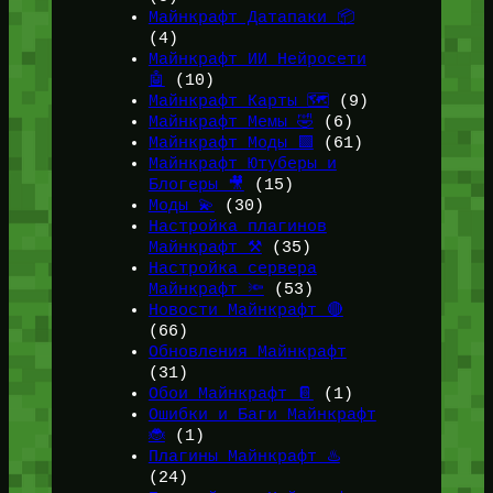
Майнкрафт Датапаки 📦
(4)
Майнкрафт ИИ Нейросети
🤖
(10)
Майнкрафт Карты 🗺️
(9)
Майнкрафт Мемы 🤣
(6)
Майнкрафт Моды 🟩
(61)
Майнкрафт Ютуберы и
Блогеры 🎥
(15)
Моды 💫
(30)
Настройка плагинов
Майнкрафт ⚒️
(35)
Настройка сервера
Майнкрафт 🔦
(53)
Новости Майнкрафт 🔴
(66)
Обновления Майнкрафт
(31)
Обои Майнкрафт 📔
(1)
Ошибки и Баги Майнкрафт
🐞
(1)
Плагины Майнкрафт ♨️
(24)