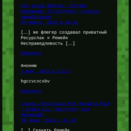
Кто такой Флюгер — Ютубер
Майнкрафт (FlugerNew), сколько
зарабатывает
26 марта, 2026 в 20:11
[…] же флюгер создавал приватный
Ресурспак » Ремейк
Несправедливость […]
Ответить
Аноним
5 мая, 2026 в 13:27
hgccvcxcxbv
Ответить
Скачать Ресурспак PvP Haimiya Pack
+ Anime sky (Текстура) для
Майнкрафт
29 июля, 2026 в 11:43
[…] Скачать Ремейк