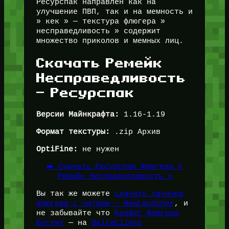
Ресурспак направлен как на
улучшение ПВП, так и на мемность и
» кек » — текстура флюгера »
несправедливость » содержит
множество приколов и мемных лиц.
Скачать Ремейк
Несправедливость
— Ресурспак
Версии Майнкрафта:
1.16-1.19
Формат текстуры:
.zip Архив
OptiFine:
не нужен
➡️ Скачать Ресурспак Флюгера »
Ремейк Несправедливость »
Вы так же можете
скачать лаунчер
флюгера с читами — NewLauncher
, и
не забывайте что
Конфиг Флюгера
Бустит
— на
DeltaClient