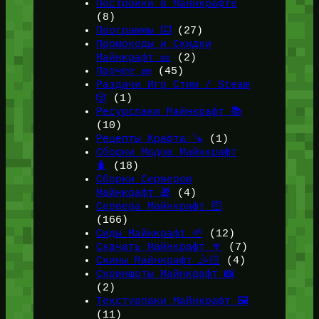
Постройки в Майнкрафте
(8)
Программы ⌨️
(27)
Промокоды и Скидки
Майнкрафт 🎫
(2)
Прочее 🧱
(45)
Раздачи Игр Стим / Steam
🎲
(1)
Ресурспаки Майнкрафт 📚
(10)
Рецепты Крафта 🪚
(1)
Сборки Модов Майнкрафт
🧳
(18)
Сборки Серверов
Майнкрафт 🎁
(4)
Сервера Майнкрафт 🛜
(166)
Сиды Майнкрафт 🌱
(12)
Скачать Майнкрафт 🔽
(7)
Скины Майнкрафт 🤹🏻
(4)
Скриншоты Майнкрафт 📸
(2)
Текстурпаки Майнкрафт 🖼️
(11)