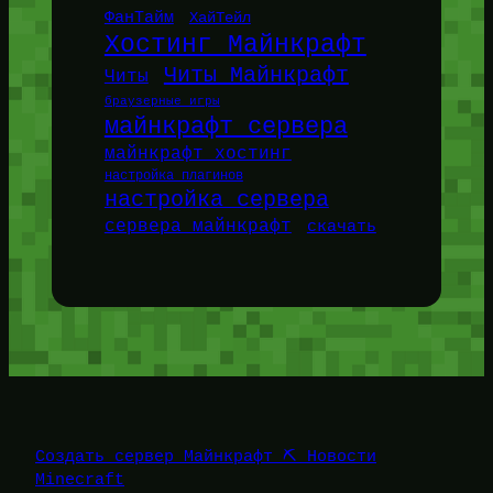
ФанТайм
ХайТейл
Хостинг Майнкрафт
Читы Майнкрафт
Читы
браузерные игры
майнкрафт сервера
майнкрафт хостинг
настройка плагинов
настройка сервера
сервера майнкрафт
скачать
Создать сервер Майнкрафт ⛏️ Новости
Minecraft