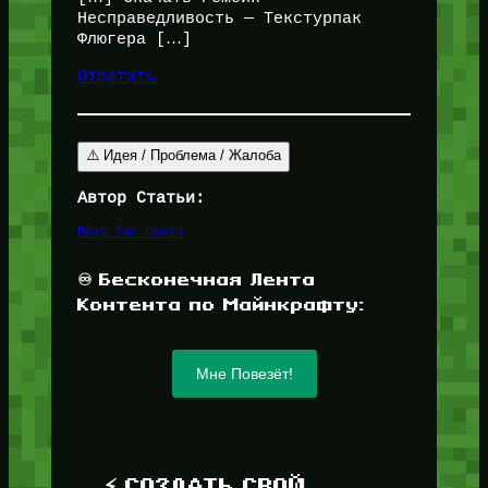
Несправедливость — Текстурпак
Флюгера […]
Ответить
⚠️ Идея / Проблема / Жалоба
Автор Статьи:
Пётр for_users
♾️ Бесконечная Лента
Контента по Майнкрафту:
Мне Повезёт!
⚡ СОЗДАТЬ СВОЙ