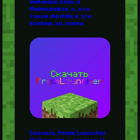
любимый блок в
Майнкрафте «, кто
такой dantdm и что
вообще за тренд
Скачать Prism Launcher
Майнкрафт — открытый