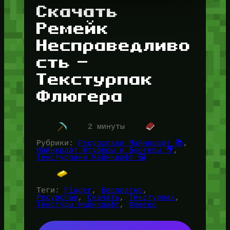
Скачать
Ремейк
Несправедливо
сть —
Текстурпак
Флюгера
2 минуты
Рубрики:
Ресурспаки Майнкрафт 📚
, 
Майнкрафт Ютуберы и Блогеры 🎥
, 
Текстурпаки Майнкрафт 🖼️
Теги:
Fluger
, 
Бесплатно
, 
Ресурспак
, 
Скачать
, 
Текстурпак
, 
Текстуры Майнкрафт
, 
Флюгер