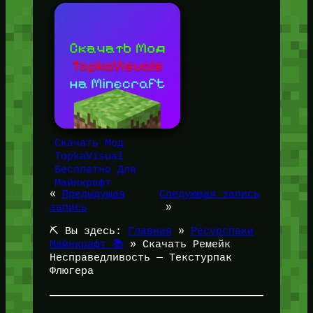
Скачать Мод
TopkaVisual
Бесплатно Для
Майнкрафт
«
Предыдущая
Следующая запись
запись
»
⛏️ Вы здесь:
Главная
»
Ресурспаки
Майнкрафт 📚
»
Скачать Ремейк
Несправедливость — Текстурпак
Флюгера