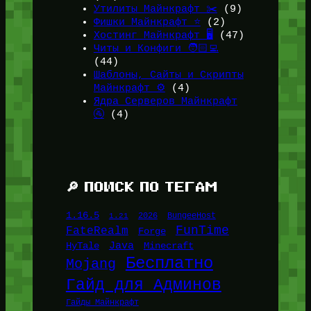
Утилиты Майнкрафт ✂️
(9)
Фишки Майнкрафт ⭐
(2)
Хостинг Майнкрафт 🖥️
(47)
Читы и Конфиги 🧑🏻‍💻
(44)
Шаблоны, Сайты и Скрипты
Майнкрафт ⚙️
(4)
Ядра Серверов Майнкрафт
🚰
(4)
🔎 ПОИСК ПО ТЕГАМ
1.16.5
1.21
2026
BungeeHost
FunTime
FateRealm
Forge
Java
HyTale
Minecraft
Бесплатно
Mojang
Гайд для Админов
Гайды Майнкрафт