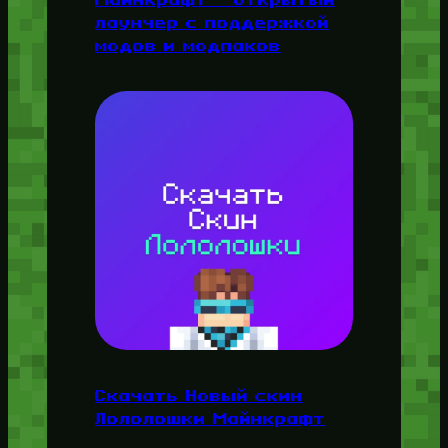
лаунчер с поддержкой
модов и модпаков
Скачать Новый скин
Лололошки Майнкрафт