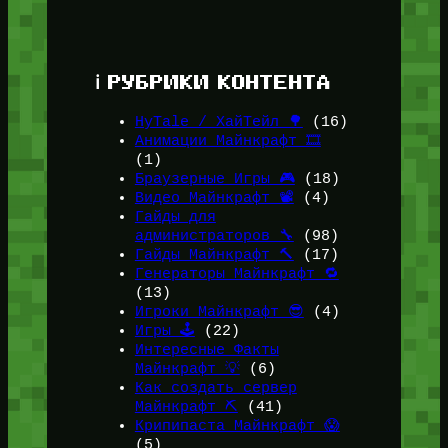
ℹ️ РУБРИКИ КОНТЕНТА
HyTale / ХайТейл 🌳
(16)
Анимации Майнкрафт 🎞️
(1)
Браузерные Игры 🎮
(18)
Видео Майнкрафт 📽️
(4)
Гайды для
администраторов 🔧
(98)
Гайды Майнкрафт 🔨
(17)
Генераторы Майнкрафт 🔁
(13)
Игроки Майнкрафт 😎
(4)
Игры 🕹️
(22)
Интересные Факты
Майнкрафт 💡
(6)
Как создать сервер
Майнкрафт ⛏️
(41)
Крипипаста Майнкрафт 😱
(5)