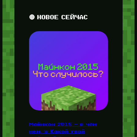
🔴 НОВОЕ СЕЙЧАС
Майнкон 2015 — в чём
мем, » Какой твой