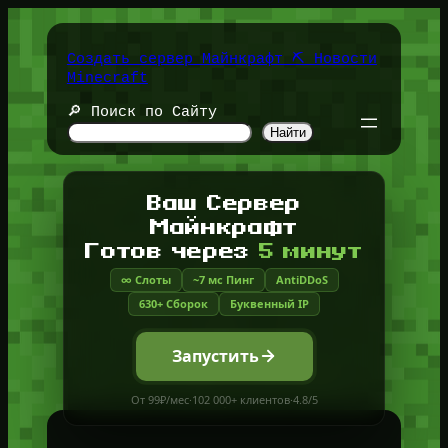
Перейти
к
содержимому
Создать сервер Майнкрафт ⛏️ Новости
Minecraft
🔎 Поиск по Сайту
Найти
Ваш Сервер
Майнкрафт
Готов через
5 минут
∞ Слоты
~7 мс Пинг
AntiDDoS
630+ Сборок
Буквенный IP
Запустить
От 99₽/мес
·
102 000+ клиентов
·
4.8/5