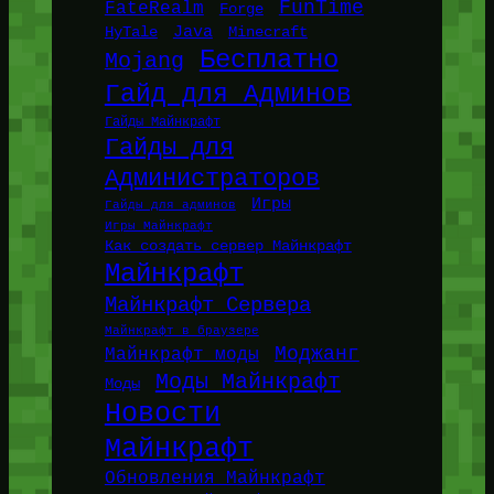
FunTime
FateRealm
Forge
Java
HyTale
Minecraft
Бесплатно
Mojang
Гайд для Админов
Гайды Майнкрафт
Гайды для
Администраторов
Игры
Гайды для админов
Игры Майнкрафт
Как создать сервер Майнкрафт
Майнкрафт
Майнкрафт Сервера
Майнкрафт в браузере
Моджанг
Майнкрафт моды
Моды Майнкрафт
Моды
Новости
Майнкрафт
Обновления Майнкрафт