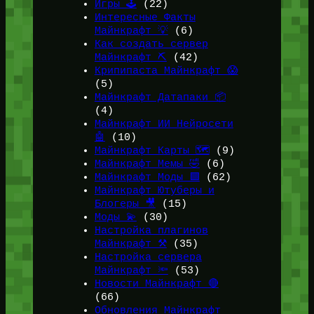
Игры 🕹️
(22)
Интересные Факты
Майнкрафт 💡
(6)
Как создать сервер
Майнкрафт ⛏️
(42)
Крипипаста Майнкрафт 😱
(5)
Майнкрафт Датапаки 📦
(4)
Майнкрафт ИИ Нейросети
🤖
(10)
Майнкрафт Карты 🗺️
(9)
Майнкрафт Мемы 🤣
(6)
Майнкрафт Моды 🟩
(62)
Майнкрафт Ютуберы и
Блогеры 🎥
(15)
Моды 💫
(30)
Настройка плагинов
Майнкрафт ⚒️
(35)
Настройка сервера
Майнкрафт 🔦
(53)
Новости Майнкрафт 🔴
(66)
Обновления Майнкрафт