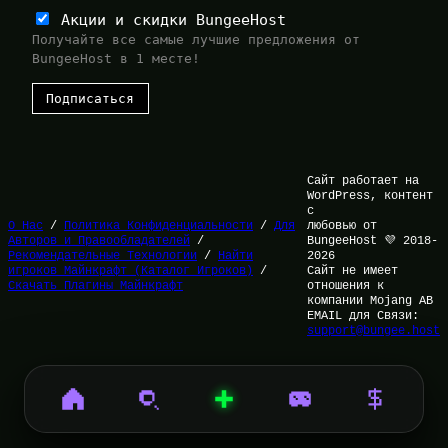
Акции и скидки BungeeHost
Получайте все самые лучшие предложения от
BungeeHost в 1 месте!
Сайт работает на
WordPress, контент
с
О Нас
/
Политика Конфиденциальности
/
Для
любовью от
Авторов и Правообладателей
/
BungeeHost 💜 2018-
Рекомендательные Технологии
/
Найти
2026
игроков Майнкрафт (Каталог Игроков)
/
Сайт не имеет
Скачать Плагины Майнкрафт
отношения к
компании Mojang AB
EMAIL для Связи:
support@bungee.host