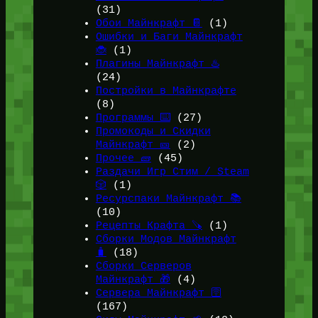
(31)
Обои Майнкрафт 📔
(1)
Ошибки и Баги Майнкрафт
🐞
(1)
Плагины Майнкрафт ♨️
(24)
Постройки в Майнкрафте
(8)
Программы ⌨️
(27)
Промокоды и Скидки
Майнкрафт 🎫
(2)
Прочее 🧱
(45)
Раздачи Игр Стим / Steam
🎲
(1)
Ресурспаки Майнкрафт 📚
(10)
Рецепты Крафта 🪚
(1)
Сборки Модов Майнкрафт
🧳
(18)
Сборки Серверов
Майнкрафт 🎁
(4)
Сервера Майнкрафт 🛜
(167)