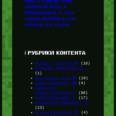
мем, » Какой твой
любимый блок в
Майнкрафте «, кто
такой dantdm и что
вообще за тренд
ℹ️ РУБРИКИ КОНТЕНТА
HyTale / ХайТейл 🌳
(16)
Анимации Майнкрафт 🎞️
(1)
Браузерные Игры 🎮
(18)
Видео Майнкрафт 📽️
(4)
Гайды для
администраторов 🔧
(98)
Гайды Майнкрафт 🔨
(17)
Генераторы Майнкрафт 🔁
(13)
Игроки Майнкрафт 😎
(4)