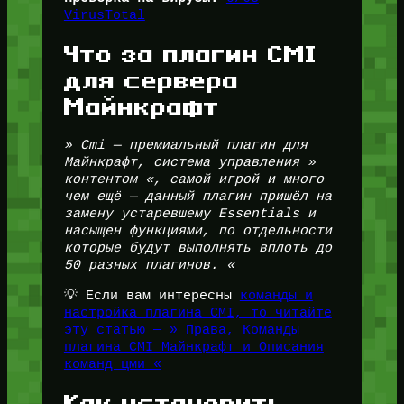
VirusTotal
Что за плагин CMI
для сервера
Майнкрафт
» Cmi — премиальный плагин для
Майнкрафт, система управления »
контентом «, самой игрой и много
чем ещё — данный плагин пришёл на
замену устаревшему Essentials и
насыщен функциями, по отдельности
которые будут выполнять вплоть до
50 разных плагинов. «
💡 Если вам интересны
команды и
настройка плагина CMI, то читайте
эту статью — » Права, Команды
плагина CMI Майнкрафт и Описания
команд цми «
Как установить