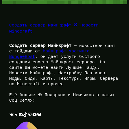
Создать сервер Майнкрафт ⛏️ Новости
Minecraft
Создать сервер Майнкрафт
— новостной сайт
с гайдами от
Майнкрафт хостинга
BungeeHost
, он даёт услуги быстрого
создания своего Майнкрафт сервера. На
сайте Вы можете найти Лучшие Гайды,
Новости Майнкрафт, Настройку Плагинов,
Моды, Сиды, Карты, Текстуры, Игры, Сервера
по Minecraft и прочее
Ещё больше 🎁 Подарков и Мемчиков в наших
Соц Сетях:
ВКонтакте
Telegram
Discord
TikTok
Pinterest
YouTube
Bluesky