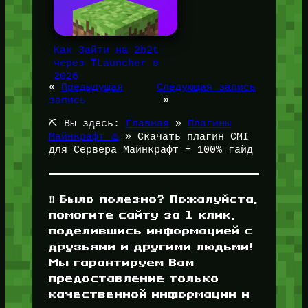
Как Зайти на 2b2t
через TLauncher в
2026
«
Предыдущая
Следующая запись
запись
»
⛏️ Вы здесь:
Главная
»
Плагины
Майнкрафт ♨️
»
Скачать плагин CMI
для Сервера Майнкрафт + 100% гайд
‼️ Было полезно? Пожалуйста,
помогите сайту за 1 клик,
поделившись информацией с
друзьями и другими людьми!
Мы гарантируем Вам
предоставление только
качественной информации и