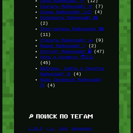
Сиды Майнкрафт 🌱
(12)
Скачать Майнкрафт 🔽
(7)
Скины Майнкрафт 🤹🏻
(4)
Скриншоты Майнкрафт 📸
(2)
Текстурпаки Майнкрафт 🖼️
(11)
Утилиты Майнкрафт ✂️
(9)
Фишки Майнкрафт ⭐
(2)
Хостинг Майнкрафт 🖥️
(47)
Читы и Конфиги 🧑🏻‍💻
(45)
Шаблоны, Сайты и Скрипты
Майнкрафт ⚙️
(4)
Ядра Серверов Майнкрафт
🚰
(4)
🔎 ПОИСК ПО ТЕГАМ
1.16.5
1.21
2026
BungeeHost