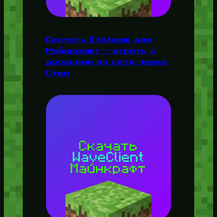
Скачать E4steam для
Майнкрафт — играть с
друзьями по сети через
Стим