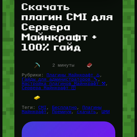
Скачать
плагин CMI для
Сервера
Майнкрафт +
100% гайд
2 минуты
Рубрики:
Плагины Майнкрафт ♨️
, 
Гайды для администраторов 🔧
, 
Настройка плагинов Майнкрафт ⚒️
, 
Сервера Майнкрафт 🛜
Теги:
CMI
, 
Бесплатно
, 
Плагины
Майнкрафт
, 
Премиум
, 
скачать
, 
ЦМИ