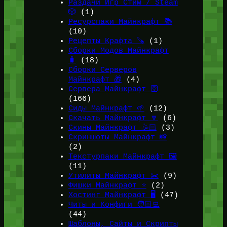
Раздачи Игр Стим / Steam
🎲
(1)
Ресурспаки Майнкрафт 📚
(10)
Рецепты Крафта 🪚
(1)
Сборки Модов Майнкрафт
🧳
(18)
Сборки Серверов
Майнкрафт 🎁
(4)
Сервера Майнкрафт 🛜
(166)
Сиды Майнкрафт 🌱
(12)
Скачать Майнкрафт 🔽
(6)
Скины Майнкрафт 🤹🏻
(3)
Скриншоты Майнкрафт 📸
(2)
Текстурпаки Майнкрафт 🖼️
(11)
Утилиты Майнкрафт ✂️
(9)
Фишки Майнкрафт ⭐
(2)
Хостинг Майнкрафт 🖥️
(47)
Читы и Конфиги 🧑🏻‍💻
(44)
Шаблоны, Сайты и Скрипты