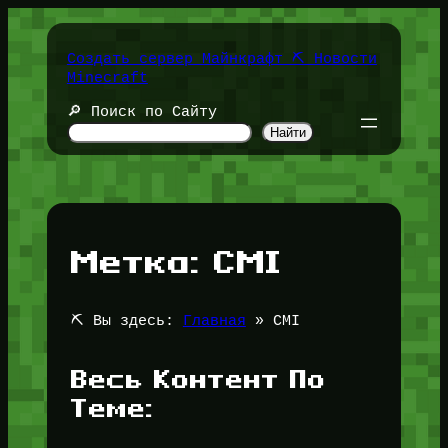
Перейти
к
содержимому
Создать сервер Майнкрафт ⛏️ Новости
Minecraft
🔎 Поиск по Сайту
Найти
Метка:
CMI
⛏️ Вы здесь:
Главная
»
CMI
Весь Контент По
Теме: