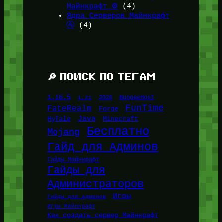
Майнкрафт ⚙️
(4)
Ядра Серверов Майнкрафт
🚰
(4)
🔎 ПОИСК ПО ТЕГАМ
1.16.5
1.21
2026
BungeeHost
FunTime
FateRealm
Forge
Java
HyTale
Minecraft
Бесплатно
Mojang
Гайд для Админов
Гайды Майнкрафт
Гайды для
Администраторов
Игры
Гайды для админов
Игры Майнкрафт
Как создать сервер Майнкрафт