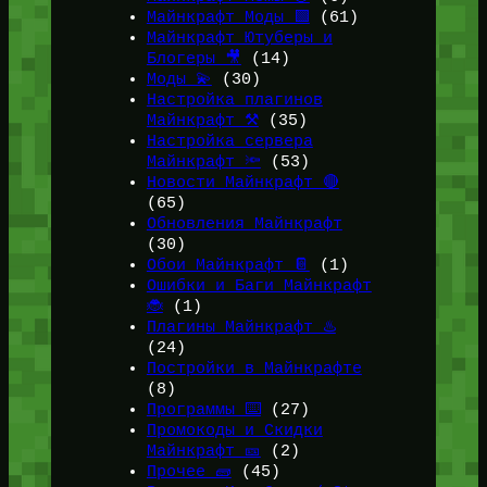
Майнкрафт Моды 🟩
(61)
Майнкрафт Ютуберы и
Блогеры 🎥
(14)
Моды 💫
(30)
Настройка плагинов
Майнкрафт ⚒️
(35)
Настройка сервера
Майнкрафт 🔦
(53)
Новости Майнкрафт 🔴
(65)
Обновления Майнкрафт
(30)
Обои Майнкрафт 📔
(1)
Ошибки и Баги Майнкрафт
🐞
(1)
Плагины Майнкрафт ♨️
(24)
Постройки в Майнкрафте
(8)
Программы ⌨️
(27)
Промокоды и Скидки
Майнкрафт 🎫
(2)
Прочее 🧱
(45)