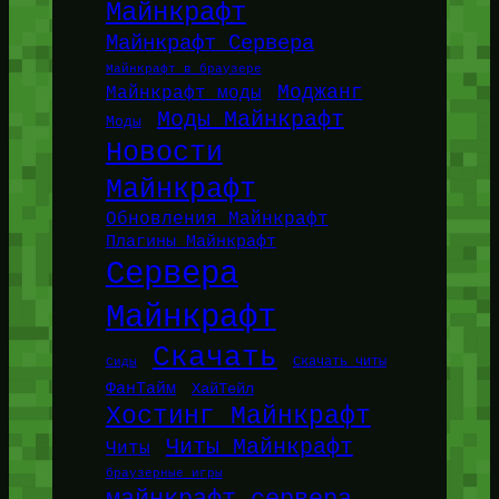
Майнкрафт
Майнкрафт Сервера
Майнкрафт в браузере
Моджанг
Майнкрафт моды
Моды Майнкрафт
Моды
Новости
Майнкрафт
Обновления Майнкрафт
Плагины Майнкрафт
Сервера
Майнкрафт
Скачать
Сиды
Скачать читы
ФанТайм
ХайТейл
Хостинг Майнкрафт
Читы Майнкрафт
Читы
браузерные игры