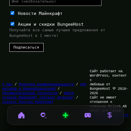
Новости Майнкрафт
Акции и скидки BungeeHost
Получайте все самые лучшие предложения от
BungeeHost в 1 месте!
Сайт работает на
WordPress, контент
с
О Нас
/
Политика Конфиденциальности
/
Для
любовью от
Авторов и Правообладателей
/
BungeeHost 💜 2018-
Рекомендательные Технологии
/
Найти
2026
игроков Майнкрафт (Каталог Игроков)
/
Сайт не имеет
Скачать Плагины Майнкрафт
отношения к
компании Mojang AB
EMAIL для Связи:
support@bungee.host