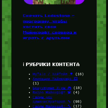
Скачать Lodestone —
программу, чтобы
хостить свои
Майнкрафт сервера и
играть с друзьями
ℹ️ РУБРИКИ КОНТЕНТА
HyTale / ХайТейл 🌳
(16)
Анимации Майнкрафт 🎞️
(1)
Браузерные Игры 🎮
(18)
Видео Майнкрафт 📽️
(4)
Гайды для
администраторов 🔧
(98)
Гайды Майнкрафт 🔨
(17)