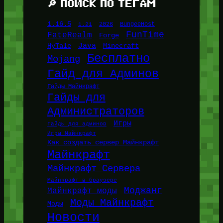
🔎 ПОИСК ПО ТЕГАМ
1.16.5
1.21
2026
BungeeHost
FunTime
FateRealm
Forge
Java
HyTale
Minecraft
Бесплатно
Mojang
Гайд для Админов
Гайды Майнкрафт
Гайды для
Администраторов
Игры
Гайды для админов
Игры Майнкрафт
Как создать сервер Майнкрафт
Майнкрафт
Майнкрафт Сервера
Майнкрафт в браузере
Моджанг
Майнкрафт моды
Моды Майнкрафт
Моды
Новости