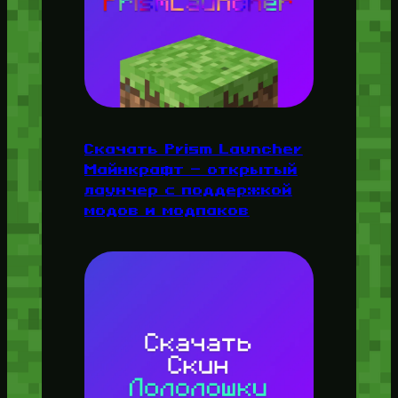
Скачать Prism Launcher
Майнкрафт — открытый
лаунчер с поддержкой
модов и модпаков