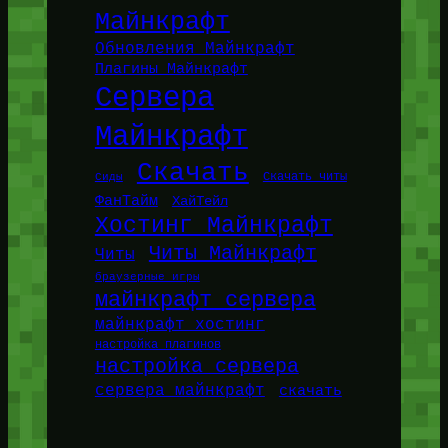
Майнкрафт
Обновления Майнкрафт
Плагины Майнкрафт
Сервера
Майнкрафт
Скачать
Сиды
Скачать читы
ФанТайм
ХайТейл
Хостинг Майнкрафт
Читы Майнкрафт
Читы
браузерные игры
майнкрафт сервера
майнкрафт хостинг
настройка плагинов
настройка сервера
сервера майнкрафт
скачать