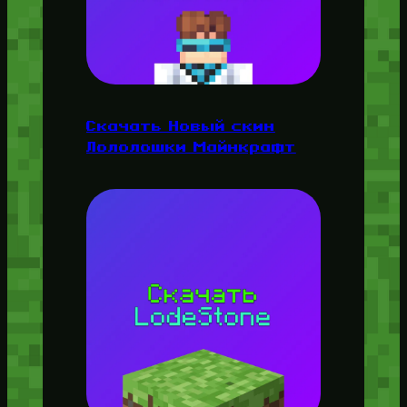
Скачать Новый скин
Лололошки Майнкрафт