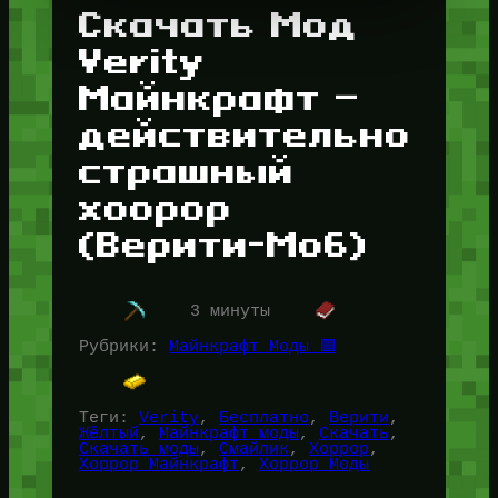
Скачать Мод
Verity
Майнкрафт —
действительно
страшный
хоорор
(Верити-Моб)
3 минуты
Рубрики:
Майнкрафт Моды 🟩
Теги:
Verity
, 
Бесплатно
, 
Верити
, 
Жёлтый
, 
Майнкрафт моды
, 
Скачать
, 
Скачать моды
, 
Смайлик
, 
Хоррор
, 
Хоррор Майнкрафт
, 
Хоррор Моды