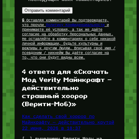
🔒 Оставляя комментарий Вы подтверждаете,
что прочли
Политику Конфиденциальности
и
принимаете её условия, а так же даёте
согласие на обработку Персональных Данных.
Не оставляйте в комментариях о себе никакой
личной информации, будьте культурны и
вежливы к другим Людям. Вписывая своё имя /
псевдоним / никнейм Вы даёте согласие на
то, что они будут видны всем.
4 ответа для «Скачать
Мод Verity Майнкрафт —
действительно
страшный хоорор
(Верити-Моб)»
Как сделать свой хоррор по
Майнкрафту — действительно крутой
22 июня, 2026 в 18:37
[…] вышедшему Верити Моду на