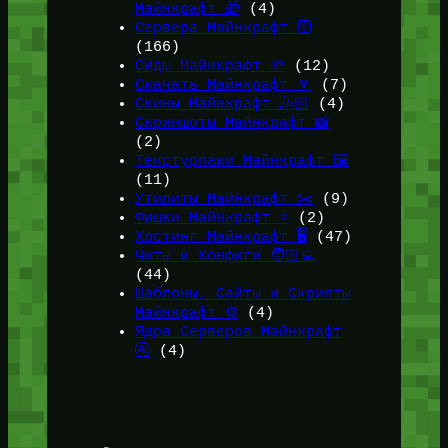
Майнкрафт 🎁
(4)
Сервера Майнкрафт 🛜
(166)
Сиды Майнкрафт 🌱
(12)
Скачать Майнкрафт 🔽
(7)
Скины Майнкрафт 🤹🏻
(4)
Скриншоты Майнкрафт 📸
(2)
Текстурпаки Майнкрафт 🖼️
(11)
Утилиты Майнкрафт ✂️
(9)
Фишки Майнкрафт ⭐
(2)
Хостинг Майнкрафт 🖥️
(47)
Читы и Конфиги 🧑🏻‍💻
(44)
Шаблоны, Сайты и Скрипты
Майнкрафт ⚙️
(4)
Ядра Серверов Майнкрафт
🚰
(4)