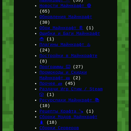
Майнкрафт 🔦
(53)
Новости Майнкрафт 🔴
(65)
Обновления Майнкрафт
(30)
Обои Майнкрафт 📔
(1)
Ошибки и Баги Майнкрафт
🐞
(1)
Плагины Майнкрафт ♨️
(24)
Постройки в Майнкрафте
(8)
Программы ⌨️
(27)
Промокоды и Скидки
Майнкрафт 🎫
(2)
Прочее 🧱
(45)
Раздачи Игр Стим / Steam
🎲
(1)
Ресурспаки Майнкрафт 📚
(10)
Рецепты Крафта 🪚
(1)
Сборки Модов Майнкрафт
🧳
(18)
Сборки Серверов