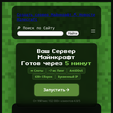
Перейти
к
содержимому
Создать сервер Майнкрафт ⛏️ Новости
Minecraft
🔎 Поиск по Сайту
Найти
Ваш Сервер
Майнкрафт
Готов через
5 минут
∞ Слоты
~7 мс Пинг
AntiDDoS
630+ Сборок
Буквенный IP
Запустить
От 99₽/мес
·
102 000+ клиентов
·
4.8/5