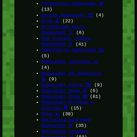
Генераторы Майнкрафт 🔁
(13)
Игроки Майнкрафт 😎
(4)
Игры 🕹️
(22)
Интересные Факты
Майнкрафт 💡
(6)
Как создать сервер
Майнкрафт ⛏️
(41)
Крипипаста Майнкрафт 😱
(5)
Майнкрафт Датапаки 📦
(4)
Майнкрафт ИИ Нейросети
🤖
(9)
Майнкрафт Карты 🗺️
(9)
Майнкрафт Мемы 🤣
(6)
Майнкрафт Моды 🟩
(61)
Майнкрафт Ютуберы и
Блогеры 🎥
(15)
Моды 💫
(30)
Настройка плагинов
Майнкрафт ⚒️
(35)
Настройка сервера