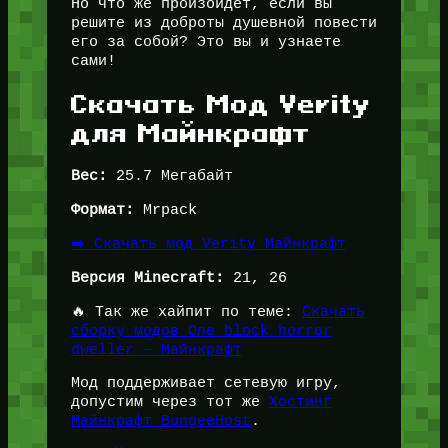
Но что же произойдёт, если вы
решите из доброты душевной повести
его за собой? Это вы и узнаете
сами!
Скачать Мод Verity
для Майнкрафт
Вес:
25.7 Мегабайт
Формат:
Mrpack
➡️ Скачать мод Verity Майнкрафт
Версия Minecraft:
21, 26
🔥 Так же хайпит по теме:
Скачать
сборку модов One block horror
dweller — Майнкрафт
Мод поддерживает сетевую игру,
допустим через тот же
Хостинг
Майнкрафт BungeeHost
.