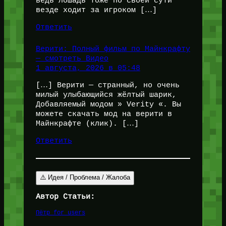
ведь лошадь тоже по своей сути
везде ходит за игроком […]
Ответить
Верити: Полный фильм по Майнкрафту
— смотреть Видео
1 августа, 2026 в 05:48
[…] Верити — странный, но очень
милый улыбающийся жёлтый шарик,
Добавляемый модом » Verity «. Вы
можете скачать мод на верити в
Майнкрафте (клик). […]
Ответить
⚠️ Идея / Проблема / Жалоба
Автор Статьи:
Пётр for_users