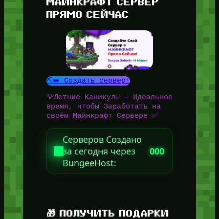
МАЙНКРАФТ СЕРВЕР
ПРЯМО СЕЙЧАС
⛏️➡️ Создать сервер!
💡Летние Каникулы — Идеальное
время, чтобы Заработать на
своём Майнкрафт Сервере ✅
Серверов Создано
за сегодня через
000
BungeeHost:
🎁 ПОЛУЧИТЬ ПОДАРКИ