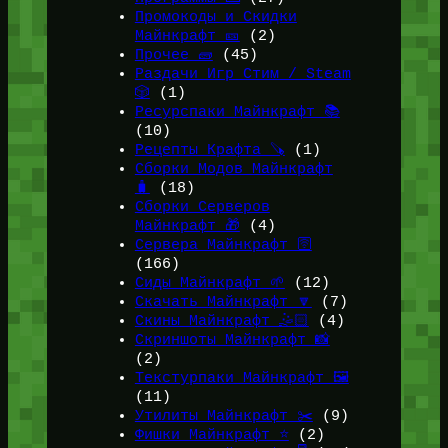
Промокоды и Скидки
Майнкрафт 🎫
(2)
Прочее 🧱
(45)
Раздачи Игр Стим / Steam
🎲
(1)
Ресурспаки Майнкрафт 📚
(10)
Рецепты Крафта 🪚
(1)
Сборки Модов Майнкрафт
🧳
(18)
Сборки Серверов
Майнкрафт 🎁
(4)
Сервера Майнкрафт 🛜
(166)
Сиды Майнкрафт 🌱
(12)
Скачать Майнкрафт 🔽
(7)
Скины Майнкрафт 🤹🏻
(4)
Скриншоты Майнкрафт 📸
(2)
Текстурпаки Майнкрафт 🖼️
(11)
Утилиты Майнкрафт ✂️
(9)
Фишки Майнкрафт ⭐
(2)