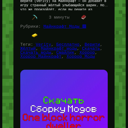
Верити (Verity) на Майнкрафт — он добавит в
игру странный жёлтый улыбающийся шарик. Но
что же произойдёт, если вы решите из
доброты душевной…
3 минуты
Рубрики:
Майнкрафт Моды 🟩
Теги:
Verity
, 
Бесплатно
, 
Верити
, 
Жёлтый
, 
Майнкрафт моды
, 
Скачать
, 
Скачать моды
, 
Смайлик
, 
Хоррор
, 
Хоррор Майнкрафт
, 
Хоррор Моды