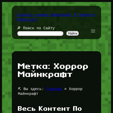
Перейти
к
содержимому
Создать сервер Майнкрафт ⛏️ Новости
Minecraft
🔎 Поиск по Сайту
Найти
Метка:
Хоррор
Майнкрафт
⛏️ Вы здесь:
Главная
»
Хоррор
Майнкрафт
Весь Контент По