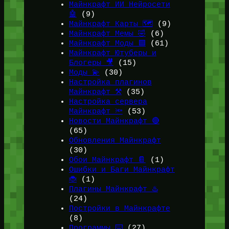
Майнкрафт ИИ Нейросети
🤖
(9)
Майнкрафт Карты 🗺️
(9)
Майнкрафт Мемы 🤣
(6)
Майнкрафт Моды 🟩
(61)
Майнкрафт Ютуберы и
Блогеры 🎥
(15)
Моды 💫
(30)
Настройка плагинов
Майнкрафт ⚒️
(35)
Настройка сервера
Майнкрафт 🔦
(53)
Новости Майнкрафт 🔴
(65)
Обновления Майнкрафт
(30)
Обои Майнкрафт 📔
(1)
Ошибки и Баги Майнкрафт
🐞
(1)
Плагины Майнкрафт ♨️
(24)
Постройки в Майнкрафте
(8)
Программы ⌨️
(27)