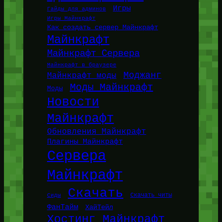
Игры
Гайды для админов
Игры Майнкрафт
Как создать сервер Майнкрафт
Майнкрафт
Майнкрафт Сервера
Майнкрафт в браузере
Моджанг
Майнкрафт моды
Моды Майнкрафт
Моды
Новости
Майнкрафт
Обновления Майнкрафт
Плагины Майнкрафт
Сервера
Майнкрафт
Скачать
Сиды
Скачать читы
ФанТайм
ХайТейл
Хостинг Майнкрафт