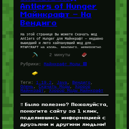
Antlers of Hunger
Майнкрафт — На
Вендиго
На этой странице Вы можете Скачать мод
Antlers of Hunger для Майнкрафт — недавно
вышедший и люто хайпанувший мод для
MINECRAFT на кровь, вендинго, невероятно
жутку, мрачную и тоскливую атмосферу.…
2 минуты
Рубрики:
Майнкрафт Моды 🟩
Теги:
1.19.2
, 
Java
, 
Вендиго
, 
Олень
, 
Скачать Моды
, 
Хоррор
Майнкрафт
, 
Хоррор Моды Майнкрафт
‼️ Было полезно? Пожалуйста,
помогите сайту за 1 клик,
поделившись информацией с
друзьями и другими людьми!