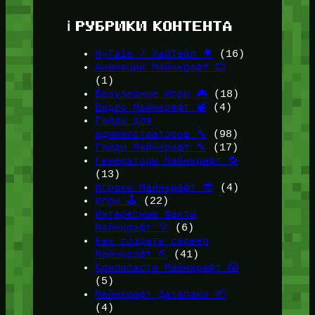
ℹ️ РУБРИКИ КОНТЕНТА
HyTale / ХайТейл 🌳
(16)
Анимации Майнкрафт 🎞️
(1)
Браузерные Игры 🎮
(18)
Видео Майнкрафт 📽️
(4)
Гайды для
администраторов 🔧
(98)
Гайды Майнкрафт 🔨
(17)
Генераторы Майнкрафт 🔁
(13)
Игроки Майнкрафт 😎
(4)
Игры 🕹️
(22)
Интересные Факты
Майнкрафт 💡
(6)
Как создать сервер
Майнкрафт ⛏️
(41)
Крипипаста Майнкрафт 😱
(5)
Майнкрафт Датапаки 📦
(4)