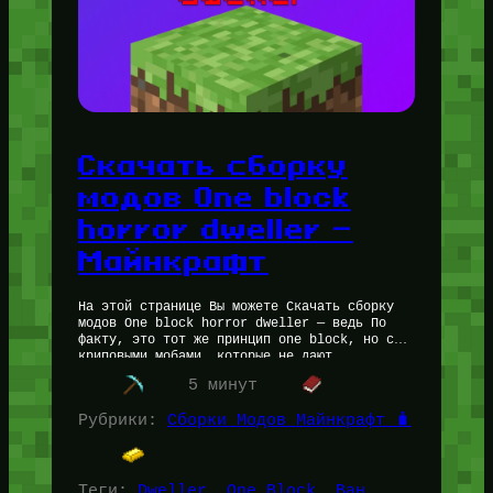
Скачать сборку
модов One block
horror dweller —
Майнкрафт
На этой странице Вы можете Скачать сборку
модов One block horror dweller — ведь По
факту, это тот же принцип one block, но с
криповыми мобами, которые не дают
расслабиться.…
5 минут
Рубрики:
Сборки Модов Майнкрафт 🧳
Теги:
Dweller
, 
One Block
, 
Ван