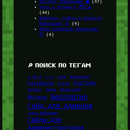
Хостинг Майнкрафт 🖥️
(47)
Читы и Конфиги 🧑🏻‍💻
(44)
Шаблоны, Сайты и Скрипты
Майнкрафт ⚙️
(4)
Ядра Серверов Майнкрафт
🚰
(4)
🔎 ПОИСК ПО ТЕГАМ
1.16.5
1.21
2026
BungeeHost
FunTime
FateRealm
Forge
Java
HyTale
Minecraft
Бесплатно
Mojang
Гайд для Админов
Гайды Майнкрафт
Гайды для
Администраторов