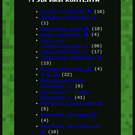
HyTale / ХайТейл 🌳
(16)
Анимации Майнкрафт 🎞️
(1)
Браузерные Игры 🎮
(18)
Видео Майнкрафт 📽️
(4)
Гайды для
администраторов 🔧
(98)
Гайды Майнкрафт 🔨
(17)
Генераторы Майнкрафт 🔁
(13)
Игроки Майнкрафт 😎
(4)
Игры 🕹️
(22)
Интересные Факты
Майнкрафт 💡
(6)
Как создать сервер
Майнкрафт ⛏️
(41)
Крипипаста Майнкрафт 😱
(5)
Майнкрафт Датапаки 📦
(4)
Майнкрафт ИИ Нейросети
🤖
(10)