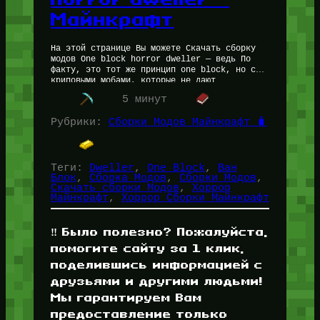
Майнкрафт
На этой странице Вы можете Скачать сборку
модов One block horror dweller — ведь По
факту, это тот же принцип one block, но с
криповыми мобами, которые не дают
расслабиться.…
5 минут
Рубрики:
Сборки Модов Майнкрафт 🧳
Теги:
Dweller
, 
One Block
, 
Ван
Блок
, 
Сборка Модов
, 
Сборки Модов
, 
Скачать сборки Модов
, 
Хоррор
Майнкрафт
, 
Хоррор Сборки Майнкрафт
‼️ Было полезно? Пожалуйста,
помогите сайту за 1 клик,
поделившись информацией с
друзьями и другими людьми!
Мы гарантируем Вам
предоставление только