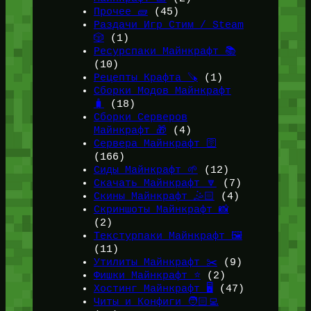
Прочее 🧱
(45)
Раздачи Игр Стим / Steam
🎲
(1)
Ресурспаки Майнкрафт 📚
(10)
Рецепты Крафта 🪚
(1)
Сборки Модов Майнкрафт
🧳
(18)
Сборки Серверов
Майнкрафт 🎁
(4)
Сервера Майнкрафт 🛜
(166)
Сиды Майнкрафт 🌱
(12)
Скачать Майнкрафт 🔽
(7)
Скины Майнкрафт 🤹🏻
(4)
Скриншоты Майнкрафт 📸
(2)
Текстурпаки Майнкрафт 🖼️
(11)
Утилиты Майнкрафт ✂️
(9)
Фишки Майнкрафт ⭐
(2)
Хостинг Майнкрафт 🖥️
(47)
Читы и Конфиги 🧑🏻‍💻