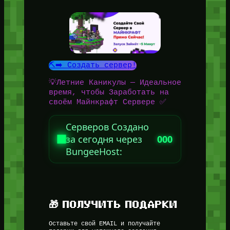
⛏️➡️ Создать сервер!
💡Летние Каникулы — Идеальное
время, чтобы Заработать на
своём Майнкрафт Сервере ✅
Серверов Создано
за сегодня через
000
BungeeHost:
🎁 ПОЛУЧИТЬ ПОДАРКИ
Оставьте свой EMAIL и получайте