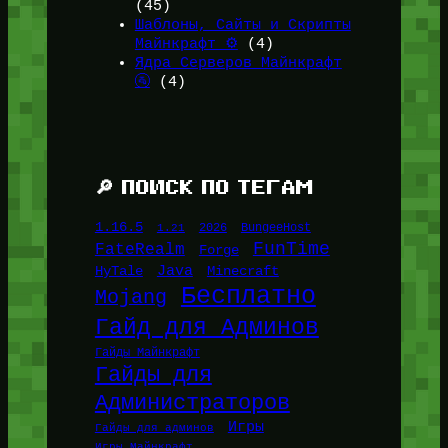
(45)
Шаблоны, Сайты и Скрипты
Майнкрафт ⚙️
(4)
Ядра Серверов Майнкрафт
🚰
(4)
🔎 ПОИСК ПО ТЕГАМ
1.16.5
1.21
2026
BungeeHost
FunTime
FateRealm
Forge
Java
HyTale
Minecraft
Бесплатно
Mojang
Гайд для Админов
Гайды Майнкрафт
Гайды для
Администраторов
Игры
Гайды для админов
Игры Майнкрафт