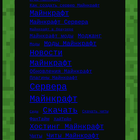
Как создать сервер Майнкрафт
Майнкрафт
Майнкрафт Сервера
Майнкрафт в браузере
Моджанг
Майнкрафт моды
Моды Майнкрафт
Моды
Новости
Майнкрафт
Обновления Майнкрафт
Плагины Майнкрафт
Сервера
Майнкрафт
Скачать
Сиды
Скачать читы
ФанТайм
ХайТейл
Хостинг Майнкрафт
Читы Майнкрафт
Читы