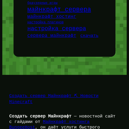
браузерные игры
майнкрафт сервера
майнкрафт хостинг
настройка плагинов
настройка сервера
сервера майнкрафт
скачать
Создать сервер Майнкрафт ⛏️ Новости
Minecraft
Создать сервер Майнкрафт
— новостной сайт
с гайдами от
Майнкрафт хостинга
BungeeHost
, он даёт услуги быстрого