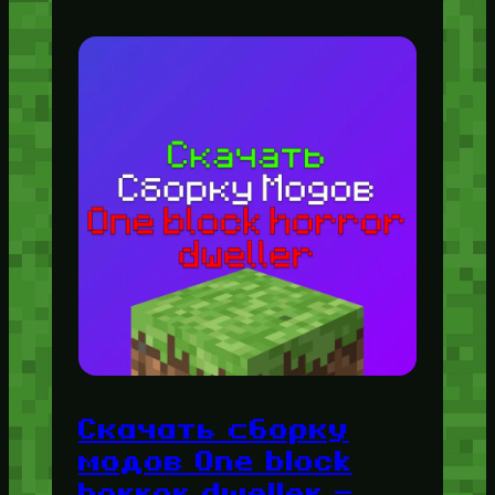
Скачать сборку
модов One block
horror dweller —