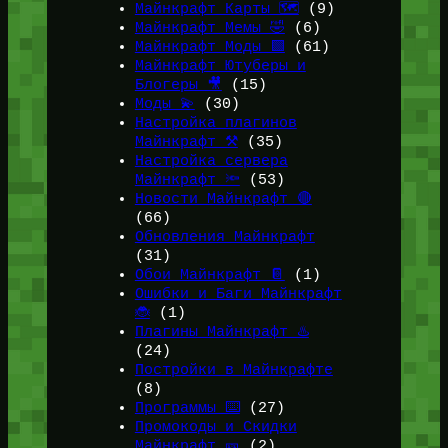
Майнкрафт Карты 🗺️
(9)
Майнкрафт Мемы 🤣
(6)
Майнкрафт Моды 🟩
(61)
Майнкрафт Ютуберы и
Блогеры 🎥
(15)
Моды 💫
(30)
Настройка плагинов
Майнкрафт ⚒️
(35)
Настройка сервера
Майнкрафт 🔦
(53)
Новости Майнкрафт 🔴
(66)
Обновления Майнкрафт
(31)
Обои Майнкрафт 📔
(1)
Ошибки и Баги Майнкрафт
🐞
(1)
Плагины Майнкрафт ♨️
(24)
Постройки в Майнкрафте
(8)
Программы ⌨️
(27)
Промокоды и Скидки
Майнкрафт 🎫
(2)