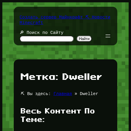
Перейти
к
содержимому
Создать сервер Майнкрафт ⛏️ Новости
Minecraft
🔎 Поиск по Сайту
Найти
Метка:
Dweller
⛏️ Вы здесь:
Главная
»
Dweller
Весь Контент По
Теме: