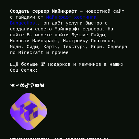
Создать сервер Майнкрафт
— новостной сайт
с гайдами от
Майнкрафт хостинга
BungeeHost
, он даёт услуги быстрого
создания своего Майнкрафт сервера. На
сайте Вы можете найти Лучшие Гайды,
Новости Майнкрафт, Настройку Плагинов,
Моды, Сиды, Карты, Текстуры, Игры, Сервера
по Minecraft и прочее
Ещё больше 🎁 Подарков и Мемчиков в наших
Соц Сетях:
ВКонтакте
Telegram
Discord
TikTok
Pinterest
YouTube
Bluesky