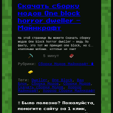
Скачать сборку
модов One block
horror dweller —
Майнкрафт
На этой странице Вы можете Скачать сборку
модов One block horror dweller — ведь По
факту, это тот же принцип one block, но с
криповыми мобами, которые не дают
расслабиться.…
5 минут
Рубрики:
Сборки Модов Майнкрафт 🧳
Теги:
Dweller
, 
One Block
, 
Ван
Блок
, 
Сборка Модов
, 
Сборки Модов
, 
Скачать сборки Модов
, 
Хоррор
Майнкрафт
, 
Хоррор Сборки Майнкрафт
‼️ Было полезно? Пожалуйста,
помогите сайту за 1 клик,