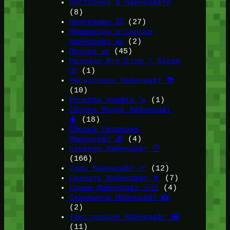
Постройки в Майнкрафте
(8)
Программы ⌨️
(27)
Промокоды и Скидки
Майнкрафт 🎫
(2)
Прочее 🧱
(45)
Раздачи Игр Стим / Steam
🎲
(1)
Ресурспаки Майнкрафт 📚
(10)
Рецепты Крафта 🪚
(1)
Сборки Модов Майнкрафт
🧳
(18)
Сборки Серверов
Майнкрафт 🎁
(4)
Сервера Майнкрафт 🛜
(166)
Сиды Майнкрафт 🌱
(12)
Скачать Майнкрафт 🔽
(7)
Скины Майнкрафт 🤹🏻
(4)
Скриншоты Майнкрафт 📸
(2)
Текстурпаки Майнкрафт 🖼️
(11)