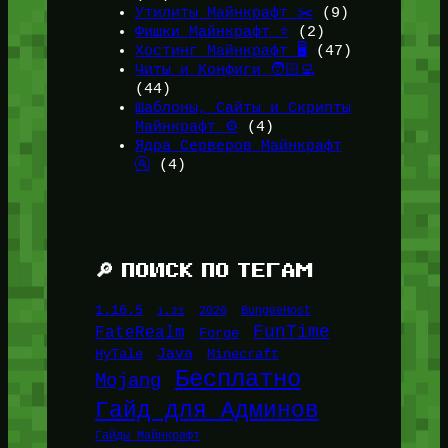
Утилиты Майнкрафт ✂️
(9)
Фишки Майнкрафт ⭐
(2)
Хостинг Майнкрафт 🖥️
(47)
Читы и Конфиги 🧑🏻‍💻
(44)
Шаблоны, Сайты и Скрипты
Майнкрафт ⚙️
(4)
Ядра Серверов Майнкрафт
🚰
(4)
🔎 ПОИСК ПО ТЕГАМ
1.16.5
1.21
2026
BungeeHost
FunTime
FateRealm
Forge
Java
HyTale
Minecraft
Бесплатно
Mojang
Гайд для Админов
Гайды Майнкрафт