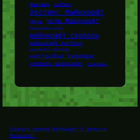
ФанТайм
ХайТейл
Хостинг Майнкрафт
Читы Майнкрафт
Читы
браузерные игры
майнкрафт сервера
майнкрафт хостинг
настройка плагинов
настройка сервера
сервера майнкрафт
скачать
Создать сервер Майнкрафт ⛏️ Новости
Minecraft