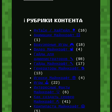
ℹ️ РУБРИКИ КОНТЕНТА
HyTale / ХайТейл 🌳
(16)
Анимации Майнкрафт 🎞️
(1)
Браузерные Игры 🎮
(18)
Видео Майнкрафт 📽️
(4)
Гайды для
администраторов 🔧
(98)
Гайды Майнкрафт 🔨
(17)
Генераторы Майнкрафт 🔁
(13)
Игроки Майнкрафт 😎
(4)
Игры 🕹️
(22)
Интересные Факты
Майнкрафт 💡
(6)
Как создать сервер
Майнкрафт ⛏️
(41)
Крипипаста Майнкрафт 😱
(5)