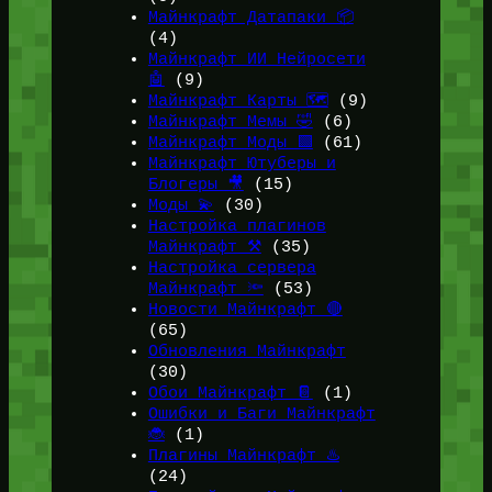
Майнкрафт Датапаки 📦
(4)
Майнкрафт ИИ Нейросети
🤖
(9)
Майнкрафт Карты 🗺️
(9)
Майнкрафт Мемы 🤣
(6)
Майнкрафт Моды 🟩
(61)
Майнкрафт Ютуберы и
Блогеры 🎥
(15)
Моды 💫
(30)
Настройка плагинов
Майнкрафт ⚒️
(35)
Настройка сервера
Майнкрафт 🔦
(53)
Новости Майнкрафт 🔴
(65)
Обновления Майнкрафт
(30)
Обои Майнкрафт 📔
(1)
Ошибки и Баги Майнкрафт
🐞
(1)
Плагины Майнкрафт ♨️
(24)