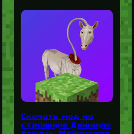
Скачать мод на
страшную Длинную
Лошадь Майнкрафт