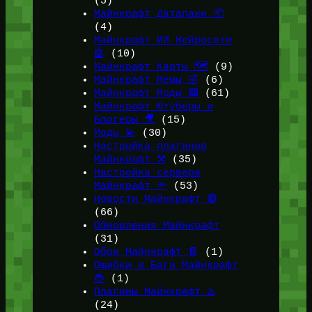
(5)
Майнкрафт Датапаки 📦
(4)
Майнкрафт ИИ Нейросети
🤖
(10)
Майнкрафт Карты 🗺️
(9)
Майнкрафт Мемы 🤣
(6)
Майнкрафт Моды 🟩
(61)
Майнкрафт Ютуберы и
Блогеры 🎥
(15)
Моды 💫
(30)
Настройка плагинов
Майнкрафт ⚒️
(35)
Настройка сервера
Майнкрафт 🔦
(53)
Новости Майнкрафт 🔴
(66)
Обновления Майнкрафт
(31)
Обои Майнкрафт 📔
(1)
Ошибки и Баги Майнкрафт
🐞
(1)
Плагины Майнкрафт ♨️
(24)