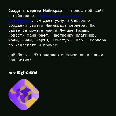
Создать сервер Майнкрафт
— новостной сайт
с гайдами от
Майнкрафт хостинга
BungeeHost
, он даёт услуги быстрого
создания своего Майнкрафт сервера. На
сайте Вы можете найти Лучшие Гайды,
Новости Майнкрафт, Настройку Плагинов,
Моды, Сиды, Карты, Текстуры, Игры, Сервера
по Minecraft и прочее
Ещё больше 🎁 Подарков и Мемчиков в наших
Соц Сетях:
ВКонтакте
Telegram
Discord
TikTok
Pinterest
YouTube
Bluesky