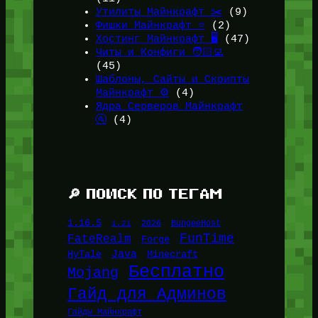
Утилиты Майнкрафт ✂️
(9)
Фишки Майнкрафт ⭐
(2)
Хостинг Майнкрафт 🖥️
(47)
Читы и Конфиги 🧑🏻‍💻
(45)
Шаблоны, Сайты и Скрипты
Майнкрафт ⚙️
(4)
Ядра Серверов Майнкрафт
🚰
(4)
🔎 ПОИСК ПО ТЕГАМ
1.16.5
1.21
2026
BungeeHost
FunTime
FateRealm
Forge
Java
HyTale
Minecraft
Бесплатно
Mojang
Гайд для Админов
Гайды Майнкрафт