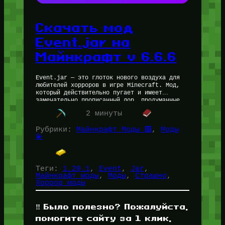
Скачать мод
Event.jar на
Майнкрафт v 6.6.6
Event.jar — это глоток нового воздуха для
любителей хорроров в игре Minecraft. Мод,
который действительно пугает и имеет
замечательно прописанный лор, продуманные
Ивенты (События), главное » Божество «,
2 минуты
которое сводит…
Рубрики:
Майнкрафт Моды 🟩
, 
Моды
💫
Теги:
1.20.1
, 
Event
, 
Jar
, 
Майнкрафт моды
, 
Моды
, 
Страшно
, 
Хоррор моды
‼️ Было полезно? Пожалуйста,
помогите сайту за 1 клик,