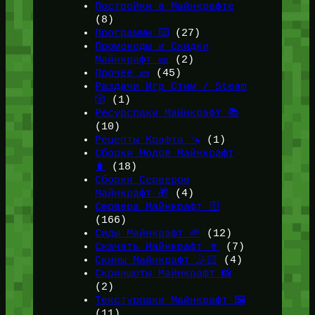
Постройки в Майнкрафте
(8)
Программы ⌨️
(27)
Промокоды и Скидки
Майнкрафт 🎫
(2)
Прочее 🧱
(45)
Раздачи Игр Стим / Steam
🎲
(1)
Ресурспаки Майнкрафт 📚
(10)
Рецепты Крафта 🪚
(1)
Сборки Модов Майнкрафт
🧳
(18)
Сборки Серверов
Майнкрафт 🎁
(4)
Сервера Майнкрафт 🛜
(166)
Сиды Майнкрафт 🌱
(12)
Скачать Майнкрафт 🔽
(7)
Скины Майнкрафт 🤹🏻
(4)
Скриншоты Майнкрафт 📸
(2)
Текстурпаки Майнкрафт 🖼️
(11)