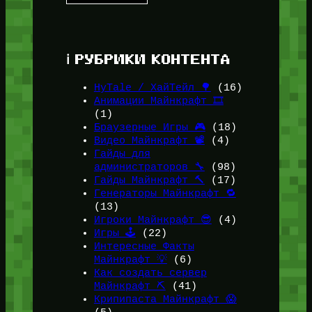
ℹ️ РУБРИКИ КОНТЕНТА
HyTale / ХайТейл 🌳
(16)
Анимации Майнкрафт 🎞️
(1)
Браузерные Игры 🎮
(18)
Видео Майнкрафт 📽️
(4)
Гайды для
администраторов 🔧
(98)
Гайды Майнкрафт 🔨
(17)
Генераторы Майнкрафт 🔁
(13)
Игроки Майнкрафт 😎
(4)
Игры 🕹️
(22)
Интересные Факты
Майнкрафт 💡
(6)
Как создать сервер
Майнкрафт ⛏️
(41)
Крипипаста Майнкрафт 😱