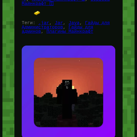
Майнкрафт 🛜
Теги:
.jar
, 
Jar
, 
Java
, 
Гайды для
Администраторов
, 
Гайды для
админов
, 
Плагины Майнкрафт