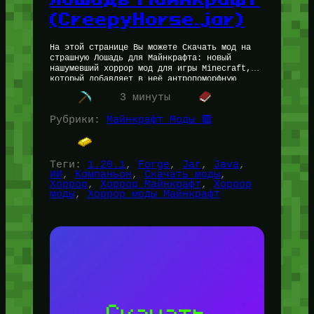
(CreepyHorse.jar)
На этой странице Вы можете Скачать мод на
страшную Лошадь для Майнкрафта: новый
нашумевший хоррор мод для игры Minecraft,
который добавляет в неё антропоморфную
неестественную и очень умную (ИИ) страшную…
3 минуты
Рубрики:
Майнкрафт Моды 🟩
Теги:
1.20.1
, 
Forge
, 
Jar
, 
Java
, 
ИИ
, 
Компаньон
, 
Скачать моды
, 
Хоррор
, 
Хоррор Майнкрафт
, 
Хоррор
моды
, 
Хоррор моды Майнкрафт