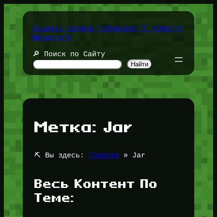
Перейти
к
содержимому
Создать сервер Майнкрафт ⛏️ Новости
Minecraft
🔎 Поиск по Сайту
Найти
Метка:
Jar
⛏️ Вы здесь:
Главная
»
Jar
Весь Контент По
Теме: