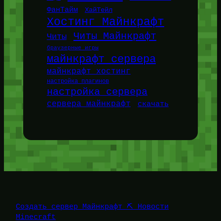
ФанТайм
ХайТейл
Хостинг Майнкрафт
Читы Майнкрафт
Читы
браузерные игры
майнкрафт сервера
майнкрафт хостинг
настройка плагинов
настройка сервера
сервера майнкрафт
скачать
Создать сервер Майнкрафт ⛏️ Новости
Minecraft