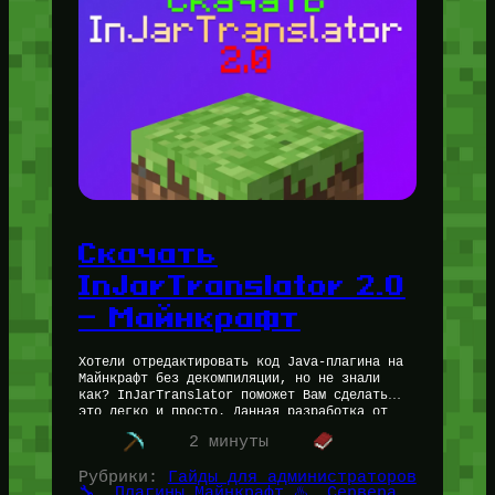
Скачать
InJarTranslator 2.0
— Майнкрафт
Хотели отредактировать код Java-плагина на
Майнкрафт без декомпиляции, но не знали
как? InJarTranslator поможет Вам сделать
это легко и просто. Данная разработка от
кодера SaharNoobly была сделана довольно
2 минуты
давно —…
Рубрики:
Гайды для администраторов
🔧
, 
Плагины Майнкрафт ♨️
, 
Сервера