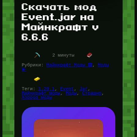
Скачать мод
Event.jar на
Майнкрафт v
6.6.6
2 минуты
Рубрики:
Майнкрафт Моды 🟩
, 
Моды
💫
Теги:
1.20.1
, 
Event
, 
Jar
, 
Майнкрафт моды
, 
Моды
, 
Страшно
, 
Хоррор моды