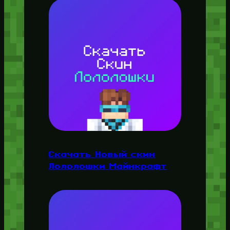
Скачать Новый скин
Лололошки Майнкрафт