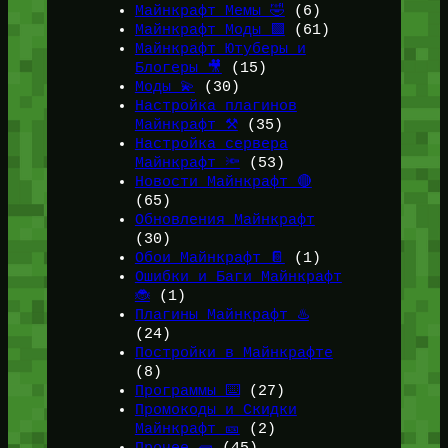
Майнкрафт Мемы 🤣
(6)
Майнкрафт Моды 🟩
(61)
Майнкрафт Ютуберы и
Блогеры 🎥
(15)
Моды 💫
(30)
Настройка плагинов
Майнкрафт ⚒️
(35)
Настройка сервера
Майнкрафт 🔦
(53)
Новости Майнкрафт 🔴
(65)
Обновления Майнкрафт
(30)
Обои Майнкрафт 📔
(1)
Ошибки и Баги Майнкрафт
🐞
(1)
Плагины Майнкрафт ♨️
(24)
Постройки в Майнкрафте
(8)
Программы ⌨️
(27)
Промокоды и Скидки
Майнкрафт 🎫
(2)
Прочее 🧱
(45)