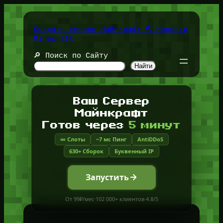
Перейти
к
содержимому
Создать сервер Майнкрафт ⛏️ Новости
Minecraft
🔎 Поиск по Сайту
Найти
Ваш Сервер
Майнкрафт
Готов через
5 минут
∞ Слоты
~7 мс Пинг
AntiDDoS
630+ Сборок
Буквенный IP
Запустить
От 99₽/мес
·
102 000+ клиентов
·
4.8/5