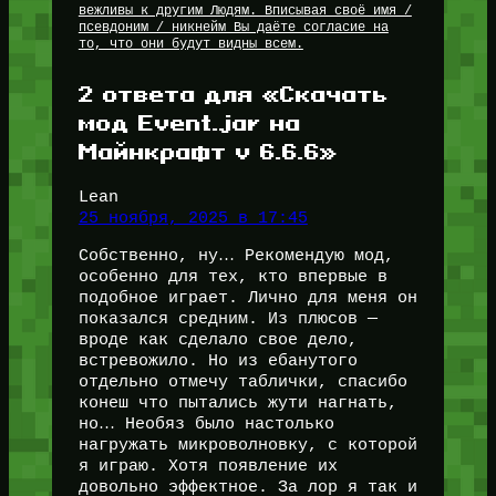
вежливы к другим Людям. Вписывая своё имя /
псевдоним / никнейм Вы даёте согласие на
то, что они будут видны всем.
2 ответа для «Скачать
мод Event.jar на
Майнкрафт v 6.6.6»
Lean
25 ноября, 2025 в 17:45
Собственно, ну… Рекомендую мод,
особенно для тех, кто впервые в
подобное играет. Лично для меня он
показался средним. Из плюсов —
вроде как сделало свое дело,
встревожило. Но из ебанутого
отдельно отмечу таблички, спасибо
конеш что пытались жути нагнать,
но… Необяз было настолько
нагружать микроволновку, с которой
я играю. Хотя появление их
довольно эффектное. За лор я так и