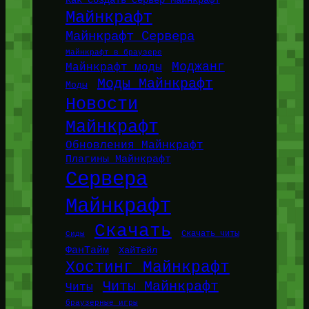
Майнкрафт
Майнкрафт Сервера
Майнкрафт в браузере
Моджанг
Майнкрафт моды
Моды Майнкрафт
Моды
Новости
Майнкрафт
Обновления Майнкрафт
Плагины Майнкрафт
Сервера
Майнкрафт
Скачать
Сиды
Скачать читы
ФанТайм
ХайТейл
Хостинг Майнкрафт
Читы Майнкрафт
Читы
браузерные игры