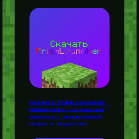
Скачать Prism Launcher
Майнкрафт — открытый
лаунчер с поддержкой
модов и модпаков