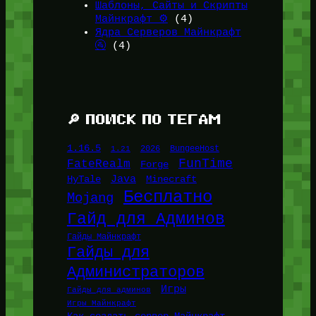
Шаблоны, Сайты и Скрипты
Майнкрафт ⚙️
(4)
Ядра Серверов Майнкрафт
🚰
(4)
🔎 ПОИСК ПО ТЕГАМ
1.16.5
1.21
2026
BungeeHost
FunTime
FateRealm
Forge
Java
HyTale
Minecraft
Бесплатно
Mojang
Гайд для Админов
Гайды Майнкрафт
Гайды для
Администраторов
Игры
Гайды для админов
Игры Майнкрафт
Как создать сервер Майнкрафт