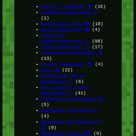
HyTale / ХайТейл 🌳
(16)
Анимации Майнкрафт 🎞️
(1)
Браузерные Игры 🎮
(18)
Видео Майнкрафт 📽️
(4)
Гайды для
администраторов 🔧
(98)
Гайды Майнкрафт 🔨
(17)
Генераторы Майнкрафт 🔁
(13)
Игроки Майнкрафт 😎
(4)
Игры 🕹️
(22)
Интересные Факты
Майнкрафт 💡
(6)
Как создать сервер
Майнкрафт ⛏️
(41)
Крипипаста Майнкрафт 😱
(5)
Майнкрафт Датапаки 📦
(4)
Майнкрафт ИИ Нейросети
🤖
(9)
Майнкрафт Карты 🗺️
(9)