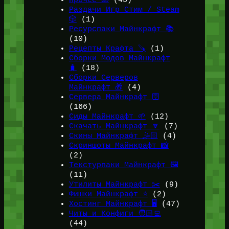
Раздачи Игр Стим / Steam
🎲
(1)
Ресурспаки Майнкрафт 📚
(10)
Рецепты Крафта 🪚
(1)
Сборки Модов Майнкрафт
🧳
(18)
Сборки Серверов
Майнкрафт 🎁
(4)
Сервера Майнкрафт 🛜
(166)
Сиды Майнкрафт 🌱
(12)
Скачать Майнкрафт 🔽
(7)
Скины Майнкрафт 🤹🏻
(4)
Скриншоты Майнкрафт 📸
(2)
Текстурпаки Майнкрафт 🖼️
(11)
Утилиты Майнкрафт ✂️
(9)
Фишки Майнкрафт ⭐
(2)
Хостинг Майнкрафт 🖥️
(47)
Читы и Конфиги 🧑🏻‍💻
(44)