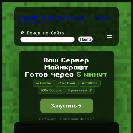
Перейти
к
содержимому
Создать сервер Майнкрафт ⛏️ Новости
Minecraft
🔎 Поиск по Сайту
Найти
Ваш Сервер
Майнкрафт
Готов через
5 минут
∞ Слоты
~7 мс Пинг
AntiDDoS
630+ Сборок
Буквенный IP
Запустить
От 99₽/мес
·
102 000+ клиентов
·
4.8/5