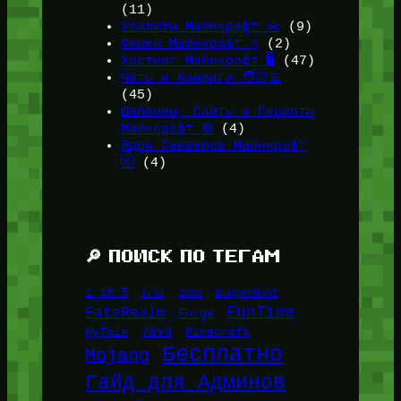
(11)
Утилиты Майнкрафт ✂️
(9)
Фишки Майнкрафт ⭐
(2)
Хостинг Майнкрафт 🖥️
(47)
Читы и Конфиги 🧑🏻‍💻
(45)
Шаблоны, Сайты и Скрипты
Майнкрафт ⚙️
(4)
Ядра Серверов Майнкрафт
🚰
(4)
🔎 ПОИСК ПО ТЕГАМ
1.16.5
1.21
2026
BungeeHost
FunTime
FateRealm
Forge
Java
HyTale
Minecraft
Бесплатно
Mojang
Гайд для Админов