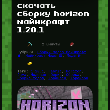
скачать
сборку horizon
майнкрафт
1.20.1
2 минуты
Рубрики:
Сборки Модов Майнкрафт
🧳
, 
Майнкрафт Моды 🟩
, 
Моды 💫
Теги:
1.20.1
, 
Fabric
, 
Horizon
, 
Java
, 
Модовая сборка
, 
Сборка
, 
Сборка модов
, 
Хорайзен
, 
Хорайзон