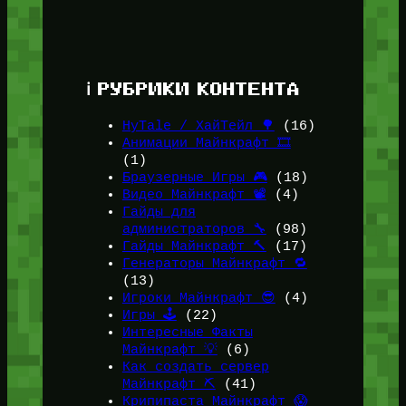
ℹ️ РУБРИКИ КОНТЕНТА
HyTale / ХайТейл 🌳
(16)
Анимации Майнкрафт 🎞️
(1)
Браузерные Игры 🎮
(18)
Видео Майнкрафт 📽️
(4)
Гайды для
администраторов 🔧
(98)
Гайды Майнкрафт 🔨
(17)
Генераторы Майнкрафт 🔁
(13)
Игроки Майнкрафт 😎
(4)
Игры 🕹️
(22)
Интересные Факты
Майнкрафт 💡
(6)
Как создать сервер
Майнкрафт ⛏️
(41)
Крипипаста Майнкрафт 😱