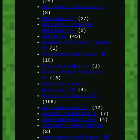
(24)
Постройки в Майнкрафте
(8)
Программы ⌨️
(27)
Промокоды и Скидки
Майнкрафт 🎫
(2)
Прочее 🧱
(45)
Раздачи Игр Стим / Steam
🎲
(1)
Ресурспаки Майнкрафт 📚
(10)
Рецепты Крафта 🪚
(1)
Сборки Модов Майнкрафт
🧳
(18)
Сборки Серверов
Майнкрафт 🎁
(4)
Сервера Майнкрафт 🛜
(166)
Сиды Майнкрафт 🌱
(12)
Скачать Майнкрафт 🔽
(7)
Скины Майнкрафт 🤹🏻
(4)
Скриншоты Майнкрафт 📸
(2)
Текстурпаки Майнкрафт 🖼️