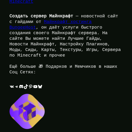
Minecraft
Создать сервер Майнкрафт
— новостной сайт
с гайдами от
Майнкрафт хостинга
BungeeHost
, он даёт услуги быстрого
создания своего Майнкрафт сервера. На
сайте Вы можете найти Лучшие Гайды,
Новости Майнкрафт, Настройку Плагинов,
Моды, Сиды, Карты, Текстуры, Игры, Сервера
по Minecraft и прочее
Ещё больше 🎁 Подарков и Мемчиков в наших
Соц Сетях:
ВКонтакте
Telegram
Discord
TikTok
Pinterest
YouTube
Bluesky