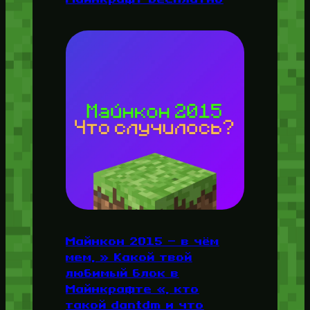
Майнкон 2015 — в чём
мем, » Какой твой
любимый блок в
Майнкрафте «, кто
такой dantdm и что