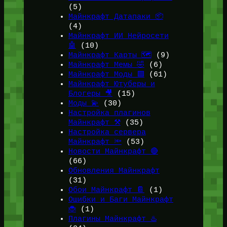
(5)
Майнкрафт Датапаки 📦
(4)
Майнкрафт ИИ Нейросети
🤖
(10)
Майнкрафт Карты 🗺️
(9)
Майнкрафт Мемы 🤣
(6)
Майнкрафт Моды 🟩
(61)
Майнкрафт Ютуберы и
Блогеры 🎥
(15)
Моды 💫
(30)
Настройка плагинов
Майнкрафт ⚒️
(35)
Настройка сервера
Майнкрафт 🔦
(53)
Новости Майнкрафт 🔴
(66)
Обновления Майнкрафт
(31)
Обои Майнкрафт 📔
(1)
Ошибки и Баги Майнкрафт
🐞
(1)
Плагины Майнкрафт ♨️