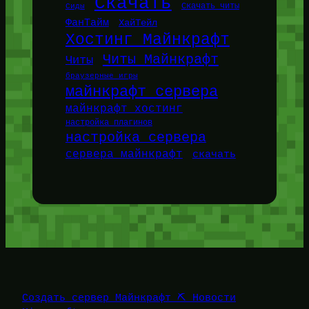
Скачать
Сиды
Скачать читы
ФанТайм
ХайТейл
Хостинг Майнкрафт
Читы Майнкрафт
Читы
браузерные игры
майнкрафт сервера
майнкрафт хостинг
настройка плагинов
настройка сервера
сервера майнкрафт
скачать
Создать сервер Майнкрафт ⛏️ Новости