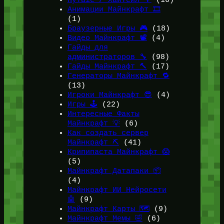
Анимации Майнкрафт 🎞️
(1)
Браузерные Игры 🎮
(18)
Видео Майнкрафт 📽️
(4)
Гайды для
администраторов 🔧
(98)
Гайды Майнкрафт 🔨
(17)
Генераторы Майнкрафт 🔁
(13)
Игроки Майнкрафт 😎
(4)
Игры 🕹️
(22)
Интересные Факты
Майнкрафт 💡
(6)
Как создать сервер
Майнкрафт ⛏️
(41)
Крипипаста Майнкрафт 😱
(5)
Майнкрафт Датапаки 📦
(4)
Майнкрафт ИИ Нейросети
🤖
(9)
Майнкрафт Карты 🗺️
(9)
Майнкрафт Мемы 🤣
(6)