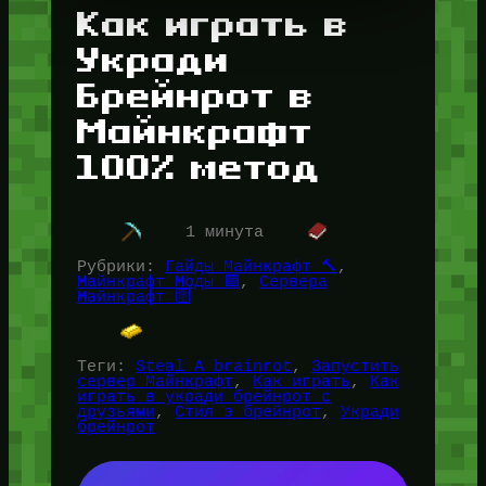
Как играть в
Укради
Брейнрот в
Майнкрафт
100% метод
1 минута
Рубрики:
Гайды Майнкрафт 🔨
, 
Майнкрафт Моды 🟩
, 
Сервера
Майнкрафт 🛜
Теги:
Steal A brainrot
, 
Запустить
сервер Майнкрафт
, 
Как играть
, 
Как
играть в укради брейнрот с
друзьями
, 
Стил э брейнрот
, 
Укради
брейнрот