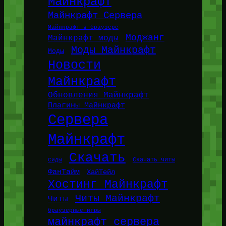
Майнкрафт
Майнкрафт Сервера
Майнкрафт в браузере
Моджанг
Майнкрафт моды
Моды Майнкрафт
Моды
Новости
Майнкрафт
Обновления Майнкрафт
Плагины Майнкрафт
Сервера
Майнкрафт
Скачать
Сиды
Скачать читы
ФанТайм
ХайТейл
Хостинг Майнкрафт
Читы Майнкрафт
Читы
браузерные игры
майнкрафт сервера