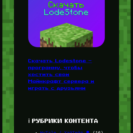
Скачать Lodestone —
программу, чтобы
хостить свои
Майнкрафт сервера и
играть с друзьями
ℹ️ РУБРИКИ КОНТЕНТА
HyTale / ХайТейл 🌳
(16)