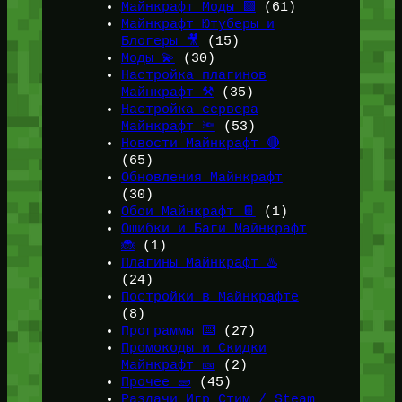
Майнкрафт Моды 🟩
(61)
Майнкрафт Ютуберы и
Блогеры 🎥
(15)
Моды 💫
(30)
Настройка плагинов
Майнкрафт ⚒️
(35)
Настройка сервера
Майнкрафт 🔦
(53)
Новости Майнкрафт 🔴
(65)
Обновления Майнкрафт
(30)
Обои Майнкрафт 📔
(1)
Ошибки и Баги Майнкрафт
🐞
(1)
Плагины Майнкрафт ♨️
(24)
Постройки в Майнкрафте
(8)
Программы ⌨️
(27)
Промокоды и Скидки
Майнкрафт 🎫
(2)
Прочее 🧱
(45)
Раздачи Игр Стим / Steam