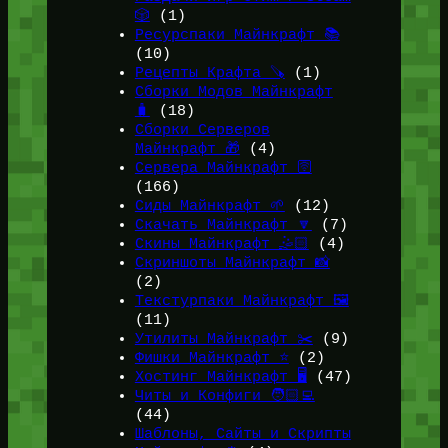
🎲
(1)
Ресурспаки Майнкрафт 📚
(10)
Рецепты Крафта 🪚
(1)
Сборки Модов Майнкрафт
🧳
(18)
Сборки Серверов
Майнкрафт 🎁
(4)
Сервера Майнкрафт 🛜
(166)
Сиды Майнкрафт 🌱
(12)
Скачать Майнкрафт 🔽
(7)
Скины Майнкрафт 🤹🏻
(4)
Скриншоты Майнкрафт 📸
(2)
Текстурпаки Майнкрафт 🖼️
(11)
Утилиты Майнкрафт ✂️
(9)
Фишки Майнкрафт ⭐
(2)
Хостинг Майнкрафт 🖥️
(47)
Читы и Конфиги 🧑🏻‍💻
(44)
Шаблоны, Сайты и Скрипты