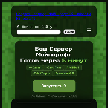
Перейти
к
содержимому
Создать сервер Майнкрафт ⛏️ Новости
Minecraft
🔎 Поиск по Сайту
Найти
Ваш Сервер
Майнкрафт
Готов через
5 минут
∞ Слоты
~7 мс Пинг
AntiDDoS
630+ Сборок
Буквенный IP
Запустить
От 99₽/мес
·
102 000+ клиентов
·
4.8/5