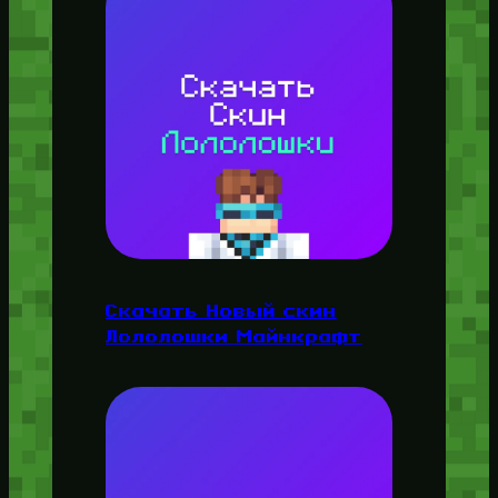
Скачать Новый скин
Лололошки Майнкрафт