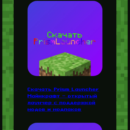
Скачать Prism Launcher
Майнкрафт — открытый
лаунчер с поддержкой
модов и модпаков