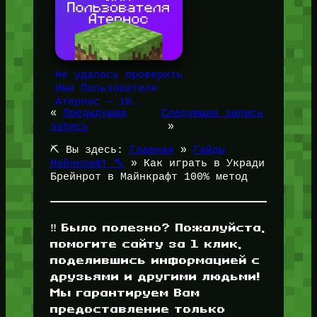
Не удалось проверить
Имя Пользователя
Атернос — 10…
«
Предыдущая
Следующая запись
запись
»
⛏️ Вы здесь:
Главная
»
Гайды
Майнкрафт 🔨
»
Как играть в Укради
Брейнрот в Майнкрафт 100% метод
‼️ Было полезно? Пожалуйста,
помогите сайту за 1 клик,
поделившись информацией с
друзьями и другими людьми!
Мы гарантируем Вам
предоставление только