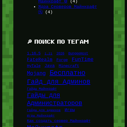
Майнкрафт ⚙️
(4)
Ядра Серверов Майнкрафт
🚰
(4)
🔎 ПОИСК ПО ТЕГАМ
1.16.5
1.21
2026
BungeeHost
FunTime
FateRealm
Forge
Java
HyTale
Minecraft
Бесплатно
Mojang
Гайд для Админов
Гайды Майнкрафт
Гайды для
Администраторов
Игры
Гайды для админов
Игры Майнкрафт
Как создать сервер Майнкрафт