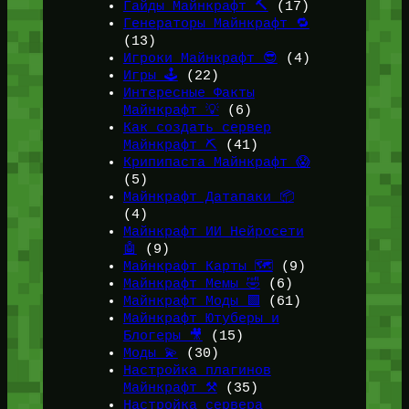
Гайды Майнкрафт 🔨
(17)
Генераторы Майнкрафт 🔁
(13)
Игроки Майнкрафт 😎
(4)
Игры 🕹️
(22)
Интересные Факты
Майнкрафт 💡
(6)
Как создать сервер
Майнкрафт ⛏️
(41)
Крипипаста Майнкрафт 😱
(5)
Майнкрафт Датапаки 📦
(4)
Майнкрафт ИИ Нейросети
🤖
(9)
Майнкрафт Карты 🗺️
(9)
Майнкрафт Мемы 🤣
(6)
Майнкрафт Моды 🟩
(61)
Майнкрафт Ютуберы и
Блогеры 🎥
(15)
Моды 💫
(30)
Настройка плагинов
Майнкрафт ⚒️
(35)
Настройка сервера