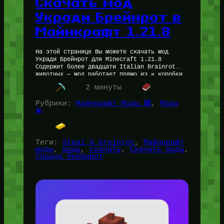
Скачать мод
Укради Брейнрот в
Майнкрафт 1.21.8
На этой странице Вы можете скачать мод
Укради Брейнрот для Minecraft 1.21.8
Содержит более двадцати Italian Brainrot
животных — мод работает прямо из » коробки
» и не требует дополнительной…
2 минуты
Рубрики:
Майнкрафт Моды 🟩
, 
Моды
💫
Теги:
Steal A brainrot
, 
Майнкрафт
моды
, 
моды
, 
скачать
, 
Скачать моды
, 
Укради брейнрот