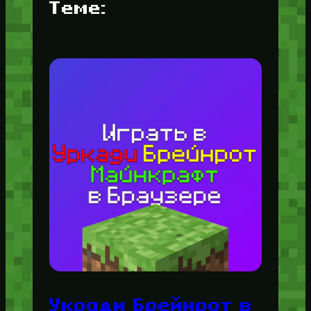
Теме:
Укради Брейнрот в