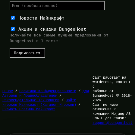
Новости Майнкрафт
Акции и скидки BungeeHost
Получайте все самые лучшие предложения от
BungeeHost в 1 месте!
Сайт работает на
WordPress, контент
с
О Нас
/
Политика Конфиденциальности
/
Для
любовью от
Авторов и Правообладателей
/
BungeeHost 💜 2018-
Рекомендательные Технологии
/
Найти
2026
игроков Майнкрафт (Каталог Игроков)
/
Сайт не имеет
Скачать Плагины Майнкрафт
отношения к
компании Mojang AB
EMAIL для Связи:
support@bungee.host