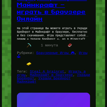
Майнкрафт —
играть в браузере
Онлайн
На этой странице Вы можете играть в Укради
Брейнрот в Майнкрафт в браузере, бесплатно
и без скачивания. Игра представляет собой
режим » Укради Брейнрот «, но в Minecraft
со всеми…
1 минута
Рубрики:
Браузерные Игры 🎮
, 
Игры
🕹️
Теги:
Steal A brainrot
, 
Играть в
игры
, 
Майнкрафт в браузере
, 
Укради
Брейнрот
, 
Укради Брейнрот
Майнкрафт