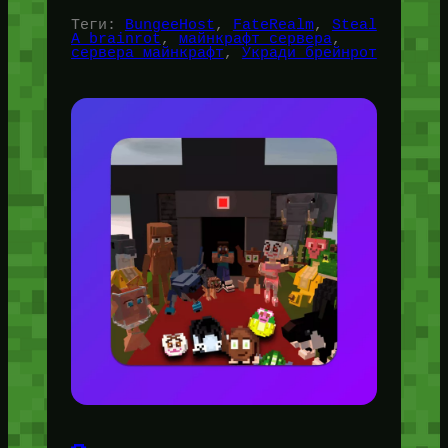
Теги:
BungeeHost
, 
FateRealm
, 
Steal
A brainrot
, 
майнкрафт сервера
, 
сервера майнкрафт
, 
Укради брейнрот