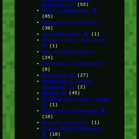
Майнкрафт 🔦
(53)
Новости Майнкрафт 🔴
(65)
Обновления Майнкрафт
(30)
Обои Майнкрафт 📔
(1)
Ошибки и Баги Майнкрафт
🐞
(1)
Плагины Майнкрафт ♨️
(24)
Постройки в Майнкрафте
(8)
Программы ⌨️
(27)
Промокоды и Скидки
Майнкрафт 🎫
(2)
Прочее 🧱
(45)
Раздачи Игр Стим / Steam
🎲
(1)
Ресурспаки Майнкрафт 📚
(10)
Рецепты Крафта 🪚
(1)
Сборки Модов Майнкрафт
🧳
(18)