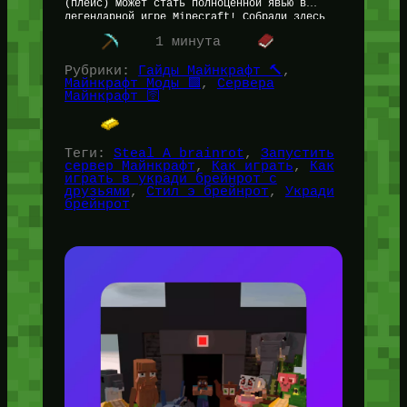
(плейс) может стать полноценной явью в
легендарной игре Minecraft! Собрали здесь
полноценный набор ресурсов и способов, как
1 минута
можно…
Рубрики:
Гайды Майнкрафт 🔨
, 
Майнкрафт Моды 🟩
, 
Сервера
Майнкрафт 🛜
Теги:
Steal A brainrot
, 
Запустить
сервер Майнкрафт
, 
Как играть
, 
Как
играть в укради брейнрот с
друзьями
, 
Стил э брейнрот
, 
Укради
брейнрот