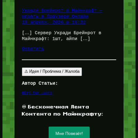
Укради Брейнрот в Майнкрафт —
играть в браузере Онлайн
10 апреля, 2026 в 10:32
[…] Сервер Укради Брейнрот в
Майнкрафт: 1шт, айпи […]
Ответить
⚠️ Идея / Проблема / Жалоба
Автор Статьи:
Пётр for_users
♾️ Бесконечная Лента
Контента по Майнкрафту:
Мне Повезёт!