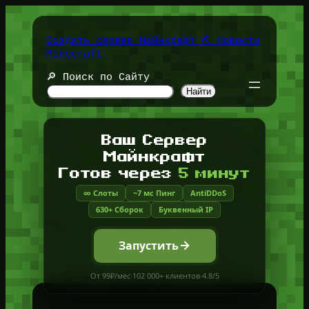
Перейти
к
содержимому
Создать сервер Майнкрафт ⛏️ Новости
Minecraft
🔎 Поиск по Сайту
Найти
Ваш Сервер
Майнкрафт
Готов через
5 минут
∞ Слоты
~7 мс Пинг
AntiDDoS
630+ Сборок
Буквенный IP
Запустить
От 99₽/мес
·
102 000+ клиентов
·
4.8/5