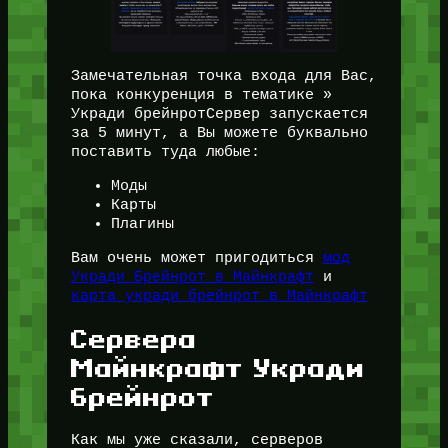
Замечательная точка входа для Вас,
пока конкуренция в тематике »
Укради брейнротСервер запускается
за 5 минут, а Вы можете буквально
поставить туда любые:
Моды
Карты
Плагины
Вам очень может пригодиться
мод
Укради Брейнрот в Майнкрафт
и
карта укради брейнрот в Майнкрафт
Сервера
Майнкрафт Укради
брейнрот
Как мы уже сказали, серверов