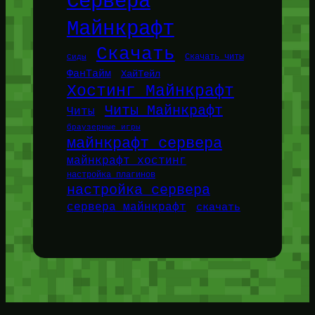
Сервера
Майнкрафт
Скачать
Сиды
Скачать читы
ФанТайм
ХайТейл
Хостинг Майнкрафт
Читы Майнкрафт
Читы
браузерные игры
майнкрафт сервера
майнкрафт хостинг
настройка плагинов
настройка сервера
сервера майнкрафт
скачать