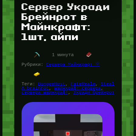
Сервер Укради
Брейнрот в
Майнкрафт:
1шт, айпи
1 минута
Рубрики:
Сервера Майнкрафт 🛜
Теги:
BungeeHost
, 
FateRealm
, 
Steal
A brainrot
, 
майнкрафт сервера
, 
сервера майнкрафт
, 
Укради брейнрот