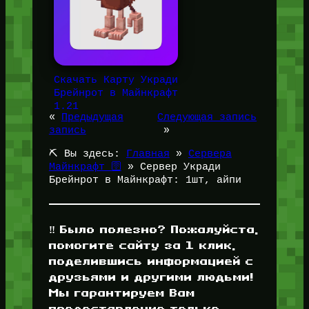
Скачать Карту Укради
Брейнрот в Майнкрафт
1.21
«
Предыдущая
Следующая запись
запись
»
⛏️ Вы здесь:
Главная
»
Сервера
Майнкрафт 🛜
»
Сервер Укради
Брейнрот в Майнкрафт: 1шт, айпи
‼️ Было полезно? Пожалуйста,
помогите сайту за 1 клик,
поделившись информацией с
друзьями и другими людьми!
Мы гарантируем Вам
предоставление только