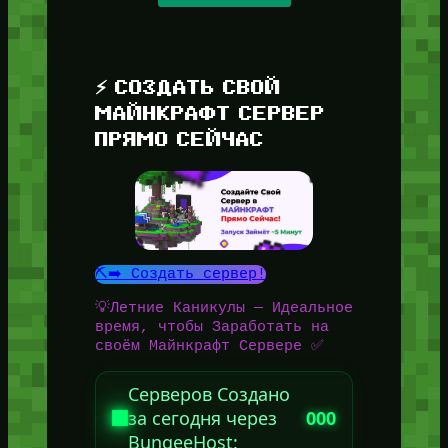
⚡ СОЗДАТЬ СВОЙ
МАЙНКРАФТ СЕРВЕР
ПРЯМО СЕЙЧАС
⛏️➡️ Создать сервер!
💡Летние Каникулы — Идеальное
время, чтобы Заработать на
своём Майнкрафт Сервере ✅
Серверов Создано
за сегодня через
000
BungeeHost: