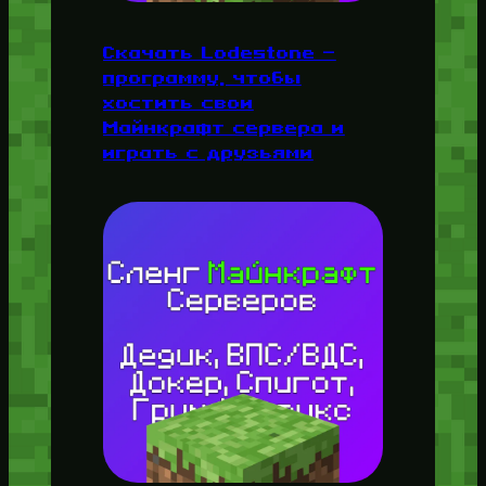
Скачать Lodestone —
программу, чтобы
хостить свои
Майнкрафт сервера и
играть с друзьями