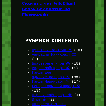
Скачать чит WildClient
Crack Бесплатно на
Майнкрафт
ℹ️ РУБРИКИ КОНТЕНТА
HyTale / ХайТейл 🌳
(16)
Анимации Майнкрафт 🎞️
(1)
Браузерные Игры 🎮
(18)
Видео Майнкрафт 📽️
(4)
Гайды для
администраторов 🔧
(98)
Гайды Майнкрафт 🔨
(17)
Генераторы Майнкрафт 🔁
(13)
Игроки Майнкрафт 😎
(4)
Игры 🕹️
(22)
Интересные Факты