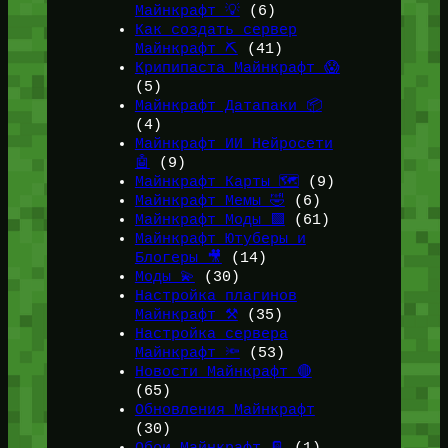
Майнкрафт 💡
(6)
Как создать сервер
Майнкрафт ⛏️
(41)
Крипипаста Майнкрафт 😱
(5)
Майнкрафт Датапаки 📦
(4)
Майнкрафт ИИ Нейросети
🤖
(9)
Майнкрафт Карты 🗺️
(9)
Майнкрафт Мемы 🤣
(6)
Майнкрафт Моды 🟩
(61)
Майнкрафт Ютуберы и
Блогеры 🎥
(14)
Моды 💫
(30)
Настройка плагинов
Майнкрафт ⚒️
(35)
Настройка сервера
Майнкрафт 🔦
(53)
Новости Майнкрафт 🔴
(65)
Обновления Майнкрафт
(30)
Обои Майнкрафт 📔
(1)