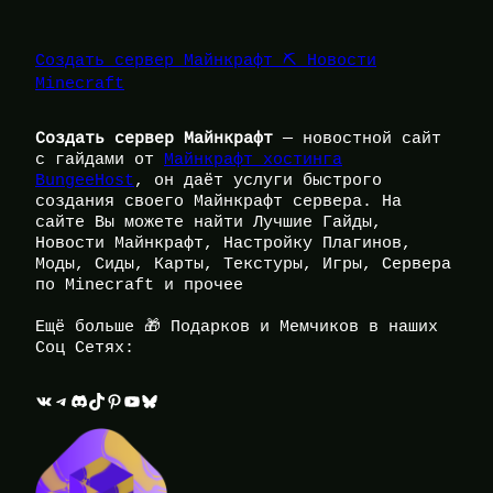
Создать сервер Майнкрафт ⛏️ Новости
Minecraft
Создать сервер Майнкрафт
— новостной сайт
с гайдами от
Майнкрафт хостинга
BungeeHost
, он даёт услуги быстрого
создания своего Майнкрафт сервера. На
сайте Вы можете найти Лучшие Гайды,
Новости Майнкрафт, Настройку Плагинов,
Моды, Сиды, Карты, Текстуры, Игры, Сервера
по Minecraft и прочее
Ещё больше 🎁 Подарков и Мемчиков в наших
Соц Сетях:
ВКонтакте
Telegram
Discord
TikTok
Pinterest
YouTube
Bluesky