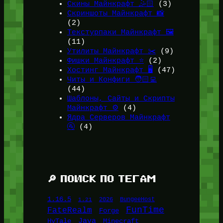
Скины Майнкрафт 🤹🏻
(3)
Скриншоты Майнкрафт 📸
(2)
Текстурпаки Майнкрафт 🖼️
(11)
Утилиты Майнкрафт ✂️
(9)
Фишки Майнкрафт ⭐
(2)
Хостинг Майнкрафт 🖥️
(47)
Читы и Конфиги 🧑🏻‍💻
(44)
Шаблоны, Сайты и Скрипты
Майнкрафт ⚙️
(4)
Ядра Серверов Майнкрафт
🚰
(4)
🔎 ПОИСК ПО ТЕГАМ
1.16.5
1.21
2026
BungeeHost
FunTime
FateRealm
Forge
Java
HyTale
Minecraft