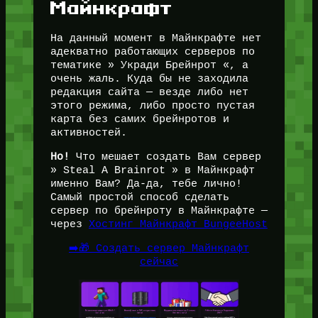
Майнкрафт
На данный момент в Майнкрафте нет
адекватно работающих серверов по
тематике » Укради Брейнрот «, а
очень жаль. Куда бы не заходила
редакция сайта — везде либо нет
этого режима, либо просто пустая
карта без самих брейнротов и
активностей.
Но!
Что мешает создать Вам сервер
» Steal A Brainrot » в Майнкрафт
именно Вам? Да-да, тебе лично!
Самый простой способ сделать
сервер по брейнроту в Майнкрафте —
через
Хостинг Майнкрафт BungeeHost
➡️🎁 Создать сервер Майнкрафт
сейчас