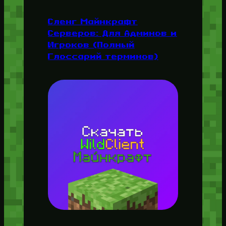
Сленг Майнкрафт
Серверов: Для Админов и
Игроков (Полный
Глоссарий терминов)