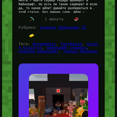
Мечта — найти Сервер Укради Брейнрот в
Майнкрафт. Но есть ли такие сервера? И если
да, то какие айпи? Давайте разбираться в
этой статье, без лишних слов. Айпи —
Сервер…
1 минута
Рубрики:
Сервера Майнкрафт 🛜
Теги:
BungeeHost
, 
FateRealm
, 
Steal
A brainrot
, 
майнкрафт сервера
, 
сервера майнкрафт
, 
Укради брейнрот