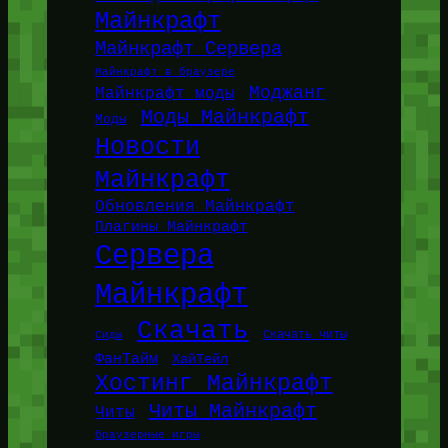
Майнкрафт
Майнкрафт Сервера
Майнкрафт в браузере
Моджанг
Майнкрафт моды
Моды Майнкрафт
Моды
Новости
Майнкрафт
Обновления Майнкрафт
Плагины Майнкрафт
Сервера
Майнкрафт
Скачать
Сиды
Скачать читы
ФанТайм
ХайТейл
Хостинг Майнкрафт
Читы Майнкрафт
Читы
браузерные игры