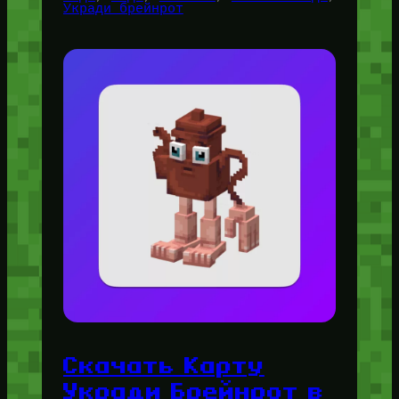
Укради брейнрот
Скачать Карту
Укради Брейнрот в