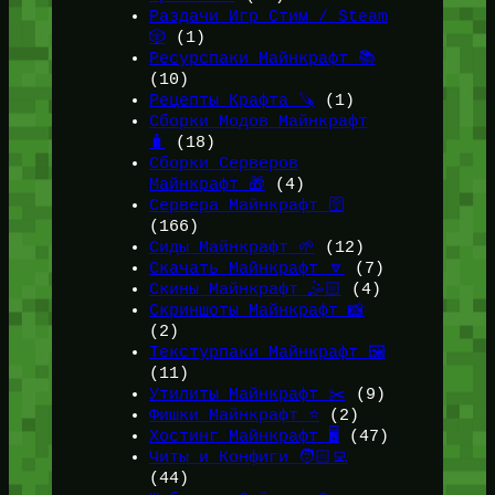
Раздачи Игр Стим / Steam
🎲
(1)
Ресурспаки Майнкрафт 📚
(10)
Рецепты Крафта 🪚
(1)
Сборки Модов Майнкрафт
🧳
(18)
Сборки Серверов
Майнкрафт 🎁
(4)
Сервера Майнкрафт 🛜
(166)
Сиды Майнкрафт 🌱
(12)
Скачать Майнкрафт 🔽
(7)
Скины Майнкрафт 🤹🏻
(4)
Скриншоты Майнкрафт 📸
(2)
Текстурпаки Майнкрафт 🖼️
(11)
Утилиты Майнкрафт ✂️
(9)
Фишки Майнкрафт ⭐
(2)
Хостинг Майнкрафт 🖥️
(47)
Читы и Конфиги 🧑🏻‍💻
(44)