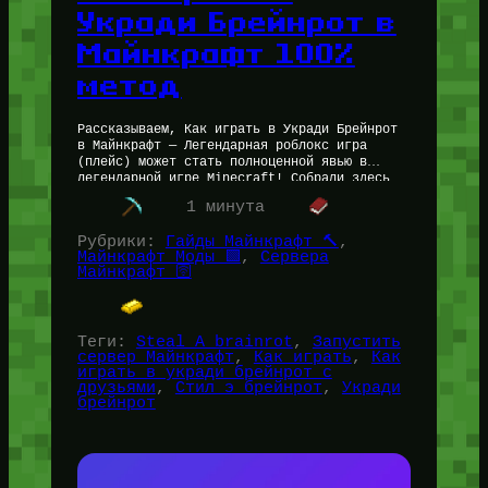
Укради Брейнрот в
Майнкрафт 100%
метод
Рассказываем, Как играть в Укради Брейнрот
в Майнкрафт — Легендарная роблокс игра
(плейс) может стать полноценной явью в
легендарной игре Minecraft! Собрали здесь
полноценный набор ресурсов и способов, как
1 минута
можно…
Рубрики:
Гайды Майнкрафт 🔨
, 
Майнкрафт Моды 🟩
, 
Сервера
Майнкрафт 🛜
Теги:
Steal A brainrot
, 
Запустить
сервер Майнкрафт
, 
Как играть
, 
Как
играть в укради брейнрот с
друзьями
, 
Стил э брейнрот
, 
Укради
брейнрот