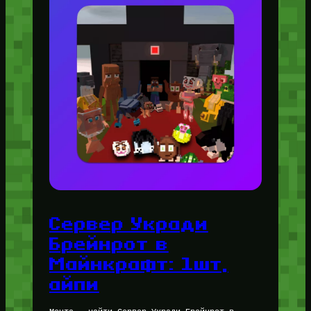
Сервер Укради
Брейнрот в
Майнкрафт: 1шт,
айпи