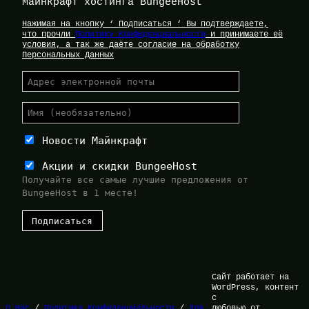
Майнкрафт хостинга BungeeHost
Нажимая на кнопку ‘ Подписаться ‘ Вы подтверждаете,
что прочли
Политику Конфиденциальности
и принимаете её
условия, а так же даёте согласие на обработку
Персональных Данных
Новости Майнкрафт
Акции и скидки BungeeHost
Получайте все самые лучшие предложения от
BungeeHost в 1 месте!
Сайт работает на
WordPress, контент
с
О Нас
/
Политика Конфиденциальности
/
Для
любовью от