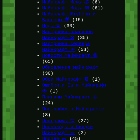
Майнкрафт Мемы 🤣
(6)
Майнкрафт Моды 🟩
(61)
Майнкрафт Ютуберы и
Блогеры 🎥
(15)
Моды 💫
(30)
Настройка плагинов
Майнкрафт ⚒️
(35)
Настройка сервера
Майнкрафт 🔦
(53)
Новости Майнкрафт 🔴
(65)
Обновления Майнкрафт
(30)
Обои Майнкрафт 📔
(1)
Ошибки и Баги Майнкрафт
🐞
(1)
Плагины Майнкрафт ♨️
(24)
Постройки в Майнкрафте
(8)
Программы ⌨️
(27)
Промокоды и Скидки
Майнкрафт 🎫
(2)
Прочее 🧱
(45)