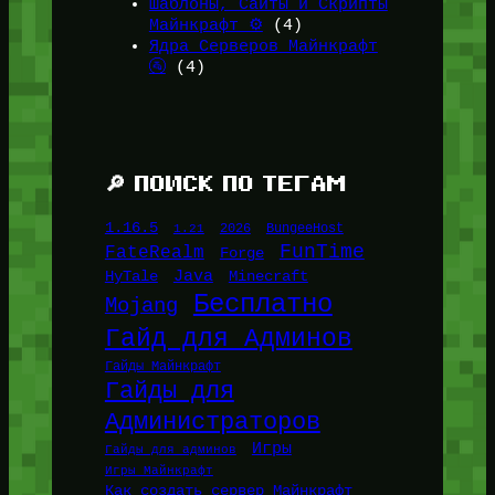
Шаблоны, Сайты и Скрипты
Майнкрафт ⚙️
(4)
Ядра Серверов Майнкрафт
🚰
(4)
🔎 ПОИСК ПО ТЕГАМ
1.16.5
1.21
2026
BungeeHost
FunTime
FateRealm
Forge
Java
HyTale
Minecraft
Бесплатно
Mojang
Гайд для Админов
Гайды Майнкрафт
Гайды для
Администраторов
Игры
Гайды для админов
Игры Майнкрафт
Как создать сервер Майнкрафт