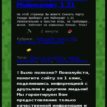
Майнкрафт 1.21
На этой странице Вы можете Скачать Карту
Укради Брейнрот для Майнкрафт 1.21
Увлекательная и простая игра, не требующая
модов. Работает на командных блоках. Steal
a Brairot — популярный, поймавший Хайп…
2 минуты
Рубрики:
Майнкрафт Карты 🗺️
, 
Постройки в Майнкрафте
Теги:
Steal A brainrot
, 
Карта
Майнкрафт
, 
Карты
, 
Укради брейнрот
‼️ Было полезно? Пожалуйста,
помогите сайту за 1 клик,
поделившись информацией с
друзьями и другими людьми!
Мы гарантируем Вам
предоставление только
качественной информации и