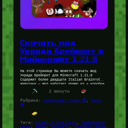
Скачать мод
Укради Брейнрот в
Майнкрафт 1.21.8
На этой странице Вы можете скачать мод
Укради Брейнрот для Minecraft 1.21.8
Содержит более двадцати Italian Brainrot
животных — мод работает прямо из » коробки
» и не требует дополнительной…
2 минуты
Рубрики:
Майнкрафт Моды 🟩
, 
Моды
💫
Теги:
Steal A brainrot
, 
Майнкрафт
моды
, 
моды
, 
скачать
, 
Скачать моды
, 