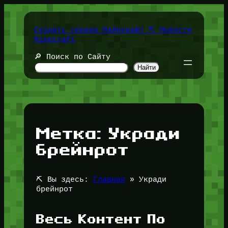
Перейти
к
содержимому
Создать сервер Майнкрафт ⛏️ Новости
Minecraft
🔎 Поиск по Сайту
Найти
Метка:
Укради
брейнрот
⛏️ Вы здесь:
Главная
»
Укради
брейнрот
Весь Контент По