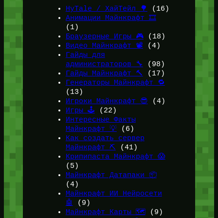
HyTale / ХайТейл 🌳
(16)
Анимации Майнкрафт 🎞️
(1)
Браузерные Игры 🎮
(18)
Видео Майнкрафт 📽️
(4)
Гайды для
администраторов 🔧
(98)
Гайды Майнкрафт 🔨
(17)
Генераторы Майнкрафт 🔁
(13)
Игроки Майнкрафт 😎
(4)
Игры 🕹️
(22)
Интересные Факты
Майнкрафт 💡
(6)
Как создать сервер
Майнкрафт ⛏️
(41)
Крипипаста Майнкрафт 😱
(5)
Майнкрафт Датапаки 📦
(4)
Майнкрафт ИИ Нейросети
🤖
(9)
Майнкрафт Карты 🗺️
(9)