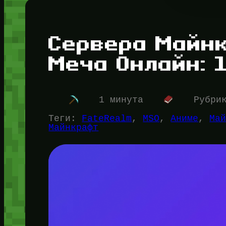
Сервера Майн
Меча Онлайн: 
1 минута
Рубри
Теги:
FateRealm
, 
MSO
, 
Аниме
, 
Ма
Майнкрафт