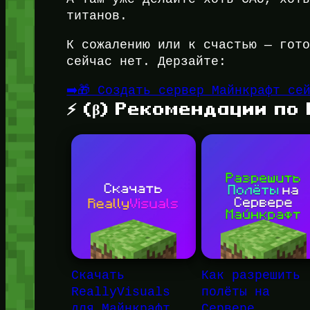
титанов.
К сожалению или к счастью — гот
сейчас нет. Дерзайте:
➡️🎁 Создать сервер Майнкрафт се
⚡ (β) Рекомендации по
Скачать
Как разрешить
ReallyVisuals
полёты на
для Майнкрафт
Сервере