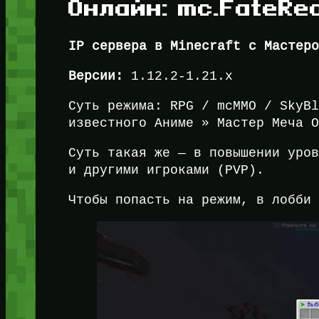
Онлайн: mc.FateRea
IP сервера в Minecraft с Мастер
Версии:
1.12.2-1.21.x
Суть режима: RPG / mcMMO / SkyB
известного Аниме » Мастер Меча 
Суть такая же — в повышении уро
и другими игроками (PVP).
Чтобы попасть на режим, в лобби