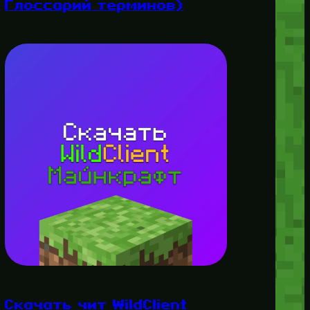
Глоссарий терминов)
Скачать чит WildClient