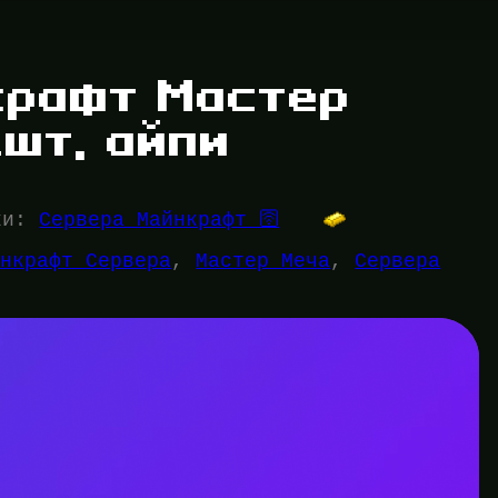
крафт Мастер
1шт, айпи
ки:
Сервера Майнкрафт 🛜
йнкрафт Сервера
, 
Мастер Меча
, 
Сервера