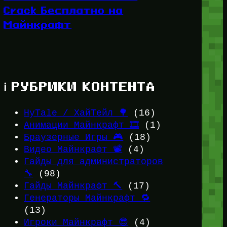
Crack Бесплатно на
Майнкрафт
ℹ️ РУБРИКИ КОНТЕНТА
HyTale / ХайТейл 🌳
(16)
Анимации Майнкрафт 🎞️
(1)
Браузерные Игры 🎮
(18)
Видео Майнкрафт 📽️
(4)
Гайды для администраторов
🔧
(98)
Гайды Майнкрафт 🔨
(17)
Генераторы Майнкрафт 🔁
(13)
Игроки Майнкрафт 😎
(4)