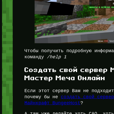
Чтобы получить подробную информ
команду
/help 1
Создать свой сервер 
Мастер Меча Онлайн
Если этот сервер Вам не подходи
почему бы не
создать свой серве
Майнкрафт BungeeHost
?
А там уже делайте хоть САО, хот