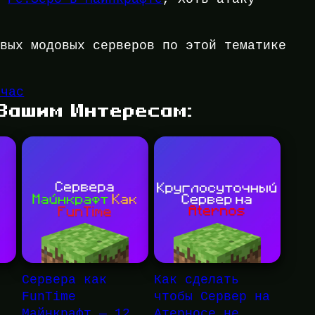
овых модовых серверов по этой тематике
йчас
 Вашим Интересам:
Сервера как
Как сделать
FunTime
чтобы Сервер на
Майнкрафт — 12
Атерносе не