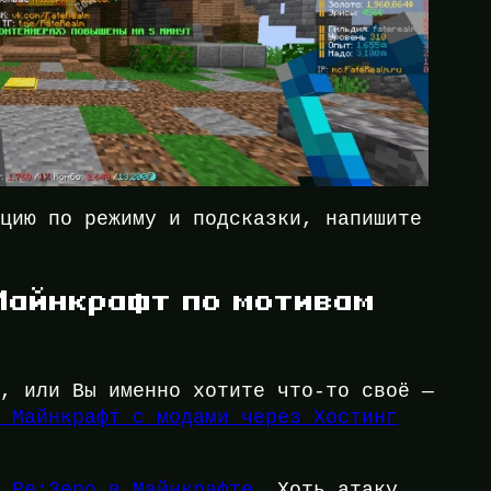
ацию по режиму и подсказки, напишите
Майнкрафт по мотивам
т, или Вы именно хотите что-то своё —
р Майнкрафт с модами через Хостинг
ь
Ре:Зеро в Майнкрафте
, Хоть атаку