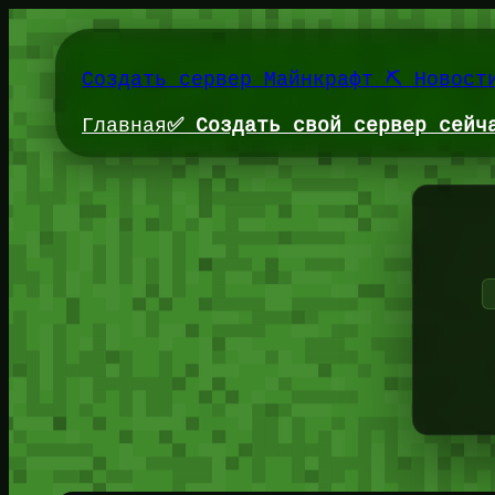
Перейти
к
содержимому
Создать сервер Майнкрафт ⛏️ Новост
Главная
✅ Создать свой сервер сейч