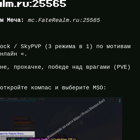
lm.ru:25565
ом Меча:
mc.FateRealm.ru:25565
lock / SkyPVP (3 режима в 1) по мотивам
Онлайн «.
вне, прокачке, победе над врагами (PVE)
 откройте компас и выберите MSO: