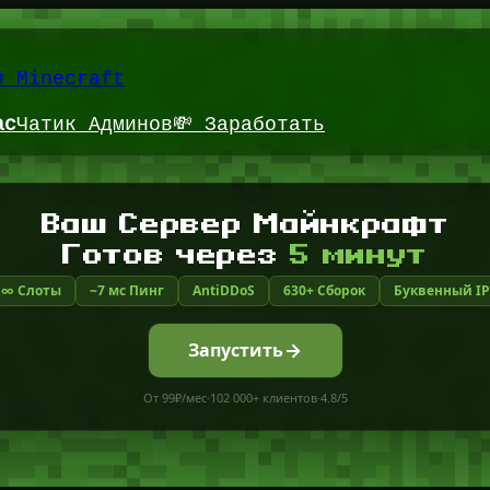
и Minecraft
ас
Чатик Админов
💸 Заработать
Ваш Сервер Майнкрафт
Готов через
5 минут
∞ Слоты
~7 мс Пинг
AntiDDoS
630+ Сборок
Буквенный IP
Запустить
От 99₽/мес
·
102 000+ клиентов
·
4.8/5