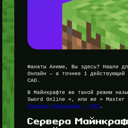
Фанаты Аниме, Вы здесь? Нашли д
Онлайн — а точнее 1 действующий
САО.
В Майнкрафте же такой режим наз
Sword Online «, или же » Master
Сервера Майнкрафт с MSO
.
Сервера Майнкраф