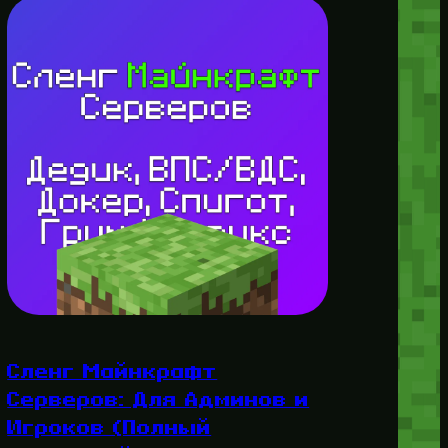
Сленг Майнкрафт
Серверов: Для Админов и
Игроков (Полный