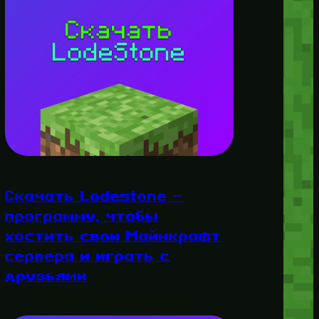
Скачать Lodestone —
программу, чтобы
хостить свои Майнкрафт
сервера и играть с
друзьями