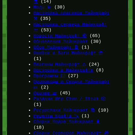
🎥
(14)
Моды 💫
(30)
Настройка плагинов Майнкрафт
⚒️
(35)
Настройка сервера Майнкрафт
🔦
(53)
Новости Майнкрафт 🔴
(65)
Обновления Майнкрафт
(30)
Обои Майнкрафт 📔
(1)
Ошибки и Баги Майнкрафт 🐞
(1)
Плагины Майнкрафт ♨️
(24)
Постройки в Майнкрафте
(8)
Программы ⌨️
(27)
Промокоды и Скидки Майнкрафт
🎫
(2)
Прочее 🧱
(45)
Раздачи Игр Стим / Steam 🎲
(1)
Ресурспаки Майнкрафт 📚
(10)
Рецепты Крафта 🪚
(1)
Сборки Модов Майнкрафт 🧳
(18)
Сборки Серверов Майнкрафт 🎁