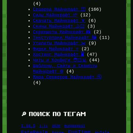
(4)
Сервера Майнкрафт 🛜
(166)
Сиды Майнкрафт 🌱
(12)
Скачать Майнкрафт 🔽
(6)
Скины Майнкрафт 🤹🏻
(3)
Скриншоты Майнкрафт 📸
(2)
Текстурпаки Майнкрафт 🖼️
(11)
Утилиты Майнкрафт ✂️
(9)
Фишки Майнкрафт ⭐
(2)
Хостинг Майнкрафт 🖥️
(47)
Читы и Конфиги 🧑🏻‍💻
(44)
Шаблоны, Сайты и Скрипты
Майнкрафт ⚙️
(4)
Ядра Серверов Майнкрафт 🚰
(4)
🔎 ПОИСК ПО ТЕГАМ
1.16.5
1.21
2026
BungeeHost
FunTime
FateRealm
HyTale
Forge