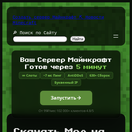
Перейти
к
содержимому
Создать сервер Майнкрафт ⛏️ Новости
Minecraft
🔎 Поиск по Сайту
Найти
Ваш Сервер Майнкрафт
Готов через
5 минут
∞ Слоты
~7 мс Пинг
AntiDDoS
630+ Сборок
Буквенный IP
Запустить
От 99₽/мес
·
102 000+ клиентов
·
4.8/5
Скачать Мод на