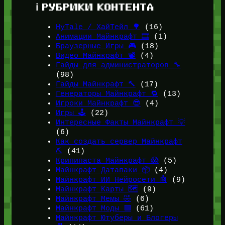
ℹ️ РУБРИКИ КОНТЕНТА
HyTale / ХайТейл 🌳
(16)
Анимации Майнкрафт 🎞️
(1)
Браузерные Игры 🎮
(18)
Видео Майнкрафт 📽️
(4)
Гайды для администраторов 🔧
(98)
Гайды Майнкрафт 🔨
(17)
Генераторы Майнкрафт 🔁
(13)
Игроки Майнкрафт 😎
(4)
Игры 🕹️
(22)
Интересные Факты Майнкрафт 💡
(6)
Как создать сервер Майнкрафт
⛏️
(41)
Крипипаста Майнкрафт 😱
(5)
Майнкрафт Датапаки 📦
(4)
Майнкрафт ИИ Нейросети 🤖
(9)
Майнкрафт Карты 🗺️
(9)
Майнкрафт Мемы 🤣
(6)
Майнкрафт Моды 🟩
(61)
Майнкрафт Ютуберы и Блогеры