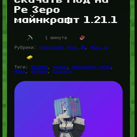
Ре Зеро
майнкрафт 1.21.1
1 минута
Рубрики:
Майнкрафт Моды 🟩
, 
Моды 💫
Теги:
REZERO
, 
Аниме
, 
Майнкрафт моды
, 
Моды
, 
резеро
, 
Скачать