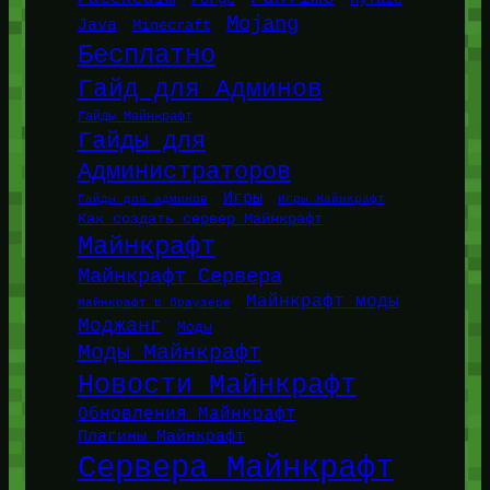
Mojang
Java
Minecraft
Бесплатно
Гайд для Админов
Гайды Майнкрафт
Гайды для
Администраторов
Игры
Гайды для админов
Игры Майнкрафт
Как создать сервер Майнкрафт
Майнкрафт
Майнкрафт Сервера
Майнкрафт моды
Майнкрафт в браузере
Моджанг
Моды
Моды Майнкрафт
Новости Майнкрафт
Обновления Майнкрафт
Плагины Майнкрафт
Сервера Майнкрафт