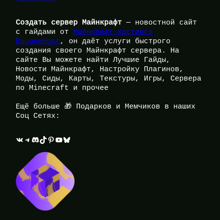
Создать сервер Майнкрафт
— новостной сайт
с гайдами от
Майнкрафт хостинга
BungeeHost
, он даёт услуги быстрого
создания своего Майнкрафт сервера. На
сайте Вы можете найти Лучшие Гайды,
Новости Майнкрафт, Настройку Плагинов,
Моды, Сиды, Карты, Текстуры, Игры, Сервера
по Minecraft и прочее
Ещё больше 🎁 Подарков и Мемчиков в наших
Соц Сетях:
ВКонтакте
Telegram
Discord
TikTok
Pinterest
YouTube
Bluesky