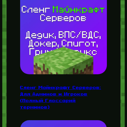
Сленг Майнкрафт Серверов:
Для Админов и Игроков
(Полный Глоссарий
терминов)