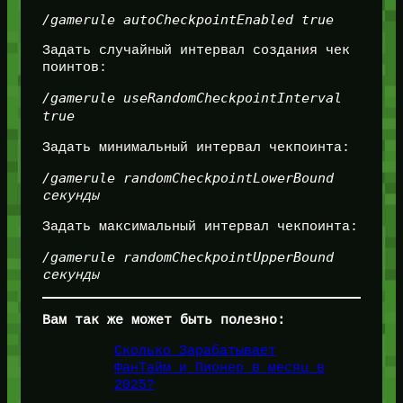
/gamerule autoCheckpointEnabled true
Задать случайный интервал создания чек
поинтов:
/gamerule useRandomCheckpointInterval
true
Задать минимальный интервал чекпоинта:
/gamerule randomCheckpointLowerBound
секунды
Задать максимальный интервал чекпоинта:
/gamerule randomCheckpointUpperBound
секунды
Вам так же может быть полезно:
Сколько Зарабатывает
ФанТайм и Пионер в месяц в
2025?