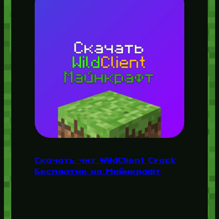
Скачать чит WildClient Crack
Бесплатно на Майнкрафт