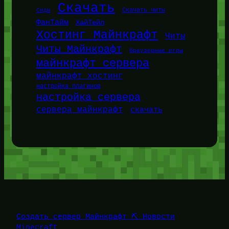
Скачать
Сиды
Скачать читы
ФанТайм
ХайТейл
Хостинг Майнкрафт
Читы
Читы Майнкрафт
браузерные игры
майнкрафт сервера
майнкрафт хостинг
настройка плагинов
настройка сервера
сервера майнкрафт
скачать
Создать сервер Майнкрафт ⛏️ Новости
Minecraft