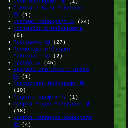
Обои Майнкрафт 📔
(1)
Ошибки и Баги Майнкрафт
🐞
(1)
Плагины Майнкрафт ♨️
(24)
Постройки в Майнкрафте
(8)
Программы ⌨️
(27)
Промокоды и Скидки
Майнкрафт 🎫
(2)
Прочее 🧱
(45)
Раздачи Игр Стим / Steam
🎲
(1)
Ресурспаки Майнкрафт 📚
(10)
Рецепты Крафта 🪚
(1)
Сборки Модов Майнкрафт 🧳
(18)
Сборки Серверов Майнкрафт
🎁
(4)