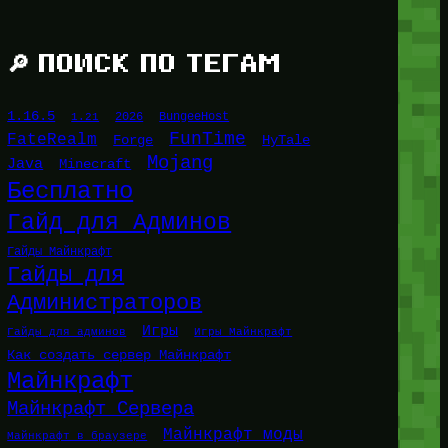
🔎 ПОИСК ПО ТЕГАМ
1.16.5
1.21
2026
BungeeHost
FunTime
FateRealm
HyTale
Forge
Mojang
Java
Minecraft
Бесплатно
Гайд для Админов
Гайды Майнкрафт
Гайды для
Администраторов
Игры
Гайды для админов
Игры Майнкрафт
Как создать сервер Майнкрафт
Майнкрафт
Майнкрафт Сервера
Майнкрафт моды
Майнкрафт в браузере