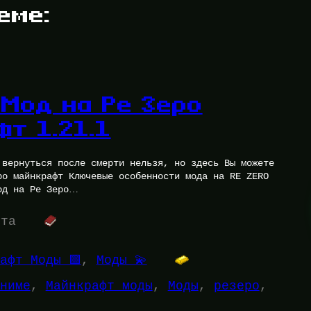
еме:
 Мод на Ре Зеро
т 1.21.1
 вернуться после смерти нельзя, но здесь Вы можете
ро майнкрафт Ключевые особенности мода на RE ZERO
од на Ре Зеро…
ута
афт Моды 🟩
, 
Моды 💫
ниме
, 
Майнкрафт моды
, 
Моды
, 
резеро
, 