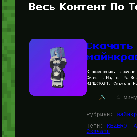
Весь Контент По Т
Скачать
майнкраф
К сожалению, в жизни
Скачать Мод на Ре Зе
MINECRAFT: Скачать М
1 мин
Рубрики:
Майнкр
Теги:
REZERO
, 
А
Скачать