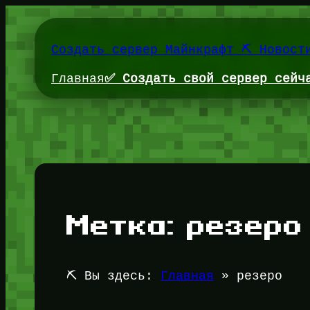
Перейти
к
содержимому
Создать сервер Майнкрафт ⛏️ Новост
Главная
✅ Создать свой сервер сейч
Метка:
резеро
⛏️ Вы здесь:
Главная
»
резеро