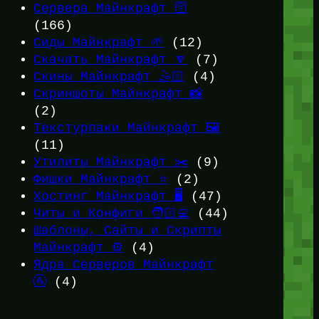
Сервера Майнкрафт 🛜
(166)
Сиды Майнкрафт 🌱
(12)
Скачать Майнкрафт 🔽
(7)
Скины Майнкрафт 🤹🏻
(4)
Скриншоты Майнкрафт 📸
(2)
Текстурпаки Майнкрафт 🖼️
(11)
Утилиты Майнкрафт ✂️
(9)
Фишки Майнкрафт ⭐
(2)
Хостинг Майнкрафт 🖥️
(47)
Читы и Конфиги 🧑🏻‍💻
(44)
Шаблоны, Сайты и Скрипты
Майнкрафт ⚙️
(4)
Ядра Серверов Майнкрафт
🚰
(4)