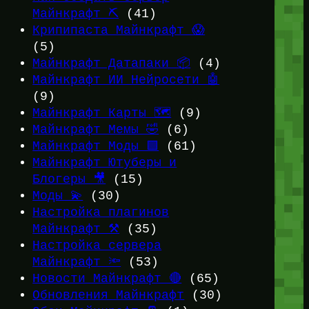
Майнкрафт ⛏️
(41)
Крипипаста Майнкрафт 😱
(5)
Майнкрафт Датапаки 📦
(4)
Майнкрафт ИИ Нейросети 🤖
(9)
Майнкрафт Карты 🗺️
(9)
Майнкрафт Мемы 🤣
(6)
Майнкрафт Моды 🟩
(61)
Майнкрафт Ютуберы и
Блогеры 🎥
(15)
Моды 💫
(30)
Настройка плагинов
Майнкрафт ⚒️
(35)
Настройка сервера
Майнкрафт 🔦
(53)
Новости Майнкрафт 🔴
(65)
Обновления Майнкрафт
(30)