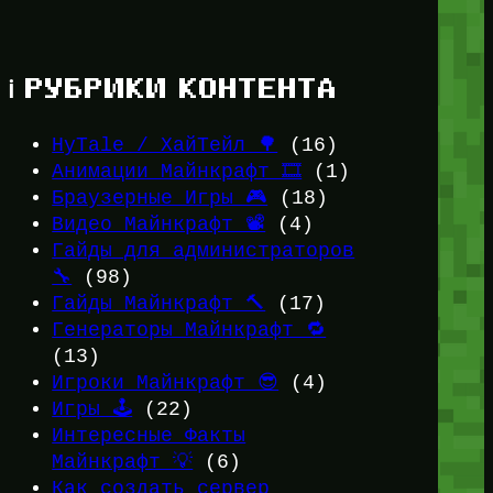
ℹ️ РУБРИКИ КОНТЕНТА
HyTale / ХайТейл 🌳
(16)
Анимации Майнкрафт 🎞️
(1)
Браузерные Игры 🎮
(18)
Видео Майнкрафт 📽️
(4)
Гайды для администраторов
🔧
(98)
Гайды Майнкрафт 🔨
(17)
Генераторы Майнкрафт 🔁
(13)
Игроки Майнкрафт 😎
(4)
Игры 🕹️
(22)
Интересные Факты
Майнкрафт 💡
(6)
Как создать сервер