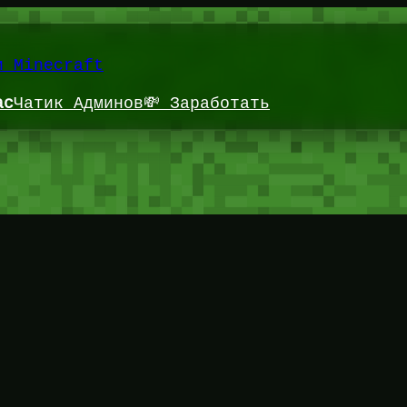
и Minecraft
ас
Чатик Админов
💸 Заработать