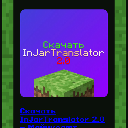
Скачать
InJarTranslator 2.0
— Майнкрафт