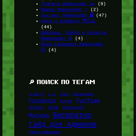
Утилиты Майнкрафт ✂️
(9)
Фишки Майнкрафт ⭐
(2)
Хостинг Майнкрафт 🖥️
(47)
Читы и Конфиги 🧑🏻‍💻
(44)
Шаблоны, Сайты и Скрипты
Майнкрафт ⚙️
(4)
Ядра Серверов Майнкрафт
🚰
(4)
🔎 ПОИСК ПО ТЕГАМ
1.16.5
1.21
2026
BungeeHost
FunTime
FateRealm
Forge
Java
HyTale
Minecraft
Бесплатно
Mojang
Гайд для Админов
Гайды Майнкрафт