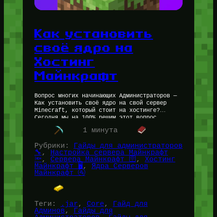
Как установить
своё ядро на
Хостинг
Майнкрафт
Вопрос многих начинающих Администраторов —
Как установить своё ядро на свой сервер
Minecraft, который стоит на хостинге?
Сегодня мы на 100% решим этот вопрос.
Статья написана Администратором Петром
1 минута
(for_users) с…
Рубрики:
Гайды для администраторов
🔧
, 
Настройка сервера Майнкрафт
🔦
, 
Сервера Майнкрафт 🛜
, 
Хостинг
Майнкрафт 🖥️
, 
Ядра Серверов
Майнкрафт 🚰
Теги:
.jar
, 
Core
, 
Гайд для
Админов
, 
Гайды для