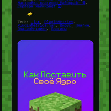
Настройка плагинов Майнкрафт ⚒️
, 
Сервера Майнкрафт 🛜
Теги:
.jar
, 
PluginMetrics
, 
PluginMetrics.jar
, 
Вирус
, 
Плагин
, 
ПлагинМетрикс
, 
Плагины