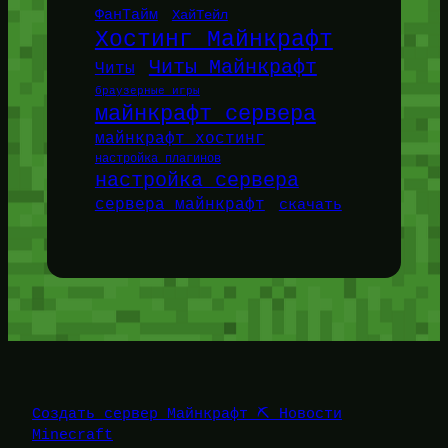
ФанТайм
ХайТейл
Хостинг Майнкрафт
Читы Майнкрафт
Читы
браузерные игры
майнкрафт сервера
майнкрафт хостинг
настройка плагинов
настройка сервера
сервера майнкрафт
скачать
Создать сервер Майнкрафт ⛏️ Новости
Minecraft