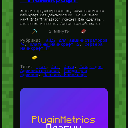
Хотели отредактировать код Java-плагина на
Майнкрафт без декомпиляции, но не знали
как? InJarTranslator поможет Вам сделать
это легко и просто. Данная разработка от
кодера SaharNoobly была сделана довольно
2 минуты
давно —…
Рубрики:
Гайды для администраторов
🔧
, 
Плагины Майнкрафт ♨️
, 
Сервера
Майнкрафт 🛜
Теги:
.jar
, 
Jar
, 
Java
, 
Гайды для
Администраторов
, 
Гайды для
админов
, 
Плагины Майнкрафт