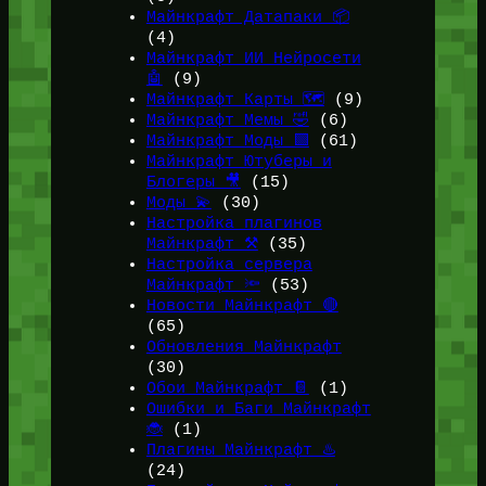
Майнкрафт Датапаки 📦
(4)
Майнкрафт ИИ Нейросети
🤖
(9)
Майнкрафт Карты 🗺️
(9)
Майнкрафт Мемы 🤣
(6)
Майнкрафт Моды 🟩
(61)
Майнкрафт Ютуберы и
Блогеры 🎥
(15)
Моды 💫
(30)
Настройка плагинов
Майнкрафт ⚒️
(35)
Настройка сервера
Майнкрафт 🔦
(53)
Новости Майнкрафт 🔴
(65)
Обновления Майнкрафт
(30)
Обои Майнкрафт 📔
(1)
Ошибки и Баги Майнкрафт
🐞
(1)
Плагины Майнкрафт ♨️
(24)