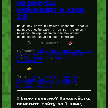
на вирусы
майнкрафт и хаки
2.0
На данном сайте Вы можете Проверить плагин
на вирусы майнкрафт, а так же на вирусы и
бэкдоры. Чекер плагинов для Майнкрафт
серверов на вирусы и хаки работает
максимально точно и…
1 минута
Рубрики:
Гайды для администраторов
🔧
, 
Настройка сервера Майнкрафт
🔦
, 
Программы ⌨️
, 
Сервера
Майнкрафт 🛜
Теги:
.jar
, 
Гайд для Админов
, 
Майнкрафт Плагины
, 
Майнкрафт
Сервера
, 
Проверка на вирусы
, 
Проверка на хаки
‼️ Было полезно? Пожалуйста,
помогите сайту за 1 клик,