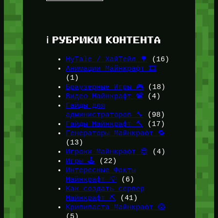
ℹ️ РУБРИКИ КОНТЕНТА
HyTale / ХайТейл 🌳
(16)
Анимации Майнкрафт 🎞️
(1)
Браузерные Игры 🎮
(18)
Видео Майнкрафт 📽️
(4)
Гайды для
администраторов 🔧
(98)
Гайды Майнкрафт 🔨
(17)
Генераторы Майнкрафт 🔁
(13)
Игроки Майнкрафт 😎
(4)
Игры 🕹️
(22)
Интересные Факты
Майнкрафт 💡
(6)
Как создать сервер
Майнкрафт ⛏️
(41)
Крипипаста Майнкрафт 😱
(5)