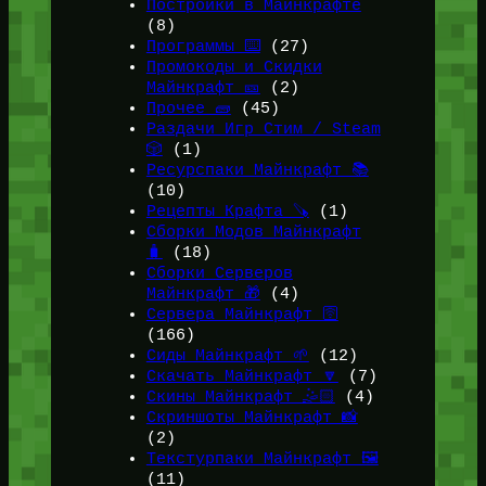
Постройки в Майнкрафте
(8)
Программы ⌨️
(27)
Промокоды и Скидки
Майнкрафт 🎫
(2)
Прочее 🧱
(45)
Раздачи Игр Стим / Steam
🎲
(1)
Ресурспаки Майнкрафт 📚
(10)
Рецепты Крафта 🪚
(1)
Сборки Модов Майнкрафт
🧳
(18)
Сборки Серверов
Майнкрафт 🎁
(4)
Сервера Майнкрафт 🛜
(166)
Сиды Майнкрафт 🌱
(12)
Скачать Майнкрафт 🔽
(7)
Скины Майнкрафт 🤹🏻
(4)
Скриншоты Майнкрафт 📸
(2)
Текстурпаки Майнкрафт 🖼️
(11)