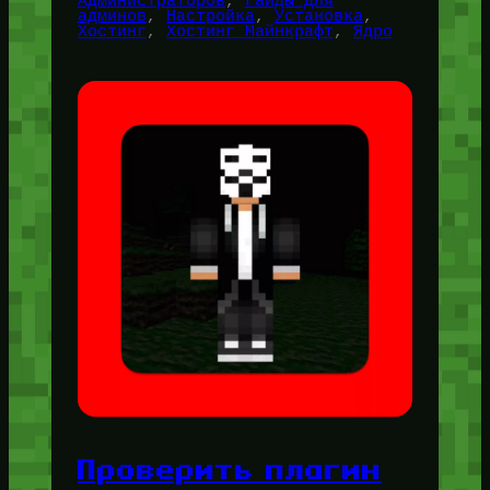
Администраторов
, 
Гайды для
админов
, 
Настройка
, 
Установка
, 
Хостинг
, 
Хостинг Майнкрафт
, 
Ядро
Проверить плагин