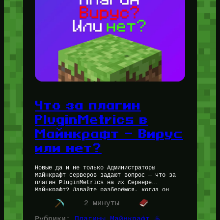
Что за плагин
PluginMetrics в
Майнкрафт — Вирус
или нет?
Новые да и не только Администраторы
Майнкрафт серверов задают вопрос — что за
плагин PluginMetrics на их Сервере
Майнкрафт? Давайте разберёмся, когда он
безопасен, а когда Плагин Метрикс является
2 минуты
вирусом…
Рубрики:
Плагины Майнкрафт ♨️
, 