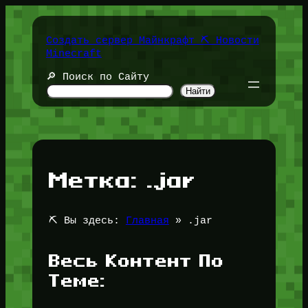
Перейти
к
содержимому
Создать сервер Майнкрафт ⛏️ Новости
Minecraft
🔎 Поиск по Сайту
Найти
Метка:
.jar
⛏️ Вы здесь:
Главная
»
.jar
Весь Контент По
Теме: