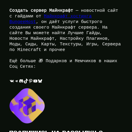
Создать сервер Майнкрафт
— новостной сайт
с гайдами от
Майнкрафт хостинга
BungeeHost
, он даёт услуги быстрого
создания своего Майнкрафт сервера. На
сайте Вы можете найти Лучшие Гайды,
Новости Майнкрафт, Настройку Плагинов,
Моды, Сиды, Карты, Текстуры, Игры, Сервера
по Minecraft и прочее
Ещё больше 🎁 Подарков и Мемчиков в наших
Соц Сетях:
ВКонтакте
Telegram
Discord
TikTok
Pinterest
YouTube
Bluesky