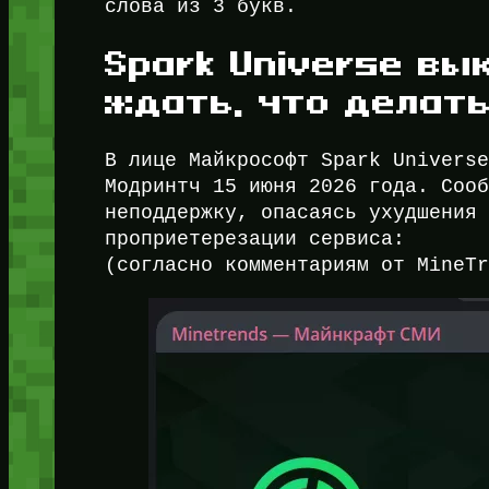
слова из 3 букв.
Spark Universe вы
ждать, что делат
В лице Майкрософт Spark Univers
Модринтч 15 июня 2026 года. Соо
неподдержку, опасаясь ухудшения
проприетерезации сервиса:
(согласно комментариям от MineT