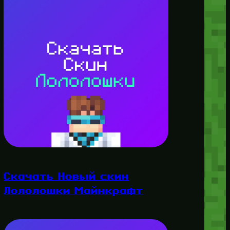
Скачать Новый скин
Лололошки Майнкрафт