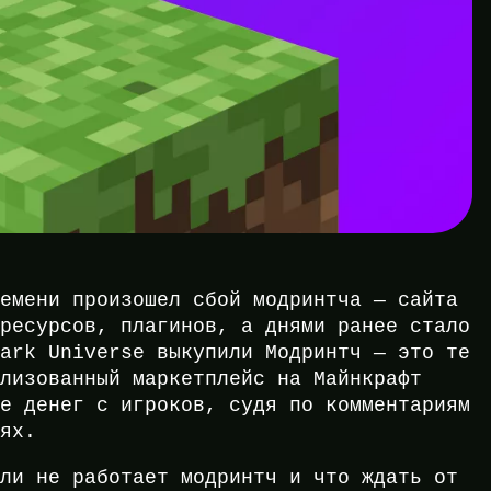
ремени произошел сбой модринтча — сайта
 ресурсов, плагинов, а днями ранее стало
park Universe выкупили Модринтч — это те
ализованный маркетплейс на Майнкрафт
ие денег с игроков, судя по комментариям
тях.
сли не работает модринтч и что ждать от