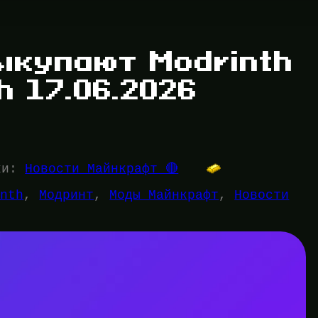
ыкупают Modrinth
h 17.06.2026
ки:
Новости Майнкрафт 🔴
inth
, 
Модринт
, 
Моды Майнкрафт
, 
Новости