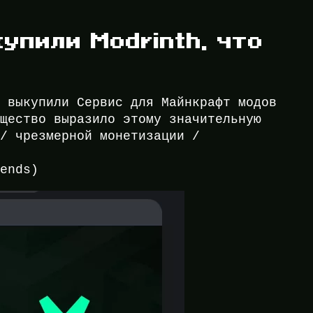
купили Modrinth, что
ь
e выкупили Сервис для Майнкрафт модов
бщество выразило этому значительную
 / чрезмерной монетизации /
rends)