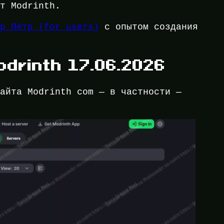
ют Modrinth.
ор Пётр (for_users)
с опытом создания
.
drinth 17.06.2026
сайта Modrinth com — в частности —