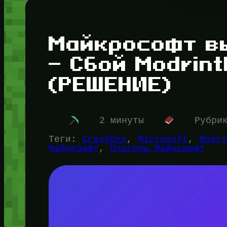
Майкрософт в
— Сбой Modrint
(РЕШЕНИЕ)
2 минуты
Рубри
Теги:
CrashDex
, 
Microsoft
, 
Modr
Майнкрафт
, 
Плагины Майнкрафт