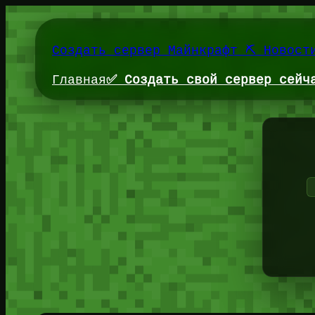
Перейти
к
содержимому
Создать сервер Майнкрафт ⛏️ Новост
Главная
✅ Создать свой сервер сейч