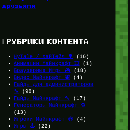
друзьями
ℹ️ РУБРИКИ КОНТЕНТА
HyTale / ХайТейл 🌳
(16)
Анимации Майнкрафт 🎞️
(1)
Браузерные Игры 🎮
(18)
Видео Майнкрафт 📽️
(4)
Гайды для администраторов
🔧
(98)
Гайды Майнкрафт 🔨
(17)
Генераторы Майнкрафт 🔁
(13)
Игроки Майнкрафт 😎
(4)
Игры 🕹️
(22)