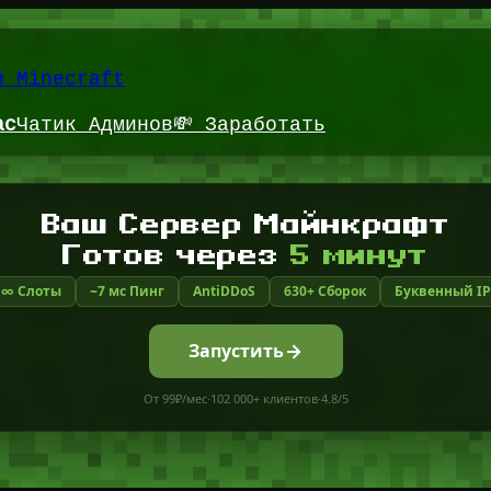
и Minecraft
ас
Чатик Админов
💸 Заработать
Ваш Сервер Майнкрафт
Готов через
5 минут
∞ Слоты
~7 мс Пинг
AntiDDoS
630+ Сборок
Буквенный IP
Запустить
От 99₽/мес
·
102 000+ клиентов
·
4.8/5