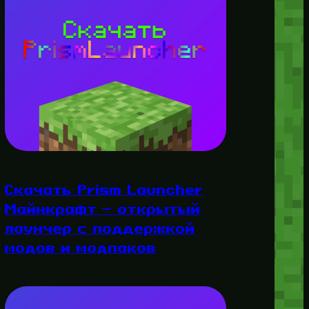
Скачать Prism Launcher
Майнкрафт — открытый
лаунчер с поддержкой
модов и модпаков