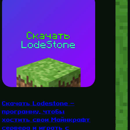
Скачать Lodestone —
программу, чтобы
хостить свои Майнкрафт
сервера и играть с