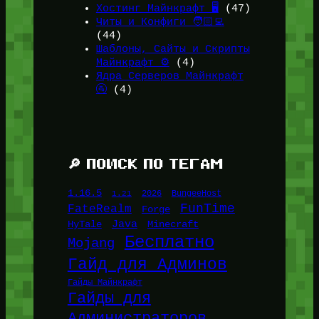
Хостинг Майнкрафт 🖥️
(47)
Читы и Конфиги 🧑🏻‍💻
(44)
Шаблоны, Сайты и Скрипты
Майнкрафт ⚙️
(4)
Ядра Серверов Майнкрафт
🚰
(4)
🔎 ПОИСК ПО ТЕГАМ
1.16.5
1.21
2026
BungeeHost
FunTime
FateRealm
Forge
Java
HyTale
Minecraft
Бесплатно
Mojang
Гайд для Админов
Гайды Майнкрафт
Гайды для
Администраторов