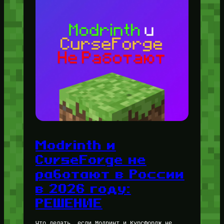
Modrinth и
CurseForge не
работают в России
в 2026 году:
РЕШЕНИЕ
Что делать, если Модринт и КурсФордж не