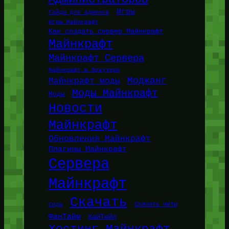
Игры
Гайды для админов
Игры Майнкрафт
Как создать сервер Майнкрафт
Майнкрафт
Майнкрафт Сервера
Майнкрафт в браузере
Моджанг
Майнкрафт моды
Моды Майнкрафт
Моды
Новости
Майнкрафт
Обновления Майнкрафт
Плагины Майнкрафт
Сервера
Майнкрафт
Скачать
Сиды
Скачать читы
ФанТайм
ХайТейл