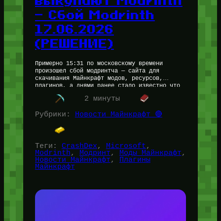
выкупают Modrinth
— Сбой Modrinth
17.06.2026
(РЕШЕНИЕ)
Примерно 15:31 по московскому времени
произошел сбой модринтча — сайта для
скачивания Майнкрафт модов, ресурсов,
плагинов, а днями ранее стало известно что
Microsoft в лице Spark Universe выкупили
2 минуты
Модринтч —…
Рубрики:
Новости Майнкрафт 🔴
Теги:
CrashDex
, 
Microsoft
, 
Modrinth
, 
Модринт
, 
Моды Майнкрафт
, 
Новости Майнкрафт
, 
Плагины
Майнкрафт