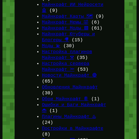
Майнкрафт ИИ Нейросети
🤖
(9)
Майнкрафт Карты 🗺️
(9)
Майнкрафт Мемы 🤣
(6)
Майнкрафт Моды 🟩
(61)
Майнкрафт Ютуберы и
Блогеры 🎥
(15)
Моды 💫
(30)
Настройка плагинов
Майнкрафт ⚒️
(35)
Настройка сервера
Майнкрафт 🔦
(53)
Новости Майнкрафт 🔴
(65)
Обновления Майнкрафт
(30)
Обои Майнкрафт 📔
(1)
Ошибки и Баги Майнкрафт
🐞
(1)
Плагины Майнкрафт ♨️
(24)
Постройки в Майнкрафте
(8)