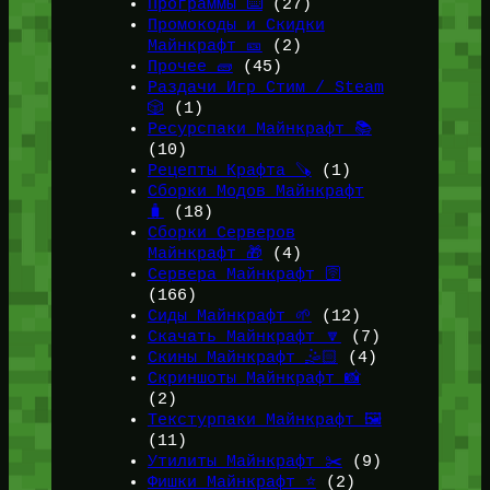
Программы ⌨️
(27)
Промокоды и Скидки
Майнкрафт 🎫
(2)
Прочее 🧱
(45)
Раздачи Игр Стим / Steam
🎲
(1)
Ресурспаки Майнкрафт 📚
(10)
Рецепты Крафта 🪚
(1)
Сборки Модов Майнкрафт
🧳
(18)
Сборки Серверов
Майнкрафт 🎁
(4)
Сервера Майнкрафт 🛜
(166)
Сиды Майнкрафт 🌱
(12)
Скачать Майнкрафт 🔽
(7)
Скины Майнкрафт 🤹🏻
(4)
Скриншоты Майнкрафт 📸
(2)
Текстурпаки Майнкрафт 🖼️
(11)
Утилиты Майнкрафт ✂️
(9)
Фишки Майнкрафт ⭐
(2)