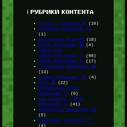
ℹ️ РУБРИКИ КОНТЕНТА
HyTale / ХайТейл 🌳
(16)
Анимации Майнкрафт 🎞️
(1)
Браузерные Игры 🎮
(18)
Видео Майнкрафт 📽️
(4)
Гайды для
администраторов 🔧
(98)
Гайды Майнкрафт 🔨
(17)
Генераторы Майнкрафт 🔁
(13)
Игроки Майнкрафт 😎
(4)
Игры 🕹️
(22)
Интересные Факты
Майнкрафт 💡
(6)
Как создать сервер
Майнкрафт ⛏️
(41)
Крипипаста Майнкрафт 😱
(5)
Майнкрафт Датапаки 📦
(4)