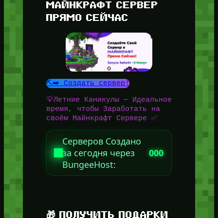
МАЙНКРАФТ СЕРВЕР
ПРЯМО СЕЙЧАС
⛏️➡️ Создать сервер!
💡Летние Каникулы — Идеальное
время, чтобы Заработать на
своём Майнкрафт Сервере ✅
Серверов Создано
за сегодня через
000
BungeeHost:
🎁 ПОЛУЧИТЬ ПОДАРКИ