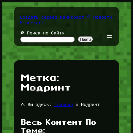
Перейти
к
содержимому
Создать сервер Майнкрафт ⛏️ Новости
Minecraft
🔎 Поиск по Сайту
Найти
Метка:
Модринт
⛏️ Вы здесь:
Главная
»
Модринт
Весь Контент По
Теме: