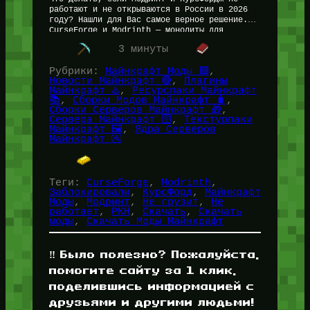
работают и не открываются в России в 2026
году? Нашли для Вас самое верное решение.
CurseForge и Modrinth — монолиты для
скачивания модов…
3 минуты
Рубрики:
Майнкрафт Моды 🟩
, 
Новости Майнкрафт 🔴
, 
Плагины
Майнкрафт ♨️
, 
Ресурспаки Майнкрафт
📚
, 
Сборки Модов Майнкрафт 🧳
, 
Сборки Серверов Майнкрафт 🎁
, 
Сервера Майнкрафт 🛜
, 
Текстурпаки
Майнкрафт 🖼️
, 
Ядра Серверов
Майнкрафт 🚰
Теги:
CurseForge
, 
Modrinth
, 
Заблокировали
, 
КурсФорд
, 
Майнкрафт
Моды
, 
Модринт
, 
Не грузит
, 
Не
работает
, 
РКН
, 
Скачать
, 
Скачать
моды
, 
Скачать Моды Майнкрафт
‼️ Было полезно? Пожалуйста,
помогите сайту за 1 клик,
поделившись информацией с
друзьями и другими людьми!