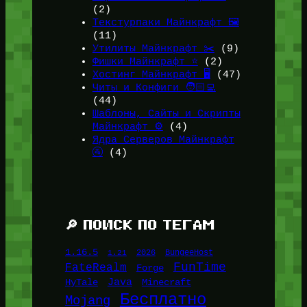
(2)
Текстурпаки Майнкрафт 🖼️
(11)
Утилиты Майнкрафт ✂️
(9)
Фишки Майнкрафт ⭐
(2)
Хостинг Майнкрафт 🖥️
(47)
Читы и Конфиги 🧑🏻‍💻
(44)
Шаблоны, Сайты и Скрипты
Майнкрафт ⚙️
(4)
Ядра Серверов Майнкрафт
🚰
(4)
🔎 ПОИСК ПО ТЕГАМ
1.16.5
1.21
2026
BungeeHost
FunTime
FateRealm
Forge
Java
HyTale
Minecraft
Бесплатно
Mojang