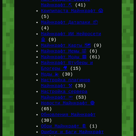
Майнкрафт ⛏️
(41)
Крипипаста Майнкрафт 😱
(5)
Майнкрафт Датапаки 📦
(4)
Майнкрафт ИИ Нейросети
🤖
(9)
Майнкрафт Карты 🗺️
(9)
Майнкрафт Мемы 🤣
(6)
Майнкрафт Моды 🟩
(61)
Майнкрафт Ютуберы и
Блогеры 🎥
(15)
Моды 💫
(30)
Настройка плагинов
Майнкрафт ⚒️
(35)
Настройка сервера
Майнкрафт 🔦
(53)
Новости Майнкрафт 🔴
(65)
Обновления Майнкрафт
(30)
Обои Майнкрафт 📔
(1)
Ошибки и Баги Майнкрафт