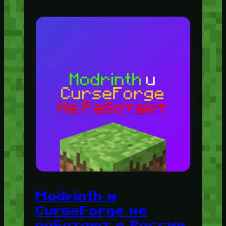
Modrinth и
CurseForge не
работают в России