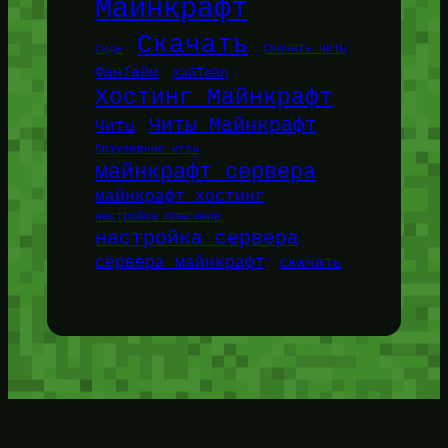
Майнкрафт
Скачать
Сиды
Скачать читы
ФанТайм
ХайТейл
Хостинг Майнкрафт
Читы Майнкрафт
Читы
браузерные игры
майнкрафт сервера
майнкрафт хостинг
настройка плагинов
настройка сервера
сервера майнкрафт
скачать