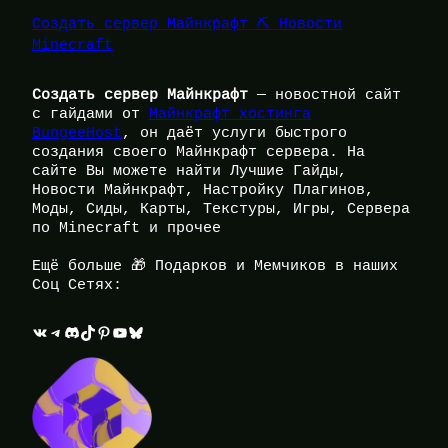
Создать сервер Майнкрафт ⛏️ Новости
Minecraft
Создать сервер Майнкрафт
— новостной сайт
с гайдами от
Майнкрафт хостинга
BungeeHost
, он даёт услуги быстрого
создания своего Майнкрафт сервера. На
сайте Вы можете найти Лучшие Гайды,
Новости Майнкрафт, Настройку Плагинов,
Моды, Сиды, Карты, Текстуры, Игры, Сервера
по Minecraft и прочее
Ещё больше 🎁 Подарков и Мемчиков в наших
Соц Сетях:
ВКонтакте
Telegram
Discord
TikTok
Pinterest
YouTube
Bluesky