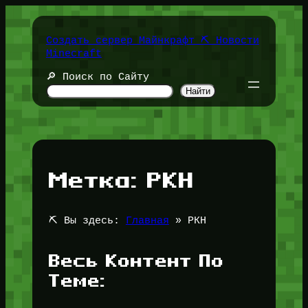
Перейти
к
содержимому
Создать сервер Майнкрафт ⛏️ Новости
Minecraft
🔎 Поиск по Сайту
Найти
Метка:
РКН
⛏️ Вы здесь:
Главная
»
РКН
Весь Контент По
Теме: