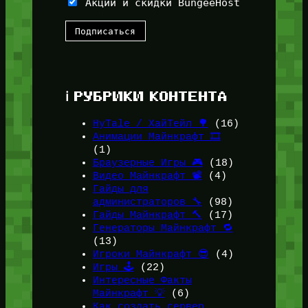
Акции и скидки BungeeHost
ℹ️ РУБРИКИ КОНТЕНТА
HyTale / ХайТейл 🌳
(16)
Анимации Майнкрафт 🎞️
(1)
Браузерные Игры 🎮
(18)
Видео Майнкрафт 📽️
(4)
Гайды для
администраторов 🔧
(98)
Гайды Майнкрафт 🔨
(17)
Генераторы Майнкрафт 🔁
(13)
Игроки Майнкрафт 😎
(4)
Игры 🕹️
(22)
Интересные Факты
Майнкрафт 💡
(6)
Как создать сервер