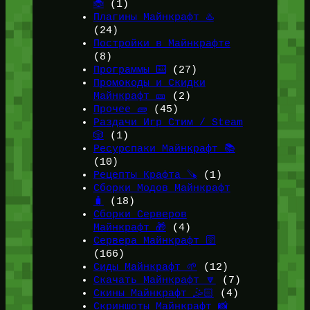
🐞
(1)
Плагины Майнкрафт ♨️
(24)
Постройки в Майнкрафте
(8)
Программы ⌨️
(27)
Промокоды и Скидки
Майнкрафт 🎫
(2)
Прочее 🧱
(45)
Раздачи Игр Стим / Steam
🎲
(1)
Ресурспаки Майнкрафт 📚
(10)
Рецепты Крафта 🪚
(1)
Сборки Модов Майнкрафт
🧳
(18)
Сборки Серверов
Майнкрафт 🎁
(4)
Сервера Майнкрафт 🛜
(166)
Сиды Майнкрафт 🌱
(12)
Скачать Майнкрафт 🔽
(7)
Скины Майнкрафт 🤹🏻
(4)
Скриншоты Майнкрафт 📸