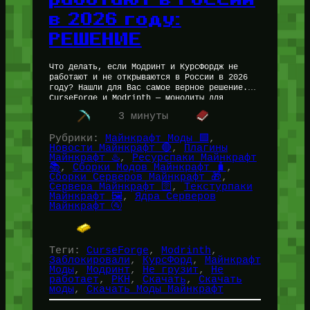
в 2026 году:
РЕШЕНИЕ
Что делать, если Модринт и КурсФордж не
работают и не открываются в России в 2026
году? Нашли для Вас самое верное решение.
CurseForge и Modrinth — монолиты для
скачивания модов…
3 минуты
Рубрики:
Майнкрафт Моды 🟩
, 
Новости Майнкрафт 🔴
, 
Плагины
Майнкрафт ♨️
, 
Ресурспаки Майнкрафт
📚
, 
Сборки Модов Майнкрафт 🧳
, 
Сборки Серверов Майнкрафт 🎁
, 
Сервера Майнкрафт 🛜
, 
Текстурпаки
Майнкрафт 🖼️
, 
Ядра Серверов
Майнкрафт 🚰
Теги:
CurseForge
, 
Modrinth
, 
Заблокировали
, 
КурсФорд
, 
Майнкрафт
Моды
, 
Модринт
, 
Не грузит
, 
Не
работает
, 
РКН
, 
Скачать
, 
Скачать
моды
, 
Скачать Моды Майнкрафт