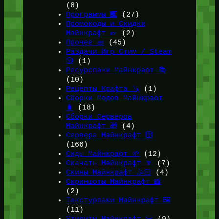
(8)
Программы ⌨️
(27)
Промокоды и Скидки
Майнкрафт 🎫
(2)
Прочее 🧱
(45)
Раздачи Игр Стим / Steam
🎲
(1)
Ресурспаки Майнкрафт 📚
(10)
Рецепты Крафта 🪚
(1)
Сборки Модов Майнкрафт
🧳
(18)
Сборки Серверов
Майнкрафт 🎁
(4)
Сервера Майнкрафт 🛜
(166)
Сиды Майнкрафт 🌱
(12)
Скачать Майнкрафт 🔽
(7)
Скины Майнкрафт 🤹🏻
(4)
Скриншоты Майнкрафт 📸
(2)
Текстурпаки Майнкрафт 🖼️
(11)
Утилиты Майнкрафт ✂️
(9)