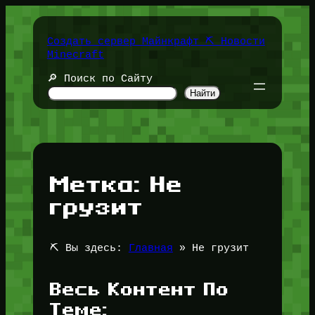
Перейти
к
содержимому
Создать сервер Майнкрафт ⛏️ Новости
Minecraft
🔎 Поиск по Сайту
Найти
Метка:
Не
грузит
⛏️ Вы здесь:
Главная
»
Не грузит
Весь Контент По
Теме: