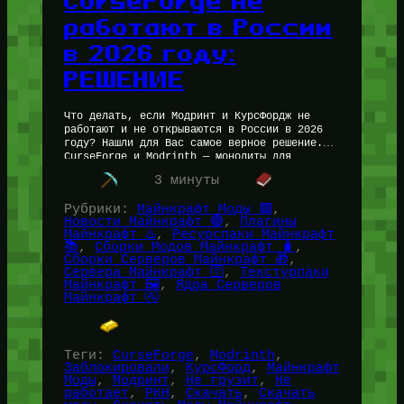
CurseForge не
работают в России
в 2026 году:
РЕШЕНИЕ
Что делать, если Модринт и КурсФордж не
работают и не открываются в России в 2026
году? Нашли для Вас самое верное решение.
CurseForge и Modrinth — монолиты для
скачивания модов…
3 минуты
Рубрики:
Майнкрафт Моды 🟩
, 
Новости Майнкрафт 🔴
, 
Плагины
Майнкрафт ♨️
, 
Ресурспаки Майнкрафт
📚
, 
Сборки Модов Майнкрафт 🧳
, 
Сборки Серверов Майнкрафт 🎁
, 
Сервера Майнкрафт 🛜
, 
Текстурпаки
Майнкрафт 🖼️
, 
Ядра Серверов
Майнкрафт 🚰
Теги:
CurseForge
, 
Modrinth
, 
Заблокировали
, 
КурсФорд
, 
Майнкрафт
Моды
, 
Модринт
, 
Не грузит
, 
Не
работает
, 
РКН
, 
Скачать
, 
Скачать