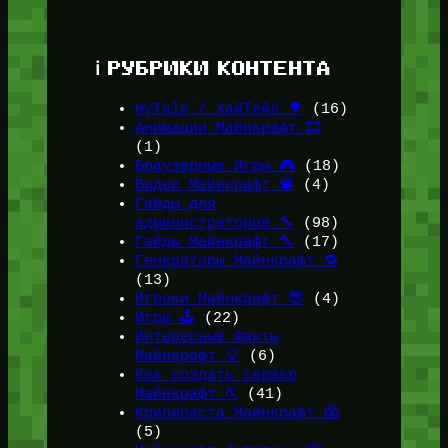
ℹ️ РУБРИКИ КОНТЕНТА
HyTale / ХайТейл 🌳
(16)
Анимации Майнкрафт 🎞️
(1)
Браузерные Игры 🎮
(18)
Видео Майнкрафт 📽️
(4)
Гайды для
администраторов 🔧
(98)
Гайды Майнкрафт 🔨
(17)
Генераторы Майнкрафт 🔁
(13)
Игроки Майнкрафт 😎
(4)
Игры 🕹️
(22)
Интересные Факты
Майнкрафт 💡
(6)
Как создать сервер
Майнкрафт ⛏️
(41)
Крипипаста Майнкрафт 😱
(5)