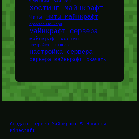
ФанТайм
ХайТейл
Хостинг Майнкрафт
Читы Майнкрафт
Читы
браузерные игры
майнкрафт сервера
майнкрафт хостинг
настройка плагинов
настройка сервера
сервера майнкрафт
скачать
Создать сервер Майнкрафт ⛏️ Новости
Minecraft