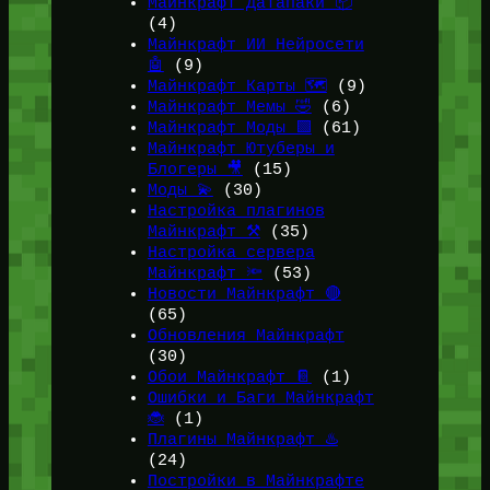
Майнкрафт Датапаки 📦
(4)
Майнкрафт ИИ Нейросети
🤖
(9)
Майнкрафт Карты 🗺️
(9)
Майнкрафт Мемы 🤣
(6)
Майнкрафт Моды 🟩
(61)
Майнкрафт Ютуберы и
Блогеры 🎥
(15)
Моды 💫
(30)
Настройка плагинов
Майнкрафт ⚒️
(35)
Настройка сервера
Майнкрафт 🔦
(53)
Новости Майнкрафт 🔴
(65)
Обновления Майнкрафт
(30)
Обои Майнкрафт 📔
(1)
Ошибки и Баги Майнкрафт
🐞
(1)
Плагины Майнкрафт ♨️
(24)
Постройки в Майнкрафте