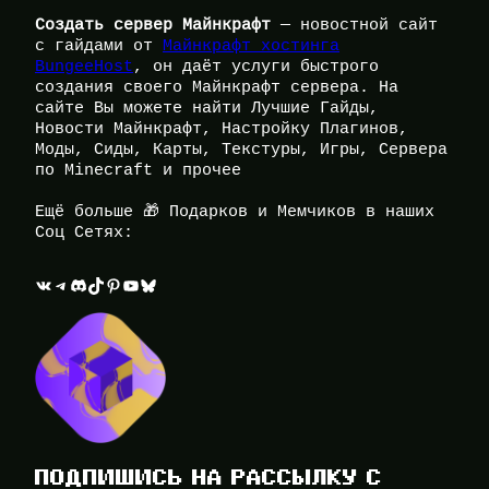
Создать сервер Майнкрафт
— новостной сайт
с гайдами от
Майнкрафт хостинга
BungeeHost
, он даёт услуги быстрого
создания своего Майнкрафт сервера. На
сайте Вы можете найти Лучшие Гайды,
Новости Майнкрафт, Настройку Плагинов,
Моды, Сиды, Карты, Текстуры, Игры, Сервера
по Minecraft и прочее
Ещё больше 🎁 Подарков и Мемчиков в наших
Соц Сетях:
ВКонтакте
Telegram
Discord
TikTok
Pinterest
YouTube
Bluesky
ПОДПИШИСЬ НА РАССЫЛКУ С