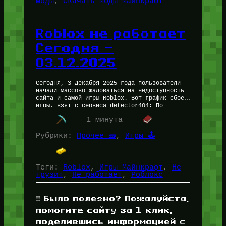
моды
, 
Скачать Моды Майнкрафт
Roblox не работает
Сегодня —
03.12.2025
Сегодня, 3 Декабря 2025 года пользователи
начали массово жаловаться на недоступность
сайта и самой игры Roblox. Вот график сбоев
игры, взят с сервиса detector404: По
заявлениям сервиса, Roblox не работает…
1 минута
Рубрики:
Прочее 🧱
, 
Игры 🕹️
Теги:
Roblox
, 
Игры Майнкрафт
, 
Не
грузит
, 
Не работает
, 
Роблокс
‼️ Было полезно? Пожалуйста,
помогите сайту за 1 клик,
поделившись информацией с