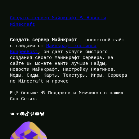
Создать сервер Майнкрафт ⛏️ Новости
Minecraft
Создать сервер Майнкрафт
— новостной сайт
с гайдами от
Майнкрафт хостинга
BungeeHost
, он даёт услуги быстрого
создания своего Майнкрафт сервера. На
сайте Вы можете найти Лучшие Гайды,
Новости Майнкрафт, Настройку Плагинов,
Моды, Сиды, Карты, Текстуры, Игры, Сервера
по Minecraft и прочее
Ещё больше 🎁 Подарков и Мемчиков в наших
Соц Сетях:
ВКонтакте
Telegram
Discord
TikTok
Pinterest
YouTube
Bluesky