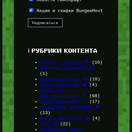
Акции и скидки BungeeHost
ℹ️ РУБРИКИ КОНТЕНТА
HyTale / ХайТейл 🌳
(16)
Анимации Майнкрафт 🎞️
(1)
Браузерные Игры 🎮
(18)
Видео Майнкрафт 📽️
(4)
Гайды для
администраторов 🔧
(98)
Гайды Майнкрафт 🔨
(17)
Генераторы Майнкрафт 🔁
(13)
Игроки Майнкрафт 😎
(4)
Игры 🕹️
(22)
Интересные Факты