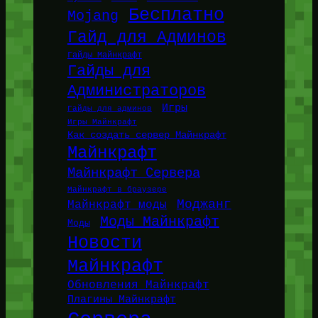
Бесплатно
Mojang
Гайд для Админов
Гайды Майнкрафт
Гайды для
Администраторов
Игры
Гайды для админов
Игры Майнкрафт
Как создать сервер Майнкрафт
Майнкрафт
Майнкрафт Сервера
Майнкрафт в браузере
Моджанг
Майнкрафт моды
Моды Майнкрафт
Моды
Новости
Майнкрафт
Обновления Майнкрафт
Плагины Майнкрафт