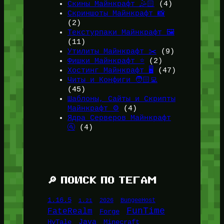
Скины Майнкрафт 🤹🏻
(4)
Скриншоты Майнкрафт 📸
(2)
Текстурпаки Майнкрафт 🖼️
(11)
Утилиты Майнкрафт ✂️
(9)
Фишки Майнкрафт ⭐
(2)
Хостинг Майнкрафт 🖥️
(47)
Читы и Конфиги 🧑🏻‍💻
(45)
Шаблоны, Сайты и Скрипты
Майнкрафт ⚙️
(4)
Ядра Серверов Майнкрафт
🚰
(4)
🔎 ПОИСК ПО ТЕГАМ
1.16.5
1.21
2026
BungeeHost
FunTime
FateRealm
Forge
Java
HyTale
Minecraft