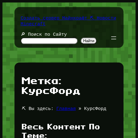
Перейти
к
содержимому
Создать сервер Майнкрафт ⛏️ Новости
Minecraft
🔎 Поиск по Сайту
Найти
Метка:
КурсФорд
⛏️ Вы здесь:
Главная
»
КурсФорд
Весь Контент По
Теме: