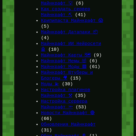
Майнкрафт 💡
(6)
Как создать сервер
Майнкрафт ⛏️
(41)
Крипипаста Майнкрафт 😱
(5)
Майнкрафт Датапаки 📦
(4)
Майнкрафт ИИ Нейросети
🤖
(10)
Майнкрафт Карты 🗺️
(9)
Майнкрафт Мемы 🤣
(6)
Майнкрафт Моды 🟩
(61)
Майнкрафт Ютуберы и
Блогеры 🎥
(15)
Моды 💫
(30)
Настройка плагинов
Майнкрафт ⚒️
(35)
Настройка сервера
Майнкрафт 🔦
(53)
Новости Майнкрафт 🔴
(66)
Обновления Майнкрафт
(31)