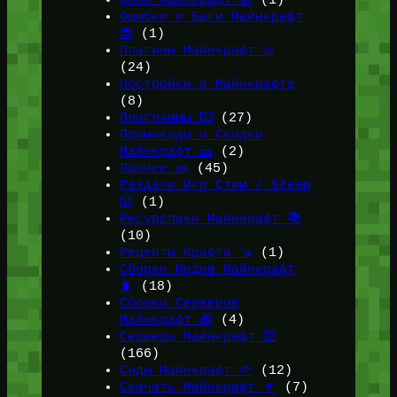
Обои Майнкрафт 📔
(1)
Ошибки и Баги Майнкрафт
🐞
(1)
Плагины Майнкрафт ♨️
(24)
Постройки в Майнкрафте
(8)
Программы ⌨️
(27)
Промокоды и Скидки
Майнкрафт 🎫
(2)
Прочее 🧱
(45)
Раздачи Игр Стим / Steam
🎲
(1)
Ресурспаки Майнкрафт 📚
(10)
Рецепты Крафта 🪚
(1)
Сборки Модов Майнкрафт
🧳
(18)
Сборки Серверов
Майнкрафт 🎁
(4)
Сервера Майнкрафт 🛜
(166)
Сиды Майнкрафт 🌱
(12)
Скачать Майнкрафт 🔽
(7)