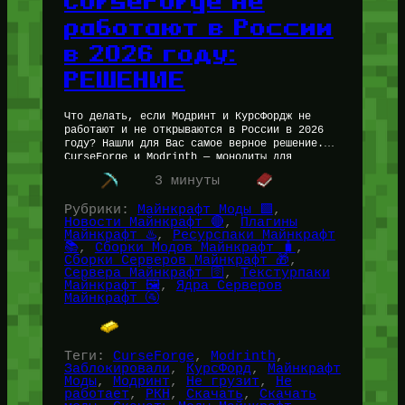
CurseForge не
работают в России
в 2026 году:
РЕШЕНИЕ
Что делать, если Модринт и КурсФордж не
работают и не открываются в России в 2026
году? Нашли для Вас самое верное решение.
CurseForge и Modrinth — монолиты для
скачивания модов…
3 минуты
Рубрики:
Майнкрафт Моды 🟩
, 
Новости Майнкрафт 🔴
, 
Плагины
Майнкрафт ♨️
, 
Ресурспаки Майнкрафт
📚
, 
Сборки Модов Майнкрафт 🧳
, 
Сборки Серверов Майнкрафт 🎁
, 
Сервера Майнкрафт 🛜
, 
Текстурпаки
Майнкрафт 🖼️
, 
Ядра Серверов
Майнкрафт 🚰
Теги:
CurseForge
, 
Modrinth
, 
Заблокировали
, 
КурсФорд
, 
Майнкрафт
Моды
, 
Модринт
, 
Не грузит
, 
Не
работает
, 
РКН
, 
Скачать
, 
Скачать