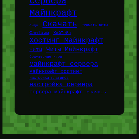
Сервера
Майнкрафт
Скачать
Сиды
Скачать читы
ФанТайм
ХайТейл
Хостинг Майнкрафт
Читы Майнкрафт
Читы
браузерные игры
майнкрафт сервера
майнкрафт хостинг
настройка плагинов
настройка сервера
сервера майнкрафт
скачать