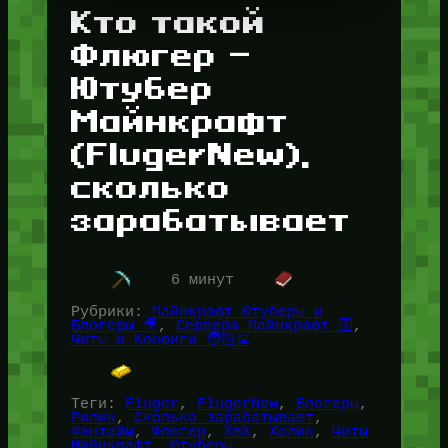
Кто такой
Флюгер —
Ютубер
Майнкрафт
(FlugerNew),
сколько
зарабатывает
6 минут
Рубрики:
Майнкрафт Ютуберы и
Блогеры 🎥
, 
Сервера Майнкрафт 🛜
, 
Читы и Конфиги 🧑🏻‍💻
Теги:
Fluger
, 
FlugerNew
, 
Блогеры
, 
Рилик
, 
Сколько зарабатывает
, 
Фантайм
, 
Флюгер
, 
ХвХ
, 
Холик
, 
Читы
Майнкрафт
, 
Ютуберы