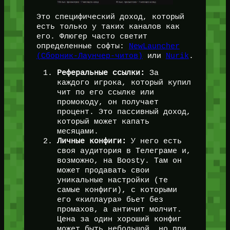
Это специфический доход, который
есть только у таких каналов как
его. Флюгер часто светит
определенные софты:
NewLauncher
(Сборник-Лаунчер-читов)
или
Nurik
.
Реферальные ссылки:
За
каждого игрока, который купил
чит по его ссылке или
промокоду, он получает
процент. Это пассивный доход,
который может капать
месяцами.
Личные конфиги:
У него есть
своя аудитория в Телеграме и,
возможно, на Boosty. Там он
может продавать свои
уникальные настройки (те
самые конфиги), с которыми
его «киллаура» бьет без
промахов, а античит молчит.
Цена за один хороший конфиг
может быть небольшой, но при