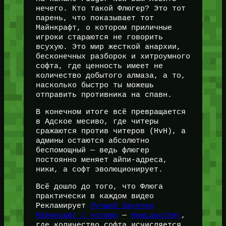
нечего. Кто такой Флюгер? Это тот
парень, что показывает тот
Майнкрафт, о котором приличные
игроки стараются не говорить
всухую. Это мир жесткой анархии,
бесконечных разборок и хитроумного
софта, где ценность имеет не
количество добытого алмаза, а то,
насколько быстро ты можешь
отправить противника на спавн.
В конечном итоге всё превращается
в Адское месиво, где читеры
сражаются против читеров (HvH), а
админы остаются абсолютно
беспомощный — ведь флюгер
постоянно меняет айпи-адреса,
ники, а софт эволюционирует.
Всё дошло до того, что Флюга
практически в каждом видео
Рекламирует
Лучший Лаунчер
Майнкрафт с читами
—
NewLauncher
,
где количество софта исчисляется