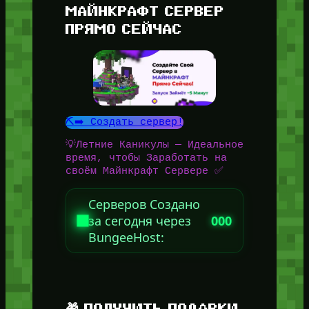
МАЙНКРАФТ СЕРВЕР
ПРЯМО СЕЙЧАС
⛏️➡️ Создать сервер!
💡Летние Каникулы — Идеальное
время, чтобы Заработать на
своём Майнкрафт Сервере ✅
Серверов Создано
за сегодня через
000
BungeeHost:
🎁 ПОЛУЧИТЬ ПОДАРКИ