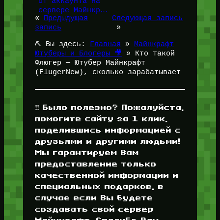
от аккаунта на
сервере Майнкр…
«
Предыдущая
Следующая запись
запись
»
⛏️ Вы здесь:
Главная
»
Майнкрафт
Ютуберы и Блогеры 🎥
»
Кто такой
Флюгер — Ютубер Майнкрафт
(FlugerNew), сколько зарабатывает
‼️ Было полезно? Пожалуйста,
помогите сайту за 1 клик,
поделившись информацией с
друзьями и другими людьми!
Мы гарантируем Вам
предоставление только
качественной информации и
специальных подарков, в
случае если Вы будете
создавать свой сервер