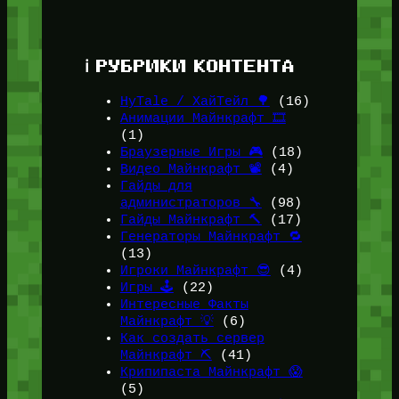
ℹ️ РУБРИКИ КОНТЕНТА
HyTale / ХайТейл 🌳
(16)
Анимации Майнкрафт 🎞️
(1)
Браузерные Игры 🎮
(18)
Видео Майнкрафт 📽️
(4)
Гайды для
администраторов 🔧
(98)
Гайды Майнкрафт 🔨
(17)
Генераторы Майнкрафт 🔁
(13)
Игроки Майнкрафт 😎
(4)
Игры 🕹️
(22)
Интересные Факты
Майнкрафт 💡
(6)
Как создать сервер
Майнкрафт ⛏️
(41)
Крипипаста Майнкрафт 😱
(5)