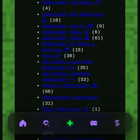
Майнкрафт Датапаки 📦
(4)
Майнкрафт ИИ Нейросети
🤖
(10)
Майнкрафт Карты 🗺️
(9)
Майнкрафт Мемы 🤣
(6)
Майнкрафт Моды 🟩
(61)
Майнкрафт Ютуберы и
Блогеры 🎥
(15)
Моды 💫
(30)
Настройка плагинов
Майнкрафт ⚒️
(35)
Настройка сервера
Майнкрафт 🔦
(53)
Новости Майнкрафт 🔴
(66)
Обновления Майнкрафт
(31)
Обои Майнкрафт 📔
(1)
Ошибки и Баги Майнкрафт
🐞
(1)
Плагины Майнкрафт ♨️
(24)
Постройки в Майнкрафте