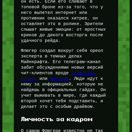
он есть. Если его сливают в
топовой броне из-за того, что у
него вылетел интернет или
противник оказался хитрее, он
оставляет это в ролике. Зрители
слышат живые эмоции: от яростных
криков до дикого восторга после
удачного рейда.
Флюгер создал вокруг себя ореол
эксперта в темных делах
Майнкрафта. Его телеграм-канал
забит обсуждениями новых версий
чит-клиентов вроде
Celestial
Client
или
WexSide
. Люди идут к
нему за информацией, которую не
найдешь в официальных гайдах. Он
учит выживать в мире, где каждый
второй хочет тебя подставить, и
делает это с особым драйвом.
Личность за кадром
О самом Флюгере известно не так