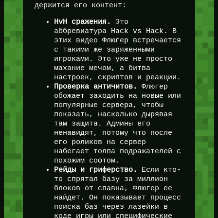
держится его контент:
HvH сражения.
Это
аббревиатура Hack vs Hack. В
этих видео Флюгер встречается
с такими же заряженными
игроками. Это уже не просто
махание мечом, а битва
настроек, скриптов и реакции.
Проверка античитов.
Флюгер
обожает заходить на новые или
популярные сервера, чтобы
показать, насколько дырявая
там защита. Админы его
ненавидят, потому что после
его роликов на сервер
набегает толпа подражателей с
похожим софтом.
Рейды и гриферство.
Если кто-
то спрятал базу за миллион
блоков от спавна, Флюгер ее
найдет. Он показывает процесс
поиска баз через лазейки в
коде игры или специфические