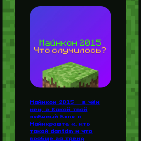
Майнкон 2015 — в чём
мем, » Какой твой
любимый блок в
Майнкрафте «, кто
такой dantdm и что
вообще за тренд