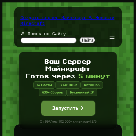
Перейти
к
содержимому
Создать сервер Майнкрафт ⛏️ Новости
Minecraft
🔎 Поиск по Сайту
Найти
Ваш Сервер
Майнкрафт
Готов через
5 минут
∞ Слоты
~7 мс Пинг
AntiDDoS
630+ Сборок
Буквенный IP
Запустить
От 99₽/мес
·
102 000+ клиентов
·
4.8/5