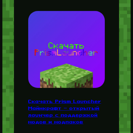
Скачать Prism Launcher
Майнкрафт — открытый
лаунчер с поддержкой
модов и модпаков