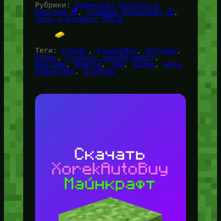
Рубрики:
Майнкрафт Ютуберы и
Блогеры 🎥
, 
Сервера Майнкрафт 🛜
, 
Читы и Конфиги 🧑🏻‍💻
Теги:
Fluger
, 
FlugerNew
, 
Блогеры
, 
Рилик
, 
Сколько зарабатывает
, 
Фантайм
, 
Флюгер
, 
ХвХ
, 
Холик
, 
Читы
Майнкрафт
, 
Ютуберы