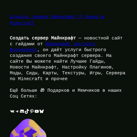
Создать сервер Майнкрафт ⛏️ Новости
Minecraft
Создать сервер Майнкрафт
— новостной сайт
с гайдами от
Майнкрафт хостинга
BungeeHost
, он даёт услуги быстрого
создания своего Майнкрафт сервера. На
сайте Вы можете найти Лучшие Гайды,
Новости Майнкрафт, Настройку Плагинов,
Моды, Сиды, Карты, Текстуры, Игры, Сервера
по Minecraft и прочее
Ещё больше 🎁 Подарков и Мемчиков в наших
Соц Сетях:
ВКонтакте
Telegram
Discord
TikTok
Pinterest
YouTube
Bluesky