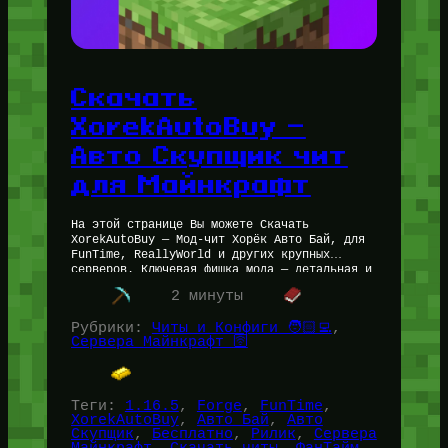
Скачать
XorekAutoBuy —
Авто Скупщик чит
для Майнкрафт
На этой странице Вы можете Скачать
XorekAutoBuy — Мод-чит Хорёк Авто Бай, для
FunTime, ReallyWorld и других крупных
серверов. Ключевая фишка мода — детальная и
очень гибкая настройка; мод работает…
2 минуты
Рубрики:
Читы и Конфиги 🧑🏻‍💻
, 
Сервера Майнкрафт 🛜
Теги:
1.16.5
, 
Forge
, 
FunTime
, 
XorekAutoBuy
, 
Авто Бай
, 
Авто
Скупщик
, 
Бесплатно
, 
Рилик
, 
Сервера
Майнкрафт
, 
Скачать читы
, 
ФанТайм