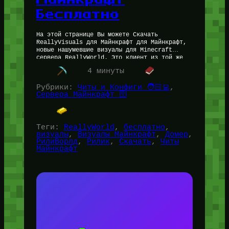
Бесплатно
На этой странице Вы можете Скачать
ReallyVisuals для Майнкрафт для Майнкрафт,
новые нашумевшие визуалы для Minecraft
сервера ReallyWorld. Это клиент из той же
серии, что и PulseVisuals — » Легальные…
4 минуты
Рубрики:
Читы и Конфиги 🧑🏻‍💻
, 
Сервера Майнкрафт 🛜
Теги:
ReallyWorld
, 
бесплатно
, 
визуалы
, 
Визуалы Майнкрафт
, 
Домер
, 
РилиВорлд
, 
Рилик
, 
Скачать
, 
Читы
Майнкрафт