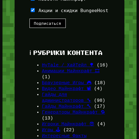
Акции и скидки BungeeHost
ℹ️ РУБРИКИ КОНТЕНТА
HyTale / ХайТейл 🌳
(16)
Анимации Майнкрафт 🎞️
(1)
Браузерные Игры 🎮
(18)
Видео Майнкрафт 📽️
(4)
Гайды для
администраторов 🔧
(98)
Гайды Майнкрафт 🔨
(17)
Генераторы Майнкрафт 🔁
(13)
Игроки Майнкрафт 😎
(4)
Игры 🕹️
(22)
Интересные Факты