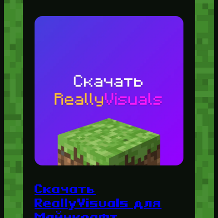
Скачать
ReallyVisuals для
Майнкрафт