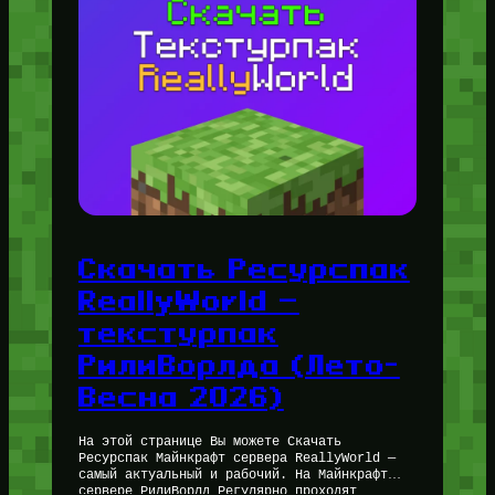
Скачать Ресурспак
ReallyWorld —
текстурпак
РилиВорлда (Лето-
Весна 2026)
На этой странице Вы можете Скачать
Ресурспак Майнкрафт сервера ReallyWorld —
самый актуальный и рабочий. На Майнкрафт
сервере РилиВорлд Регулярно проходят