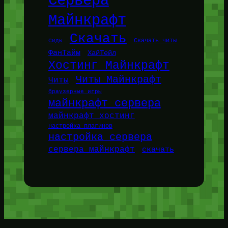
Сервера
Майнкрафт
Скачать
Сиды
Скачать читы
ФанТайм
ХайТейл
Хостинг Майнкрафт
Читы Майнкрафт
Читы
браузерные игры
майнкрафт сервера
майнкрафт хостинг
настройка плагинов
настройка сервера
сервера майнкрафт
скачать