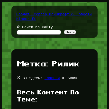
Перейти
к
содержимому
Создать сервер Майнкрафт ⛏️ Новости
Minecraft
🔎 Поиск по Сайту
Найти
Метка:
Рилик
⛏️ Вы здесь:
Главная
»
Рилик
Весь Контент По
Теме: