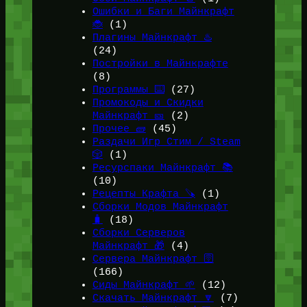
Ошибки и Баги Майнкрафт
🐞
(1)
Плагины Майнкрафт ♨️
(24)
Постройки в Майнкрафте
(8)
Программы ⌨️
(27)
Промокоды и Скидки
Майнкрафт 🎫
(2)
Прочее 🧱
(45)
Раздачи Игр Стим / Steam
🎲
(1)
Ресурспаки Майнкрафт 📚
(10)
Рецепты Крафта 🪚
(1)
Сборки Модов Майнкрафт
🧳
(18)
Сборки Серверов
Майнкрафт 🎁
(4)
Сервера Майнкрафт 🛜
(166)
Сиды Майнкрафт 🌱
(12)
Скачать Майнкрафт 🔽
(7)