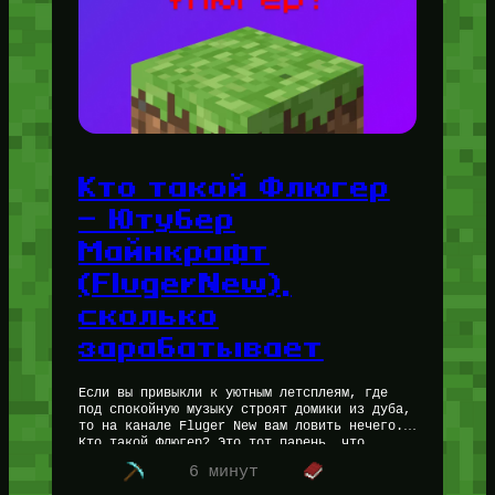
Кто такой Флюгер
— Ютубер
Майнкрафт
(FlugerNew),
сколько
зарабатывает
Если вы привыкли к уютным летсплеям, где
под спокойную музыку строят домики из дуба,
то на канале Fluger New вам ловить нечего.
Кто такой Флюгер? Это тот парень, что
показывает…
6 минут