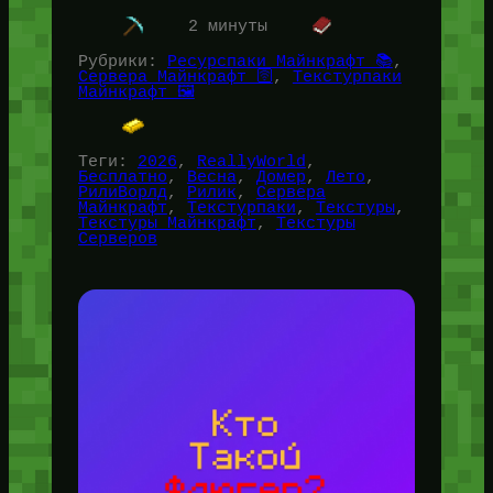
обновления — и ресурспак меняется, а старые
2 минуты
текстуры Рилика…
Рубрики:
Ресурспаки Майнкрафт 📚
, 
Сервера Майнкрафт 🛜
, 
Текстурпаки
Майнкрафт 🖼️
Теги:
2026
, 
ReallyWorld
, 
Бесплатно
, 
Весна
, 
Домер
, 
Лето
, 
РилиВорлд
, 
Рилик
, 
Сервера
Майнкрафт
, 
Текстурпаки
, 
Текстуры
, 
Текстуры Майнкрафт
, 
Текстуры
Серверов