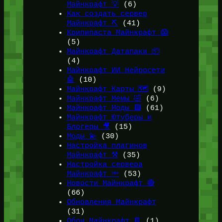
Майнкрафт 💡
(6)
Как создать сервер
Майнкрафт ⛏️
(41)
Крипипаста Майнкрафт 😱
(5)
Майнкрафт Датапаки 📦
(4)
Майнкрафт ИИ Нейросети
🤖
(10)
Майнкрафт Карты 🗺️
(9)
Майнкрафт Мемы 🤣
(6)
Майнкрафт Моды 🟩
(61)
Майнкрафт Ютуберы и
Блогеры 🎥
(15)
Моды 💫
(30)
Настройка плагинов
Майнкрафт ⚒️
(35)
Настройка сервера
Майнкрафт 🔦
(53)
Новости Майнкрафт 🔴
(66)
Обновления Майнкрафт
(31)
Обои Майнкрафт 📔
(1)