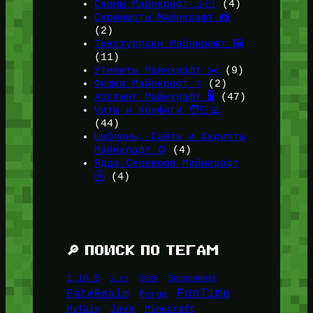
Скины Майнкрафт 🤹🏻
(4)
Скриншоты Майнкрафт 📸
(2)
Текстурпаки Майнкрафт 🖼️
(11)
Утилиты Майнкрафт ✂️
(9)
Фишки Майнкрафт ⭐
(2)
Хостинг Майнкрафт 🖥️
(47)
Читы и Конфиги 🧑🏻‍💻
(44)
Шаблоны, Сайты и Скрипты
Майнкрафт ⚙️
(4)
Ядра Серверов Майнкрафт
🚰
(4)
🔎 ПОИСК ПО ТЕГАМ
1.16.5
1.21
2026
BungeeHost
FunTime
FateRealm
Forge
Java
HyTale
Minecraft