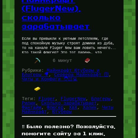
(FlugerNew),
сколько
зарабатывает
Если вы привыкли к уютным летсплеям, где
под спокойную музыку строят домики из дуба,
то на канале Fluger New вам ловить нечего.
Кто такой Флюгер? Это тот парень, что
показывает…
6 минут
Рубрики:
Майнкрафт Ютуберы и
Блогеры 🎥
, 
Сервера Майнкрафт 🛜
, 
Читы и Конфиги 🧑🏻‍💻
Теги:
Fluger
, 
FlugerNew
, 
Блогеры
, 
Рилик
, 
Сколько зарабатывает
, 
Фантайм
, 
Флюгер
, 
ХвХ
, 
Холик
, 
Читы
Майнкрафт
, 
Ютуберы
‼️ Было полезно? Пожалуйста,
помогите сайту за 1 клик,