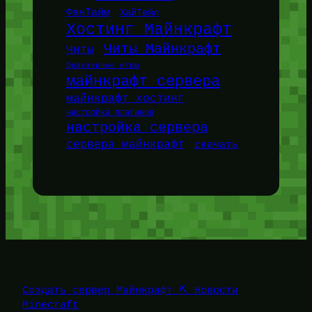
ФанТайм
ХайТейл
Хостинг Майнкрафт
Читы Майнкрафт
Читы
браузерные игры
майнкрафт сервера
майнкрафт хостинг
настройка плагинов
настройка сервера
сервера майнкрафт
скачать
Создать сервер Майнкрафт ⛏️ Новости
Minecraft