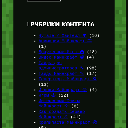
ℹ️ РУБРИКИ КОНТЕНТА
HyTale / ХайТейл 🌳
(16)
Анимации Майнкрафт 🎞️
(1)
Браузерные Игры 🎮
(18)
Видео Майнкрафт 📽️
(4)
Гайды для
администраторов 🔧
(98)
Гайды Майнкрафт 🔨
(17)
Генераторы Майнкрафт 🔁
(13)
Игроки Майнкрафт 😎
(4)
Игры 🕹️
(22)
Интересные Факты
Майнкрафт 💡
(6)
Как создать сервер
Майнкрафт ⛏️
(41)
Крипипаста Майнкрафт 😱