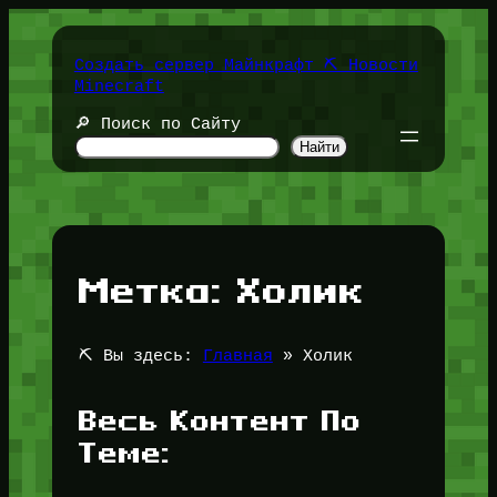
Перейти
к
содержимому
Создать сервер Майнкрафт ⛏️ Новости
Minecraft
🔎 Поиск по Сайту
Найти
Метка:
Холик
⛏️ Вы здесь:
Главная
»
Холик
Весь Контент По
Теме: