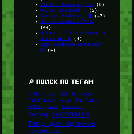
Утилиты Майнкрафт ✂️
(9)
Фишки Майнкрафт ⭐
(2)
Хостинг Майнкрафт 🖥️
(47)
Читы и Конфиги 🧑🏻‍💻
(44)
Шаблоны, Сайты и Скрипты
Майнкрафт ⚙️
(4)
Ядра Серверов Майнкрафт
🚰
(4)
🔎 ПОИСК ПО ТЕГАМ
1.16.5
1.21
2026
BungeeHost
FunTime
FateRealm
Forge
Java
HyTale
Minecraft
Бесплатно
Mojang
Гайд для Админов
Гайды Майнкрафт