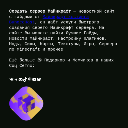
Создать сервер Майнкрафт
— новостной сайт
с гайдами от
Майнкрафт хостинга
BungeeHost
, он даёт услуги быстрого
создания своего Майнкрафт сервера. На
сайте Вы можете найти Лучшие Гайды,
Новости Майнкрафт, Настройку Плагинов,
Моды, Сиды, Карты, Текстуры, Игры, Сервера
по Minecraft и прочее
Ещё больше 🎁 Подарков и Мемчиков в наших
Соц Сетях:
ВКонтакте
Telegram
Discord
TikTok
Pinterest
YouTube
Bluesky