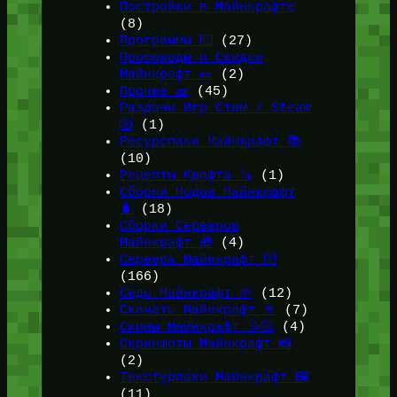
Постройки в Майнкрафте
(8)
Программы ⌨️
(27)
Промокоды и Скидки
Майнкрафт 🎫
(2)
Прочее 🧱
(45)
Раздачи Игр Стим / Steam
🎲
(1)
Ресурспаки Майнкрафт 📚
(10)
Рецепты Крафта 🪚
(1)
Сборки Модов Майнкрафт
🧳
(18)
Сборки Серверов
Майнкрафт 🎁
(4)
Сервера Майнкрафт 🛜
(166)
Сиды Майнкрафт 🌱
(12)
Скачать Майнкрафт 🔽
(7)
Скины Майнкрафт 🤹🏻
(4)
Скриншоты Майнкрафт 📸
(2)
Текстурпаки Майнкрафт 🖼️
(11)