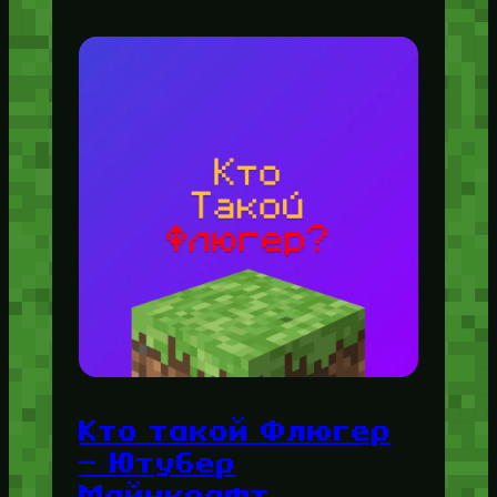
Кто такой Флюгер
— Ютубер
Майнкрафт