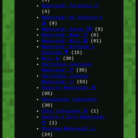
(5)
Майнкрафт Датапаки 📦
(4)
Майнкрафт ИИ Нейросети
🤖
(9)
Майнкрафт Карты 🗺️
(9)
Майнкрафт Мемы 🤣
(6)
Майнкрафт Моды 🟩
(61)
Майнкрафт Ютуберы и
Блогеры 🎥
(15)
Моды 💫
(30)
Настройка плагинов
Майнкрафт ⚒️
(35)
Настройка сервера
Майнкрафт 🔦
(53)
Новости Майнкрафт 🔴
(65)
Обновления Майнкрафт
(30)
Обои Майнкрафт 📔
(1)
Ошибки и Баги Майнкрафт
🐞
(1)
Плагины Майнкрафт ♨️
(24)