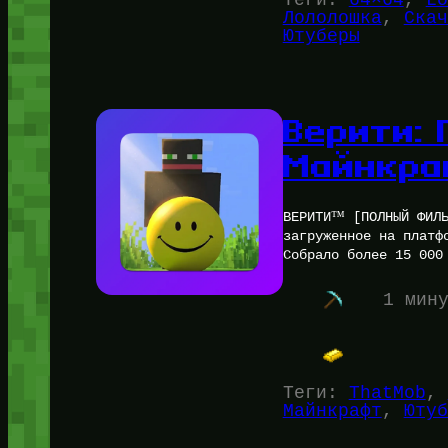
Лололошка
, 
Скач
Ютуберы
Верити:
Майнкра
ВЕРИТИ™ [ПОЛНЫЙ ФИЛЬ
загруженное на платф
Собрало более 15 000
1 мин
Теги:
ThatMob
, 
Майнкрафт
, 
Ютуб