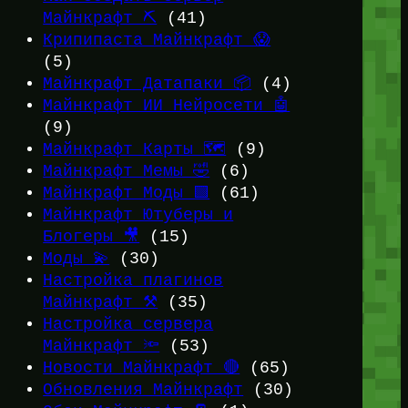
Майнкрафт ⛏️
(41)
Крипипаста Майнкрафт 😱
(5)
Майнкрафт Датапаки 📦
(4)
Майнкрафт ИИ Нейросети 🤖
(9)
Майнкрафт Карты 🗺️
(9)
Майнкрафт Мемы 🤣
(6)
Майнкрафт Моды 🟩
(61)
Майнкрафт Ютуберы и
Блогеры 🎥
(15)
Моды 💫
(30)
Настройка плагинов
Майнкрафт ⚒️
(35)
Настройка сервера
Майнкрафт 🔦
(53)
Новости Майнкрафт 🔴
(65)
Обновления Майнкрафт
(30)