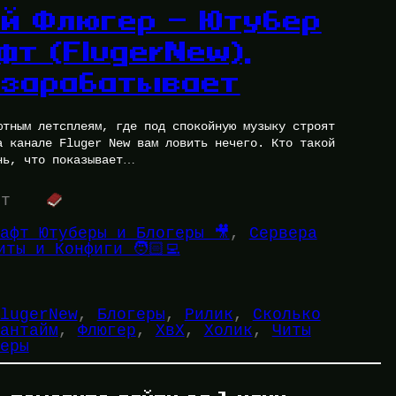
ой Флюгер — Ютубер
т (FlugerNew),
 зарабатывает
ютным летсплеям, где под спокойную музыку строят
а канале Fluger New вам ловить нечего. Кто такой
нь, что показывает…
ут
афт Ютуберы и Блогеры 🎥
, 
Сервера
иты и Конфиги 🧑🏻‍💻
lugerNew
, 
Блогеры
, 
Рилик
, 
Сколько
антайм
, 
Флюгер
, 
ХвХ
, 
Холик
, 
Читы
еры