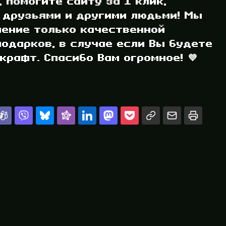
, помогите сайту за 1 клик,
 друзьями и другими людьми! Мы
ление только качественной
одарков, в случае если Вы будете
рафт. Спасибо Вам огромное! 💜