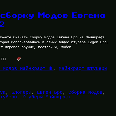
 сборку Модов Евгена
.2
можете Скачать сборку Модов Евгена Бро на Майнкрафт
торая использовалась в самих видео ютубера Evgen Bro.
ет игровое оружие, постройки, мобов,…
уты
 Модов Майнкрафт 🧳
, 
Майнкрафт Ютуберы
va
, 
Блогеры
, 
Евген Бро
, 
Сборка Модов
, 
туберы
, 
Ютуберы Майнкрафт