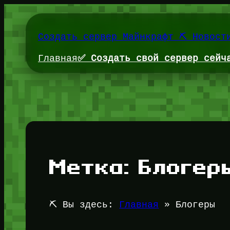
Перейти
к
содержимому
Создать сервер Майнкрафт ⛏️ Новост
Главная
✅ Создать свой сервер сейч
Метка:
Блогер
⛏️ Вы здесь:
Главная
»
Блогеры