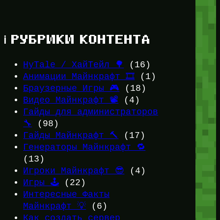
ℹ️ РУБРИКИ КОНТЕНТА
HyTale / ХайТейл 🌳
(16)
Анимации Майнкрафт 🎞️
(1)
Браузерные Игры 🎮
(18)
Видео Майнкрафт 📽️
(4)
Гайды для администраторов
🔧
(98)
Гайды Майнкрафт 🔨
(17)
Генераторы Майнкрафт 🔁
(13)
Игроки Майнкрафт 😎
(4)
Игры 🕹️
(22)
Интересные Факты
Майнкрафт 💡
(6)
Как создать сервер