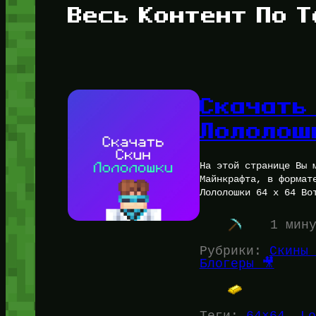
Весь Контент По Т
Скачать
Лололош
На этой странице Вы 
Майнкрафта, в формат
Лололошки 64 x 64 Во
1 мин
Рубрики:
Скины 
Блогеры 🎥
Теги:
64×64
, 
Lo