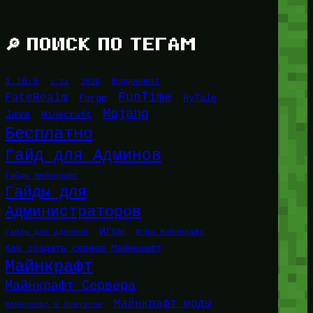
🔎 ПОИСК ПО ТЕГАМ
1.16.5
1.21
2026
BungeeHost
FunTime
FateRealm
HyTale
Forge
Mojang
Java
Minecraft
Бесплатно
Гайд для Админов
Гайды Майнкрафт
Гайды для
Администраторов
Игры
Гайды для админов
Игры Майнкрафт
Как создать сервер Майнкрафт
Майнкрафт
Майнкрафт Сервера
Майнкрафт моды
Майнкрафт в браузере