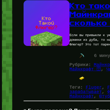
Кто так
Майнкраф
сколько
Если вы привыкли к у
домики из дуба, то н
Флюгер? Это тот паре
6 мин
Рубрики:
Майнкр
Майнкрафт 🛜
, 
Ч
Теги:
Fluger
, 
F
зарабатывает
, 
Ф
Майнкрафт
, 
Ютуб