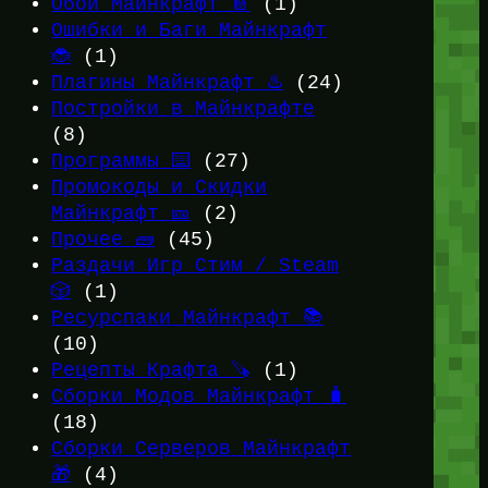
Обои Майнкрафт 📔
(1)
Ошибки и Баги Майнкрафт
🐞
(1)
Плагины Майнкрафт ♨️
(24)
Постройки в Майнкрафте
(8)
Программы ⌨️
(27)
Промокоды и Скидки
Майнкрафт 🎫
(2)
Прочее 🧱
(45)
Раздачи Игр Стим / Steam
🎲
(1)
Ресурспаки Майнкрафт 📚
(10)
Рецепты Крафта 🪚
(1)
Сборки Модов Майнкрафт 🧳
(18)
Сборки Серверов Майнкрафт
🎁
(4)