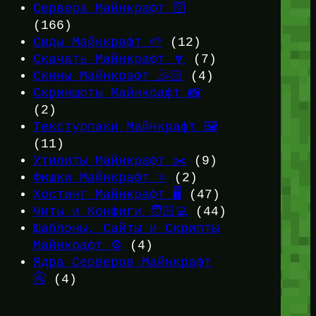
Сервера Майнкрафт 🛜
(166)
Сиды Майнкрафт 🌱
(12)
Скачать Майнкрафт 🔽
(7)
Скины Майнкрафт 🤹🏻
(4)
Скриншоты Майнкрафт 📸
(2)
Текстурпаки Майнкрафт 🖼️
(11)
Утилиты Майнкрафт ✂️
(9)
Фишки Майнкрафт ⭐
(2)
Хостинг Майнкрафт 🖥️
(47)
Читы и Конфиги 🧑🏻‍💻
(44)
Шаблоны, Сайты и Скрипты
Майнкрафт ⚙️
(4)
Ядра Серверов Майнкрафт
🚰
(4)