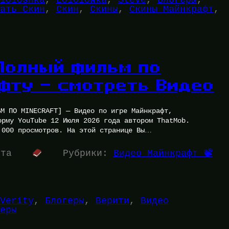
ать Скин
, 
Скин
, 
Скины
, 
Скины Майнкрафт
, 
 Полный фильм по
фту — смотреть Видео
М ПО MINECRAFT] — Видео по игре Майнкрафт,
орму YouTube 12 Июля 2026 года автором ThatMob.
 000 просмотров. На этой странице Вы…
ута
Рубрики:
Видео Майнкрафт 📽️
Verity
, 
Блогеры
, 
Верити
, 
Видео
еры