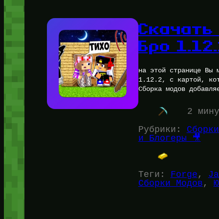
Скачать
Бро 1.12
на этой странице Вы 
1.12.2, с картой, ко
Сборка модов добавля
2 мин
Рубрики:
Сборки
и Блогеры 🎥
Теги:
Forge
, 
Ja
Сборки Модов
, 
Ю