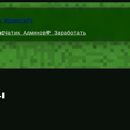
и Minecraft
ас
Чатик Админов
💸 Заработать
ы