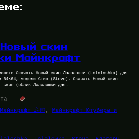
еме:
 Новый скин
ки Майнкрафт
можете Скачать Новый скин Лололошки (Lololoshka) для
е 64×64, модели Стив (Steve). Скачать Новый скин
т скин (облик Лололошки для…
ута
Майнкрафт 🤹🏻
, 
Майнкрафт Ютуберы и
loloshka
, 
Lololowka
, 
Steve
, 
Блогеры
, 