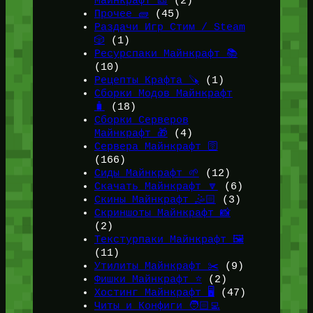
Майнкрафт 🎫
(2)
Прочее 🧱
(45)
Раздачи Игр Стим / Steam
🎲
(1)
Ресурспаки Майнкрафт 📚
(10)
Рецепты Крафта 🪚
(1)
Сборки Модов Майнкрафт
🧳
(18)
Сборки Серверов
Майнкрафт 🎁
(4)
Сервера Майнкрафт 🛜
(166)
Сиды Майнкрафт 🌱
(12)
Скачать Майнкрафт 🔽
(6)
Скины Майнкрафт 🤹🏻
(3)
Скриншоты Майнкрафт 📸
(2)
Текстурпаки Майнкрафт 🖼️
(11)
Утилиты Майнкрафт ✂️
(9)
Фишки Майнкрафт ⭐
(2)
Хостинг Майнкрафт 🖥️
(47)
Читы и Конфиги 🧑🏻‍💻