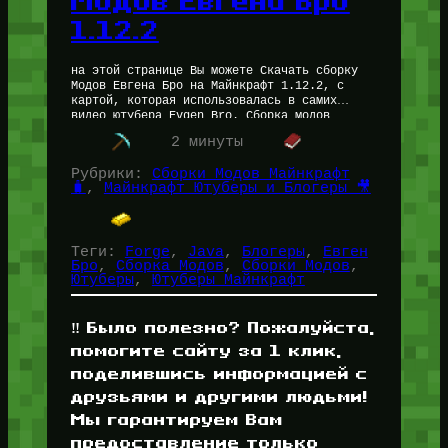
Модов Евгена Бро
1.12.2
на этой странице Вы можете Скачать сборку
Модов Евгена Бро на Майнкрафт 1.12.2, с
картой, которая использовалась в самих
видео ютубера Evgen Bro. Сборка модов
добавляет игровое оружие, постройки, мобов,
2 минуты
…
Рубрики:
Сборки Модов Майнкрафт
🧳
, 
Майнкрафт Ютуберы и Блогеры 🎥
Теги:
Forge
, 
Java
, 
Блогеры
, 
Евген
Бро
, 
Сборка Модов
, 
Сборки Модов
, 
Ютуберы
, 
Ютуберы Майнкрафт
‼️ Было полезно? Пожалуйста,
помогите сайту за 1 клик,
поделившись информацией с
друзьями и другими людьми!
Мы гарантируем Вам
предоставление только