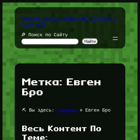
Перейти
к
содержимому
Создать сервер Майнкрафт ⛏️ Новости
Minecraft
🔎 Поиск по Сайту
Найти
Метка:
Евген
Бро
⛏️ Вы здесь:
Главная
»
Евген Бро
Весь Контент По
Теме: