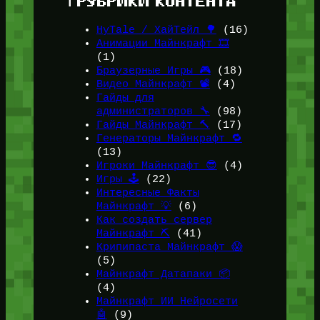
ℹ️ РУБРИКИ КОНТЕНТА
HyTale / ХайТейл 🌳
(16)
Анимации Майнкрафт 🎞️
(1)
Браузерные Игры 🎮
(18)
Видео Майнкрафт 📽️
(4)
Гайды для
администраторов 🔧
(98)
Гайды Майнкрафт 🔨
(17)
Генераторы Майнкрафт 🔁
(13)
Игроки Майнкрафт 😎
(4)
Игры 🕹️
(22)
Интересные Факты
Майнкрафт 💡
(6)
Как создать сервер
Майнкрафт ⛏️
(41)
Крипипаста Майнкрафт 😱
(5)
Майнкрафт Датапаки 📦
(4)
Майнкрафт ИИ Нейросети
🤖
(9)