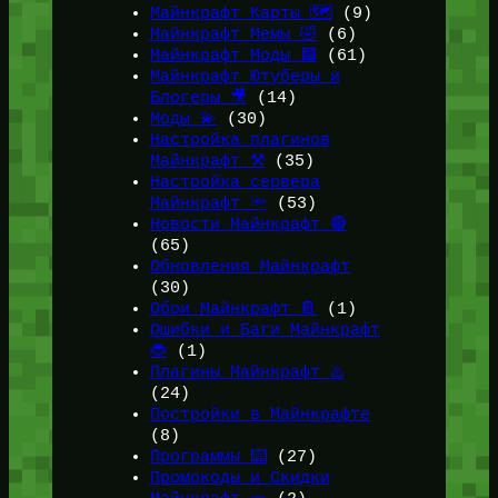
Майнкрафт Карты 🗺️
(9)
Майнкрафт Мемы 🤣
(6)
Майнкрафт Моды 🟩
(61)
Майнкрафт Ютуберы и
Блогеры 🎥
(14)
Моды 💫
(30)
Настройка плагинов
Майнкрафт ⚒️
(35)
Настройка сервера
Майнкрафт 🔦
(53)
Новости Майнкрафт 🔴
(65)
Обновления Майнкрафт
(30)
Обои Майнкрафт 📔
(1)
Ошибки и Баги Майнкрафт
🐞
(1)
Плагины Майнкрафт ♨️
(24)
Постройки в Майнкрафте
(8)
Программы ⌨️
(27)
Промокоды и Скидки