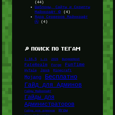
(44)
Шаблоны, Сайты и Скрипты
Майнкрафт ⚙️
(4)
Ядра Серверов Майнкрафт
🚰
(4)
🔎 ПОИСК ПО ТЕГАМ
1.16.5
1.21
2026
BungeeHost
FunTime
FateRealm
Forge
Java
HyTale
Minecraft
Бесплатно
Mojang
Гайд для Админов
Гайды Майнкрафт
Гайды для
Администраторов
Игры
Гайды для админов