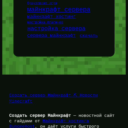
браузерные игры
майнкрафт сервера
майнкрафт хостинг
настройка плагинов
настройка сервера
сервера майнкрафт
скачать
Создать сервер Майнкрафт ⛏️ Новости
Minecraft
Создать сервер Майнкрафт
— новостной сайт
с гайдами от
Майнкрафт хостинга
BungeeHost
, он даёт услуги быстрого