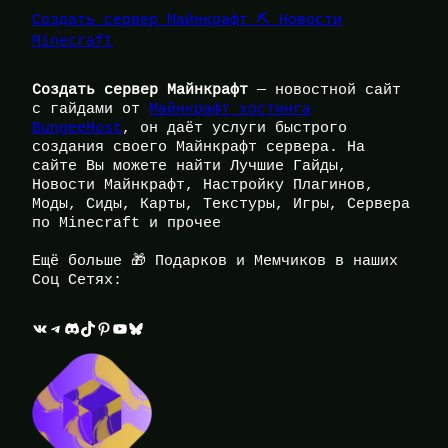
Создать сервер Майнкрафт ⛏️ Новости
Minecraft
Создать сервер Майнкрафт
— новостной сайт
с гайдами от
Майнкрафт хостинга
BungeeHost
, он даёт услуги быстрого
создания своего Майнкрафт сервера. На
сайте Вы можете найти Лучшие Гайды,
Новости Майнкрафт, Настройку Плагинов,
Моды, Сиды, Карты, Текстуры, Игры, Сервера
по Minecraft и прочее
Ещё больше 🎁 Подарков и Мемчиков в наших
Соц Сетях:
ВКонтакте
Telegram
Discord
TikTok
Pinterest
YouTube
Bluesky