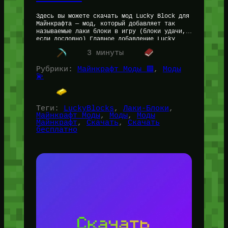
Здесь вы можете скачать мод Lucky Block для
Майнкрафта — мод, который добавляет так
называемые лаки блоки в игру (блоки удачи,
если дословно) Главное добавление Lucky
Block — лаки блоки,…
3 минуты
Рубрики:
Майнкрафт Моды 🟩
, 
Моды
💫
Теги:
LuckyBlocks
, 
Лаки-Блоки
, 
Майнкрафт Моды
, 
Моды
, 
Моды
Майнкрафт
, 
Скачать
, 
Скачать
бесплатно