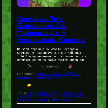
Скачать Чит
Expensive 2.0
Майнкрафт —
Экспенсив Клиент
На этой странице Вы можете бесплатно
Скачать Чит Expensive 2.0 для Майнкрафт
1.16.5 — проверенный чит, который по сути
является одним из самых лучших читов для
комфортной игры, Для майнкрафт…
3 минуты
Рубрики:
Читы и Конфиги 🧑🏻‍💻
, 
Сервера Майнкрафт 🛜
Теги:
Expensive
, 
Expensive 2.0
, 
Скачать бесплатно
, 
Скачать Читы
, 
Читы Майнкрафт
, 
Экспенсив