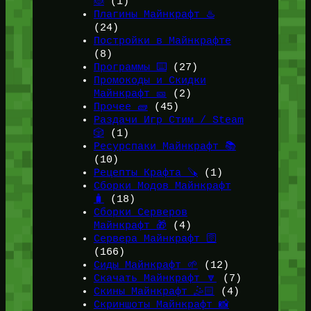
🐞
(1)
Плагины Майнкрафт ♨️
(24)
Постройки в Майнкрафте
(8)
Программы ⌨️
(27)
Промокоды и Скидки
Майнкрафт 🎫
(2)
Прочее 🧱
(45)
Раздачи Игр Стим / Steam
🎲
(1)
Ресурспаки Майнкрафт 📚
(10)
Рецепты Крафта 🪚
(1)
Сборки Модов Майнкрафт
🧳
(18)
Сборки Серверов
Майнкрафт 🎁
(4)
Сервера Майнкрафт 🛜
(166)
Сиды Майнкрафт 🌱
(12)
Скачать Майнкрафт 🔽
(7)
Скины Майнкрафт 🤹🏻
(4)
Скриншоты Майнкрафт 📸