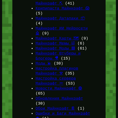
Майнкрафт ⛏️
(41)
Крипипаста Майнкрафт 😱
(5)
Майнкрафт Датапаки 📦
(4)
Майнкрафт ИИ Нейросети
🤖
(9)
Майнкрафт Карты 🗺️
(9)
Майнкрафт Мемы 🤣
(6)
Майнкрафт Моды 🟩
(61)
Майнкрафт Ютуберы и
Блогеры 🎥
(15)
Моды 💫
(30)
Настройка плагинов
Майнкрафт ⚒️
(35)
Настройка сервера
Майнкрафт 🔦
(53)
Новости Майнкрафт 🔴
(65)
Обновления Майнкрафт
(30)
Обои Майнкрафт 📔
(1)
Ошибки и Баги Майнкрафт