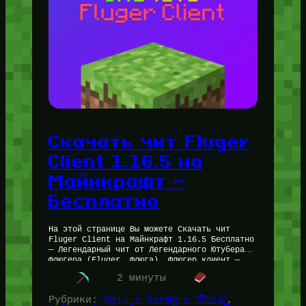
Скачать чит Fluger
Client 1.16.5 на
Майнкрафт —
Бесплатно
На этой странице Вы можете Скачать чит
Fluger Client на Майнкрафт 1.16.5 Бесплатно
— Легендарный чит от Легендарного Ютубера
Флюгера (Fluger, Флюга). Флюгер клиент —
невероятно дерзкое решение как по…
2 минуты
Рубрики:
Читы и Конфиги 🧑🏻‍💻
, 