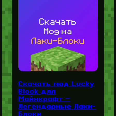
Скачать мод Lucky
Block для
Майнкрафт —
Легендарные Лаки-
Блоки