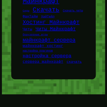
Майнкрафт
Скачать
Сиды
Скачать читы
ФанТайм
ХайТейл
Хостинг Майнкрафт
Читы Майнкрафт
Читы
браузерные игры
майнкрафт сервера
майнкрафт хостинг
настройка плагинов
настройка сервера
сервера майнкрафт
скачать