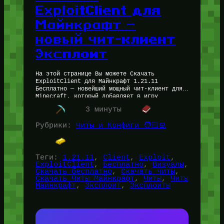
ExploitClient для
Майнкрафт —
новый чит-клиент
Эксплоит
На этой странице Вы можете Скачать
ExploitClient для Майнкрафт 1.21.11
Бесплатно — новейший мощный чит-клиент для
Minecraft, который добавляет в игру
множество функций, как читерских так и
3 минуты
визуальных. Имеются мощнейшие…
Рубрики:
Читы и Конфиги 🧑🏻‍💻
Теги:
1.21.11
, 
Client
, 
Exploit
, 
ExploitClient
, 
Бесплатно
, 
Визуалы
, 
Скачать бесплатно
, 
Скачать читы
, 
Скачать Читы Майнкрафт
, 
Читы
, 
Читы
Майнкрафт
, 
Эксплоит
, 
Эксплоиты