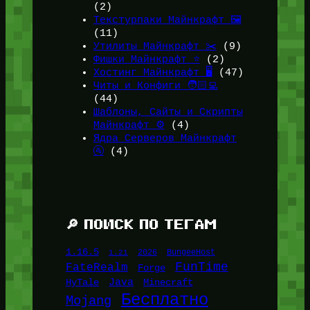
(2)
Текстурпаки Майнкрафт 🖼️
(11)
Утилиты Майнкрафт ✂️
(9)
Фишки Майнкрафт ⭐
(2)
Хостинг Майнкрафт 🖥️
(47)
Читы и Конфиги 🧑🏻‍💻
(44)
Шаблоны, Сайты и Скрипты
Майнкрафт ⚙️
(4)
Ядра Серверов Майнкрафт
🚰
(4)
🔎 ПОИСК ПО ТЕГАМ
1.16.5
1.21
2026
BungeeHost
FunTime
FateRealm
Forge
Java
HyTale
Minecraft
Бесплатно
Mojang