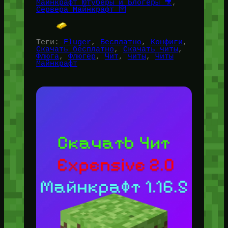
Майнкрафт Ютуберы и Блогеры 🎥
, 
Сервера Майнкрафт 🛜
Теги:
Fluger
, 
Бесплатно
, 
Конфиги
, 
Скачать бесплатно
, 
Скачать читы
, 
Флюга
, 
Флюгер
, 
Чит
, 
читы
, 
Читы
Майнкрафт