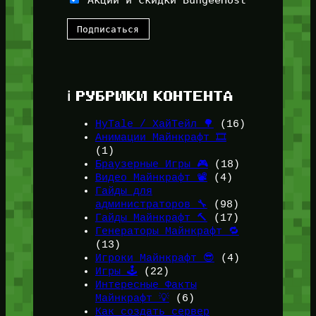
Акции и скидки BungeeHost
ℹ️ РУБРИКИ КОНТЕНТА
HyTale / ХайТейл 🌳
(16)
Анимации Майнкрафт 🎞️
(1)
Браузерные Игры 🎮
(18)
Видео Майнкрафт 📽️
(4)
Гайды для
администраторов 🔧
(98)
Гайды Майнкрафт 🔨
(17)
Генераторы Майнкрафт 🔁
(13)
Игроки Майнкрафт 😎
(4)
Игры 🕹️
(22)
Интересные Факты
Майнкрафт 💡
(6)
Как создать сервер