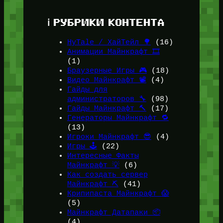
ℹ️ РУБРИКИ КОНТЕНТА
HyTale / ХайТейл 🌳
(16)
Анимации Майнкрафт 🎞️
(1)
Браузерные Игры 🎮
(18)
Видео Майнкрафт 📽️
(4)
Гайды для
администраторов 🔧
(98)
Гайды Майнкрафт 🔨
(17)
Генераторы Майнкрафт 🔁
(13)
Игроки Майнкрафт 😎
(4)
Игры 🕹️
(22)
Интересные Факты
Майнкрафт 💡
(6)
Как создать сервер
Майнкрафт ⛏️
(41)
Крипипаста Майнкрафт 😱
(5)
Майнкрафт Датапаки 📦
(4)