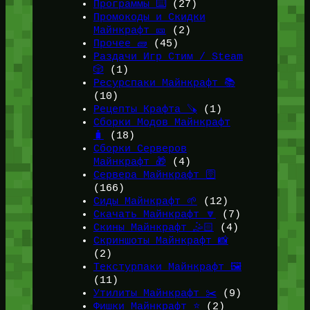
Программы ⌨️
(27)
Промокоды и Скидки
Майнкрафт 🎫
(2)
Прочее 🧱
(45)
Раздачи Игр Стим / Steam
🎲
(1)
Ресурспаки Майнкрафт 📚
(10)
Рецепты Крафта 🪚
(1)
Сборки Модов Майнкрафт
🧳
(18)
Сборки Серверов
Майнкрафт 🎁
(4)
Сервера Майнкрафт 🛜
(166)
Сиды Майнкрафт 🌱
(12)
Скачать Майнкрафт 🔽
(7)
Скины Майнкрафт 🤹🏻
(4)
Скриншоты Майнкрафт 📸
(2)
Текстурпаки Майнкрафт 🖼️
(11)
Утилиты Майнкрафт ✂️
(9)
Фишки Майнкрафт ⭐
(2)