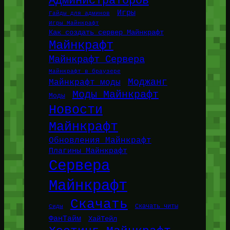
Администраторов
Игры
Гайды для админов
Игры Майнкрафт
Как создать сервер Майнкрафт
Майнкрафт
Майнкрафт Сервера
Майнкрафт в браузере
Моджанг
Майнкрафт моды
Моды Майнкрафт
Моды
Новости
Майнкрафт
Обновления Майнкрафт
Плагины Майнкрафт
Сервера
Майнкрафт
Скачать
Сиды
Скачать читы
ФанТайм
ХайТейл