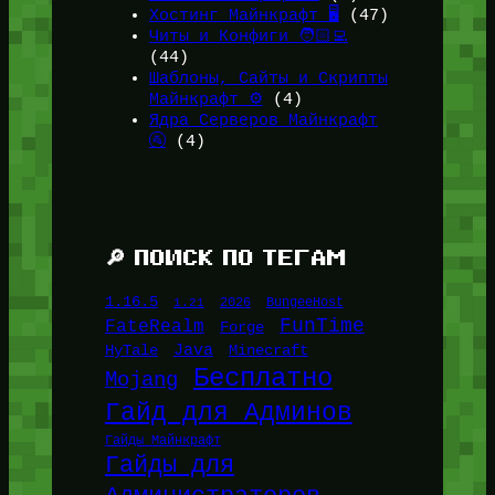
Хостинг Майнкрафт 🖥️
(47)
Читы и Конфиги 🧑🏻‍💻
(44)
Шаблоны, Сайты и Скрипты
Майнкрафт ⚙️
(4)
Ядра Серверов Майнкрафт
🚰
(4)
🔎 ПОИСК ПО ТЕГАМ
1.16.5
1.21
2026
BungeeHost
FunTime
FateRealm
Forge
Java
HyTale
Minecraft
Бесплатно
Mojang
Гайд для Админов
Гайды Майнкрафт
Гайды для