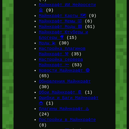
Майнкрафт ИИ Нейросети
🤖
(9)
Майнкрафт Карты 🗺️
(9)
Майнкрафт Мемы 🤣
(6)
Майнкрафт Моды 🟩
(61)
Майнкрафт Ютуберы и
Блогеры 🎥
(15)
Моды 💫
(30)
Настройка плагинов
Майнкрафт ⚒️
(35)
Настройка сервера
Майнкрафт 🔦
(53)
Новости Майнкрафт 🔴
(65)
Обновления Майнкрафт
(30)
Обои Майнкрафт 📔
(1)
Ошибки и Баги Майнкрафт
🐞
(1)
Плагины Майнкрафт ♨️
(24)
Постройки в Майнкрафте
(8)