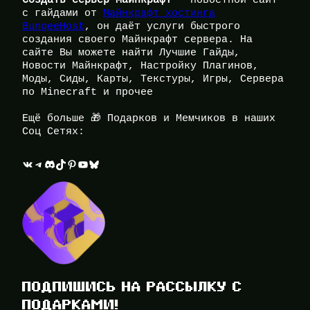
с гайдами от
Майнкрафт хостинга
BungeeHost
, он даёт услуги быстрого
создания своего Майнкрафт сервера. На
сайте Вы можете найти Лучшие Гайды,
Новости Майнкрафт, Настройку Плагинов,
Моды, Сиды, Карты, Текстуры, Игры, Сервера
по Minecraft и прочее
Ещё больше 🎁 Подарков и Мемчиков в наших
Соц Сетях:
ВКонтакте
Telegram
Discord
TikTok
Pinterest
YouTube
Bluesky
ПОДПИШИСЬ НА РАССЫЛКУ С
ПОДАРКАМИ!