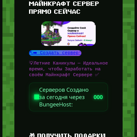
МАЙНКРАФТ СЕРВЕР
ПРЯМО СЕЙЧАС
⛏️➡️ Создать сервер!
💡Летние Каникулы — Идеальное
время, чтобы Заработать на
своём Майнкрафт Сервере ✅
Серверов Создано
за сегодня через
000
BungeeHost:
🎁 ПОЛУЧИТЬ ПОДАРКИ