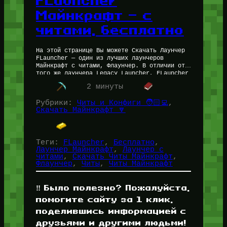
FLauncher
Майнкрафт — с
читами, бесплатно
На этой странице Вы можете Скачать Лаунчер
FLauncher — один из лучших лаунчеров
Майнкрафт с читами, Флаунчер. В отличии от
того же лаунчера Legacy Launcher, FLauncher
из коробки предоставляет множество…
2 минуты
Рубрики:
Читы и Конфиги 🧑🏻‍💻
, 
Скачать Майнкрафт 🔽
Теги:
FLauncher
, 
Бесплатно
, 
Лаунчер Майнкрафт
, 
Лаунчер с
читами
, 
Скачать Читы Майнкрафт
, 
Флаунчер
, 
Читы
, 
Читы Майнкрафт
‼️ Было полезно? Пожалуйста,
помогите сайту за 1 клик,
поделившись информацией с
друзьями и другими людьми!