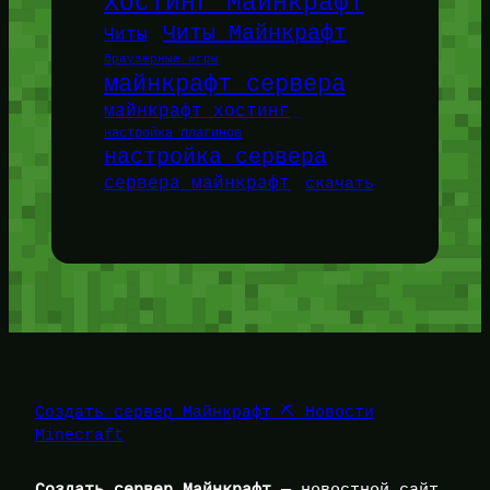
Хостинг Майнкрафт
Читы Майнкрафт
Читы
браузерные игры
майнкрафт сервера
майнкрафт хостинг
настройка плагинов
настройка сервера
сервера майнкрафт
скачать
Создать сервер Майнкрафт ⛏️ Новости
Minecraft
Создать сервер Майнкрафт
— новостной сайт