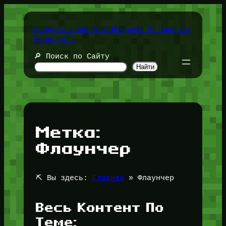
Перейти
к
содержимому
Создать сервер Майнкрафт ⛏️ Новости
Minecraft
🔎 Поиск по Сайту
Найти
Метка:
Флаунчер
⛏️ Вы здесь:
Главная
»
Флаунчер
Весь Контент По
Теме: