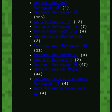
Сборки Серверов
Майнкрафт 🎁
(4)
Сервера Майнкрафт 🛜
(166)
Сиды Майнкрафт 🌱
(12)
Скачать Майнкрафт 🔽
(7)
Скины Майнкрафт 🤹🏻
(4)
Скриншоты Майнкрафт 📸
(2)
Текстурпаки Майнкрафт 🖼️
(11)
Утилиты Майнкрафт ✂️
(9)
Фишки Майнкрафт ⭐
(2)
Хостинг Майнкрафт 🖥️
(47)
Читы и Конфиги 🧑🏻‍💻
(44)
Шаблоны, Сайты и Скрипты
Майнкрафт ⚙️
(4)
Ядра Серверов Майнкрафт
🚰
(4)