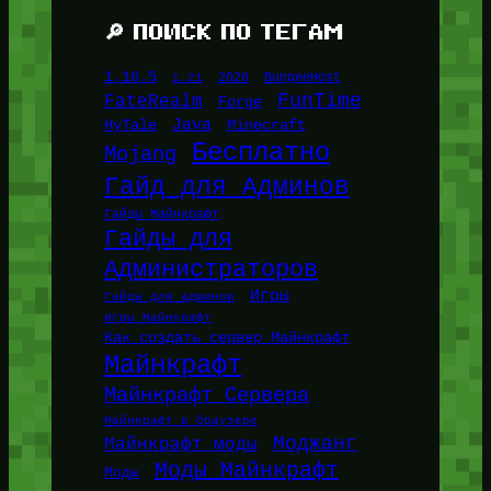
🔎 ПОИСК ПО ТЕГАМ
1.16.5
1.21
2026
BungeeHost
FunTime
FateRealm
Forge
Java
HyTale
Minecraft
Бесплатно
Mojang
Гайд для Админов
Гайды Майнкрафт
Гайды для
Администраторов
Игры
Гайды для админов
Игры Майнкрафт
Как создать сервер Майнкрафт
Майнкрафт
Майнкрафт Сервера
Майнкрафт в браузере
Моджанг
Майнкрафт моды
Моды Майнкрафт
Моды