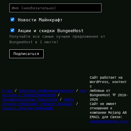
Новости Майнкрафт
Акции и скидки BungeeHost
Получайте все самые лучшие предложения от
BungeeHost в 1 месте!
Сайт работает на
WordPress, контент
с
О Нас
/
Политика Конфиденциальности
/
Для
любовью от
Авторов и Правообладателей
/
BungeeHost 💜 2018-
Рекомендательные Технологии
/
Найти
2026
игроков Майнкрафт (Каталог Игроков)
/
Сайт не имеет
Скачать Плагины Майнкрафт
отношения к
компании Mojang AB
EMAIL для Связи:
support@bungee.host