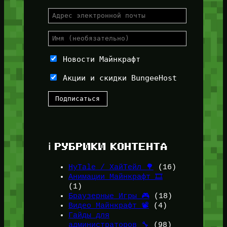
Новости Майнкрафт
Акции и скидки BungeeHost
ℹ️ РУБРИКИ КОНТЕНТА
HyTale / ХайТейл 🌳
(16)
Анимации Майнкрафт 🎞️
(1)
Браузерные Игры 🎮
(18)
Видео Майнкрафт 📽️
(4)
Гайды для
администраторов 🔧
(98)