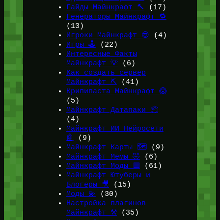
Гайды Майнкрафт 🔨
(17)
Генераторы Майнкрафт 🔁
(13)
Игроки Майнкрафт 😎
(4)
Игры 🕹️
(22)
Интересные Факты
Майнкрафт 💡
(6)
Как создать сервер
Майнкрафт ⛏️
(41)
Крипипаста Майнкрафт 😱
(5)
Майнкрафт Датапаки 📦
(4)
Майнкрафт ИИ Нейросети
🤖
(9)
Майнкрафт Карты 🗺️
(9)
Майнкрафт Мемы 🤣
(6)
Майнкрафт Моды 🟩
(61)
Майнкрафт Ютуберы и
Блогеры 🎥
(15)
Моды 💫
(30)
Настройка плагинов
Майнкрафт ⚒️
(35)