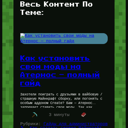
Весь Контент По
Теме:
Как установить
свои моды на
Атернос — полный
гайд
Захотели поиграть с друзьями в вайбовую /
страшную Майнкрафт сборку, или погонять с
особым аддоном Create? Бам — Атернос
запрещает ставить свои моды. Так как
установить свои моды на атернос?…
3 минуты
Рубрики:
Гайды для администраторов
🔧
, 
Как создать сервер Майнкрафт