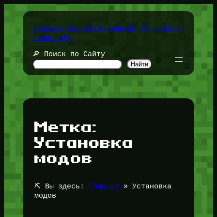
Перейти
к
содержимому
Создать сервер Майнкрафт ⛏️ Новости
Minecraft
🔎 Поиск по Сайту
Найти
Метка:
Установка
модов
⛏️ Вы здесь:
Главная
»
Установка
модов