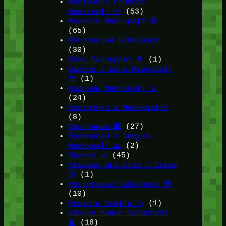
Настройка сервера
Майнкрафт 🔦
(53)
Новости Майнкрафт 🔴
(65)
Обновления Майнкрафт
(30)
Обои Майнкрафт 📔
(1)
Ошибки и Баги Майнкрафт
🐞
(1)
Плагины Майнкрафт ♨️
(24)
Постройки в Майнкрафте
(8)
Программы ⌨️
(27)
Промокоды и Скидки
Майнкрафт 🎫
(2)
Прочее 🧱
(45)
Раздачи Игр Стим / Steam
🎲
(1)
Ресурспаки Майнкрафт 📚
(10)
Рецепты Крафта 🪚
(1)
Сборки Модов Майнкрафт
🧳
(18)