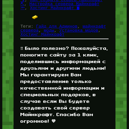
⛏️
, 
Настройка сервера Майнкрафт
🔦
, 
Хостинг Майнкрафт 🖥️
Теги:
Гайд для Админов
, 
майнкрафт
сервера
, 
моды
, 
Установка модов
, 
Хостинг Майнкрафт
‼️ Было полезно? Пожалуйста,
помогите сайту за 1 клик,
поделившись информацией с
друзьями и другими людьми!
Мы гарантируем Вам
предоставление только
качественной информации и
специальных подарков, в
случае если Вы будете
создавать свой сервер
Майнкрафт. Спасибо Вам
огромное! 💜