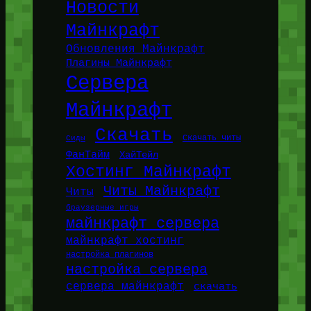
Новости
Майнкрафт
Обновления Майнкрафт
Плагины Майнкрафт
Сервера
Майнкрафт
Скачать
Сиды
Скачать читы
ФанТайм
ХайТейл
Хостинг Майнкрафт
Читы Майнкрафт
Читы
браузерные игры
майнкрафт сервера
майнкрафт хостинг
настройка плагинов
настройка сервера
сервера майнкрафт
скачать