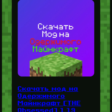
Скачать мод на
Одержимого
Майнкрафт [THE
Obsessed] 1.19,