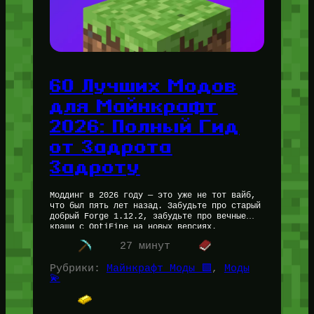
60 Лучших Модов
для Майнкрафт
2026: Полный Гид
от Задрота
Задроту
Моддинг в 2026 году — это уже не тот вайб,
что был пять лет назад. Забудьте про старый
добрый Forge 1.12.2, забудьте про вечные
краши с OptiFine на новых версиях.…
27 минут
Рубрики:
Майнкрафт Моды 🟩
, 
Моды
💫