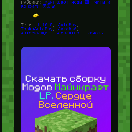
Рубрики:
Майнкрафт Моды 🟩
, 
Читы и
Конфиги 🧑🏻‍💻
Теги:
1.16.5
, 
AutoBuy
, 
TopkaAutoBuy
, 
Автобай
, 
Автоскупщик
, 
Бесплатно
, 
Скачать