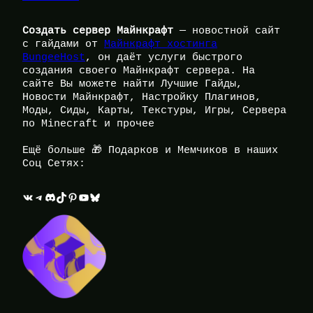
Создать сервер Майнкрафт
— новостной сайт
с гайдами от
Майнкрафт хостинга
BungeeHost
, он даёт услуги быстрого
создания своего Майнкрафт сервера. На
сайте Вы можете найти Лучшие Гайды,
Новости Майнкрафт, Настройку Плагинов,
Моды, Сиды, Карты, Текстуры, Игры, Сервера
по Minecraft и прочее
Ещё больше 🎁 Подарков и Мемчиков в наших
Соц Сетях:
ВКонтакте
Telegram
Discord
TikTok
Pinterest
YouTube
Bluesky