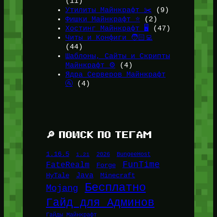
(11)
Утилиты Майнкрафт ✂️
(9)
Фишки Майнкрафт ⭐
(2)
Хостинг Майнкрафт 🖥️
(47)
Читы и Конфиги 🧑🏻‍💻
(44)
Шаблоны, Сайты и Скрипты
Майнкрафт ⚙️
(4)
Ядра Серверов Майнкрафт
🚰
(4)
🔎 ПОИСК ПО ТЕГАМ
1.16.5
1.21
2026
BungeeHost
FunTime
FateRealm
Forge
Java
HyTale
Minecraft
Бесплатно
Mojang
Гайд для Админов
Гайды Майнкрафт