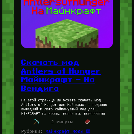
Скачать мод
Antlers of Hunger
Майнкрафт — На
Вендиго
На этой странице Вы можете Скачать мод
Antlers of Hunger для Майнкрафт — недавно
вышедший и люто хайпанувший мод для
MINECRAFT на кровь, вендинго, невероятно
жутку, мрачную и тоскливую атмосферу.…
2 минуты
Рубрики:
Майнкрафт Моды 🟩