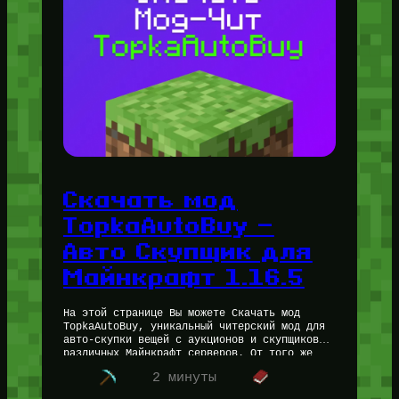
Скачать мод
TopkaAutoBuy —
Авто Скупщик для
Майнкрафт 1.16.5
На этой странице Вы можете Скачать мод
TopkaAutoBuy, уникальный читерский мод для
авто-скупки вещей с аукционов и скупщиков
различных Майнкрафт серверов. От того же
XorekAutoBuy, мод TopkaAutoBuy отличается
2 минуты
разве что…