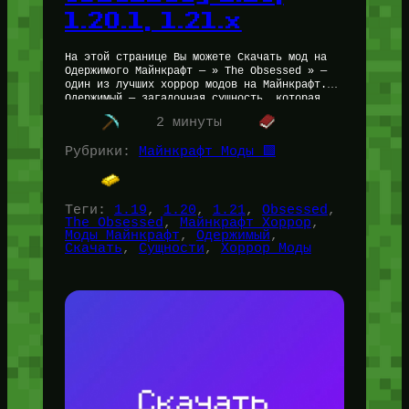
1.20.1, 1.21.x
На этой странице Вы можете Скачать мод на
Одержимого Майнкрафт — » The Obsessed » —
один из лучших хоррор модов на Майнкрафт.
Одержимый — загадочная сущность, которая
ВСЕГДА будет…
2 минуты
Рубрики:
Майнкрафт Моды 🟩
Теги:
1.19
, 
1.20
, 
1.21
, 
Obsessed
, 
The Obsessed
, 
Майнкрафт Хоррор
, 
Моды Майнкрафт
, 
Одержимый
, 
Скачать
, 
Сущности
, 
Хоррор Моды