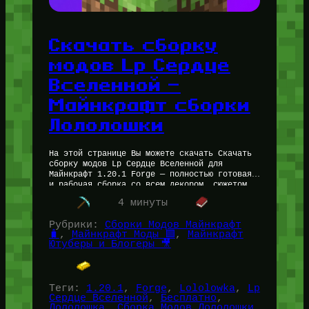
Скачать сборку
модов Lp Сердце
Вселенной —
Майнкрафт сборки
Лололошки
На этой странице Вы можете скачать Скачать
сборку модов Lp Сердце Вселенной для
Майнкрафт 1.20.1 Forge — полностью готовая
и рабочая сборка со всем декором, сюжетом,
созданием своих снов и…
4 минуты
Рубрики:
Сборки Модов Майнкрафт
🧳
, 
Майнкрафт Моды 🟩
, 
Майнкрафт
Ютуберы и Блогеры 🎥
Теги:
1.20.1
, 
Forge
, 
Lololowka
, 
Lp
Сердце Вселенной
, 
Бесплатно
, 
Лололошка
, 
Сборка Модов Лололошки
, 