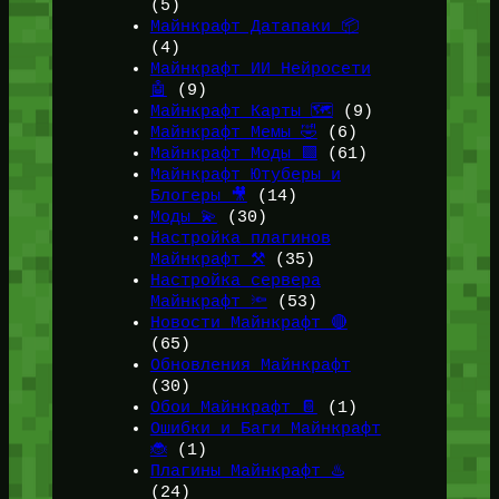
(5)
Майнкрафт Датапаки 📦
(4)
Майнкрафт ИИ Нейросети
🤖
(9)
Майнкрафт Карты 🗺️
(9)
Майнкрафт Мемы 🤣
(6)
Майнкрафт Моды 🟩
(61)
Майнкрафт Ютуберы и
Блогеры 🎥
(14)
Моды 💫
(30)
Настройка плагинов
Майнкрафт ⚒️
(35)
Настройка сервера
Майнкрафт 🔦
(53)
Новости Майнкрафт 🔴
(65)
Обновления Майнкрафт
(30)
Обои Майнкрафт 📔
(1)
Ошибки и Баги Майнкрафт
🐞
(1)
Плагины Майнкрафт ♨️
(24)