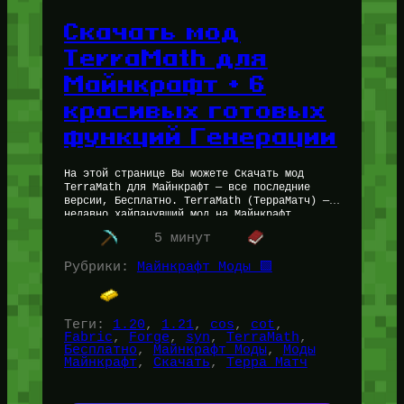
Скачать мод
TerraMath для
Майнкрафт + 6
красивых готовых
функций Генерации
На этой странице Вы можете Скачать мод
TerraMath для Майнкрафт — все последние
версии, Бесплатно. TerraMath (ТерраМатч) —
недавно хайпанувший мод на Майнкрафт,
который позволяет задавать генерацию мира
5 минут
Minecraft в…
Рубрики:
Майнкрафт Моды 🟩
Теги:
1.20
, 
1.21
, 
cos
, 
cot
, 
Fabric
, 
Forge
, 
syn
, 
TerraMath
, 
Бесплатно
, 
Майнкрафт Моды
, 
Моды
Майнкрафт
, 
Скачать
, 
Терра Матч