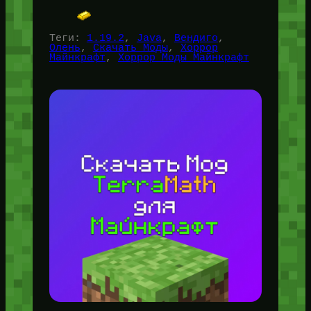
Теги:
1.19.2
, 
Java
, 
Вендиго
, 
Олень
, 
Скачать Моды
, 
Хоррор
Майнкрафт
, 
Хоррор Моды Майнкрафт