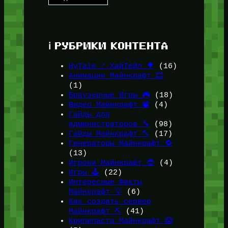
ℹ️ РУБРИКИ КОНТЕНТА
HyTale / ХайТейл 🌳
(16)
Анимации Майнкрафт 🎞️
(1)
Браузерные Игры 🎮
(18)
Видео Майнкрафт 📽️
(4)
Гайды для
администраторов 🔧
(98)
Гайды Майнкрафт 🔨
(17)
Генераторы Майнкрафт 🔁
(13)
Игроки Майнкрафт 😎
(4)
Игры 🕹️
(22)
Интересные Факты
Майнкрафт 💡
(6)
Как создать сервер
Майнкрафт ⛏️
(41)
Крипипаста Майнкрафт 😱