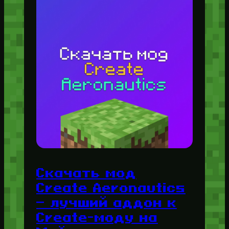
Скачать мод
Create Aeronautics
— лучший аддон к
Create-моду на