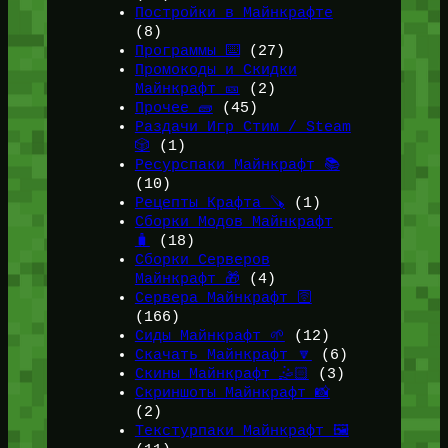
Постройки в Майнкрафте
(8)
Программы ⌨️
(27)
Промокоды и Скидки
Майнкрафт 🎫
(2)
Прочее 🧱
(45)
Раздачи Игр Стим / Steam
🎲
(1)
Ресурспаки Майнкрафт 📚
(10)
Рецепты Крафта 🪚
(1)
Сборки Модов Майнкрафт
🧳
(18)
Сборки Серверов
Майнкрафт 🎁
(4)
Сервера Майнкрафт 🛜
(166)
Сиды Майнкрафт 🌱
(12)
Скачать Майнкрафт 🔽
(6)
Скины Майнкрафт 🤹🏻
(3)
Скриншоты Майнкрафт 📸
(2)
Текстурпаки Майнкрафт 🖼️