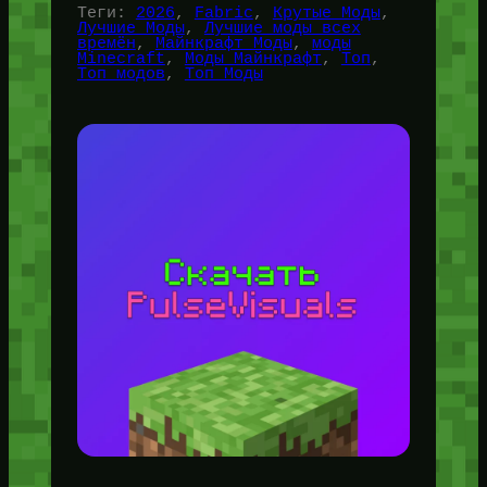
Теги:
2026
, 
Fabric
, 
Крутые Моды
, 
Лучшие Моды
, 
Лучшие моды всех
времён
, 
Майнкрафт Моды
, 
моды
Minecraft
, 
Моды Майнкрафт
, 
Топ
, 
Топ модов
, 
Топ Моды