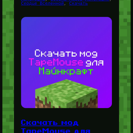
Сердце Вселенной
, 
Скачать
Скачать мод
TapeMouse для