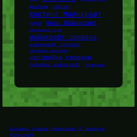
ФанТайм
ХайТейл
Хостинг Майнкрафт
Читы Майнкрафт
Читы
браузерные игры
майнкрафт сервера
майнкрафт хостинг
настройка плагинов
настройка сервера
сервера майнкрафт
скачать
Создать сервер Майнкрафт ⛏️ Новости
Minecraft