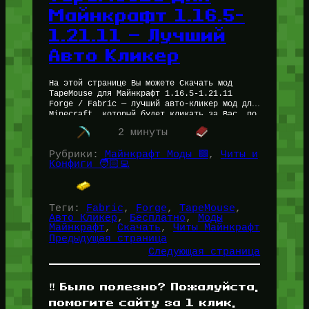
Майнкрафт 1.16.5-
1.21.11 — Лучший
Авто Кликер
На этой странице Вы можете Скачать мод
TapeMouse для Майнкрафт 1.16.5-1.21.11
Forge / Fabric — лучший авто-кликер мод для
Minecraft, который будет кликать за Вас, по
факту не является читом…
2 минуты
Рубрики:
Майнкрафт Моды 🟩
, 
Читы и
Конфиги 🧑🏻‍💻
Теги:
Fabric
, 
Forge
, 
TapeMouse
, 
Авто Кликер
, 
Бесплатно
, 
Моды
Майнкрафт
, 
Скачать
, 
Читы Майнкрафт
Предыдущая страница
Следующая страница
‼️ Было полезно? Пожалуйста,
помогите сайту за 1 клик,