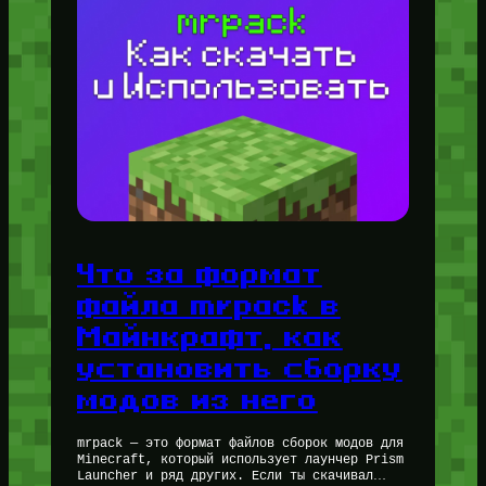
Что за формат
файла mrpack в
Майнкрафт, как
установить сборку
модов из него
mrpack — это формат файлов сборок модов для
Minecraft, который использует лаунчер Prism
Launcher и ряд других. Если ты скачивал