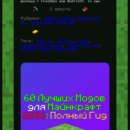
модпаки с CrashDex или Modrinth, то уже
сталкивался с этим…
3 минуты
Рубрики:
Сборки Модов Майнкрафт
🧳
, 
Майнкрафт Моды 🟩
Теги:
Fabric
, 
mrpack
, 
Гайд
, 
Расширение файла
, 
Сборки Модов
, 
Сборки Модов Майнкрафт