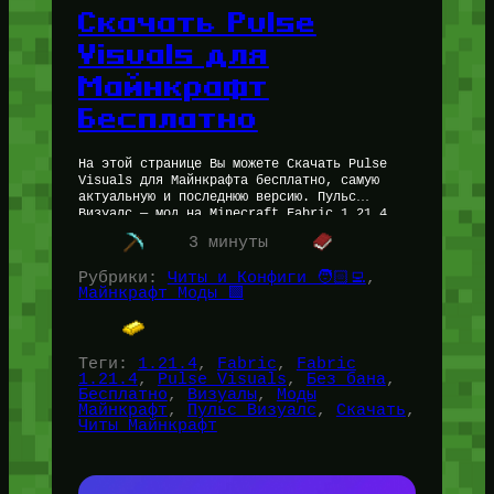
Скачать Pulse
Visuals для
Майнкрафт
Бесплатно
На этой странице Вы можете Скачать Pulse
Visuals для Майнкрафта бесплатно, самую
актуальную и последнюю версию. Пульс
Визуалс — мод на Minecraft Fabric 1.21.4,
который превратит Ваше PVP в невероятно…
3 минуты
Рубрики:
Читы и Конфиги 🧑🏻‍💻
, 
Майнкрафт Моды 🟩
Теги:
1.21.4
, 
Fabric
, 
Fabric
1.21.4
, 
Pulse Visuals
, 
Без бана
, 
Бесплатно
, 
Визуалы
, 
Моды
Майнкрафт
, 
Пульс Визуалс
, 
Скачать
, 
Читы Майнкрафт