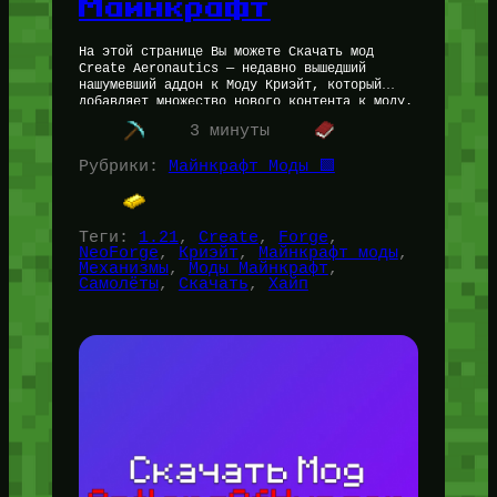
Майнкрафт
На этой странице Вы можете Скачать мод
Create Aeronautics — недавно вышедший
нашумевший аддон к Моду Криэйт, который
добавляет множество нового контента к моду.
Фанаты ждали этого аддона годами. Скачать…
3 минуты
Рубрики:
Майнкрафт Моды 🟩
Теги:
1.21
, 
Create
, 
Forge
, 
NeoForge
, 
Криэйт
, 
Майнкрафт моды
, 
Механизмы
, 
Моды Майнкрафт
, 
Самолёты
, 
Скачать
, 
Хайп