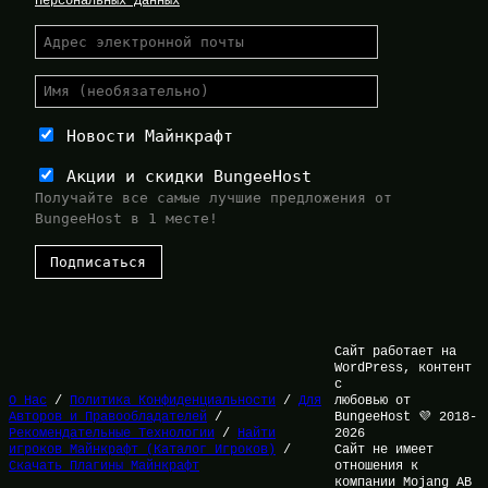
Персональных Данных
Новости Майнкрафт
Акции и скидки BungeeHost
Получайте все самые лучшие предложения от
BungeeHost в 1 месте!
Сайт работает на
WordPress, контент
с
О Нас
/
Политика Конфиденциальности
/
Для
любовью от
Авторов и Правообладателей
/
BungeeHost 💜 2018-
Рекомендательные Технологии
/
Найти
2026
игроков Майнкрафт (Каталог Игроков)
/
Сайт не имеет
Скачать Плагины Майнкрафт
отношения к
компании Mojang AB