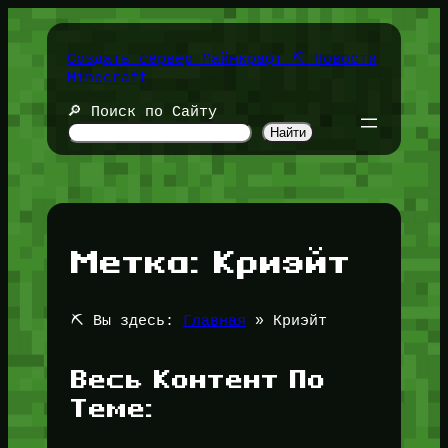
Перейти
к
содержимому
Создать сервер Майнкрафт ⛏️ Новости
Minecraft
🔎 Поиск по Сайту
Найти
Метка:
Криэйт
⛏️ Вы здесь:
Главная
»
Криэйт
Весь Контент По
Теме: