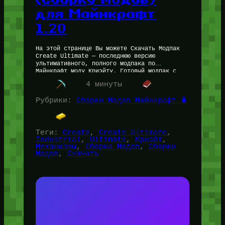
для Майнкрафт
1.20
На этой странице Вы можете Скачать Модпак
Create Ultimate — последнюю версию
ультимативного, полного модпака по
Майнкрафт моду Криэйту. Готовый модпак с
40+ аддонами для Create и всеми нужными
4 минуты
библиотеками.…
Рубрики:
Сборки Модов Майнкрафт 🧳
Теги:
Create
, 
Create Ultimate
, 
Industrial
, 
Ultimate
, 
Криэйт
, 
Механизмы
, 
Сборка Модов
, 
Сборки
Модов
, 
Скачать