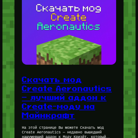
Скачать мод
Create Aeronautics
— лучший аддон к
Create-моду на
Майнкрафт
На этой странице Вы можете Скачать мод
Create Aeronautics — недавно вышедший
нашумевший аддон к Моду Криэйт, который