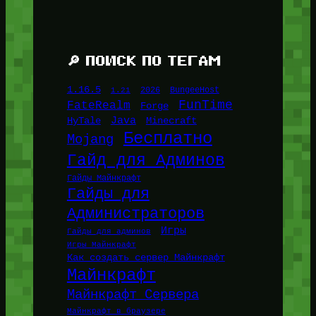
🔎 ПОИСК ПО ТЕГАМ
1.16.5
1.21
2026
BungeeHost
FunTime
FateRealm
Forge
Java
HyTale
Minecraft
Бесплатно
Mojang
Гайд для Админов
Гайды Майнкрафт
Гайды для
Администраторов
Игры
Гайды для админов
Игры Майнкрафт
Как создать сервер Майнкрафт
Майнкрафт
Майнкрафт Сервера
Майнкрафт в браузере