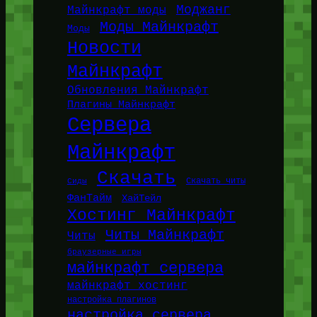
Моджанг
Майнкрафт моды
Моды Майнкрафт
Моды
Новости
Майнкрафт
Обновления Майнкрафт
Плагины Майнкрафт
Сервера
Майнкрафт
Скачать
Сиды
Скачать читы
ФанТайм
ХайТейл
Хостинг Майнкрафт
Читы Майнкрафт
Читы
браузерные игры
майнкрафт сервера
майнкрафт хостинг
настройка плагинов
настройка сервера