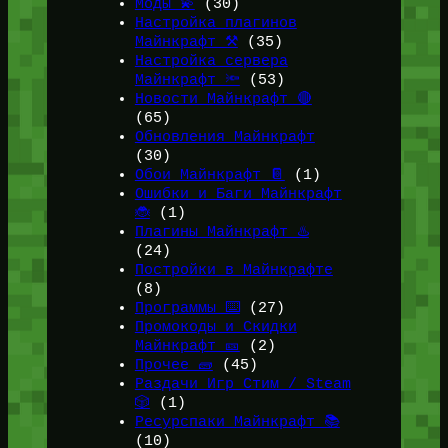
Моды 💫
(30)
Настройка плагинов
Майнкрафт ⚒️
(35)
Настройка сервера
Майнкрафт 🔦
(53)
Новости Майнкрафт 🔴
(65)
Обновления Майнкрафт
(30)
Обои Майнкрафт 📔
(1)
Ошибки и Баги Майнкрафт
🐞
(1)
Плагины Майнкрафт ♨️
(24)
Постройки в Майнкрафте
(8)
Программы ⌨️
(27)
Промокоды и Скидки
Майнкрафт 🎫
(2)
Прочее 🧱
(45)
Раздачи Игр Стим / Steam
🎲
(1)
Ресурспаки Майнкрафт 📚
(10)