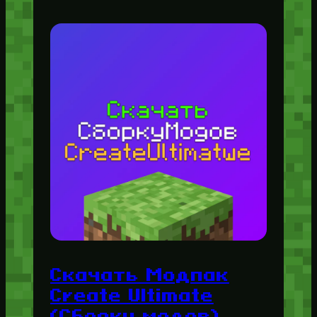
Скачать Модпак
Create Ultimate
(Сборку модов)