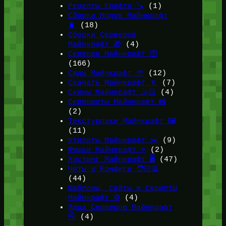
Рецепты Крафта 🪚
(1)
Сборки Модов Майнкрафт
🧳
(18)
Сборки Серверов
Майнкрафт 🎁
(4)
Сервера Майнкрафт 🛜
(166)
Сиды Майнкрафт 🌱
(12)
Скачать Майнкрафт 🔽
(7)
Скины Майнкрафт 🤹🏻
(4)
Скриншоты Майнкрафт 📸
(2)
Текстурпаки Майнкрафт 🖼️
(11)
Утилиты Майнкрафт ✂️
(9)
Фишки Майнкрафт ⭐
(2)
Хостинг Майнкрафт 🖥️
(47)
Читы и Конфиги 🧑🏻‍💻
(44)
Шаблоны, Сайты и Скрипты
Майнкрафт ⚙️
(4)
Ядра Серверов Майнкрафт
🚰
(4)