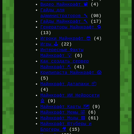
Видео Майнкрафт 📽️
(4)
Гайды для
администраторов 🔧
(98)
Гайды Майнкрафт 🔨
(17)
Генераторы Майнкрафт 🔁
(13)
Игроки Майнкрафт 😎
(4)
Игры 🕹️
(22)
Интересные Факты
Майнкрафт 💡
(6)
Как создать сервер
Майнкрафт ⛏️
(41)
Крипипаста Майнкрафт 😱
(5)
Майнкрафт Датапаки 📦
(4)
Майнкрафт ИИ Нейросети
🤖
(9)
Майнкрафт Карты 🗺️
(9)
Майнкрафт Мемы 🤣
(6)
Майнкрафт Моды 🟩
(61)
Майнкрафт Ютуберы и
Блогеры 🎥
(15)