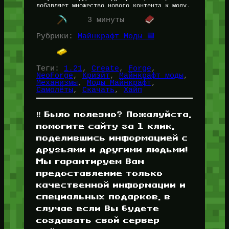
добавляет множество нового контента к моду.
Фанаты ждали этого аддона годами. Скачать…
3 минуты
Рубрики:
Майнкрафт Моды 🟩
Теги:
1.21
, 
Create
, 
Forge
, 
NeoForge
, 
Криэйт
, 
Майнкрафт моды
, 
Механизмы
, 
Моды Майнкрафт
, 
Самолёты
, 
Скачать
, 
Хайп
‼️ Было полезно? Пожалуйста,
помогите сайту за 1 клик,
поделившись информацией с
друзьями и другими людьми!
Мы гарантируем Вам
предоставление только
качественной информации и
специальных подарков, в
случае если Вы будете
создавать свой сервер